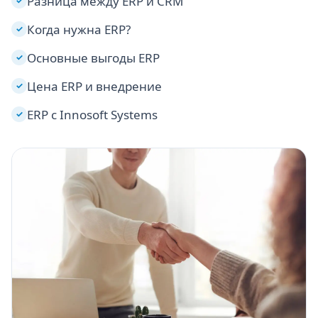
Разница между ERP и CRM
✓
Когда нужна ERP?
✓
Основные выгоды ERP
✓
Цена ERP и внедрение
✓
ERP с Innosoft Systems
✓