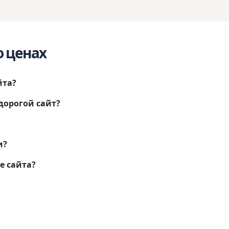
о ценах
йта?
дорогой сайт?
и?
е сайта?