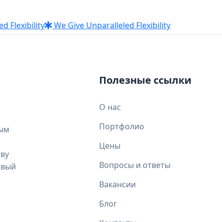
xibility
We Give Unparalleled Flexibility
Полезные ссылки
О нас
Портфолио
ным
Цены
тву
Вопросы и ответы
овый
Вакансии
Блог