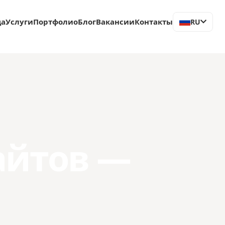
ца
Услуги
Портфолио
Блог
Вакансии
Контакты
RU
айтов —