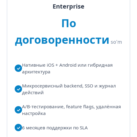
Enterprise
По
договоренности
so'm
Нативные iOS + Android или гибридная
✓
архитектура
Микросервисный backend, SSO и журнал
✓
действий
A/B-тестирование, feature flags, удалённая
✓
настройка
✓
6 месяцев поддержки по SLA