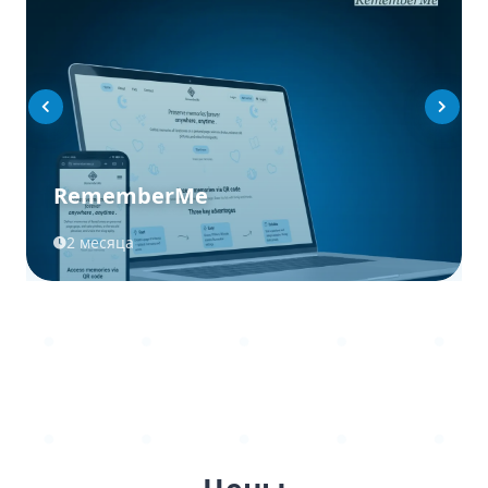
RememberMe
2 месяца