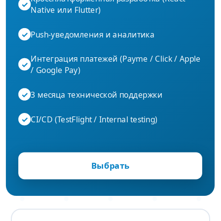
✓
Native или Flutter)
✓
Push-уведомления и аналитика
Интеграция платежей (Payme / Click / Apple
✓
/ Google Pay)
✓
3 месяца технической поддержки
✓
CI/CD (TestFlight / Internal testing)
Выбрать