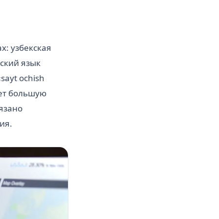
х: узбекская
сский язык
sayt ochish
яет большую
язано
ия.