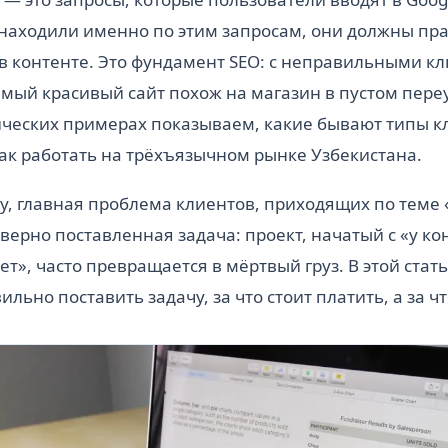
 находили именно по этим запросам, они должны пр
 в контенте. Это фундамент SEO: с неправильными 
мый красивый сайт похож на магазин в пустом переу
ических примерах показываем, какие бывают типы к
 как работать на трёхъязычном рынке Узбекистана.
, главная проблема клиентов, приходящих по теме 
еверно поставленная задача: проект, начатый с «у ко
дет», часто превращается в мёртвый груз. В этой стат
льно поставить задачу, за что стоит платить, а за чт