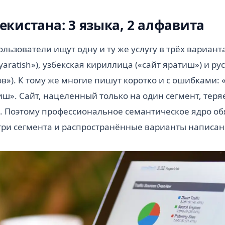
екистана: 3 языка, 2 алфавита
ользователи ищут одну и ту же услугу в трёх варианта
yaratish»), узбекская кириллица («сайт яратиш») и ру
в»). К тому же многие пишут коротко и с ошибками: «
чиш». Сайт, нацеленный только на один сегмент, тер
. Поэтому профессиональное семантическое ядро об
три сегмента и распространённые варианты написан