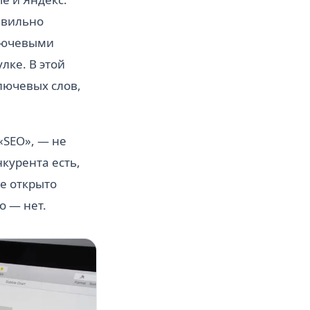
авильно
ключевыми
лке. В этой
лючевых слов,
«SEO», — не
нкурента есть,
ье открыто
о — нет.