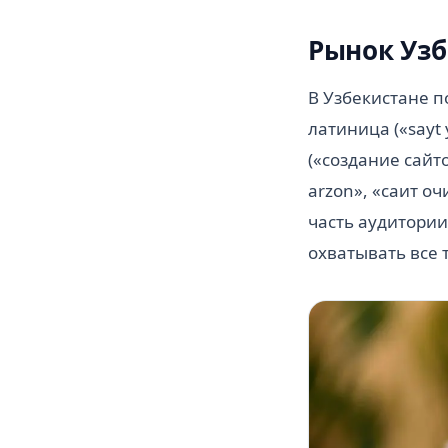
Рынок Узб
В Узбекистане п
латиница («sayt 
(«создание сайто
arzon», «саит о
часть аудитории
охватывать все 