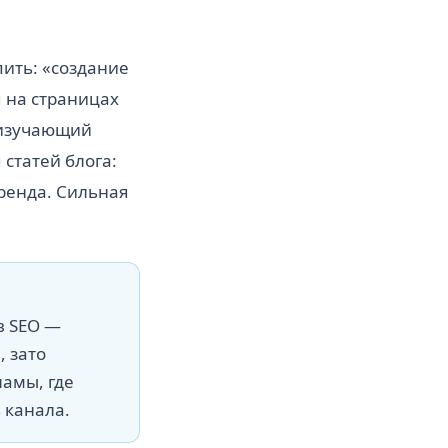
пить: «создание
я на страницах
 изучающий
 статей блога:
бренда. Сильная
в SEO —
, зато
ламы, где
 канала.