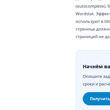
(autocomplete),
Wordstat. Эффек
используют в ti
страница должна
страницей не да
Начнём ва
Опишите зад
сроки и расч
Получить