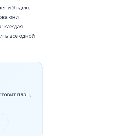
ner и Яндекс
ова они
а: каждая
ить всё одной
отовит план,