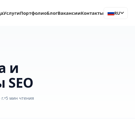
ца
Услуги
Портфолио
Блог
Вакансии
Контакты
RU
а и
ы SEO
г.
•
5
мин чтения