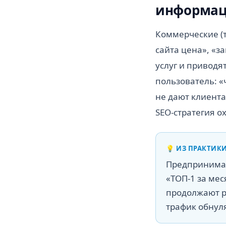
информа
Коммерческие (т
сайта цена», «з
услуг и привод
пользователь: «ч
не дают клиента
SEO-стратегия о
💡
ИЗ ПРАКТИК
Предпринимат
«ТОП-1 за мес
продолжают ра
трафик обнуля