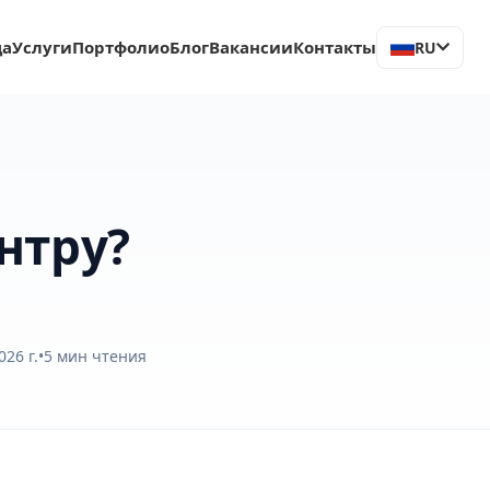
ца
Услуги
Портфолио
Блог
Вакансии
Контакты
RU
нтру?
26 г.
•
5
мин чтения