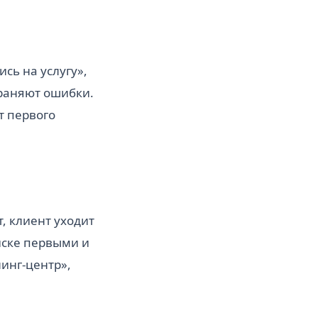
ись на услугу»,
траняют ошибки.
т первого
т, клиент уходит
иске первыми и
инг-центр»,