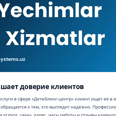
шает доверие клиентов
слуги в сфере «Детейлинг-центр» клиент ищет её в и
обращается к тем, кто выглядит надёжно. Професси
 услуги, цены, адрес, часы работы и отзывы клиенто