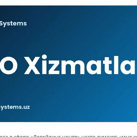
са в сфере «Детейлинг-центр» часто думают: «мне х