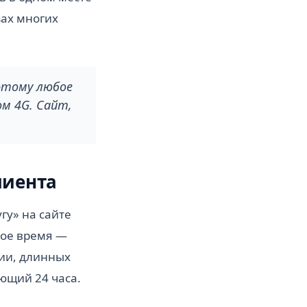
зах многих
этому любое
ом 4G. Сайт,
лиента
гу» на сайте
бое время —
ии, длинных
ющий 24 часа.