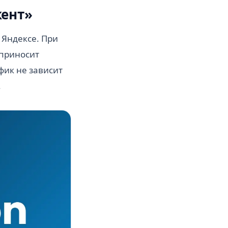
кент»
 Яндексе. При
 приносит
фик не зависит
.