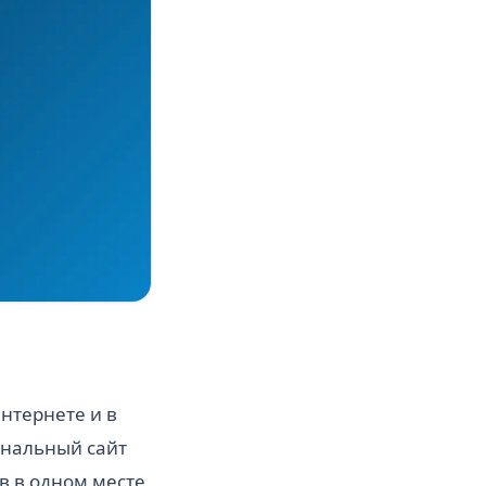
нтернете и в
ональный сайт
в в одном месте