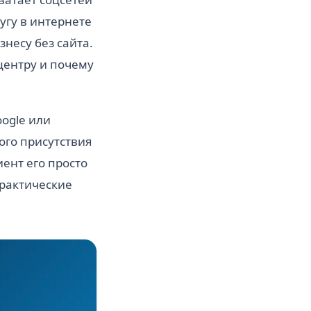
угу в интернете
несу без сайта.
центру и почему
oogle или
ого присутствия
ент его просто
практические