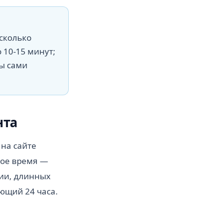
 сколько
 10-15 минут;
вы сами
нта
 на сайте
бое время —
ии, длинных
ющий 24 часа.