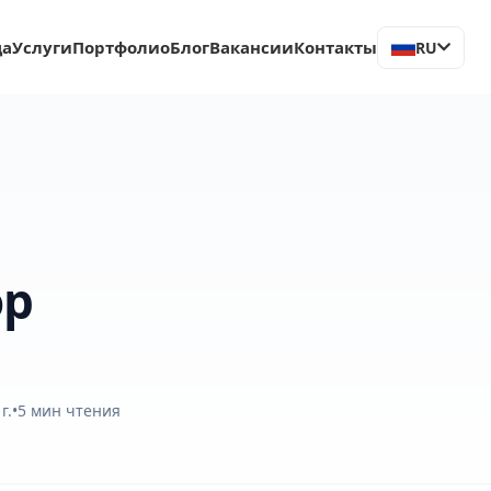
ца
Услуги
Портфолио
Блог
Вакансии
Контакты
RU
ор
г.
•
5
мин чтения