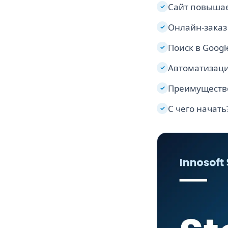
Сайт повышае
✓
Онлайн-заказ
✓
Поиск в Googl
✓
Автоматизаци
✓
Преимуществ
✓
С чего начать
✓