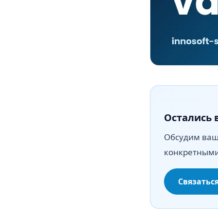
Остались 
Обсудим вашу
конкретным
Связатьс