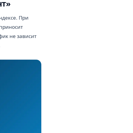
нт»
ндексе. При
 приносит
фик не зависит
.