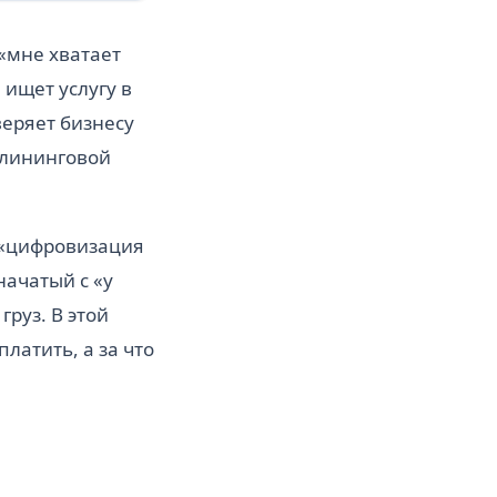
«мне хватает
 ищет услугу в
веряет бизнесу
 клининговой
 «цифровизация
начатый с «у
груз. В этой
платить, а за что