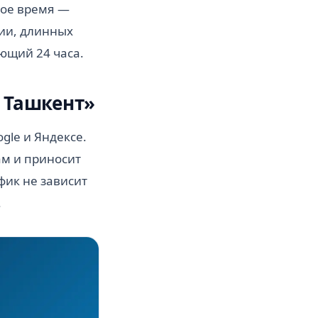
бое время —
ии, длинных
ющий 24 часа.
и Ташкент»
gle и Яндексе.
ам и приносит
фик не зависит
.