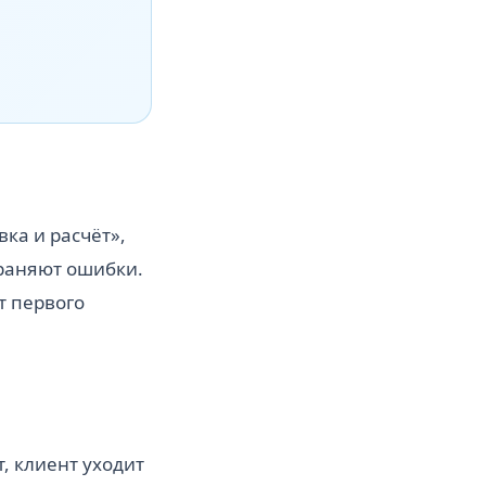
вка и расчёт»,
траняют ошибки.
т первого
т, клиент уходит