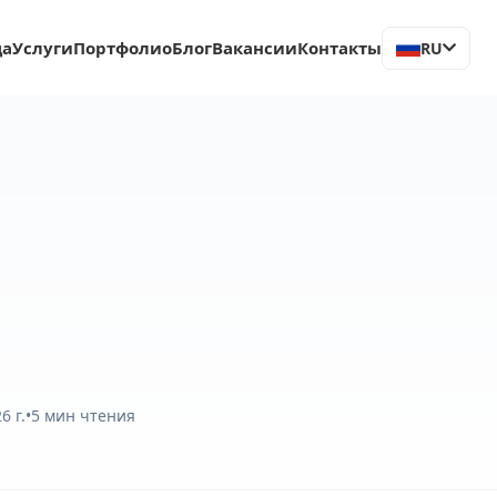
ца
Услуги
Портфолио
Блог
Вакансии
Контакты
RU
6 г.
•
5
мин чтения