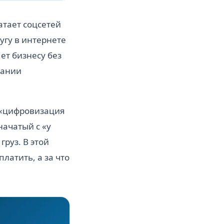
атает соцсетей
угу в интернете
ет бизнесу без
пании
 «цифровизация
начатый с «у
груз. В этой
платить, а за что