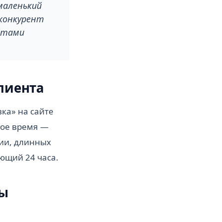
маленький
 конкурент
ентами
клиента
вка» на сайте
бое время —
ии, длинных
ющий 24 часа.
лы