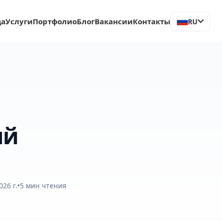
ца
Услуги
Портфолио
Блог
Вакансии
Контакты
RU
ый
26 г.
•
5
мин чтения