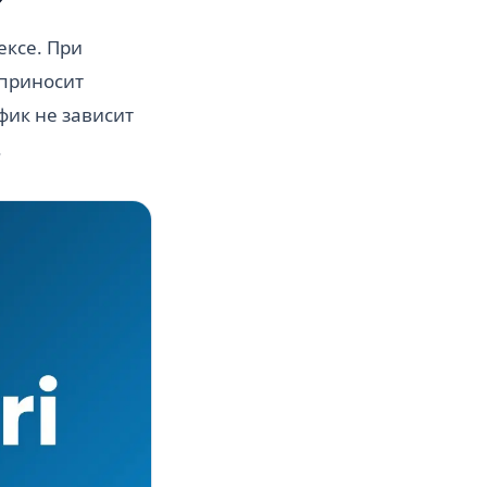
ексе. При
 приносит
фик не зависит
.