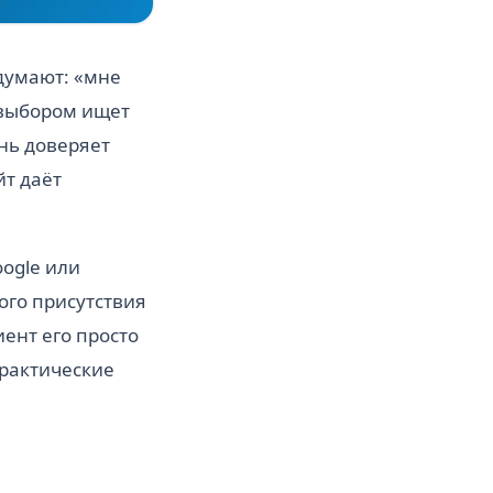
думают: «мне
 выбором ищет
ень доверяет
йт даёт
oogle или
ого присутствия
ент его просто
практические