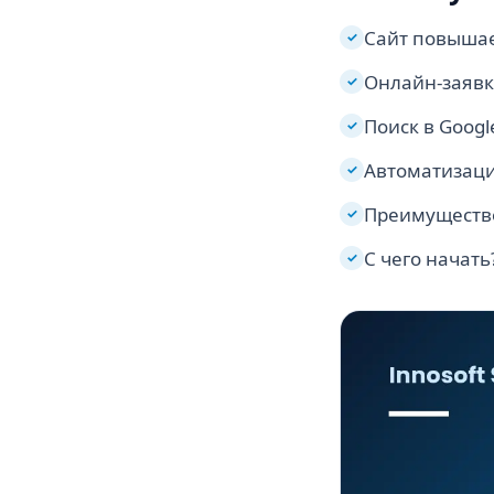
Сайт повышае
✓
Онлайн-заявк
✓
Поиск в Googl
✓
Автоматизаци
✓
Преимуществ
✓
С чего начать
✓