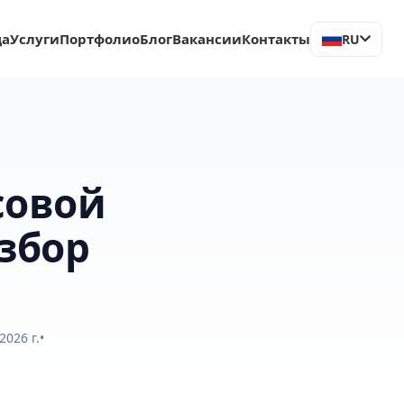
ца
Услуги
Портфолио
Блог
Вакансии
Контакты
RU
совой
збор
2026 г.
•