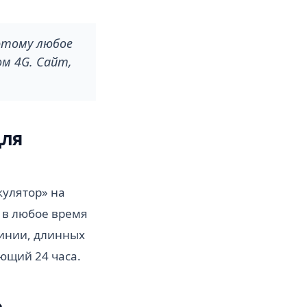
этому любое
ом 4G. Сайт,
для
кулятор» на
й в любое время
линии, длинных
ющий 24 часа.
»