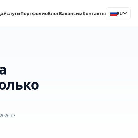
ца
Услуги
Портфолио
Блог
Вакансии
Контакты
RU
а
колько
2026 г.
•