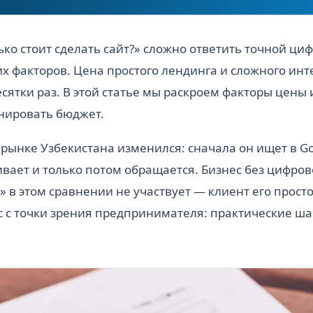
ько стоит сделать сайт?» сложно ответить точной ци
их факторов. Цена простого лендинга и сложного ин
есятки раз. В этой статье мы раскроем факторы цены 
нировать бюджет.
 рынке Узбекистана изменился: сначала он ищет в G
ивает и только потом обращается. Бизнес без цифров
т» в этом сравнении не участвует — клиент его прост
 с точки зрения предпринимателя: практические ша