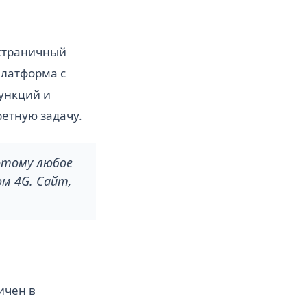
остраничный
платформа с
функций и
ретную задачу.
этому любое
ом 4G. Сайт,
ичен в