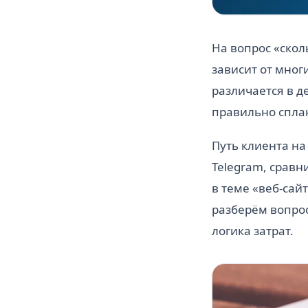
На вопрос «скол
зависит от мног
различается в д
правильно спла
Путь клиента на
Telegram, сравн
в теме «веб-сай
разберём вопрос
логика затрат.