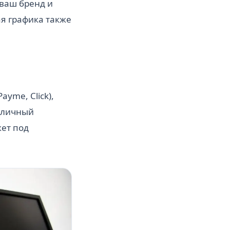
 ваш бренд и
я графика также
yme, Click),
и личный
ет под