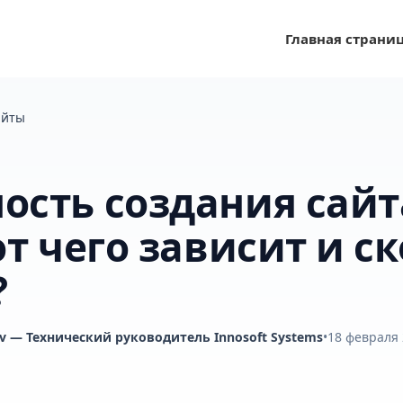
Главная страни
айты
ость создания сайт
от чего зависит и с
?
v
— Технический руководитель Innosoft Systems
•
18 февраля 