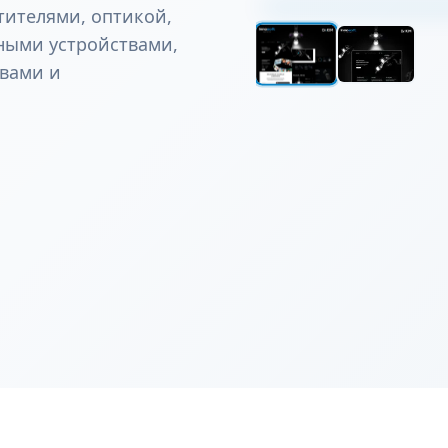
тителями, оптикой,
ными устройствами,
твами и