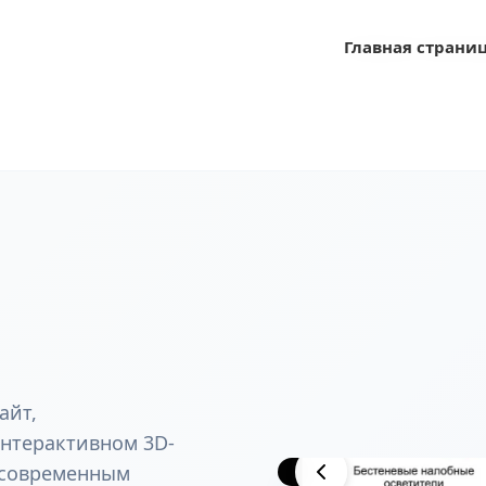
Главная страни
Главная страни
айт,
нтерактивном 3D-
Вид проекта
 современным