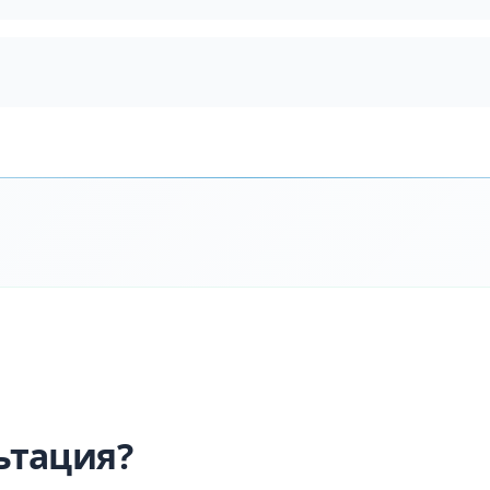
ьтация?