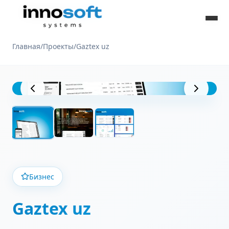
Главная
/
Проекты
/
Gaztex uz
Вид проекта
Бизнес
Gaztex uz