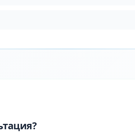
ьтация?