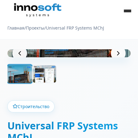
Главная
/
Проекты
/
Universal FRP Systems MChJ
Вид проекта
Строительство
Universal FRP Systems
MChJ