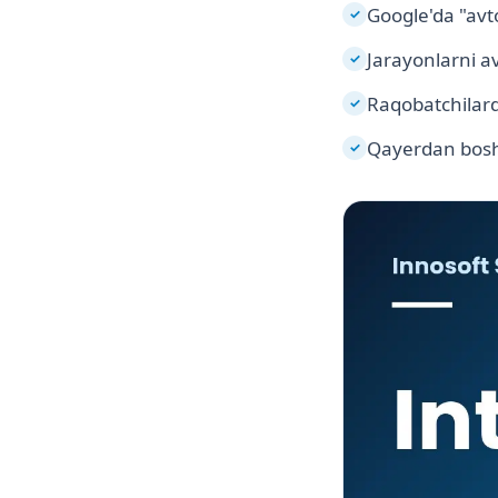
Google'da "avt
✓
Jarayonlarni a
✓
Raqobatchilard
✓
Qayerdan bosh
✓