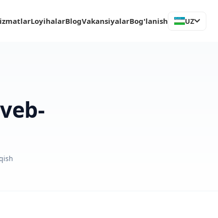
izmatlar
Loyihalar
Blog
Vakansiyalar
Bog'lanish
UZ
veb-
qish