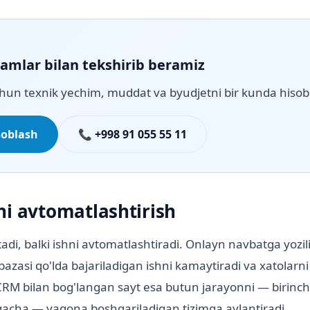
qamlar bilan tekshirib beramiz
hun texnik yechim, muddat va byudjetni bir kunda hisob
soblash
📞 +998 91 055 55 11
ni avtomatlashtirish
adi, balki ishni avtomatlashtiradi. Onlayn navbatga yozil
 bazasi qo'lda bajariladigan ishni kamaytiradi va xatolarni
RM bilan bog'langan sayt esa butun jarayonni — birinch
gacha — yagona boshqariladigan tizimga aylantiradi.