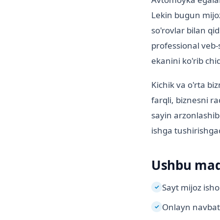
Lekin bugun mijo
so'rovlar bilan q
professional veb
ekanini ko'rib chi
Kichik va o'rta bi
farqli, biznesni r
sayin arzonlashib
ishga tushirishgac
Ushbu maqo
Sayt mijoz isho
✓
Onlayn navbatg
✓