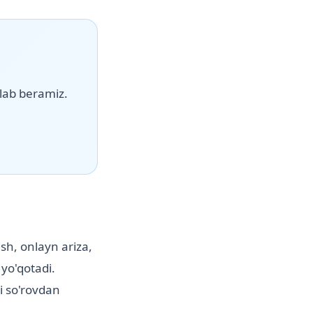
lab beramiz.
ish, onlayn ariza,
 yo'qotadi.
i so'rovdan