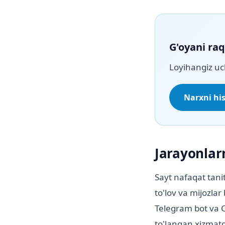
G'oyani ra
Loyihangiz uc
Narxni hi
Jarayonlar
Sayt nafaqat tanit
to'lov va mijozlar
Telegram bot va C
to'langan xizmat