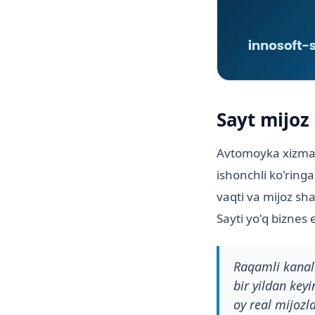
Sayt mijoz 
Avtomoyka xizmati
ishonchli ko'ringa
vaqti va mijoz sha
Sayti yo'q biznes 
Raqamli kanald
bir yildan key
oy real mijozl