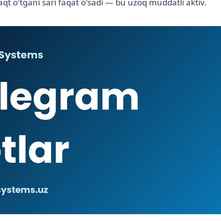
qt o'tgani sari faqat o'sadi — bu uzoq muddatli aktiv.