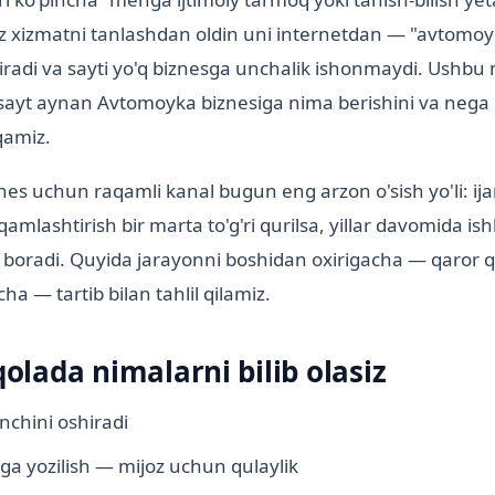
z xizmatni tanlashdan oldin uni internetdan — "avtomoy
idiradi va sayti yo'q biznesga unchalik ishonmaydi. Ushb
-sayt aynan Avtomoyka biznesiga nima berishini va nega
qamiz.
znes uchun raqamli kanal bugun eng arzon o'sish yo'li: ij
aqamlashtirish bir marta to'g'ri qurilsa, yillar davomida is
 boradi. Quyida jarayonni boshidan oxirigacha — qaror q
ha — tartib bilan tahlil qilamiz.
lada nimalarni bilib olasiz
nchini oshiradi
a yozilish — mijoz uchun qulaylik