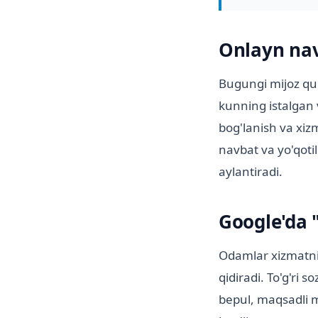
Onlayn nav
Bugungi mijoz qul
kunning istalgan 
bog'lanish va xiz
navbat va yo'qoti
aylantiradi.
Google'da 
Odamlar xizmatni
qidiradi. To'g'ri 
bepul, maqsadli mi