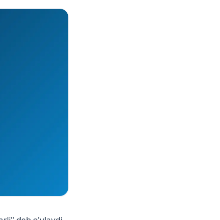
li" deb o'ylaydi.