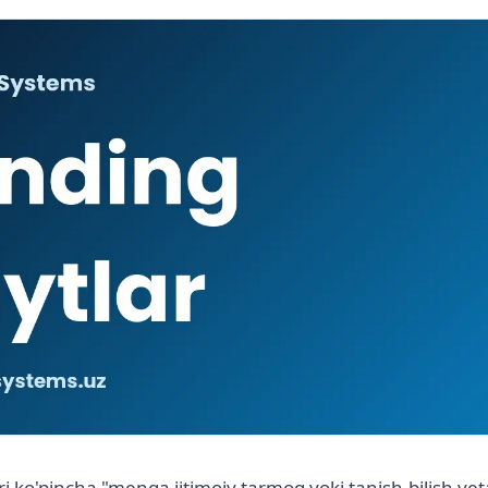
 ko'pincha "menga ijtimoiy tarmoq yoki tanish-bilish yetar