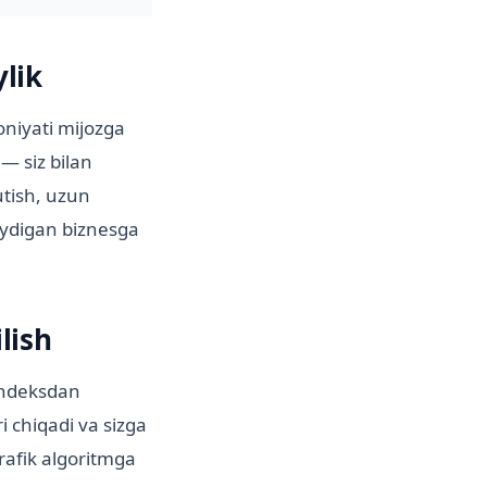
lik
oniyati mijozga
— siz bilan
utish, uzun
laydigan biznesga
lish
andeksdan
i chiqadi va sizga
trafik algoritmga