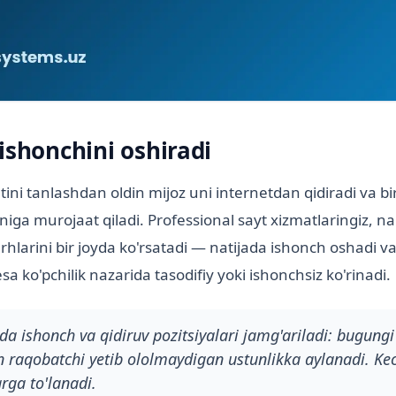
ishonchini oshiradi
ni tanlashdan oldin mijoz uni internetdan qidiradi va b
niga murojaat qiladi. Professional sayt xizmatlaringiz, nar
rhlarini bir joyda ko'rsatadi — natijada ishonch oshadi va
esa ko'pchilik nazarida tasodifiy yoki ishonchsiz ko'rinadi.
a ishonch va qidiruv pozitsiyalari jamg'ariladi: bugung
in raqobatchi yetib ololmaydigan ustunlikka aylanadi. Ke
arga to'lanadi.