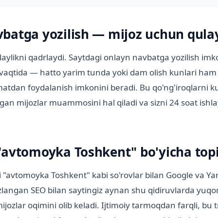
batga yozilish — mijoz uchun qulay
aylikni qadrlaydi. Saytdagi onlayn navbatga yozilish imk
vaqtida — hatto yarim tunda yoki dam olish kunlari ham 
matdan foydalanish imkonini beradi. Bu qo'ng'iroqlarni k
lgan mijozlar muammosini hal qiladi va sizni 24 soat ish
"avtomoyka Toshkent" bo'yicha topi
 "avtomoyka Toshkent" kabi so'rovlar bilan Google va Y
sozlangan SEO bilan saytingiz aynan shu qidiruvlarda yuqor
jozlar oqimini olib keladi. Ijtimoiy tarmoqdan farqli, bu 