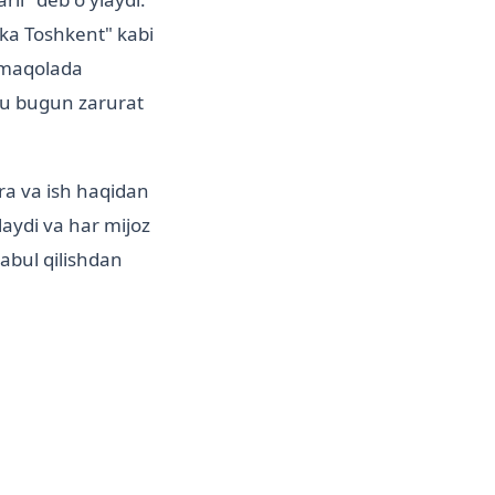
ka Toshkent" kabi
u maqolada
 u bugun zarurat
ara va ish haqidan
hlaydi va har mijoz
abul qilishdan