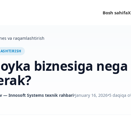
Bosh sahifa
X
nes va raqamlashtirish
LASHTIRISH
oyka biznesiga nega 
erak?
v
— Innosoft Systems texnik rahbari
•
January 16, 2026
•
5
daqiqa o'