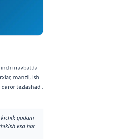
irinchi navbatda
xlar, manzil, ish
 qaror tezlashadi.
i kichik qadam
chikish esa har