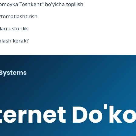
omoyka Toshkent" bo'yicha topilish
vtomatlashtirish
an ustunlik
lash kerak?