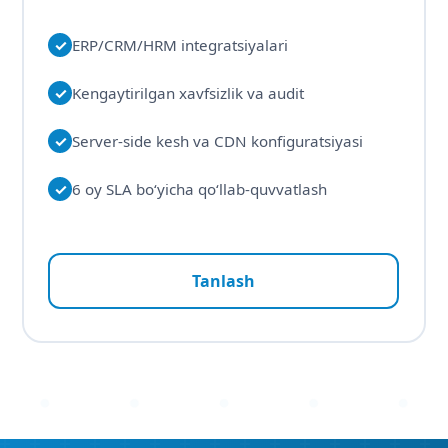
✓
ERP/CRM/HRM integratsiyalari
✓
Kengaytirilgan xavfsizlik va audit
✓
Server-side kesh va CDN konfiguratsiyasi
✓
6 oy SLA bo‘yicha qo‘llab-quvvatlash
Tanlash