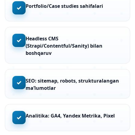
Portfolio/Case studies sahifalari
✓
Headless CMS
✓
(Strapi/Contentful/Sanity) bilan
boshqaruv
SEO: sitemap, robots, strukturalangan
✓
ma’lumotlar
Analitika: GA4, Yandex Metrika, Pixel
✓