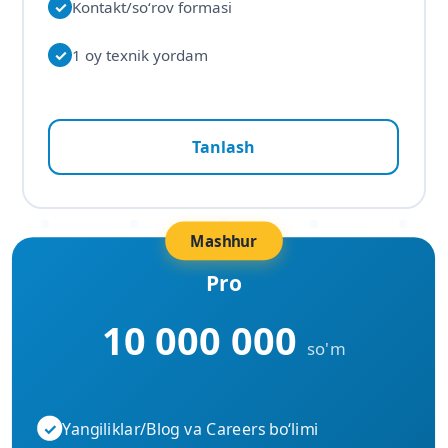
✓
Kontakt/so‘rov formasi
✓
1 oy texnik yordam
Tanlash
Mashhur
Pro
10 000 000
so'm
✓
Yangiliklar/Blog va Careers bo‘limi