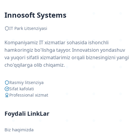
Innosoft Systems
IT Park Litsenziyasi
Kompaniyamiz IT xizmatlar sohasida ishonchli
hamkoringiz bo'lishga tayyor. Innovatsion yondashuv
va yuqori sifatli xizmatlarimiz orqali biznesingizni yangi
cho'qqilarga olib chiqamiz.
Rasmiy litsenziya
Sifat kafolati
Professional xizmat
Foydali LinkLar
Biz haqimizda