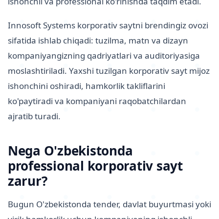
ishonchli va professional ko'rinishda taqdim etadi.
Innosoft Systems korporativ saytni brendingiz ovozi
sifatida ishlab chiqadi: tuzilma, matn va dizayn
kompaniyangizning qadriyatlari va auditoriyasiga
moslashtiriladi. Yaxshi tuzilgan korporativ sayt mijoz
ishonchini oshiradi, hamkorlik takliflarini
ko'paytiradi va kompaniyani raqobatchilardan
ajratib turadi.
Nega O'zbekistonda
professional korporativ sayt
zarur?
Bugun O'zbekistonda tender, davlat buyurtmasi yoki