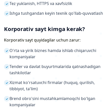
Tez yuklanish, HTTPS va xavfsizlik
✓
Ishga tushgandan keyin texnik qo'llab-quvvatlash
✓
Korporativ sayt kimga kerak?
Korporativ sayt quyidagilar uchun zarur:
O'rta va yirik biznes hamda ishlab chiqaruvchi
✓
kompaniyalar
Tender va davlat buyurtmalarida qatnashadigan
✓
tashkilotlar
Xizmat ko'rsatuvchi firmalar (huquq, qurilish,
✓
tibbiyot, ta'lim)
Brend obro'sini mustahkamlamoqchi bo'lgan
✓
kompaniyalar