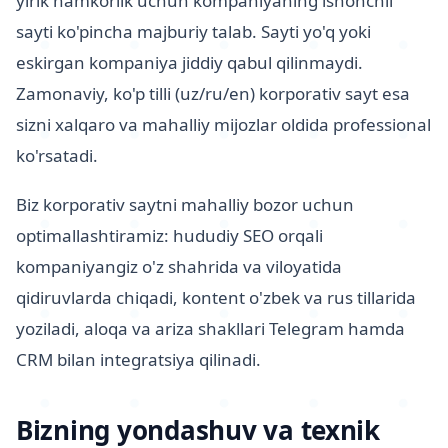
yirik hamkorlik uchun kompaniyaning ishonchli
sayti ko'pincha majburiy talab. Sayti yo'q yoki
eskirgan kompaniya jiddiy qabul qilinmaydi.
Zamonaviy, ko'p tilli (uz/ru/en) korporativ sayt esa
sizni xalqaro va mahalliy mijozlar oldida professional
ko'rsatadi.
Biz korporativ saytni mahalliy bozor uchun
optimallashtiramiz: hududiy SEO orqali
kompaniyangiz o'z shahrida va viloyatida
qidiruvlarda chiqadi, kontent o'zbek va rus tillarida
yoziladi, aloqa va ariza shakllari Telegram hamda
CRM bilan integratsiya qilinadi.
Bizning yondashuv va texnik