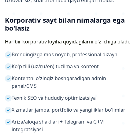
to'lovlarsiz, shartnomada qayd etilgan holda.
Korporativ sayt bilan nimalarga ega
bo'lasiz
Har bir korporativ loyiha quyidagilarni o'z ichiga oladi:
Brendingizga mos noyob, professional dizayn
✓
Ko'p tilli (uz/ru/en) tuzilma va kontent
✓
Kontentni o'zingiz boshqaradigan admin
✓
panel/CMS
Texnik SEO va hududiy optimizatsiya
✓
Xizmatlar, jamoa, portfolio va yangiliklar bo'limlari
✓
Ariza/aloqa shakllari + Telegram va CRM
✓
integratsiyasi