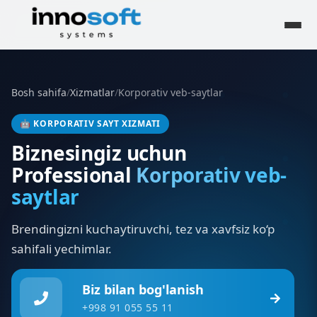
Bosh sahifa
/
Xizmatlar
/
Korporativ veb-saytlar
🤖
KORPORATIV SAYT XIZMATI
Biznesingiz uchun
Professional
Korporativ veb-
saytlar
Brendingizni kuchaytiruvchi, tez va xavfsiz ko‘p
sahifali yechimlar.
Biz bilan bog'lanish
+998 91 055 55 11