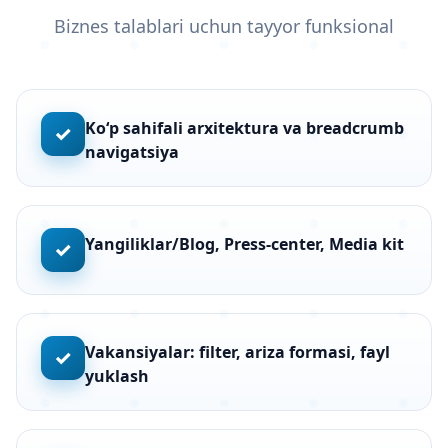
Biznes talablari uchun tayyor funksional
Ko‘p sahifali arxitektura va breadcrumb
✓
navigatsiya
Yangiliklar/Blog, Press-center, Media kit
✓
Vakansiyalar: filter, ariza formasi, fayl
✓
yuklash