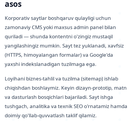
asos
Korporativ saytlar boshqaruv qulayligi uchun
zamonaviy CMS yoki maxsus admin panel bilan
quriladi — shunda kontentni o'zingiz mustaqil
yangilashingiz mumkin. Sayt tez yuklanadi, xavfsiz
(HTTPS, himoyalangan formalar) va Google'da
yaxshi indekslanadigan tuzilmaga ega.
Loyihani biznes-tahlil va tuzilma (sitemap) ishlab
chiqishdan boshlaymiz. Keyin dizayn-prototip, matn
va dasturlash bosqichlari bajariladi. Sayt ishga
tushgach, analitika va texnik SEO o'rnatamiz hamda
doimiy qo'llab-quvvatlash taklif qilamiz.