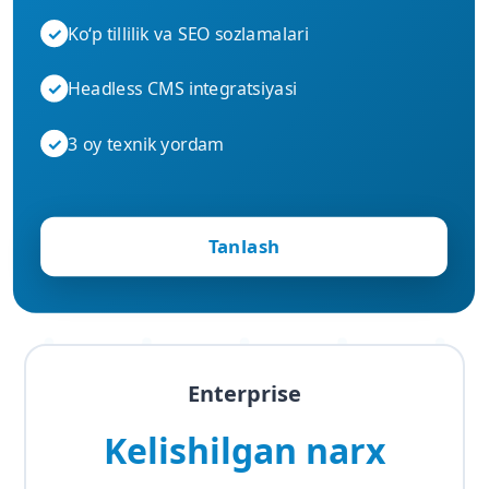
✓
Ko‘p tillilik va SEO sozlamalari
✓
Headless CMS integratsiyasi
✓
3 oy texnik yordam
Tanlash
Enterprise
Kelishilgan narx