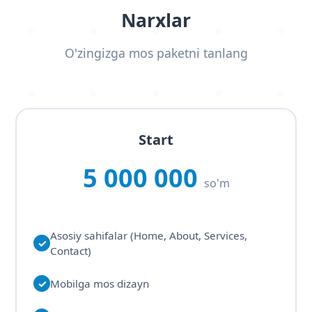
Narxlar
O'zingizga mos paketni tanlang
Start
5 000 000
so'm
Asosiy sahifalar (Home, About, Services,
✓
Contact)
✓
Mobilga mos dizayn