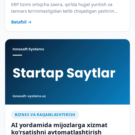
ERP tizimi ortiqcha zaxira, qo'lda hujjat yuritish va
tannarx ko'rinmasligidan kelib chiqadigan yashirin
xarajatlarni qanday yopadi — amaliy tahlil.
Batafsil
→
BIZNES VA RAQAMLASHTIRISH
AI yordamida mijozlarga xizmat
ko'rsatishni avtomatlashtirish