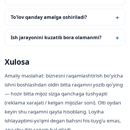
+
To'lov qanday amalga oshiriladi?
+
Ish jarayonini kuzatib bora olamanmi?
Xulosa
Amaliy maslahat: biznesni raqamlashtirish bo'yicha
ishni boshlashdan oldin bitta raqamni yozib qo'ying
— hozir bitta mijoz sizga qanchaga tushyapti
(reklama xarajati / kelgan mijozlar soni). Olti oydan
keyin shu raqamni qayta hisoblang. Loyiha
ishlayaptimi-yo'qmi degan bahsni his-tuyg'u emas,
ana shu ikki raqam hal qiladi.