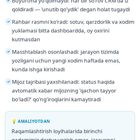
Buyurtma yo'qolmaydi: har bir so'rov CRM'da iz
✓
qoldiradi — 'unutib qo'ydik' degan holat tugaydi
Rahbar rasmni ko'radi: sotuv, qarzdorlik va xodim
✓
yuklamasi bitta dashboardda, oy oxirini
kutmasdan
Masshtablash osonlashadi: jarayon tizimda
✓
yozilgani uchun yangi xodim haftada emas,
kunda ishga kirishadi
Mijoz tajribasi yaxshilanadi: status haqida
✓
avtomatik xabar mijozning 'qachon tayyor
bo'ladi?' qo'ng'iroqlarini kamaytiradi
💡
AMALIYOTDAN
Raqamlashtirish loyihalarida birinchi
qadamimiz dastur yozish emas, jarayonni