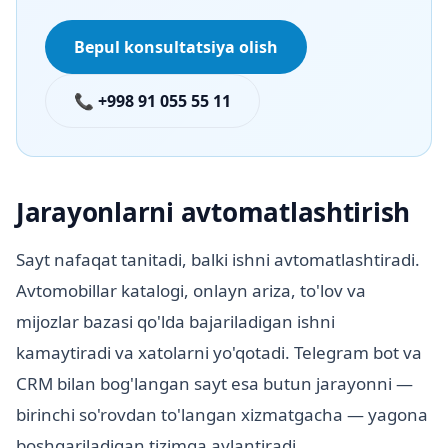
Bepul konsultatsiya olish
📞 +998 91 055 55 11
Jarayonlarni avtomatlashtirish
Sayt nafaqat tanitadi, balki ishni avtomatlashtiradi.
Avtomobillar katalogi, onlayn ariza, to'lov va
mijozlar bazasi qo'lda bajariladigan ishni
kamaytiradi va xatolarni yo'qotadi. Telegram bot va
CRM bilan bog'langan sayt esa butun jarayonni —
birinchi so'rovdan to'langan xizmatgacha — yagona
boshqariladigan tizimga aylantiradi.