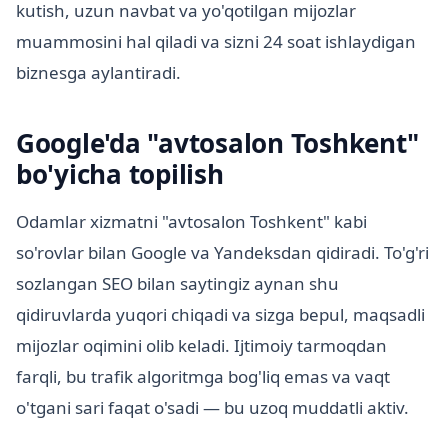
kutish, uzun navbat va yo'qotilgan mijozlar
muammosini hal qiladi va sizni 24 soat ishlaydigan
biznesga aylantiradi.
Google'da "avtosalon Toshkent"
bo'yicha topilish
Odamlar xizmatni "avtosalon Toshkent" kabi
so'rovlar bilan Google va Yandeksdan qidiradi. To'g'ri
sozlangan SEO bilan saytingiz aynan shu
qidiruvlarda yuqori chiqadi va sizga bepul, maqsadli
mijozlar oqimini olib keladi. Ijtimoiy tarmoqdan
farqli, bu trafik algoritmga bog'liq emas va vaqt
o'tgani sari faqat o'sadi — bu uzoq muddatli aktiv.