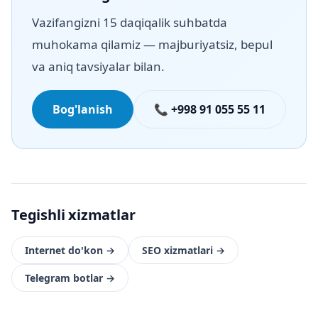
Vazifangizni 15 daqiqalik suhbatda
muhokama qilamiz — majburiyatsiz, bepul
va aniq tavsiyalar bilan.
Bog'lanish
📞 +998 91 055 55 11
Tegishli xizmatlar
Internet do'kon
→
SEO xizmatlari
→
Telegram botlar
→