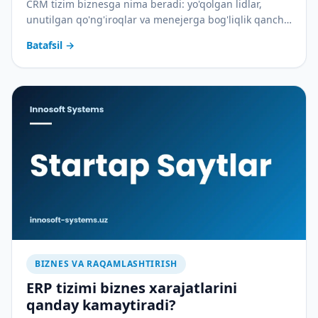
CRM tizim biznesga nima beradi: yo'qolgan lidlar,
unutilgan qo'ng'iroqlar va menejerga bog'liqlik qancha
pulga tushadi — va CRM buni qanday to'xtatadi.
Batafsil
→
BIZNES VA RAQAMLASHTIRISH
ERP tizimi biznes xarajatlarini
qanday kamaytiradi?