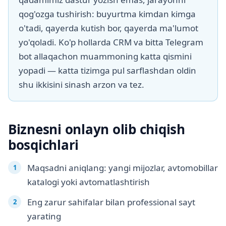
qog'ozga tushirish: buyurtma kimdan kimga
o'tadi, qayerda kutish bor, qayerda ma'lumot
yo'qoladi. Ko'p hollarda CRM va bitta Telegram
bot allaqachon muammoning katta qismini
yopadi — katta tizimga pul sarflashdan oldin
shu ikkisini sinash arzon va tez.
Biznesni onlayn olib chiqish
bosqichlari
Maqsadni aniqlang: yangi mijozlar, avtomobillar
katalogi yoki avtomatlashtirish
Eng zarur sahifalar bilan professional sayt
yarating