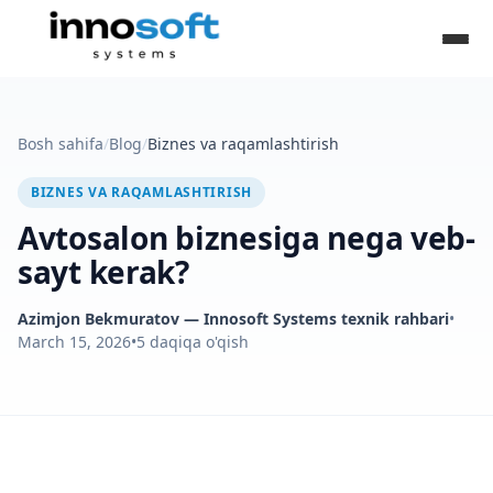
Bosh sahifa
/
Blog
/
Biznes va raqamlashtirish
BIZNES VA RAQAMLASHTIRISH
Avtosalon biznesiga nega veb-
sayt kerak?
Azimjon Bekmuratov
— Innosoft Systems texnik rahbari
•
March 15, 2026
•
5
daqiqa o'qish