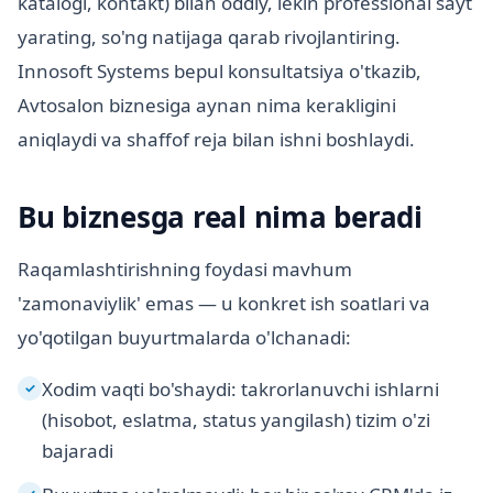
katalogi, kontakt) bilan oddiy, lekin professional sayt
yarating, so'ng natijaga qarab rivojlantiring.
Innosoft Systems bepul konsultatsiya o'tkazib,
Avtosalon biznesiga aynan nima kerakligini
aniqlaydi va shaffof reja bilan ishni boshlaydi.
Bu biznesga real nima beradi
Raqamlashtirishning foydasi mavhum
'zamonaviylik' emas — u konkret ish soatlari va
yo'qotilgan buyurtmalarda o'lchanadi:
Xodim vaqti bo'shaydi: takrorlanuvchi ishlarni
✓
(hisobot, eslatma, status yangilash) tizim o'zi
bajaradi