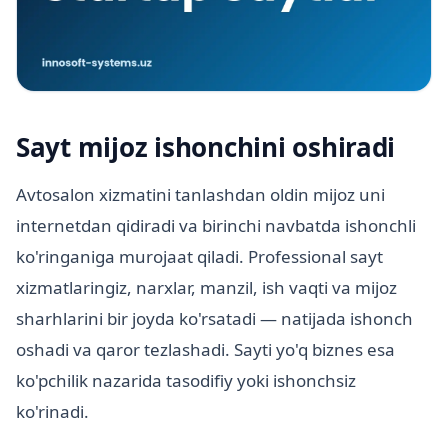
Sayt mijoz ishonchini oshiradi
Avtosalon xizmatini tanlashdan oldin mijoz uni
internetdan qidiradi va birinchi navbatda ishonchli
ko'ringaniga murojaat qiladi. Professional sayt
xizmatlaringiz, narxlar, manzil, ish vaqti va mijoz
sharhlarini bir joyda ko'rsatadi — natijada ishonch
oshadi va qaror tezlashadi. Sayti yo'q biznes esa
ko'pchilik nazarida tasodifiy yoki ishonchsiz
ko'rinadi.