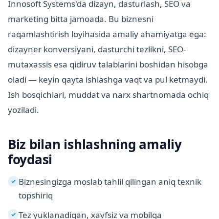
Innosoft Systems'da dizayn, dasturlash, SEO va
marketing bitta jamoada. Bu biznesni
raqamlashtirish loyihasida amaliy ahamiyatga ega:
dizayner konversiyani, dasturchi tezlikni, SEO-
mutaxassis esa qidiruv talablarini boshidan hisobga
oladi — keyin qayta ishlashga vaqt va pul ketmaydi.
Ish bosqichlari, muddat va narx shartnomada ochiq
yoziladi.
Biz bilan ishlashning amaliy
foydasi
Biznesingizga moslab tahlil qilingan aniq texnik
✓
topshiriq
Tez yuklanadigan, xavfsiz va mobilga
✓