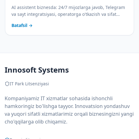
AI assistent biznesda: 24/7 mijozlarga javob, Telegram
va sayt integratsiyasi, operatorga o'tkazish va sifat
nazorati. Amaliy joriy etish rejasi bilan.
Batafsil
→
Innosoft Systems
IT Park Litsenziyasi
Kompaniyamiz IT xizmatlar sohasida ishonchli
hamkoringiz bo'lishga tayyor. Innovatsion yondashuv
va yuqori sifatli xizmatlarimiz orqali biznesingizni yangi
cho'qqilarga olib chiqamiz.