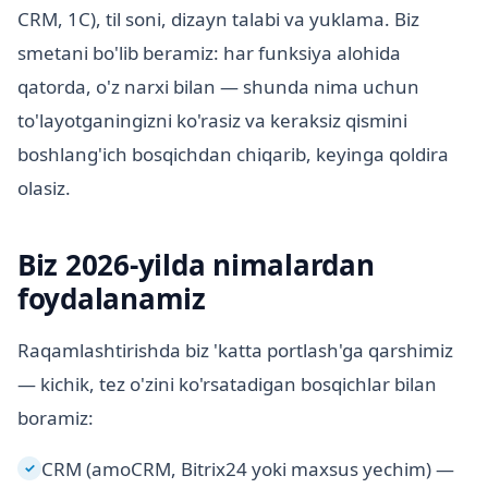
CRM, 1C), til soni, dizayn talabi va yuklama. Biz
smetani bo'lib beramiz: har funksiya alohida
qatorda, o'z narxi bilan — shunda nima uchun
to'layotganingizni ko'rasiz va keraksiz qismini
boshlang'ich bosqichdan chiqarib, keyinga qoldira
olasiz.
Biz 2026-yilda nimalardan
foydalanamiz
Raqamlashtirishda biz 'katta portlash'ga qarshimiz
— kichik, tez o'zini ko'rsatadigan bosqichlar bilan
boramiz:
CRM (amoCRM, Bitrix24 yoki maxsus yechim) —
✓