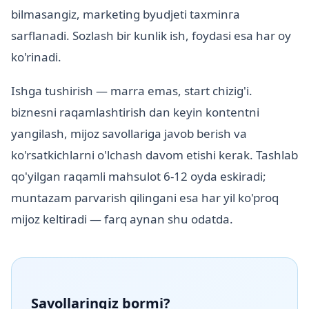
bilmasangiz, marketing byudjeti taxminга
sarflanadi. Sozlash bir kunlik ish, foydasi esa har oy
ko'rinadi.
Ishga tushirish — marra emas, start chizig'i.
biznesni raqamlashtirish dan keyin kontentni
yangilash, mijoz savollariga javob berish va
ko'rsatkichlarni o'lchash davom etishi kerak. Tashlab
qo'yilgan raqamli mahsulot 6-12 oyda eskiradi;
muntazam parvarish qilingani esa har yil ko'proq
mijoz keltiradi — farq aynan shu odatda.
Savollaringiz bormi?