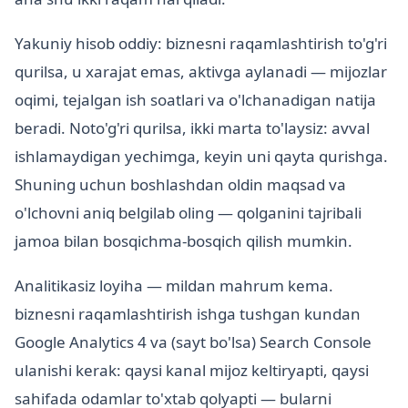
Yakuniy hisob oddiy: biznesni raqamlashtirish to'g'ri
qurilsa, u xarajat emas, aktivga aylanadi — mijozlar
oqimi, tejalgan ish soatlari va o'lchanadigan natija
beradi. Noto'g'ri qurilsa, ikki marta to'laysiz: avval
ishlamaydigan yechimga, keyin uni qayta qurishga.
Shuning uchun boshlashdan oldin maqsad va
o'lchovni aniq belgilab oling — qolganini tajribali
jamoa bilan bosqichma-bosqich qilish mumkin.
Analitikasiz loyiha — mildan mahrum kema.
biznesni raqamlashtirish ishga tushgan kundan
Google Analytics 4 va (sayt bo'lsa) Search Console
ulanishi kerak: qaysi kanal mijoz keltiryapti, qaysi
sahifada odamlar to'xtab qolyapti — bularni