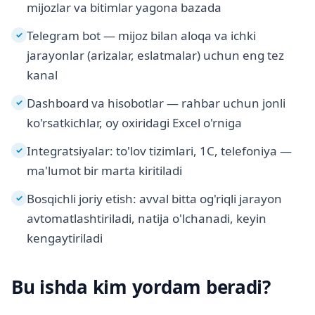
mijozlar va bitimlar yagona bazada
Telegram bot — mijoz bilan aloqa va ichki
✓
jarayonlar (arizalar, eslatmalar) uchun eng tez
kanal
Dashboard va hisobotlar — rahbar uchun jonli
✓
ko'rsatkichlar, oy oxiridagi Excel o'rniga
Integratsiyalar: to'lov tizimlari, 1C, telefoniya —
✓
ma'lumot bir marta kiritiladi
Bosqichli joriy etish: avval bitta og'riqli jarayon
✓
avtomatlashtiriladi, natija o'lchanadi, keyin
kengaytiriladi
Bu ishda kim yordam beradi?