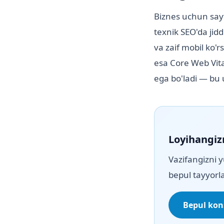
Biznes uchun sayt
texnik SEO'da jid
va zaif mobil ko'r
esa Core Web Vita
ega bo'ladi — bu
Loyihangiz
Vazifangizni y
bepul tayyorla
Bepul kons