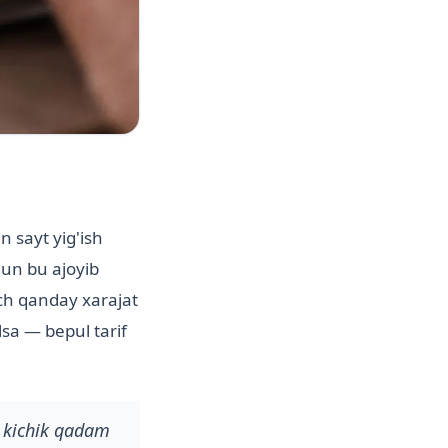
n sayt yig'ish
hun bu ajoyib
ech qanday xarajat
sa — bepul tarif
i kichik qadam