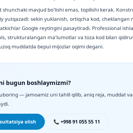
 shunchaki mavjud bo'lishi emas, topilishi kerak. Konstr
diy yutqazadi: sekin yuklanish, ortiqcha kod, cheklanga
satkichlar Google reytingini pasaytiradi. Professional ishl
ls, strukturalangan ma'lumotlar va toza kod bilan qidir
 uzoq muddatda bepul mijozlar oqimi degani.
ni bugun boshlaymizmi?
uboring — jamoamiz uni tahlil qilib, aniq reja, muddat va 
ydi.
ultatsiya olish
📞 +998 91 055 55 11