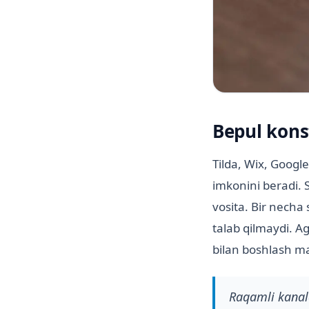
Bepul kons
Tilda, Wix, Googl
imkonini beradi. S
vosita. Bir necha
talab qilmaydi. A
bilan boshlash m
Raqamli kanald