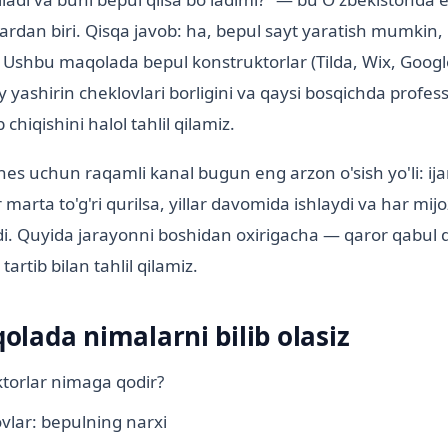
lardan biri. Qisqa javob: ha, bepul sayt yaratish mumkin,
Ushbu maqolada bepul konstruktorlar (Tilda, Wix, Googl
y yashirin cheklovlari borligini va qaysi bosqichda profe
chiqishini halol tahlil qilamiz.
znes uchun raqamli kanal bugun eng arzon o'sish yo'li: ij
r marta to'g'ri qurilsa, yillar davomida ishlaydi va har mij
i. Quyida jarayonni boshidan oxirigacha — qaror qabul q
artib bilan tahlil qilamiz.
lada nimalarni bilib olasiz
torlar nimaga qodir?
ovlar: bepulning narxi