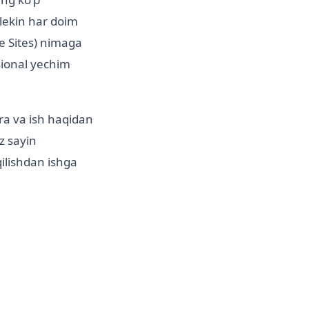
 lekin har doim
e Sites) nimaga
ssional yechim
ara va ish haqidan
oz sayin
ilishdan ishga