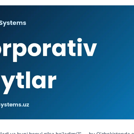
ladi va buni bepul qilsa bo'ladimi?" — bu O'zbekistonda 