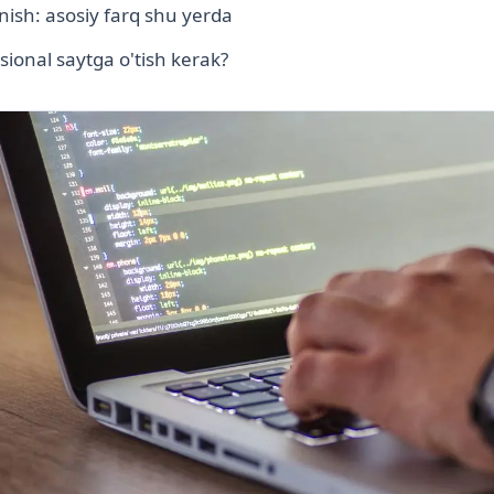
nish: asosiy farq shu yerda
ional saytga o'tish kerak?