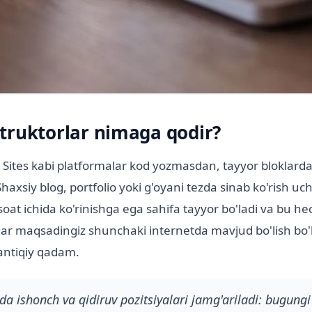
truktorlar nimaga qodir?
e Sites kabi platformalar kod yozmasdan, tayyor bloklarda
haxsiy blog, portfolio yoki g'oyani tezda sinab ko'rish uc
 soat ichida ko'rinishga ega sahifa tayyor bo'ladi va bu h
gar maqsadingiz shunchaki internetda mavjud bo'lish bo'l
antiqiy qadam.
a ishonch va qidiruv pozitsiyalari jamg'ariladi: bugung