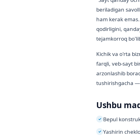
beriladigan savol
ham kerak emas. 
qodirligini, qanda
tejamkorroq bo'lib 
Kichik va o'rta bi
farqli, veb-sayt bi
arzonlashib borad
tushirishgacha — t
Ushbu maqo
Bepul konstruk
✓
Yashirin chekl
✓