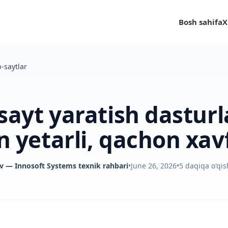
Bosh sahifa
X
-saytlar
sayt yaratish dasturla
 yetarli, qachon xavf
v
— Innosoft Systems texnik rahbari
•
June 26, 2026
•
5
daqiqa o'qis