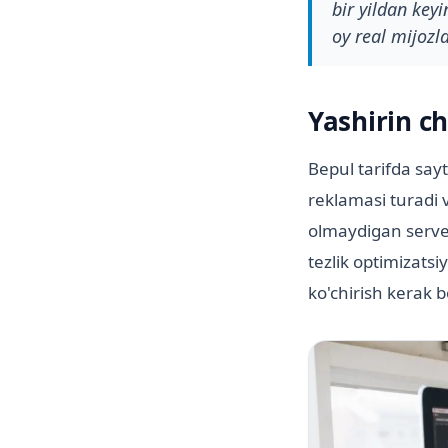
bir yildan key
oy real mijozl
Yashirin ch
Bepul tarifda say
reklamasi turadi v
olmaydigan server
tezlik optimizats
ko'chirish kerak 