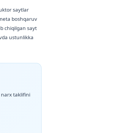
uktor saytlar
n meta boshqaruv
ab chiqilgan sayt
uvda ustunlikka
narx taklifini