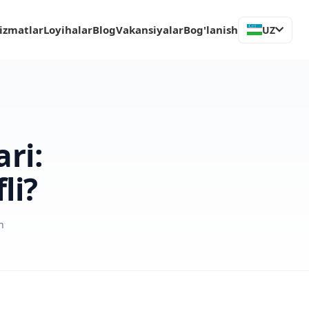
izmatlar
Loyihalar
Blog
Vakansiyalar
Bog'lanish
UZ
ri:
li?
h