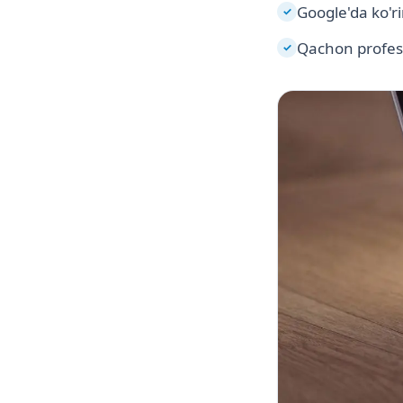
Google'da ko'ri
✓
Qachon profess
✓