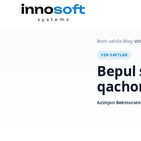
Bosh sahifa
/
Blog
/
Veb
VEB-SAYTLAR
Bepul 
qachon
Azimjon Bekmurato