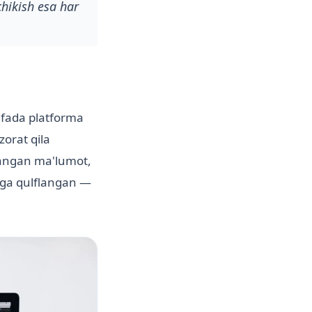
chikish esa har
hifada platforma
zorat qila
alangan ma'lumot,
maga qulflangan —