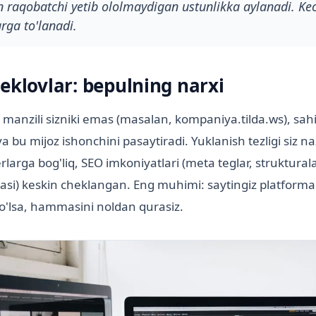
in raqobatchi yetib ololmaydigan ustunlikka aylanadi. Ke
arga to'lanadi.
eklovlar: bepulning narxi
t manzili sizniki emas (masalan, kompaniya.tilda.ws), sa
a bu mijoz ishonchini pasaytiradi. Yuklanish tezligi siz na
larga bog'liq, SEO imkoniyatlari (meta teglar, struktur
iyasi) keskin cheklangan. Eng muhimi: saytingiz platfor
bo'lsa, hammasini noldan qurasiz.