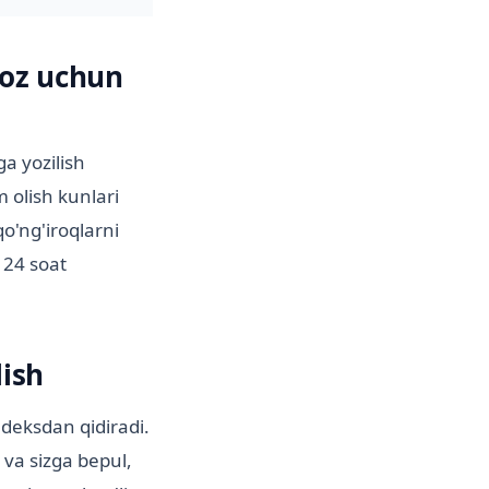
joz uchun
a yozilish
 olish kunlari
o'ng'iroqlarni
 24 soat
lish
ndeksdan qidiradi.
 va sizga bepul,