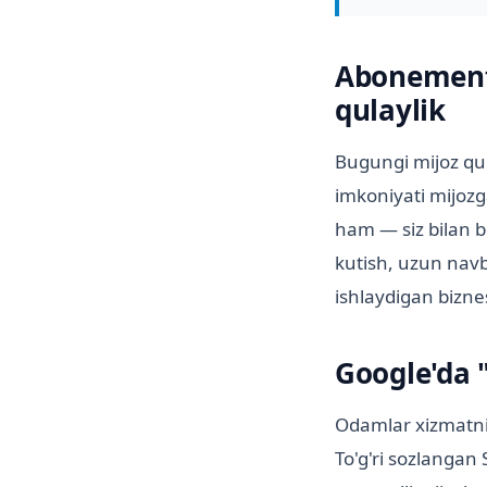
Abonement 
qulaylik
Bugungi mijoz qul
imkoniyati mijozg
ham — siz bilan b
kutish, uzun navb
ishlaydigan bizne
Google'da "
Odamlar xizmatni 
To'g'ri sozlangan