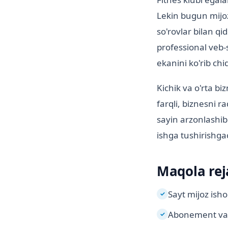
Lekin bugun mijoz
so'rovlar bilan q
professional veb-
ekanini ko'rib chi
Kichik va o'rta bi
farqli, biznesni r
sayin arzonlashib
ishga tushirishgac
Maqola rej
Sayt mijoz isho
✓
Abonement va m
✓