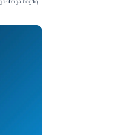
lgoritmga bog'liq