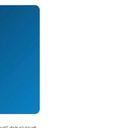
rli" deb o'ylaydi.