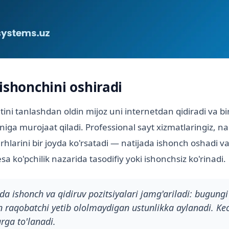
ishonchini oshiradi
atini tanlashdan oldin mijoz uni internetdan qidiradi va b
niga murojaat qiladi. Professional sayt xizmatlaringiz, nar
rhlarini bir joyda ko'rsatadi — natijada ishonch oshadi va
esa ko'pchilik nazarida tasodifiy yoki ishonchsiz ko'rinadi.
a ishonch va qidiruv pozitsiyalari jamg'ariladi: bugung
in raqobatchi yetib ololmaydigan ustunlikka aylanadi. Ke
arga to'lanadi.