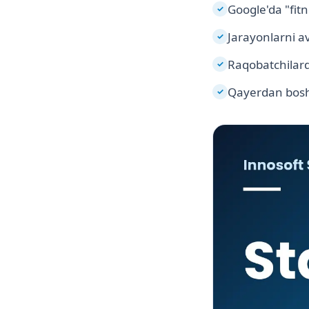
Google'da "fitn
✓
Jarayonlarni a
✓
Raqobatchilard
✓
Qayerdan bosh
✓