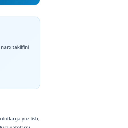
narx taklifini
lotlarga yozilish,
i va xatolarni