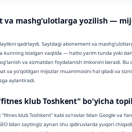
va mashg'ulotlarga yozilish — mi
aylikni qadrlaydi. Saytdagi abonement va mashg'ulotlarg
a kunning istalgan vaqtida — hatto yarim tunda yoki dam
og'lanish va xizmatdan foydalanish imkonini beradi. Bu q
at va yo'qotilgan mijozlar muammosini hal qiladi va sizni
sga aylantiradi.
fitnes klub Toshkent" bo'yicha topi
"fitnes klub Toshkent" kabi so'rovlar bilan Google va Ya
 SEO bilan saytingiz aynan shu qidiruvlarda yuqori chiqadi