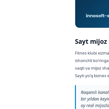
Sayt mijoz 
Fitnes klubi xizm
ishonchli ko'ringa
vaqti va mijoz sha
Sayti yo'q biznes 
Raqamli kanald
bir yildan key
oy real mijozl