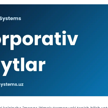
ri ko'pincha "menga ijtimoiy tarmoq yoki tanish-bilish yeta