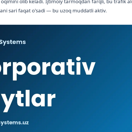
oqimini olib keladi. Ijtimoiy tarmoqdan farqli, bu trafik a
ani sari faqat o'sadi — bu uzoq muddatli aktiv.