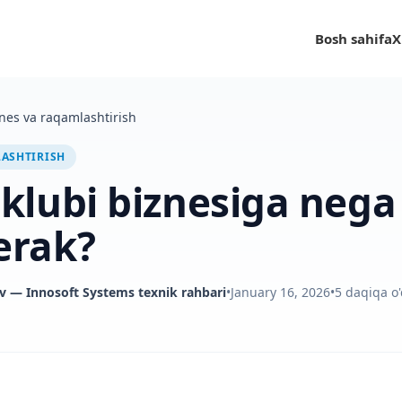
Bosh sahifa
X
nes va raqamlashtirish
LASHTIRISH
 klubi biznesiga nega
erak?
v
— Innosoft Systems texnik rahbari
•
January 16, 2026
•
5
daqiqa o'