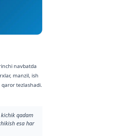
irinchi navbatda
xlar, manzil, ish
 qaror tezlashadi.
i kichik qadam
chikish esa har