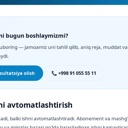
ni bugun boshlaymizmi?
uboring — jamoamiz uni tahlil qilib, aniq reja, muddat va 
ydi.
ultatsiya olish
📞 +998 91 055 55 11
ni avtomatlashtirish
tadi, balki ishni avtomatlashtiradi. Abonement va mashg'u
ov va mijozlar bazasi qo'lda bajariladigan ishni kamaytirad