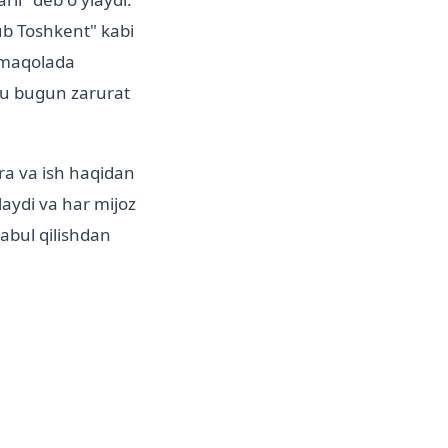
ub Toshkent" kabi
u maqolada
a u bugun zarurat
ara va ish haqidan
hlaydi va har mijoz
abul qilishdan