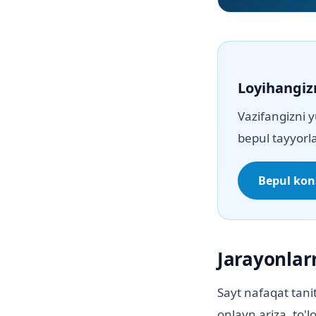
Loyihangiz
Vazifangizni y
bepul tayyorla
Bepul kons
Jarayonlar
Sayt nafaqat tani
onlayn ariza, to'l