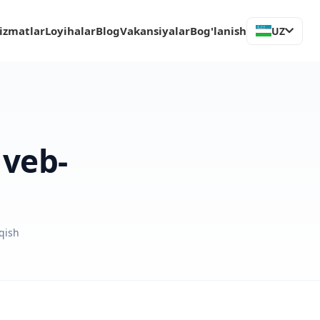
izmatlar
Loyihalar
Blog
Vakansiyalar
Bog'lanish
UZ
 veb-
qish