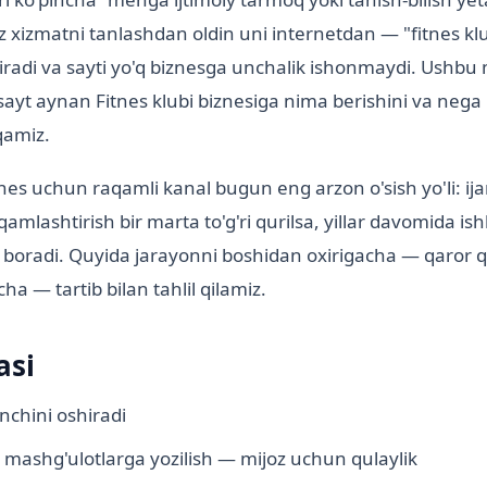
 xizmatni tanlashdan oldin uni internetdan — "fitnes kl
idiradi va sayti yo'q biznesga unchalik ishonmaydi. Ushb
sayt aynan Fitnes klubi biznesiga nima berishini va neg
qamiz.
znes uchun raqamli kanal bugun eng arzon o'sish yo'li: ij
aqamlashtirish bir marta to'g'ri qurilsa, yillar davomida is
 boradi. Quyida jarayonni boshidan oxirigacha — qaror q
ha — tartib bilan tahlil qilamiz.
asi
nchini oshiradi
ashg'ulotlarga yozilish — mijoz uchun qulaylik