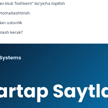
es klub Toshkent" bo'yicha topilish
vtomatlashtirish
an ustunlik
lash kerak?