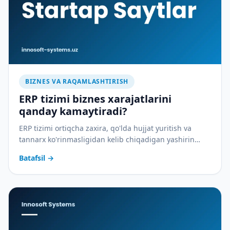
BIZNES VA RAQAMLASHTIRISH
ERP tizimi biznes xarajatlarini
qanday kamaytiradi?
ERP tizimi ortiqcha zaxira, qo'lda hujjat yuritish va
tannarx ko'rinmasligidan kelib chiqadigan yashirin
xarajatlarni qanday yopadi — amaliy tahlil.
Batafsil
→