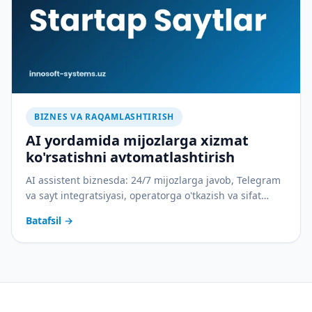
BIZNES VA RAQAMLASHTIRISH
AI yordamida mijozlarga xizmat
ko'rsatishni avtomatlashtirish
AI assistent biznesda: 24/7 mijozlarga javob, Telegram
va sayt integratsiyasi, operatorga o'tkazish va sifat
nazorati. Amaliy joriy etish rejasi bilan.
Batafsil
→