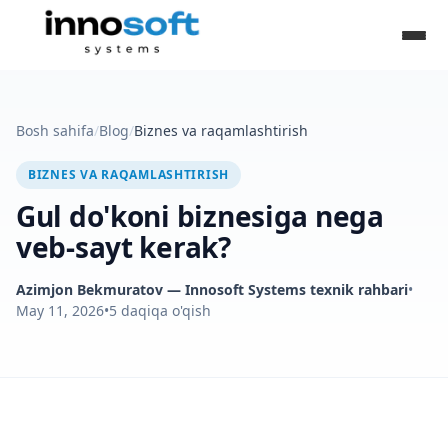
Bosh sahifa
/
Blog
/
Biznes va raqamlashtirish
BIZNES VA RAQAMLASHTIRISH
Gul do'koni biznesiga nega
veb-sayt kerak?
Azimjon Bekmuratov
— Innosoft Systems texnik rahbari
•
May 11, 2026
•
5
daqiqa o'qish