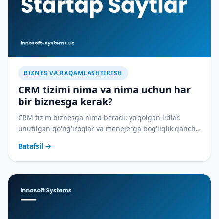
BIZNES VA RAQAMLASHTIRISH
CRM tizimi nima va nima uchun har
bir biznesga kerak?
CRM tizim biznesga nima beradi: yo'qolgan lidlar,
unutilgan qo'ng'iroqlar va menejerga bog'liqlik qancha
pulga tushadi — va CRM buni qanday to'xtatadi.
Batafsil
→