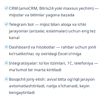
CRM (amoCRM, Bitrix24 yoki maxsus yechim) —
✓
mijozlar va bitimlar yagona bazada
Telegram bot — mijoz bilan aloqa va ichki
✓
jarayonlar (arizalar, eslatmalar) uchun eng tez
kanal
Dashboard va hisobotlar — rahbar uchun jonli
✓
ko'rsatkichlar, oy oxiridagi Excel o'rniga
Integratsiyalar: to'lov tizimlari, 1C, telefoniya —
✓
ma'lumot bir marta kiritiladi
Bosqichli joriy etish: avval bitta og'riqli jarayon
✓
avtomatlashtiriladi, natija o'lchanadi, keyin
kengaytiriladi