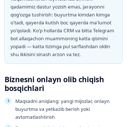
qadamimiz dastur yozish emas, jarayonni
qog'ozga tushirish: buyurtma kimdan kimga
o'tadi, qayerda kutish bor, qayerda ma'lumot
yo'qoladi. Ko'p hollarda CRM va bitta Telegram
bot allaqachon muammoning katta qismini
yopadi — katta tizimga pul sarflashdan oldin
shu ikkisini sinash arzon va tez.
Biznesni onlayn olib chiqish
bosqichlari
Maqsadni aniqlang: yangi mijozlar, onlayn
buyurtma va yetkazib berish yoki
avtomatlashtirish