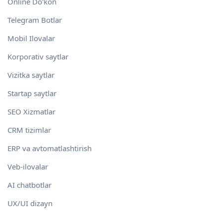
Online Do'kon
Telegram Botlar
Mobil Ilovalar
Korporativ saytlar
Vizitka saytlar
Startap saytlar
SEO Xizmatlar
CRM tizimlar
ERP va avtomatlashtirish
Veb-ilovalar
AI chatbotlar
UX/UI dizayn