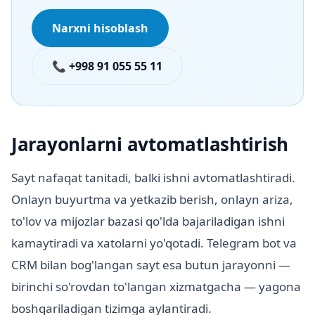
Narxni hisoblash
📞 +998 91 055 55 11
Jarayonlarni avtomatlashtirish
Sayt nafaqat tanitadi, balki ishni avtomatlashtiradi.
Onlayn buyurtma va yetkazib berish, onlayn ariza,
to'lov va mijozlar bazasi qo'lda bajariladigan ishni
kamaytiradi va xatolarni yo'qotadi. Telegram bot va
CRM bilan bog'langan sayt esa butun jarayonni —
birinchi so'rovdan to'langan xizmatgacha — yagona
boshqariladigan tizimga aylantiradi.