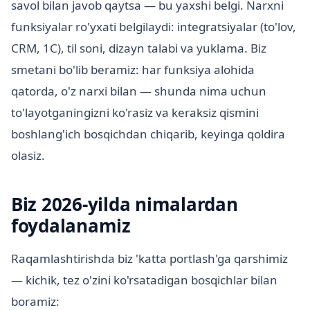
savol bilan javob qaytsa — bu yaxshi belgi. Narxni
funksiyalar ro'yxati belgilaydi: integratsiyalar (to'lov,
CRM, 1C), til soni, dizayn talabi va yuklama. Biz
smetani bo'lib beramiz: har funksiya alohida
qatorda, o'z narxi bilan — shunda nima uchun
to'layotganingizni ko'rasiz va keraksiz qismini
boshlang'ich bosqichdan chiqarib, keyinga qoldira
olasiz.
Biz 2026-yilda nimalardan
foydalanamiz
Raqamlashtirishda biz 'katta portlash'ga qarshimiz
— kichik, tez o'zini ko'rsatadigan bosqichlar bilan
boramiz: