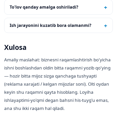
+
To'lov qanday amalga oshiriladi?
+
Ish jarayonini kuzatib bora olamanmi?
Xulosa
Amaliy maslahat: biznesni raqamlashtirish bo'yicha
ishni boshlashdan oldin bitta raqamni yozib qo'ying
— hozir bitta mijoz sizga qanchaga tushyapti
(reklama xarajati / kelgan mijozlar soni). Olti oydan
keyin shu raqamni qayta hisoblang. Loyiha
ishlayaptimi-yo'qmi degan bahsni his-tuyg'u emas,
ana shu ikki raqam hal qiladi.