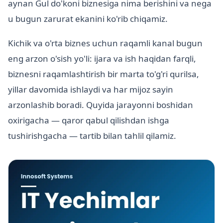
aynan Gul do'koni biznesiga nima berishini va nega
u bugun zarurat ekanini ko'rib chiqamiz.
Kichik va o'rta biznes uchun raqamli kanal bugun
eng arzon o'sish yo'li: ijara va ish haqidan farqli,
biznesni raqamlashtirish bir marta to'g'ri qurilsa,
yillar davomida ishlaydi va har mijoz sayin
arzonlashib boradi. Quyida jarayonni boshidan
oxirigacha — qaror qabul qilishdan ishga
tushirishgacha — tartib bilan tahlil qilamiz.