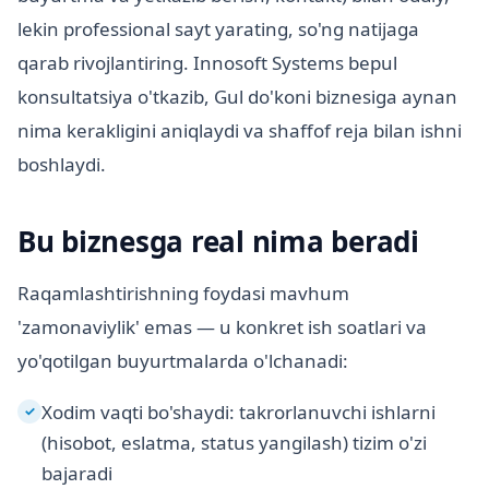
lekin professional sayt yarating, so'ng natijaga
qarab rivojlantiring. Innosoft Systems bepul
konsultatsiya o'tkazib, Gul do'koni biznesiga aynan
nima kerakligini aniqlaydi va shaffof reja bilan ishni
boshlaydi.
Bu biznesga real nima beradi
Raqamlashtirishning foydasi mavhum
'zamonaviylik' emas — u konkret ish soatlari va
yo'qotilgan buyurtmalarda o'lchanadi:
Xodim vaqti bo'shaydi: takrorlanuvchi ishlarni
✓
(hisobot, eslatma, status yangilash) tizim o'zi
bajaradi