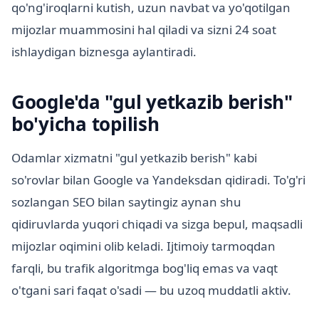
qo'ng'iroqlarni kutish, uzun navbat va yo'qotilgan
mijozlar muammosini hal qiladi va sizni 24 soat
ishlaydigan biznesga aylantiradi.
Google'da "gul yetkazib berish"
bo'yicha topilish
Odamlar xizmatni "gul yetkazib berish" kabi
so'rovlar bilan Google va Yandeksdan qidiradi. To'g'ri
sozlangan SEO bilan saytingiz aynan shu
qidiruvlarda yuqori chiqadi va sizga bepul, maqsadli
mijozlar oqimini olib keladi. Ijtimoiy tarmoqdan
farqli, bu trafik algoritmga bog'liq emas va vaqt
o'tgani sari faqat o'sadi — bu uzoq muddatli aktiv.