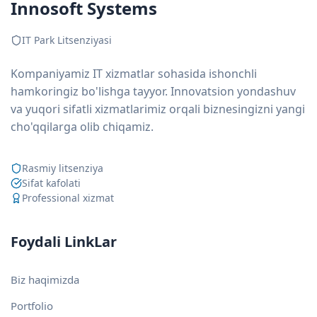
Innosoft Systems
IT Park Litsenziyasi
Kompaniyamiz IT xizmatlar sohasida ishonchli
hamkoringiz bo'lishga tayyor. Innovatsion yondashuv
va yuqori sifatli xizmatlarimiz orqali biznesingizni yangi
cho'qqilarga olib chiqamiz.
Rasmiy litsenziya
Sifat kafolati
Professional xizmat
Foydali LinkLar
Biz haqimizda
Portfolio