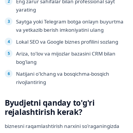
Eng zarur sahifalar bilan professional sayt
yarating
Saytga yoki Telegram botga onlayn buyurtma
va yetkazib berish imkoniyatini ulang
Lokal SEO va Google biznes profilini sozlang
Ariza, to'lov va mijozlar bazasini CRM bilan
bog'lang
Natijani o'lchang va bosqichma-bosqich
rivojlantiring
Byudjetni qanday to'g'ri
rejalashtirish kerak?
biznesni raqamlashtirish narxini so'raganingizda