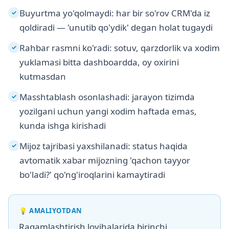
Buyurtma yo'qolmaydi: har bir so'rov CRM'da iz
✓
qoldiradi — 'unutib qo'ydik' degan holat tugaydi
Rahbar rasmni ko'radi: sotuv, qarzdorlik va xodim
✓
yuklamasi bitta dashboardda, oy oxirini
kutmasdan
Masshtablash osonlashadi: jarayon tizimda
✓
yozilgani uchun yangi xodim haftada emas,
kunda ishga kirishadi
Mijoz tajribasi yaxshilanadi: status haqida
✓
avtomatik xabar mijozning 'qachon tayyor
bo'ladi?' qo'ng'iroqlarini kamaytiradi
💡
AMALIYOTDAN
Raqamlashtirish loyihalarida birinchi