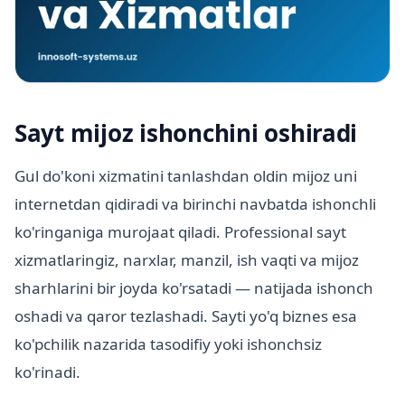
Sayt mijoz ishonchini oshiradi
Gul do'koni xizmatini tanlashdan oldin mijoz uni
internetdan qidiradi va birinchi navbatda ishonchli
ko'ringaniga murojaat qiladi. Professional sayt
xizmatlaringiz, narxlar, manzil, ish vaqti va mijoz
sharhlarini bir joyda ko'rsatadi — natijada ishonch
oshadi va qaror tezlashadi. Sayti yo'q biznes esa
ko'pchilik nazarida tasodifiy yoki ishonchsiz
ko'rinadi.