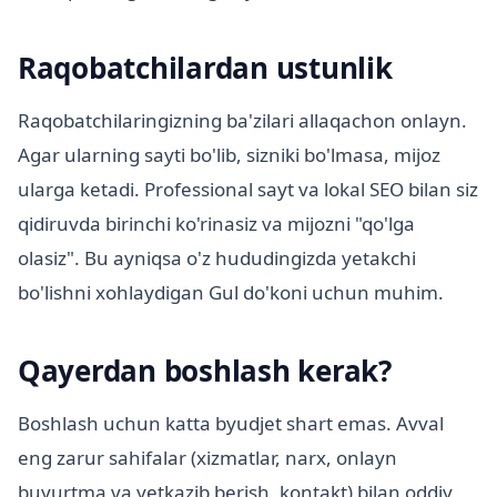
Raqobatchilardan ustunlik
Raqobatchilaringizning ba'zilari allaqachon onlayn.
Agar ularning sayti bo'lib, sizniki bo'lmasa, mijoz
ularga ketadi. Professional sayt va lokal SEO bilan siz
qidiruvda birinchi ko'rinasiz va mijozni "qo'lga
olasiz". Bu ayniqsa o'z hududingizda yetakchi
bo'lishni xohlaydigan Gul do'koni uchun muhim.
Qayerdan boshlash kerak?
Boshlash uchun katta byudjet shart emas. Avval
eng zarur sahifalar (xizmatlar, narx, onlayn
buyurtma va yetkazib berish, kontakt) bilan oddiy,