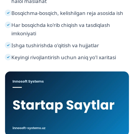
halol maslahat
Bosqichma-bosqich, kelishilgan reja asosida ish
✓
Har bosqichda ko'rib chiqish va tasdiqlash
✓
imkoniyati
Ishga tushirishda o'qitish va hujjatlar
✓
Keyingi rivojlantirish uchun aniq yo'l xaritasi
✓