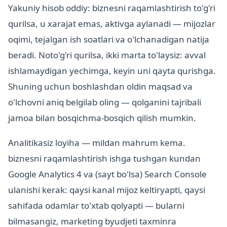
Yakuniy hisob oddiy: biznesni raqamlashtirish to'g'ri
qurilsa, u xarajat emas, aktivga aylanadi — mijozlar
oqimi, tejalgan ish soatlari va o'lchanadigan natija
beradi. Noto'g'ri qurilsa, ikki marta to'laysiz: avval
ishlamaydigan yechimga, keyin uni qayta qurishga.
Shuning uchun boshlashdan oldin maqsad va
o'lchovni aniq belgilab oling — qolganini tajribali
jamoa bilan bosqichma-bosqich qilish mumkin.
Analitikasiz loyiha — mildan mahrum kema.
biznesni raqamlashtirish ishga tushgan kundan
Google Analytics 4 va (sayt bo'lsa) Search Console
ulanishi kerak: qaysi kanal mijoz keltiryapti, qaysi
sahifada odamlar to'xtab qolyapti — bularni
bilmasangiz, marketing byudjeti taxminга