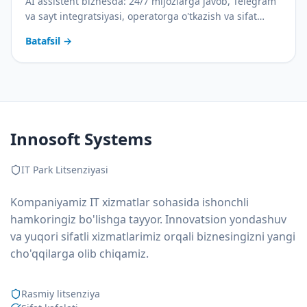
AI assistent biznesda: 24/7 mijozlarga javob, Telegram
va sayt integratsiyasi, operatorga o'tkazish va sifat
nazorati. Amaliy joriy etish rejasi bilan.
Batafsil
→
Innosoft Systems
IT Park Litsenziyasi
Kompaniyamiz IT xizmatlar sohasida ishonchli
hamkoringiz bo'lishga tayyor. Innovatsion yondashuv
va yuqori sifatli xizmatlarimiz orqali biznesingizni yangi
cho'qqilarga olib chiqamiz.
Rasmiy litsenziya