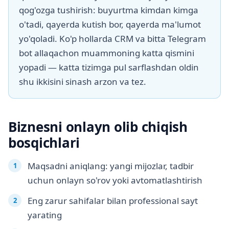
qog'ozga tushirish: buyurtma kimdan kimga
o'tadi, qayerda kutish bor, qayerda ma'lumot
yo'qoladi. Ko'p hollarda CRM va bitta Telegram
bot allaqachon muammoning katta qismini
yopadi — katta tizimga pul sarflashdan oldin
shu ikkisini sinash arzon va tez.
Biznesni onlayn olib chiqish
bosqichlari
Maqsadni aniqlang: yangi mijozlar, tadbir
uchun onlayn so'rov yoki avtomatlashtirish
Eng zarur sahifalar bilan professional sayt
yarating