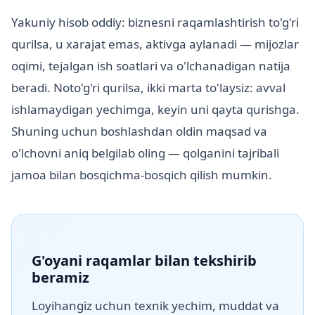
Yakuniy hisob oddiy: biznesni raqamlashtirish to'g'ri
qurilsa, u xarajat emas, aktivga aylanadi — mijozlar
oqimi, tejalgan ish soatlari va o'lchanadigan natija
beradi. Noto'g'ri qurilsa, ikki marta to'laysiz: avval
ishlamaydigan yechimga, keyin uni qayta qurishga.
Shuning uchun boshlashdan oldin maqsad va
o'lchovni aniq belgilab oling — qolganini tajribali
jamoa bilan bosqichma-bosqich qilish mumkin.
G'oyani raqamlar bilan tekshirib
beramiz
Loyihangiz uchun texnik yechim, muddat va