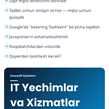
Sayt mijoz ishonchini oshiradi
✓
Tadbir uchun onlayn so'rov — mijoz uchun
✓
qulaylik
Google'da "ketering Toshkent" bo'yicha topilish
✓
Jarayonlarni avtomatlashtirish
✓
Raqobatchilardan ustunlik
✓
Qayerdan boshlash kerak?
✓