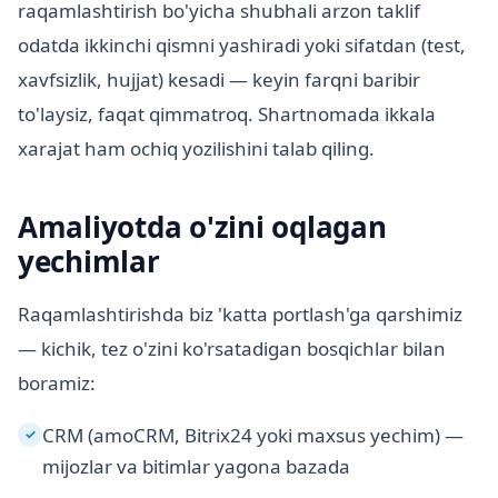
raqamlashtirish bo'yicha shubhali arzon taklif
odatda ikkinchi qismni yashiradi yoki sifatdan (test,
xavfsizlik, hujjat) kesadi — keyin farqni baribir
to'laysiz, faqat qimmatroq. Shartnomada ikkala
xarajat ham ochiq yozilishini talab qiling.
Amaliyotda o'zini oqlagan
yechimlar
Raqamlashtirishda biz 'katta portlash'ga qarshimiz
— kichik, tez o'zini ko'rsatadigan bosqichlar bilan
boramiz:
CRM (amoCRM, Bitrix24 yoki maxsus yechim) —
✓
mijozlar va bitimlar yagona bazada