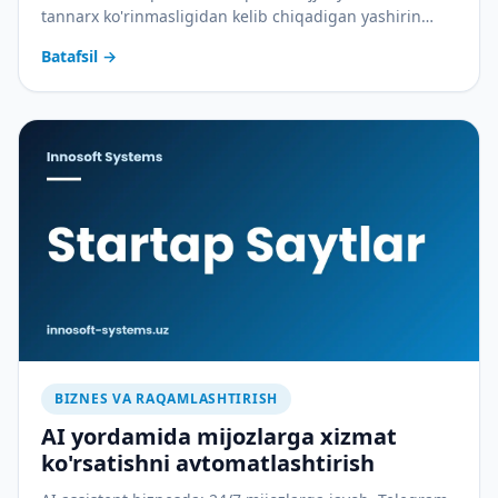
tannarx ko'rinmasligidan kelib chiqadigan yashirin
xarajatlarni qanday yopadi — amaliy tahlil.
Batafsil
→
BIZNES VA RAQAMLASHTIRISH
AI yordamida mijozlarga xizmat
ko'rsatishni avtomatlashtirish