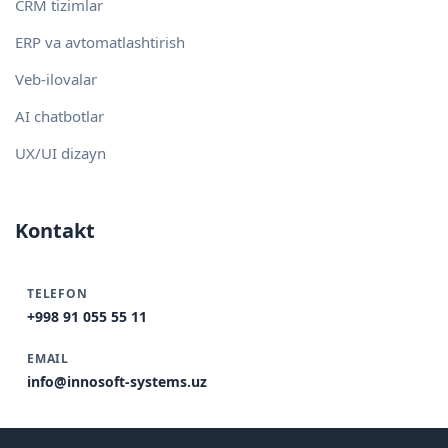
CRM tizimlar
ERP va avtomatlashtirish
Veb-ilovalar
AI chatbotlar
UX/UI dizayn
Kontakt
TELEFON
+998 91 055 55 11
EMAIL
info@innosoft-systems.uz