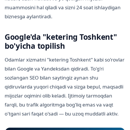
muammosini hal qiladi va sizni 24 soat ishlaydigan
biznesga aylantiradi.
Google'da "ketering Toshkent"
bo'yicha topilish
Odamlar xizmatni "ketering Toshkent" kabi so'rovlar
bilan Google va Yandeksdan qidiradi. To'g'ri
sozlangan SEO bilan saytingiz aynan shu
qidiruvlarda yuqori chiqadi va sizga bepul, maqsadli
mijozlar oqimini olib keladi. Ijtimoiy tarmoqdan
farqli, bu trafik algoritmga bog'liq emas va vaqt
o'tgani sari faqat o'sadi — bu uzoq muddatli aktiv.