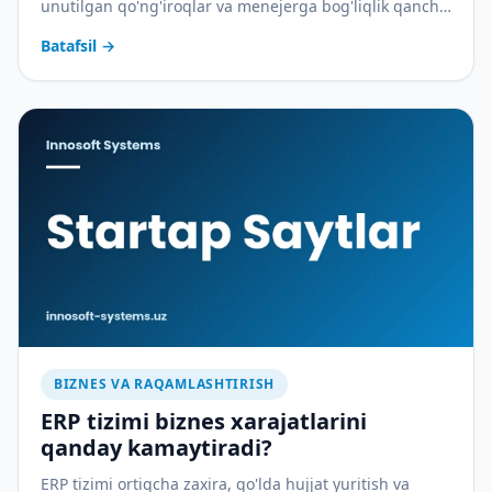
unutilgan qo'ng'iroqlar va menejerga bog'liqlik qancha
pulga tushadi — va CRM buni qanday to'xtatadi.
Batafsil
→
BIZNES VA RAQAMLASHTIRISH
ERP tizimi biznes xarajatlarini
qanday kamaytiradi?
ERP tizimi ortiqcha zaxira, qo'lda hujjat yuritish va