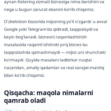
aynan Ketering xizmati biznesiga nima berishini va
nega u bugun zarurat ekanini ko'rib chiqamiz.
O'zbekiston bozorida mijozning yo'li o'zgardi: u avval
Google yoki Telegram'da qidiradi, taqqoslaydi va
keyin bog'lanadi. biznesni raqamlashtirish
masalasida raqamli ishtiroki yo'q biznes bu
taqqoslashda qatnashmaydi — mijoz uni shunchaki
ko'rmaydi. Quyida masalani tadbirkor nuqtai
nazaridan, amaliy qadamlar va real xarajat-mantiq
bilan ko'rib chiqamiz.
Qisqacha: maqola nimalarni
qamrab oladi