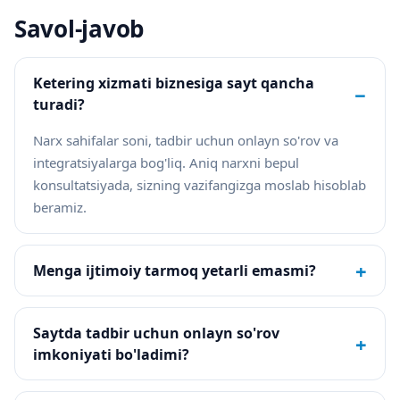
Savol-javob
Ketering xizmati biznesiga sayt qancha
−
turadi?
Narx sahifalar soni, tadbir uchun onlayn so'rov va
integratsiyalarga bog'liq. Aniq narxni bepul
konsultatsiyada, sizning vazifangizga moslab hisoblab
beramiz.
+
Menga ijtimoiy tarmoq yetarli emasmi?
Saytda tadbir uchun onlayn so'rov
+
imkoniyati bo'ladimi?