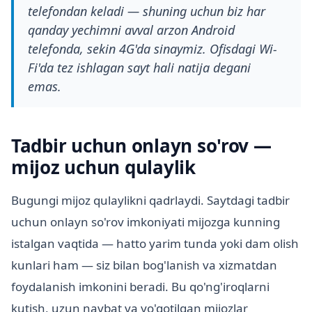
telefondan keladi — shuning uchun biz har
qanday yechimni avval arzon Android
telefonda, sekin 4G'da sinaymiz. Ofisdagi Wi-
Fi'da tez ishlagan sayt hali natija degani
emas.
Tadbir uchun onlayn so'rov —
mijoz uchun qulaylik
Bugungi mijoz qulaylikni qadrlaydi. Saytdagi tadbir
uchun onlayn so'rov imkoniyati mijozga kunning
istalgan vaqtida — hatto yarim tunda yoki dam olish
kunlari ham — siz bilan bog'lanish va xizmatdan
foydalanish imkonini beradi. Bu qo'ng'iroqlarni
kutish, uzun navbat va yo'qotilgan mijozlar