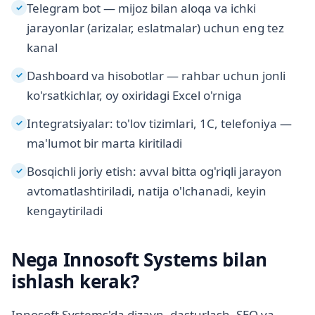
Telegram bot — mijoz bilan aloqa va ichki
✓
jarayonlar (arizalar, eslatmalar) uchun eng tez
kanal
Dashboard va hisobotlar — rahbar uchun jonli
✓
ko'rsatkichlar, oy oxiridagi Excel o'rniga
Integratsiyalar: to'lov tizimlari, 1C, telefoniya —
✓
ma'lumot bir marta kiritiladi
Bosqichli joriy etish: avval bitta og'riqli jarayon
✓
avtomatlashtiriladi, natija o'lchanadi, keyin
kengaytiriladi
Nega Innosoft Systems bilan
ishlash kerak?
Innosoft Systems'da dizayn, dasturlash, SEO va