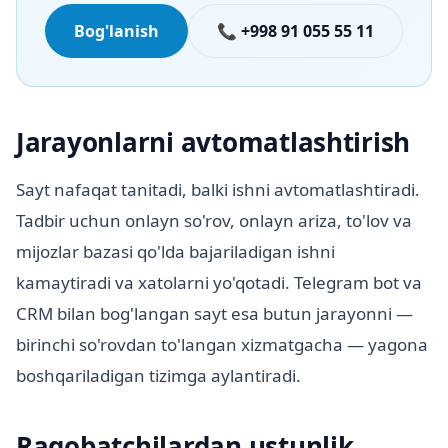
Bog'lanish
📞 +998 91 055 55 11
Jarayonlarni avtomatlashtirish
Sayt nafaqat tanitadi, balki ishni avtomatlashtiradi.
Tadbir uchun onlayn so'rov, onlayn ariza, to'lov va
mijozlar bazasi qo'lda bajariladigan ishni
kamaytiradi va xatolarni yo'qotadi. Telegram bot va
CRM bilan bog'langan sayt esa butun jarayonni —
birinchi so'rovdan to'langan xizmatgacha — yagona
boshqariladigan tizimga aylantiradi.
Raqobatchilardan ustunlik