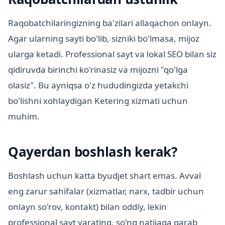
Raqobatchilaringizning ba'zilari allaqachon onlayn.
Agar ularning sayti bo'lib, sizniki bo'lmasa, mijoz
ularga ketadi. Professional sayt va lokal SEO bilan siz
qidiruvda birinchi ko'rinasiz va mijozni "qo'lga
olasiz". Bu ayniqsa o'z hududingizda yetakchi
bo'lishni xohlaydigan Ketering xizmati uchun
muhim.
Qayerdan boshlash kerak?
Boshlash uchun katta byudjet shart emas. Avval
eng zarur sahifalar (xizmatlar, narx, tadbir uchun
onlayn so'rov, kontakt) bilan oddiy, lekin
professional sayt yarating, so'ng natijaga qarab