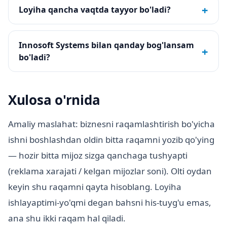
+
Loyiha qancha vaqtda tayyor bo'ladi?
Innosoft Systems bilan qanday bog'lansam
+
bo'ladi?
Xulosa o'rnida
Amaliy maslahat: biznesni raqamlashtirish bo'yicha
ishni boshlashdan oldin bitta raqamni yozib qo'ying
— hozir bitta mijoz sizga qanchaga tushyapti
(reklama xarajati / kelgan mijozlar soni). Olti oydan
keyin shu raqamni qayta hisoblang. Loyiha
ishlayaptimi-yo'qmi degan bahsni his-tuyg'u emas,
ana shu ikki raqam hal qiladi.