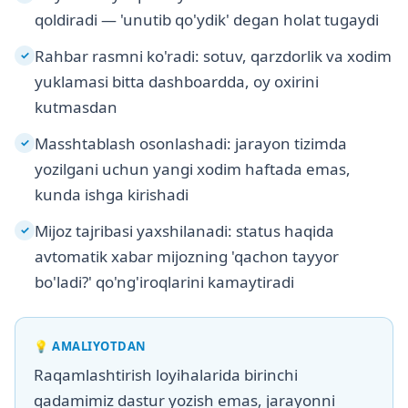
qoldiradi — 'unutib qo'ydik' degan holat tugaydi
Rahbar rasmni ko'radi: sotuv, qarzdorlik va xodim
✓
yuklamasi bitta dashboardda, oy oxirini
kutmasdan
Masshtablash osonlashadi: jarayon tizimda
✓
yozilgani uchun yangi xodim haftada emas,
kunda ishga kirishadi
Mijoz tajribasi yaxshilanadi: status haqida
✓
avtomatik xabar mijozning 'qachon tayyor
bo'ladi?' qo'ng'iroqlarini kamaytiradi
💡
AMALIYOTDAN
Raqamlashtirish loyihalarida birinchi
qadamimiz dastur yozish emas, jarayonni