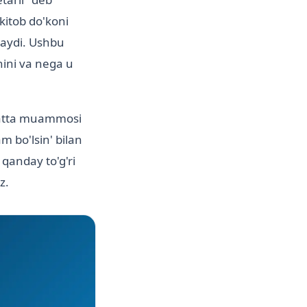
kitob do'koni
maydi. Ushbu
hini va nega u
 katta muammosi
m bo'lsin' bilan
qanday to'g'ri
z.