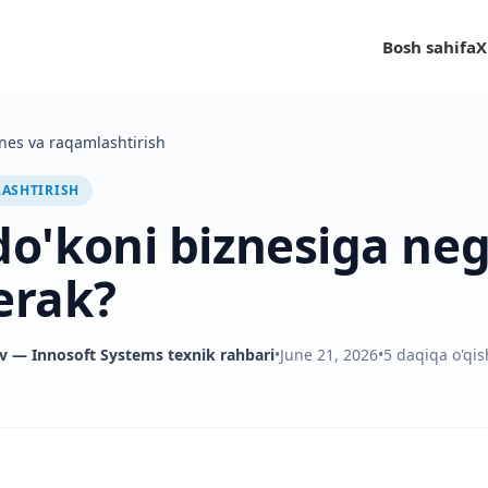
Bosh sahifa
X
nes va raqamlashtirish
LASHTIRISH
do'koni biznesiga neg
erak?
v
— Innosoft Systems texnik rahbari
•
June 21, 2026
•
5
daqiqa o'qis