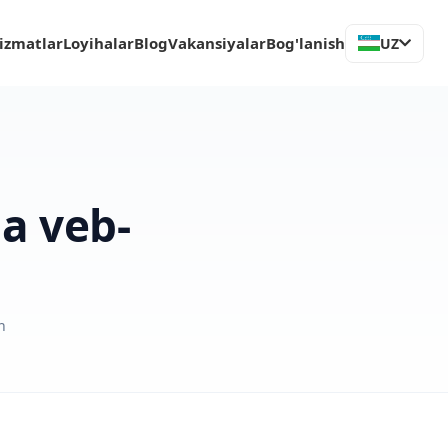
izmatlar
Loyihalar
Blog
Vakansiyalar
Bog'lanish
UZ
a veb-
h