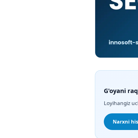
G'oyani ra
Loyihangiz uc
Narxni hi