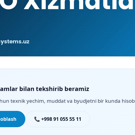
qamlar bilan tekshirib beramiz
hun texnik yechim, muddat va byudjetni bir kunda hisob
soblash
📞 +998 91 055 55 11