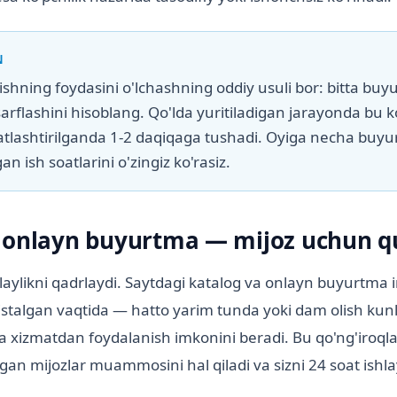
N
ishning foydasini o'lchashning oddiy usuli bor: bitta b
arflashini hisoblang. Qo'lda yuritiladigan jarayonda bu 
tlashtirilganda 1-2 daqiqaga tushadi. Oyiga necha buyur
gan ish soatlarini o'zingiz ko'rasiz.
 onlayn buyurtma — mijoz uchun qu
aylikni qadrlaydi. Saytdagi katalog va onlayn buyurtma 
stalgan vaqtida — hatto yarim tunda yoki dam olish kun
va xizmatdan foydalanish imkonini beradi. Bu qo'ng'iroqla
lgan mijozlar muammosini hal qiladi va sizni 24 soat ish