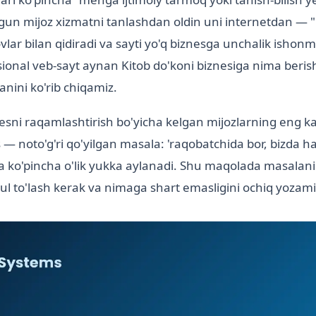
ugun mijoz xizmatni tanlashdan oldin uni internetdan — "
ovlar bilan qidiradi va sayti yo'q biznesga unchalik ishon
onal veb-sayt aynan Kitob do'koni biznesiga nima beris
nini ko'rib chiqamiz.
nesni raqamlashtirish bo'yicha kelgan mijozlarning eng
— noto'g'ri qo'yilgan masala: 'raqobatchida bor, bizda ha
 ko'pincha o'lik yukka aylanadi. Shu maqolada masalani 
ul to'lash kerak va nimaga shart emasligini ochiq yozami