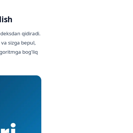
lish
ndeksdan qidiradi.
 va sizga bepul,
lgoritmga bog'liq