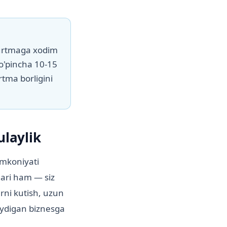
uyurtmaga xodim
ko'pincha 10-15
tma borligini
laylik
imkoniyati
lari ham — siz
rni kutish, uzun
laydigan biznesga