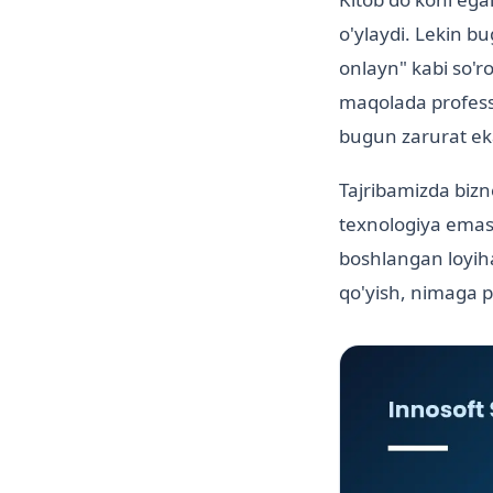
o'ylaydi. Lekin b
onlayn" kabi so'r
maqolada professi
bugun zarurat eka
Tajribamizda biz
texnologiya emas 
boshlangan loyiha
qo'yish, nimaga p