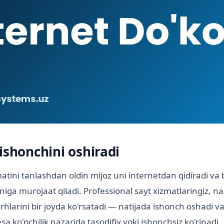
ishonchini oshiradi
matini tanlashdan oldin mijoz uni internetdan qidiradi va
niga murojaat qiladi. Professional sayt xizmatlaringiz, nar
rhlarini bir joyda ko'rsatadi — natijada ishonch oshadi va
esa ko'pchilik nazarida tasodifiy yoki ishonchsiz ko'rinadi.