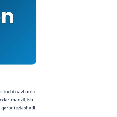
 birinchi navbatda
xlar, manzil, ish
 qaror tezlashadi.