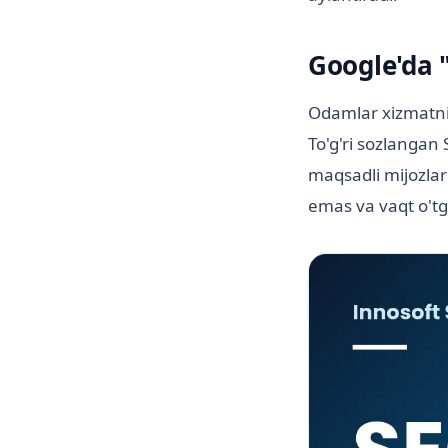
Google'da "
Odamlar xizmatni 
To'g'ri sozlangan
maqsadli mijozlar 
emas va vaqt o'tg