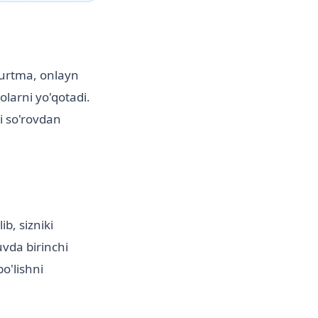
yurtma, onlayn
olarni yo'qotadi.
i so'rovdan
b, sizniki
uvda birinchi
o'lishni