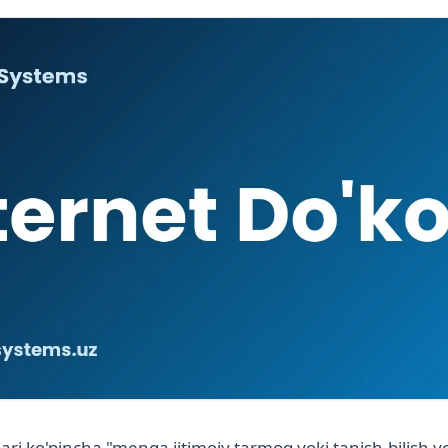
ari ko'pincha "menga ijtimoiy tarmoq yoki tanish-bilish ye