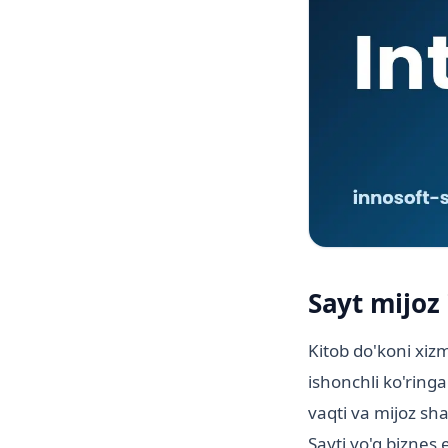
Sayt mijoz 
Kitob do'koni xiz
ishonchli ko'ringa
vaqti va mijoz sha
Sayti yo'q biznes 