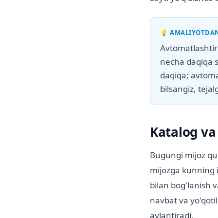
💡
AMALIYOTDA
Avtomatlashtir
necha daqiqa s
daqiqa; avtoma
bilsangiz, tejal
Katalog va
Bugungi mijoz qul
mijozga kunning i
bilan bog'lanish 
navbat va yo'qoti
aylantiradi.