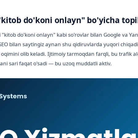
kitob do'koni onlayn" bo'yicha topi
"kitob do'koni onlayn" kabi so'rovlar bilan Google va Ya
 SEO bilan saytingiz aynan shu qidiruvlarda yuqori chiqadi
oqimini olib keladi. Ijtimoiy tarmoqdan farqli, bu trafik a
ani sari faqat o'sadi — bu uzoq muddatli aktiv.