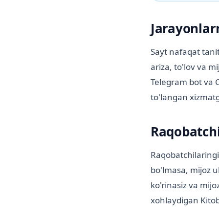
Jarayonlar
Sayt nafaqat tani
ariza, to'lov va m
Telegram bot va C
to'langan xizmat
Raqobatchi
Raqobatchilaringiz
bo'lmasa, mijoz ul
ko'rinasiz va mijo
xohlaydigan Kito