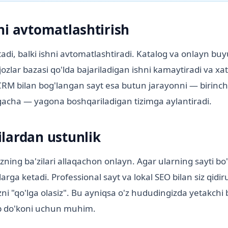
ni avtomatlashtirish
tadi, balki ishni avtomatlashtiradi. Katalog va onlayn bu
ijozlar bazasi qo'lda bajariladigan ishni kamaytiradi va xat
RM bilan bog'langan sayt esa butun jarayonni — birinch
gacha — yagona boshqariladigan tizimga aylantiradi.
lardan ustunlik
ning ba'zilari allaqachon onlayn. Agar ularning sayti bo'li
arga ketadi. Professional sayt va lokal SEO bilan siz qidir
zni "qo'lga olasiz". Bu ayniqsa o'z hududingizda yetakchi b
b do'koni uchun muhim.