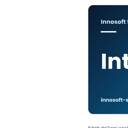
Kitob do'koni egal