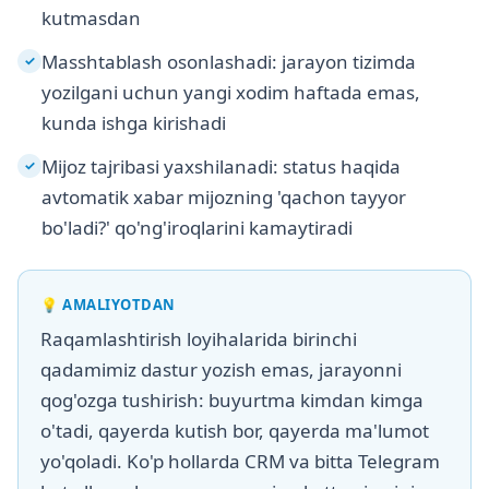
kutmasdan
Masshtablash osonlashadi: jarayon tizimda
✓
yozilgani uchun yangi xodim haftada emas,
kunda ishga kirishadi
Mijoz tajribasi yaxshilanadi: status haqida
✓
avtomatik xabar mijozning 'qachon tayyor
bo'ladi?' qo'ng'iroqlarini kamaytiradi
💡
AMALIYOTDAN
Raqamlashtirish loyihalarida birinchi
qadamimiz dastur yozish emas, jarayonni
qog'ozga tushirish: buyurtma kimdan kimga
o'tadi, qayerda kutish bor, qayerda ma'lumot
yo'qoladi. Ko'p hollarda CRM va bitta Telegram