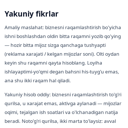
Yakuniy fikrlar
Amaliy maslahat: biznesni raqamlashtirish bo'yicha
ishni boshlashdan oldin bitta raqamni yozib qo'ying
— hozir bitta mijoz sizga qanchaga tushyapti
(reklama xarajati / kelgan mijozlar soni). Olti oydan
keyin shu raqamni qayta hisoblang. Loyiha
ishlayaptimi-yo'qmi degan bahsni his-tuyg'u emas,
ana shu ikki raqam hal qiladi.
Yakuniy hisob oddiy: biznesni raqamlashtirish to'g'ri
qurilsa, u xarajat emas, aktivga aylanadi — mijozlar
oqimi, tejalgan ish soatlari va o'lchanadigan natija
beradi. Noto'g'ri qurilsa, ikki marta to'laysiz: avval