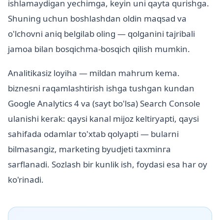
ishlamaydigan yechimga, keyin uni qayta qurishga.
Shuning uchun boshlashdan oldin maqsad va
o'lchovni aniq belgilab oling — qolganini tajribali
jamoa bilan bosqichma-bosqich qilish mumkin.
Analitikasiz loyiha — mildan mahrum kema.
biznesni raqamlashtirish ishga tushgan kundan
Google Analytics 4 va (sayt bo'lsa) Search Console
ulanishi kerak: qaysi kanal mijoz keltiryapti, qaysi
sahifada odamlar to'xtab qolyapti — bularni
bilmasangiz, marketing byudjeti taxminга
sarflanadi. Sozlash bir kunlik ish, foydasi esa har oy
ko'rinadi.