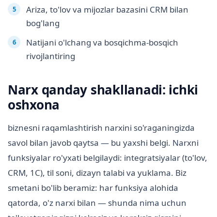
Ariza, to'lov va mijozlar bazasini CRM bilan
bog'lang
Natijani o'lchang va bosqichma-bosqich
rivojlantiring
Narx qanday shakllanadi: ichki
oshxona
biznesni raqamlashtirish narxini so'raganingizda
savol bilan javob qaytsa — bu yaxshi belgi. Narxni
funksiyalar ro'yxati belgilaydi: integratsiyalar (to'lov,
CRM, 1C), til soni, dizayn talabi va yuklama. Biz
smetani bo'lib beramiz: har funksiya alohida
qatorda, o'z narxi bilan — shunda nima uchun