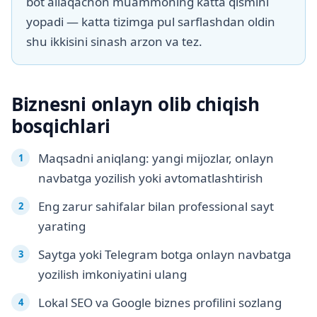
bot allaqachon muammoning katta qismini
yopadi — katta tizimga pul sarflashdan oldin
shu ikkisini sinash arzon va tez.
Biznesni onlayn olib chiqish
bosqichlari
Maqsadni aniqlang: yangi mijozlar, onlayn
navbatga yozilish yoki avtomatlashtirish
Eng zarur sahifalar bilan professional sayt
yarating
Saytga yoki Telegram botga onlayn navbatga
yozilish imkoniyatini ulang
Lokal SEO va Google biznes profilini sozlang