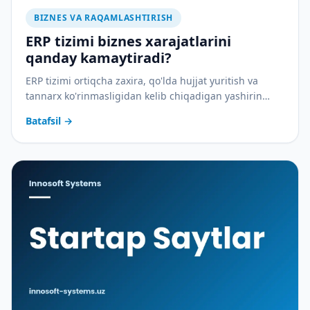
BIZNES VA RAQAMLASHTIRISH
ERP tizimi biznes xarajatlarini
qanday kamaytiradi?
ERP tizimi ortiqcha zaxira, qo'lda hujjat yuritish va
tannarx ko'rinmasligidan kelib chiqadigan yashirin
xarajatlarni qanday yopadi — amaliy tahlil.
Batafsil
→