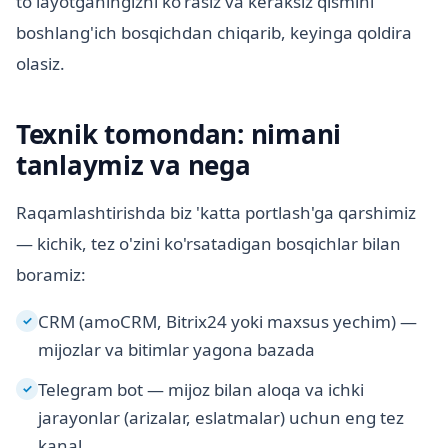
to'layotganingizni ko'rasiz va keraksiz qismini
boshlang'ich bosqichdan chiqarib, keyinga qoldira
olasiz.
Texnik tomondan: nimani
tanlaymiz va nega
Raqamlashtirishda biz 'katta portlash'ga qarshimiz
— kichik, tez o'zini ko'rsatadigan bosqichlar bilan
boramiz:
CRM (amoCRM, Bitrix24 yoki maxsus yechim) —
✓
mijozlar va bitimlar yagona bazada
Telegram bot — mijoz bilan aloqa va ichki
✓
jarayonlar (arizalar, eslatmalar) uchun eng tez
kanal