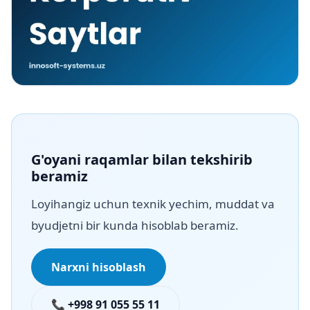
G'oyani raqamlar bilan tekshirib
beramiz
Loyihangiz uchun texnik yechim, muddat va
byudjetni bir kunda hisoblab beramiz.
Narxni hisoblash
📞 +998 91 055 55 11