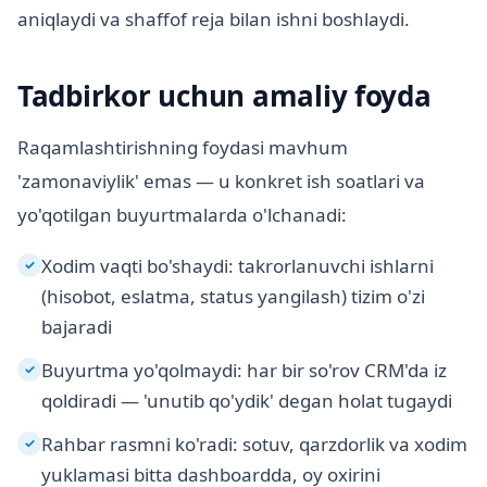
aniqlaydi va shaffof reja bilan ishni boshlaydi.
Tadbirkor uchun amaliy foyda
Raqamlashtirishning foydasi mavhum
'zamonaviylik' emas — u konkret ish soatlari va
yo'qotilgan buyurtmalarda o'lchanadi:
Xodim vaqti bo'shaydi: takrorlanuvchi ishlarni
✓
(hisobot, eslatma, status yangilash) tizim o'zi
bajaradi
Buyurtma yo'qolmaydi: har bir so'rov CRM'da iz
✓
qoldiradi — 'unutib qo'ydik' degan holat tugaydi
Rahbar rasmni ko'radi: sotuv, qarzdorlik va xodim
✓
yuklamasi bitta dashboardda, oy oxirini