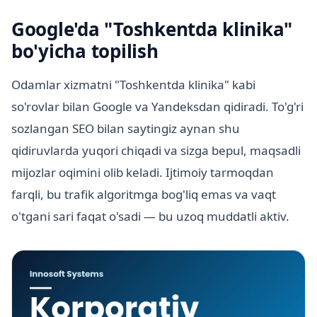
Google'da "Toshkentda klinika"
bo'yicha topilish
Odamlar xizmatni "Toshkentda klinika" kabi
so'rovlar bilan Google va Yandeksdan qidiradi. To'g'ri
sozlangan SEO bilan saytingiz aynan shu
qidiruvlarda yuqori chiqadi va sizga bepul, maqsadli
mijozlar oqimini olib keladi. Ijtimoiy tarmoqdan
farqli, bu trafik algoritmga bog'liq emas va vaqt
o'tgani sari faqat o'sadi — bu uzoq muddatli aktiv.