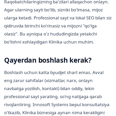
Raqobatchilaringizning ba'zilari allaqachon onlayn.
Agar ularning sayti bo'lib, sizniki bo'lmasa, mijoz
ularga ketadi. Professional sayt va lokal SEO bilan siz
qidiruvda birinchi ko'rinasiz va mijozni "qo'lga
olasiz". Bu ayniqsa o'z hududingizda yetakchi
bo'lishni xohlaydigan Klinika uchun muhim.
Qayerdan boshlash kerak?
Boshlash uchun katta byudjet shart emas. Avval
eng zarur sahifalar (xizmatlar, narx, onlayn
navbatga yozilish, kontakt) bilan oddiy, lekin
professional sayt yarating, so'ng natijaga qarab
rivojlantiring. Innosoft Systems bepul konsultatsiya
o'tkazib, Klinika biznesiga aynan nima kerakligini