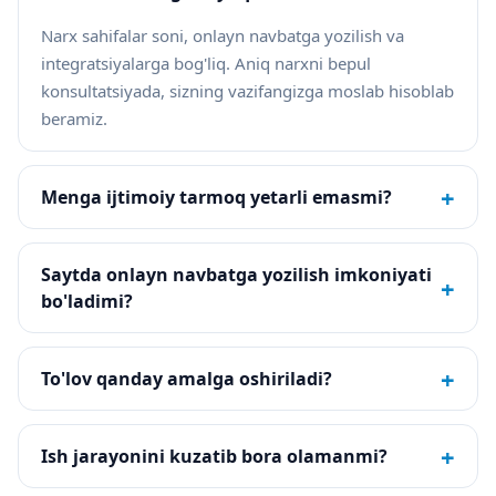
Narx sahifalar soni, onlayn navbatga yozilish va
integratsiyalarga bog'liq. Aniq narxni bepul
konsultatsiyada, sizning vazifangizga moslab hisoblab
beramiz.
+
Menga ijtimoiy tarmoq yetarli emasmi?
Saytda onlayn navbatga yozilish imkoniyati
+
bo'ladimi?
+
To'lov qanday amalga oshiriladi?
+
Ish jarayonini kuzatib bora olamanmi?