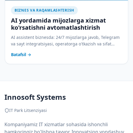
BIZNES VA RAQAMLASHTIRISH
AI yordamida mijozlarga xizmat
ko'rsatishni avtomatlashtirish
AI assistent biznesda: 24/7 mijozlarga javob, Telegram
va sayt integratsiyasi, operatorga o'tkazish va sifat
nazorati. Amaliy joriy etish rejasi bilan.
Batafsil
→
Innosoft Systems
IT Park Litsenziyasi
Kompaniyamiz IT xizmatlar sohasida ishonchli
hamkoringiz bo'lishga tayyor. Innovatsion yondashuv