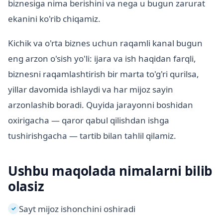
biznesiga nima berishini va nega u bugun zarurat
ekanini ko'rib chiqamiz.
Kichik va o'rta biznes uchun raqamli kanal bugun
eng arzon o'sish yo'li: ijara va ish haqidan farqli,
biznesni raqamlashtirish bir marta to'g'ri qurilsa,
yillar davomida ishlaydi va har mijoz sayin
arzonlashib boradi. Quyida jarayonni boshidan
oxirigacha — qaror qabul qilishdan ishga
tushirishgacha — tartib bilan tahlil qilamiz.
Ushbu maqolada nimalarni bilib
olasiz
Sayt mijoz ishonchini oshiradi
✓