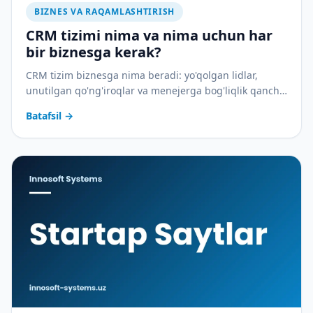
BIZNES VA RAQAMLASHTIRISH
CRM tizimi nima va nima uchun har
bir biznesga kerak?
CRM tizim biznesga nima beradi: yo'qolgan lidlar,
unutilgan qo'ng'iroqlar va menejerga bog'liqlik qancha
pulga tushadi — va CRM buni qanday to'xtatadi.
Batafsil
→