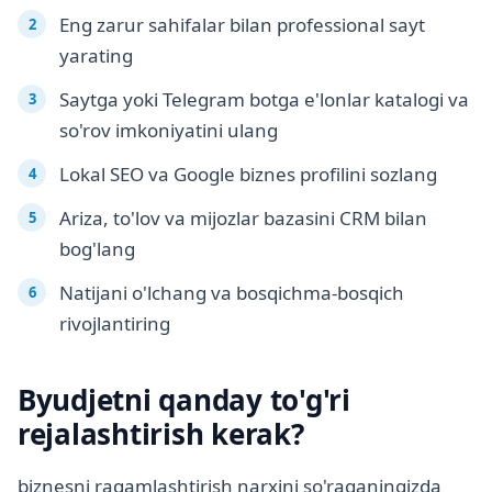
Eng zarur sahifalar bilan professional sayt
yarating
Saytga yoki Telegram botga e'lonlar katalogi va
so'rov imkoniyatini ulang
Lokal SEO va Google biznes profilini sozlang
Ariza, to'lov va mijozlar bazasini CRM bilan
bog'lang
Natijani o'lchang va bosqichma-bosqich
rivojlantiring
Byudjetni qanday to'g'ri
rejalashtirish kerak?
biznesni raqamlashtirish narxini so'raganingizda