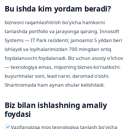
Bu ishda kim yordam beradi?
biznesni raqamlashtirish bo'yicha hamkorni
tanlashda portfolio va jarayonga qarang. Innosoft
Systems — IT Park rezidenti; jamoamiz 5 yildan beri
ishlaydi va loyihalarimizdan 700 mingdan ortiq
foydalanuvchi foydalanadi. Biz uchun asosiy o'lchov
— texnologiya emas, mijozning biznes-ko'rsatkichi:
buyurtmalar soni, lead narxi, daromad o'sishi.
Shartnomada ham aynan shular kelishiladi.
Biz bilan ishlashning amaliy
foydasi
Vazifangizga mos texnologiya tanlash bo'yicha
✓