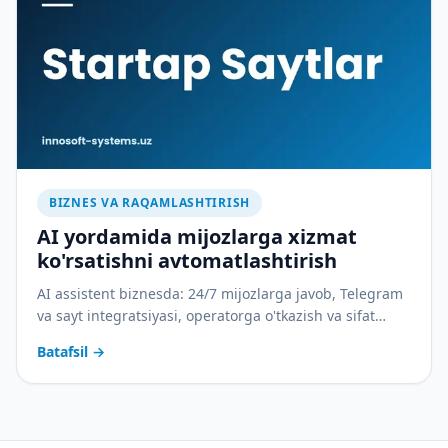
BIZNES VA RAQAMLASHTIRISH
AI yordamida mijozlarga xizmat
ko'rsatishni avtomatlashtirish
AI assistent biznesda: 24/7 mijozlarga javob, Telegram
va sayt integratsiyasi, operatorga o'tkazish va sifat
nazorati. Amaliy joriy etish rejasi bilan.
Batafsil
→