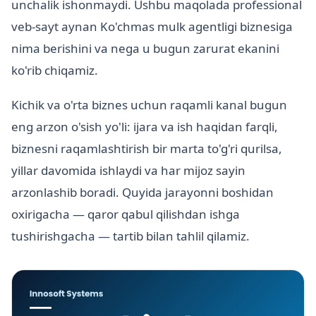
unchalik ishonmaydi. Ushbu maqolada professional
veb-sayt aynan Ko'chmas mulk agentligi biznesiga
nima berishini va nega u bugun zarurat ekanini
ko'rib chiqamiz.
Kichik va o'rta biznes uchun raqamli kanal bugun
eng arzon o'sish yo'li: ijara va ish haqidan farqli,
biznesni raqamlashtirish bir marta to'g'ri qurilsa,
yillar davomida ishlaydi va har mijoz sayin
arzonlashib boradi. Quyida jarayonni boshidan
oxirigacha — qaror qabul qilishdan ishga
tushirishgacha — tartib bilan tahlil qilamiz.