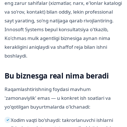
eng zarur sahifalar (xizmatlar, narx, e'lonlar katalogi
va so'rov, kontakt) bilan oddiy, lekin professional
sayt yarating, so'ng natijaga qarab rivojlantiring.
Innosoft Systems bepul konsultatsiya o'tkazib,
Ko'chmas mulk agentligi biznesiga aynan nima
kerakligini aniqlaydi va shaffof reja bilan ishni
boshlaydi.
Bu biznesga real nima beradi
Raqamlashtirishning foydasi mavhum
'zamonaviylik' emas — u konkret ish soatlari va
yo'qotilgan buyurtmalarda o'lchanadi:
Xodim vaqti bo'shaydi: takrorlanuvchi ishlarni
✓