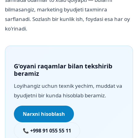
bilmasangiz, marketing byudjeti taxminга
sarflanadi. Sozlash bir kunlik ish, foydasi esa har oy
ko'rinadi.
G'oyani raqamlar bilan tekshirib
beramiz
Loyihangiz uchun texnik yechim, muddat va
byudjetni bir kunda hisoblab beramiz.
Narxni hisoblash
📞 +998 91 055 55 11