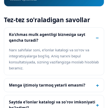
Tez-tez so'raladigan savollar
Ko'chmas mulk agentligi biznesiga sayt
−
qancha turadi?
Narx sahifalar soni, e'lonlar katalogi va so'rov va
integratsiyalarga bog'liq. Aniq narxni bepul
konsultatsiyada, sizning vazifangizga moslab hisoblab
beramiz.
+
Menga ijtimoiy tarmoq yetarli emasmi?
Saytda e'lonlar katalogi va so'rov imkoniyati
+
bo'ladimi?