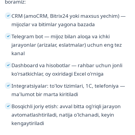
boramiz:
CRM (amoCRM, Bitrix24 yoki maxsus yechim) —
✓
mijozlar va bitimlar yagona bazada
Telegram bot — mijoz bilan aloqa va ichki
✓
jarayonlar (arizalar, eslatmalar) uchun eng tez
kanal
Dashboard va hisobotlar — rahbar uchun jonli
✓
ko'rsatkichlar, oy oxiridagi Excel o'rniga
Integratsiyalar: to'lov tizimlari, 1C, telefoniya —
✓
ma'lumot bir marta kiritiladi
Bosqichli joriy etish: avval bitta og'riqli jarayon
✓
avtomatlashtiriladi, natija o'lchanadi, keyin
kengaytiriladi