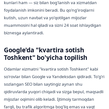
kunlari ham — siz bilan bog'lanish va xizmatdan
foydalanish imkonini beradi. Bu qo'ng'iroqlarni
kutish, uzun navbat va yo'qotilgan mijozlar
muammosini hal qiladi va sizni 24 soat ishlaydigan
biznesga aylantiradi.
Google'da "kvartira sotish
Toshkent" bo'yicha topilish
Odamlar xizmatni "kvartira sotish Toshkent" kabi
so'rovlar bilan Google va Yandeksdan qidiradi. To'g'ri
sozlangan SEO bilan saytingiz aynan shu
qidiruvlarda yuqori chiqadi va sizga bepul, maqsadli
mijozlar oqimini olib keladi. Ijtimoiy tarmoqdan
farqli, bu trafik algoritmga bog'liq emas va vaqt