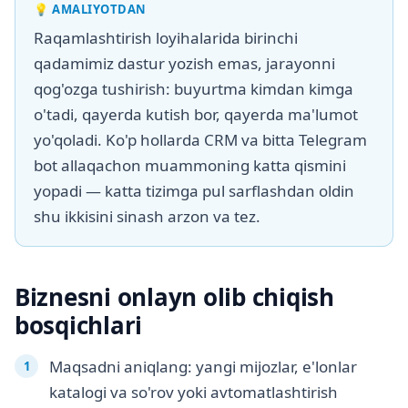
💡
AMALIYOTDAN
Raqamlashtirish loyihalarida birinchi
qadamimiz dastur yozish emas, jarayonni
qog'ozga tushirish: buyurtma kimdan kimga
o'tadi, qayerda kutish bor, qayerda ma'lumot
yo'qoladi. Ko'p hollarda CRM va bitta Telegram
bot allaqachon muammoning katta qismini
yopadi — katta tizimga pul sarflashdan oldin
shu ikkisini sinash arzon va tez.
Biznesni onlayn olib chiqish
bosqichlari
Maqsadni aniqlang: yangi mijozlar, e'lonlar
katalogi va so'rov yoki avtomatlashtirish