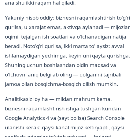
ana shu ikki raqam hal qiladi.
Yakuniy hisob oddiy: biznesni raqamlashtirish to'g'ri
qurilsa, u xarajat emas, aktivga aylanadi — mijozlar
oqimi, tejalgan ish soatlari va o'lchanadigan natija
beradi. Noto'g'ri qurilsa, ikki marta to'laysiz: avval
ishlamaydigan yechimga, keyin uni qayta qurishga.
Shuning uchun boshlashdan oldin maqsad va
o'lchovni aniq belgilab oling — qolganini tajribali
jamoa bilan bosqichma-bosqich qilish mumkin.
Analitikasiz loyiha — mildan mahrum kema.
biznesni raqamlashtirish ishga tushgan kundan
Google Analytics 4 va (sayt bo'lsa) Search Console
ulanishi kerak: qaysi kanal mijoz keltiryapti, qaysi
sahifada odamlar to'xtab qolyapti — bularni