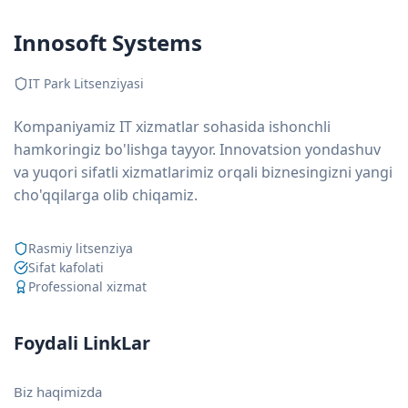
Innosoft Systems
IT Park Litsenziyasi
Kompaniyamiz IT xizmatlar sohasida ishonchli
hamkoringiz bo'lishga tayyor. Innovatsion yondashuv
va yuqori sifatli xizmatlarimiz orqali biznesingizni yangi
cho'qqilarga olib chiqamiz.
Rasmiy litsenziya
Sifat kafolati
Professional xizmat
Foydali LinkLar
Biz haqimizda