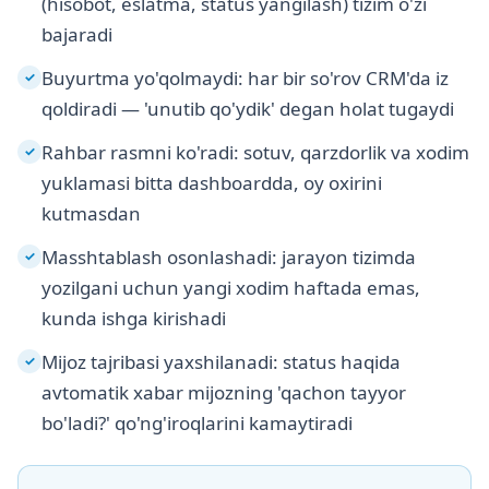
(hisobot, eslatma, status yangilash) tizim o'zi
bajaradi
Buyurtma yo'qolmaydi: har bir so'rov CRM'da iz
✓
qoldiradi — 'unutib qo'ydik' degan holat tugaydi
Rahbar rasmni ko'radi: sotuv, qarzdorlik va xodim
✓
yuklamasi bitta dashboardda, oy oxirini
kutmasdan
Masshtablash osonlashadi: jarayon tizimda
✓
yozilgani uchun yangi xodim haftada emas,
kunda ishga kirishadi
Mijoz tajribasi yaxshilanadi: status haqida
✓
avtomatik xabar mijozning 'qachon tayyor
bo'ladi?' qo'ng'iroqlarini kamaytiradi