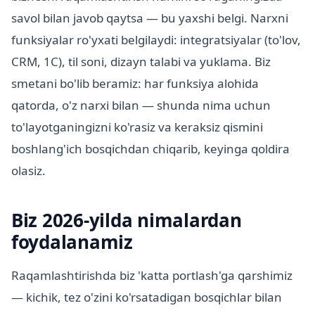
savol bilan javob qaytsa — bu yaxshi belgi. Narxni
funksiyalar ro'yxati belgilaydi: integratsiyalar (to'lov,
CRM, 1C), til soni, dizayn talabi va yuklama. Biz
smetani bo'lib beramiz: har funksiya alohida
qatorda, o'z narxi bilan — shunda nima uchun
to'layotganingizni ko'rasiz va keraksiz qismini
boshlang'ich bosqichdan chiqarib, keyinga qoldira
olasiz.
Biz 2026-yilda nimalardan
foydalanamiz
Raqamlashtirishda biz 'katta portlash'ga qarshimiz
— kichik, tez o'zini ko'rsatadigan bosqichlar bilan