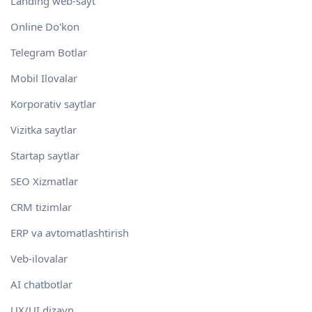
Landing web-sayt
Online Do'kon
Telegram Botlar
Mobil Ilovalar
Korporativ saytlar
Vizitka saytlar
Startap saytlar
SEO Xizmatlar
CRM tizimlar
ERP va avtomatlashtirish
Veb-ilovalar
AI chatbotlar
UX/UI dizayn