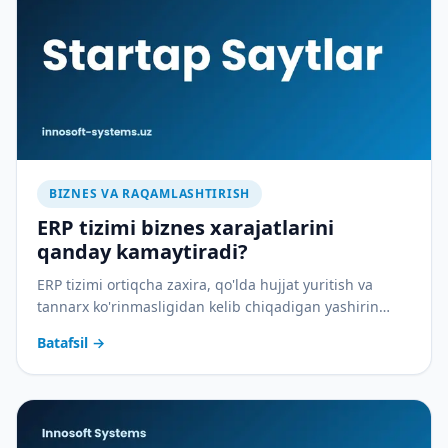
BIZNES VA RAQAMLASHTIRISH
ERP tizimi biznes xarajatlarini
qanday kamaytiradi?
ERP tizimi ortiqcha zaxira, qo'lda hujjat yuritish va
tannarx ko'rinmasligidan kelib chiqadigan yashirin
xarajatlarni qanday yopadi — amaliy tahlil.
Batafsil
→