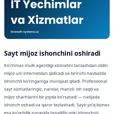
Sayt mijoz ishonchini oshiradi
Ko'chmas mulk agentligi xizmatini tanlashdan oldin
mijoz uni internetdan qidiradi va birinchi navbatda
ishonchli ko'ringaniga murojaat qiladi. Professional
sayt xizmatlaringiz, narxlar, manzil, ish vaqti va
mijoz sharhlarini bir joyda ko'rsatadi — natijada
ishonch oshadi va qaror tezlashadi. Sayti yo'q biznes
esa ko'pchilik nazarida tasodifiy yoki ishonchsiz