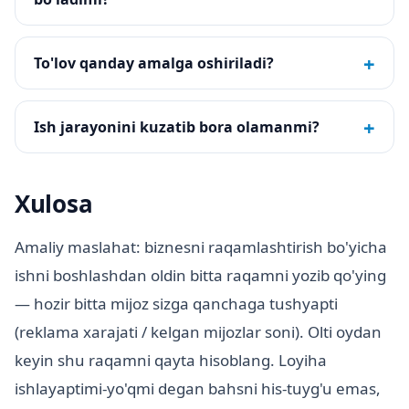
+
To'lov qanday amalga oshiriladi?
+
Ish jarayonini kuzatib bora olamanmi?
Xulosa
Amaliy maslahat: biznesni raqamlashtirish bo'yicha
ishni boshlashdan oldin bitta raqamni yozib qo'ying
— hozir bitta mijoz sizga qanchaga tushyapti
(reklama xarajati / kelgan mijozlar soni). Olti oydan
keyin shu raqamni qayta hisoblang. Loyiha
ishlayaptimi-yo'qmi degan bahsni his-tuyg'u emas,