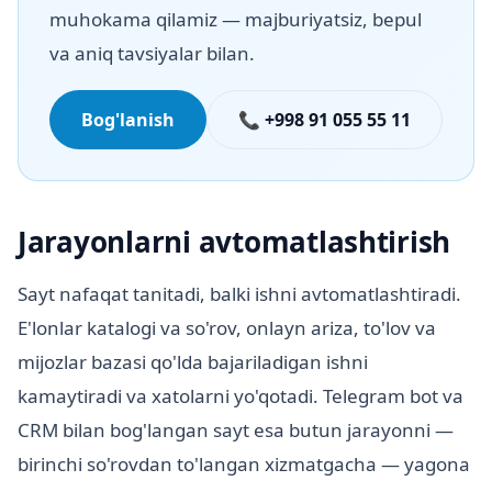
muhokama qilamiz — majburiyatsiz, bepul
va aniq tavsiyalar bilan.
Bog'lanish
📞 +998 91 055 55 11
Jarayonlarni avtomatlashtirish
Sayt nafaqat tanitadi, balki ishni avtomatlashtiradi.
E'lonlar katalogi va so'rov, onlayn ariza, to'lov va
mijozlar bazasi qo'lda bajariladigan ishni
kamaytiradi va xatolarni yo'qotadi. Telegram bot va
CRM bilan bog'langan sayt esa butun jarayonni —
birinchi so'rovdan to'langan xizmatgacha — yagona