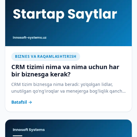
BIZNES VA RAQAMLASHTIRISH
CRM tizimi nima va nima uchun har
bir biznesga kerak?
CRM tizim biznesga nima beradi: yo'qolgan lidlar,
unutilgan qo'ng'iroqlar va menejerga bog'liqlik qancha
pulga tushadi — va CRM buni qanday to'xtatadi.
Batafsil
→