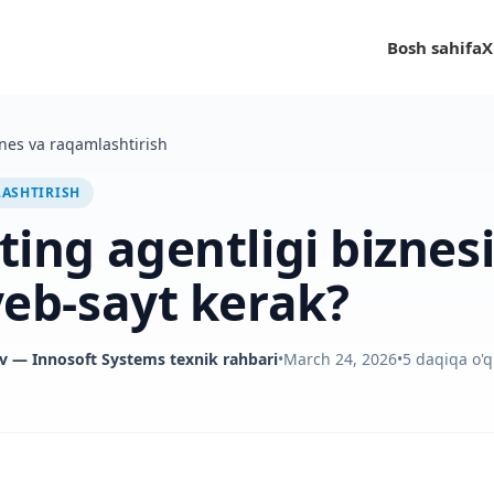
Bosh sahifa
X
nes va raqamlashtirish
LASHTIRISH
ing agentligi biznes
eb-sayt kerak?
v
— Innosoft Systems texnik rahbari
•
March 24, 2026
•
5
daqiqa o'q