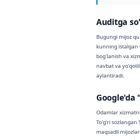
Auditga so
Bugungi mijoz qul
kunning istalgan 
bog'lanish va xiz
navbat va yo'qoti
aylantiradi.
Google'da "
Odamlar xizmatni 
To'g'ri sozlangan
maqsadli mijozlar 