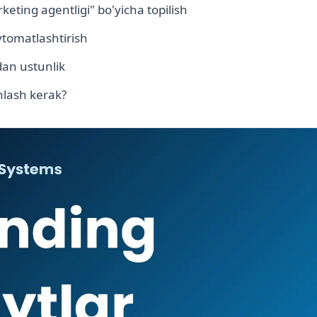
eting agentligi" bo'yicha topilish
vtomatlashtirish
an ustunlik
lash kerak?