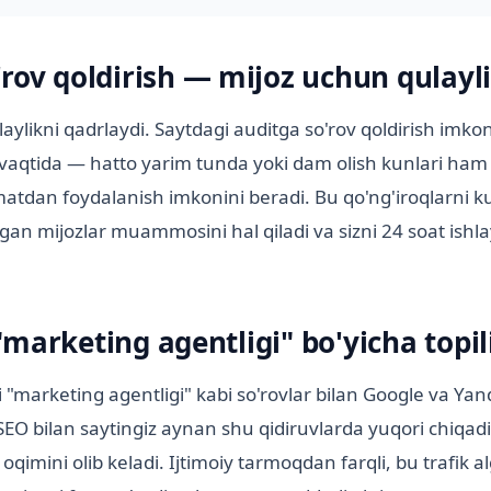
'rov qoldirish — mijoz uchun qulayl
aylikni qadrlaydi. Saytdagi auditga so'rov qoldirish imko
vaqtida — hatto yarim tunda yoki dam olish kunlari ham 
matdan foydalanish imkonini beradi. Bu qo'ng'iroqlarni k
lgan mijozlar muammosini hal qiladi va sizni 24 soat ish
marketing agentligi" bo'yicha topil
"marketing agentligi" kabi so'rovlar bilan Google va Yan
 SEO bilan saytingiz aynan shu qidiruvlarda yuqori chiqadi
oqimini olib keladi. Ijtimoiy tarmoqdan farqli, bu trafik a