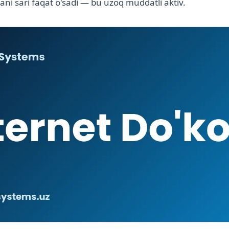
ani sari faqat o'sadi — bu uzoq muddatli aktiv.