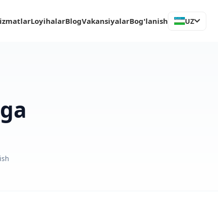
izmatlar
Loyihalar
Blog
Vakansiyalar
Bog'lanish
UZ
iga
ish