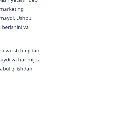
"marketing
onmaydi. Ushbu
 berishini va
ara va ish haqidan
hlaydi va har mijoz
abul qilishdan