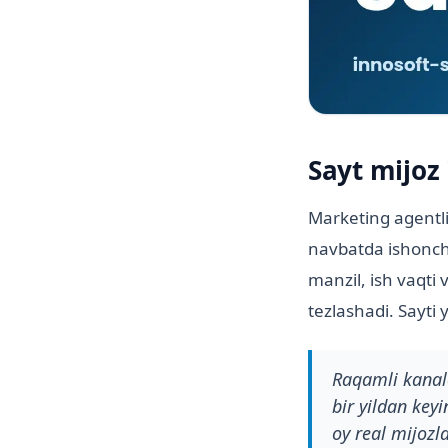
Sayt mijoz 
Marketing agentli
navbatda ishonchli
manzil, ish vaqti 
tezlashadi. Sayti 
Raqamli kanald
bir yildan key
oy real mijozl