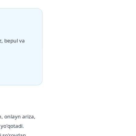
, bepul va
h, onlayn ariza,
 yo'qotadi.
i so'rovdan