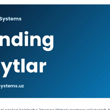
gi egalari ko'pincha "menga ijtimoiy tarmoq yoki tanish-bi