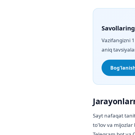
Savollarin
Vazifangizni 
aniq tavsiyala
Bog'lanis
Jarayonlar
Sayt nafaqat tanit
to'lov va mijozlar
Telegram bot va C