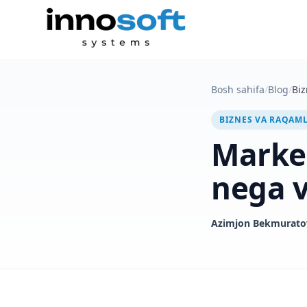
Bosh sahifa
/
Blog
/
Biz
BIZNES VA RAQAM
Market
nega v
Azimjon Bekmurato