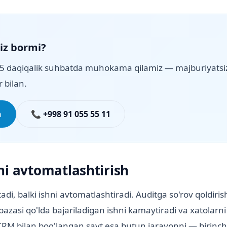
giz bormi?
15 daqiqalik suhbatda muhokama qilamiz — majburiyatsiz
r bilan.
h
📞 +998 91 055 55 11
ni avtomatlashtirish
adi, balki ishni avtomatlashtiradi. Auditga so'rov qoldiris
 bazasi qo'lda bajariladigan ishni kamaytiradi va xatolarni
RM bilan bog'langan sayt esa butun jarayonni — birinch