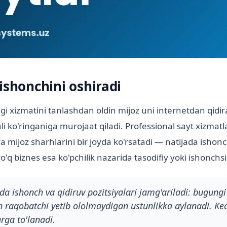
ishonchini oshiradi
gi xizmatini tanlashdan oldin mijoz uni internetdan qidira
 ko'ringaniga murojaat qiladi. Professional sayt xizmatla
va mijoz sharhlarini bir joyda ko'rsatadi — natijada ishon
yo'q biznes esa ko'pchilik nazarida tasodifiy yoki ishonchsi
a ishonch va qidiruv pozitsiyalari jamg'ariladi: bugung
in raqobatchi yetib ololmaydigan ustunlikka aylanadi. Ke
arga to'lanadi.