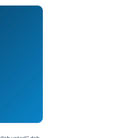
lish yetarli" deb