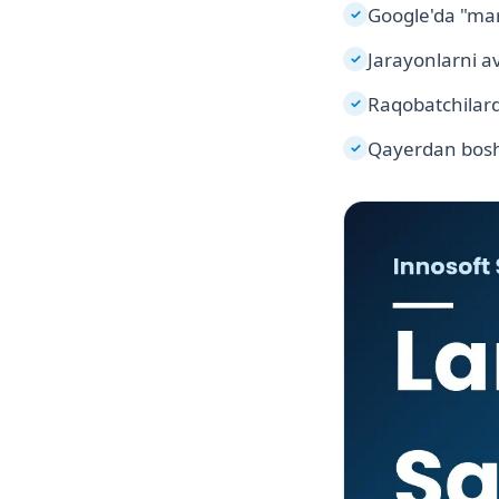
Google'da "mark
✓
Jarayonlarni a
✓
Raqobatchilard
✓
Qayerdan bosh
✓