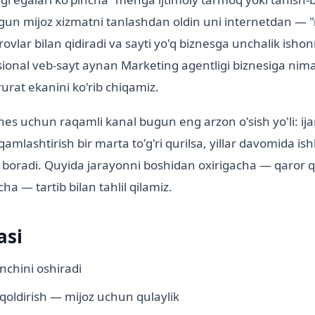
ugun mijoz xizmatni tanlashdan oldin uni internetdan — 
'rovlar bilan qidiradi va sayti yo'q biznesga unchalik ish
onal veb-sayt aynan Marketing agentligi biznesiga nima
rat ekanini ko'rib chiqamiz.
znes uchun raqamli kanal bugun eng arzon o'sish yo'li: ij
aqamlashtirish bir marta to'g'ri qurilsa, yillar davomida is
 boradi. Quyida jarayonni boshidan oxirigacha — qaror q
ha — tartib bilan tahlil qilamiz.
asi
nchini oshiradi
 qoldirish — mijoz uchun qulaylik