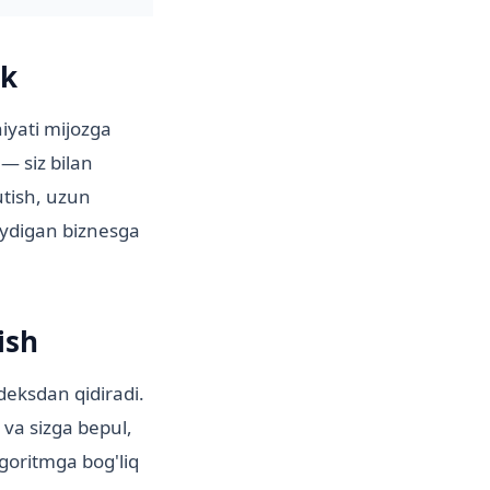
ik
niyati mijozga
— siz bilan
utish, uzun
laydigan biznesga
ish
deksdan qidiradi.
 va sizga bepul,
lgoritmga bog'liq