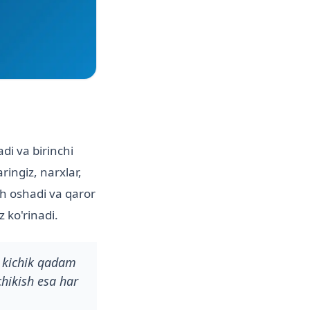
di va birinchi
ringiz, narxlar,
ch oshadi va qaror
z ko'rinadi.
i kichik qadam
chikish esa har