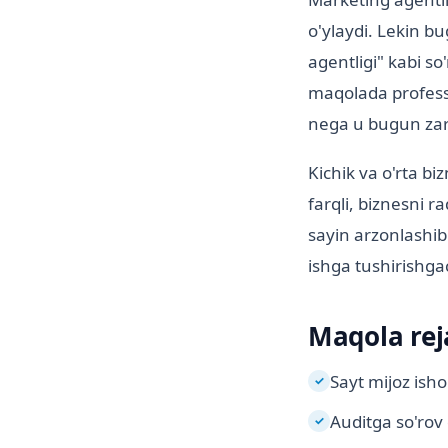
o'ylaydi. Lekin b
agentligi" kabi so
maqolada professi
nega u bugun zaru
Kichik va o'rta bi
farqli, biznesni r
sayin arzonlashib
ishga tushirishgac
Maqola rej
Sayt mijoz isho
✓
Auditga so'rov
✓