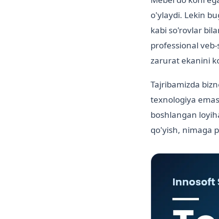
o'ylaydi. Lekin b
kabi so'rovlar bi
professional veb
zarurat ekanini k
Tajribamizda biz
texnologiya emas 
boshlangan loyiha
qo'yish, nimaga p