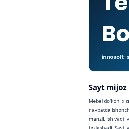
Sayt mijoz 
Mebel do'koni xiz
navbatda ishonchli
manzil, ish vaqti 
tezlashadi. Sayti 