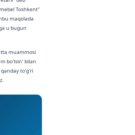
 "mebel Toshkent"
 Ushbu maqolada
ega u bugun
 katta muammosi
m bo'lsin' bilan
qanday to'g'ri
z.