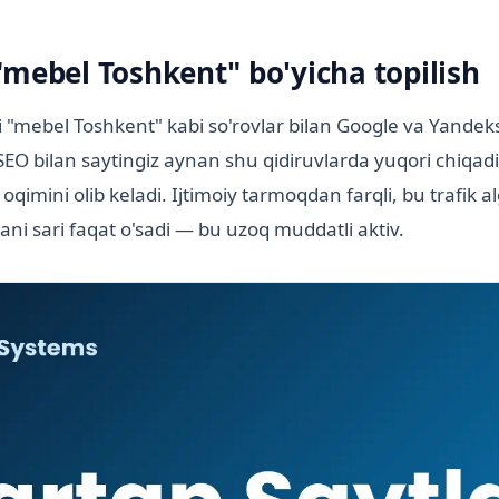
"mebel Toshkent" bo'yicha topilish
"mebel Toshkent" kabi so'rovlar bilan Google va Yandeks
 SEO bilan saytingiz aynan shu qidiruvlarda yuqori chiqadi
oqimini olib keladi. Ijtimoiy tarmoqdan farqli, bu trafik a
ani sari faqat o'sadi — bu uzoq muddatli aktiv.