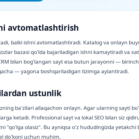
ni avtomatlashtirish
tadi, balki ishni avtomatlashtiradi. Katalog va onlayn bu
ijozlar bazasi qo'lda bajariladigan ishni kamaytiradi va xat
RM bilan bog'langan sayt esa butun jarayonni — birinch
gacha — yagona boshqariladigan tizimga aylantiradi.
lardan ustunlik
ning ba'zilari allaqachon onlayn. Agar ularning sayti bo'li
arga ketadi. Professional sayt va lokal SEO bilan siz qidir
zni "qo'lga olasiz". Bu ayniqsa o'z hududingizda yetakchi b
el do'koni uchun muhim.