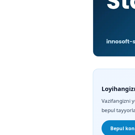
Loyihangiz
Vazifangizni y
bepul tayyorla
Bepul kons