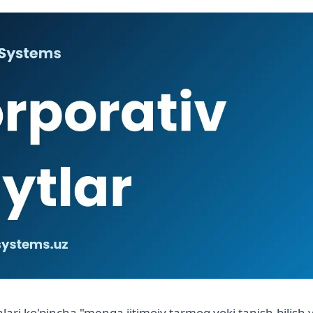
lari ko'pincha "menga ijtimoiy tarmoq yoki tanish-bilish y