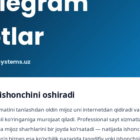
ishonchini oshiradi
matini tanlashdan oldin mijoz uni internetdan qidiradi va 
 ko'ringaniga murojaat qiladi. Professional sayt xizmatla
va mijoz sharhlarini bir joyda ko'rsatadi — natijada ishon
yo'q biznes esa ko'pchilik nazarida tasodifiy yoki ishonchsi