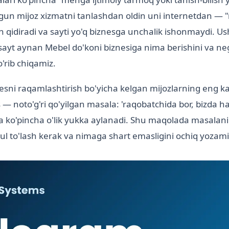
ugun mijoz xizmatni tanlashdan oldin uni internetdan —
lan qidiradi va sayti yo'q biznesga unchalik ishonmaydi.
-sayt aynan Mebel do'koni biznesiga nima berishini va n
o'rib chiqamiz.
nesni raqamlashtirish bo'yicha kelgan mijozlarning eng
— noto'g'ri qo'yilgan masala: 'raqobatchida bor, bizda ha
 ko'pincha o'lik yukka aylanadi. Shu maqolada masalani 
ul to'lash kerak va nimaga shart emasligini ochiq yozami