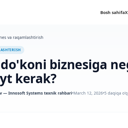
Bosh sahifa
X
nes va raqamlashtirish
LASHTIRISH
do'koni biznesiga n
yt kerak?
v
— Innosoft Systems texnik rahbari
•
March 12, 2026
•
5
daqiqa o'q