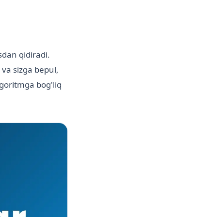
dan qidiradi.
 va sizga bepul,
lgoritmga bog'liq