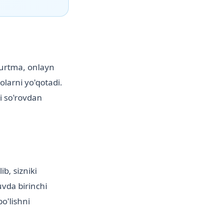
yurtma, onlayn
olarni yo'qotadi.
i so'rovdan
b, sizniki
uvda birinchi
o'lishni