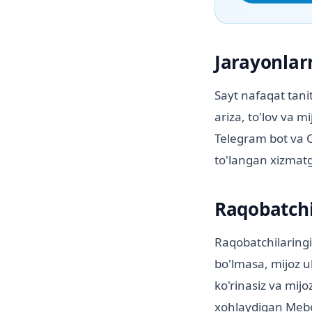
Jarayonlar
Sayt nafaqat tani
ariza, to'lov va m
Telegram bot va C
to'langan xizmat
Raqobatchi
Raqobatchilaringiz
bo'lmasa, mijoz ul
ko'rinasiz va mijo
xohlaydigan Meb