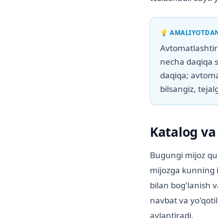
💡
AMALIYOTDA
Avtomatlashtir
necha daqiqa s
daqiqa; avtoma
bilsangiz, tejal
Katalog va
Bugungi mijoz qul
mijozga kunning i
bilan bog'lanish 
navbat va yo'qoti
aylantiradi.