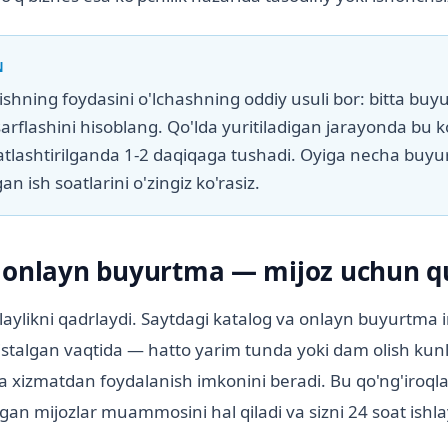
N
ishning foydasini o'lchashning oddiy usuli bor: bitta b
arflashini hisoblang. Qo'lda yuritiladigan jarayonda bu 
tlashtirilganda 1-2 daqiqaga tushadi. Oyiga necha buyur
gan ish soatlarini o'zingiz ko'rasiz.
 onlayn buyurtma — mijoz uchun qu
aylikni qadrlaydi. Saytdagi katalog va onlayn buyurtma 
stalgan vaqtida — hatto yarim tunda yoki dam olish kun
va xizmatdan foydalanish imkonini beradi. Bu qo'ng'iroqla
lgan mijozlar muammosini hal qiladi va sizni 24 soat ish