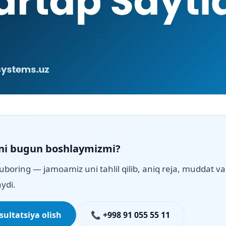
ni bugun boshlaymizmi?
uboring — jamoamiz uni tahlil qilib, aniq reja, muddat va 
ydi.
ultatsiya olish
📞 +998 91 055 55 11