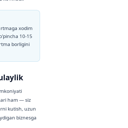
uyurtmaga xodim
ko'pincha 10-15
tma borligini
laylik
imkoniyati
lari ham — siz
rni kutish, uzun
laydigan biznesga