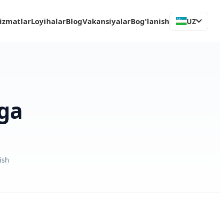
izmatlar
Loyihalar
Blog
Vakansiyalar
Bog'lanish
UZ
ega
ish