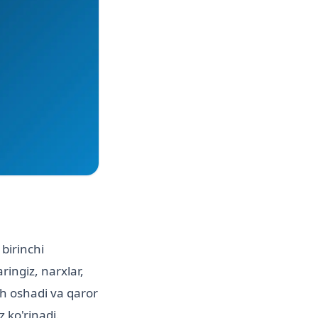
birinchi
ringiz, narxlar,
ch oshadi va qaror
z ko'rinadi.