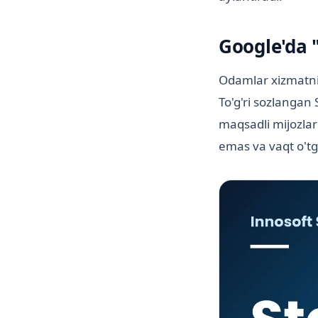
Google'da 
Odamlar xizmatni 
To'g'ri sozlangan
maqsadli mijozlar 
emas va vaqt o'tg