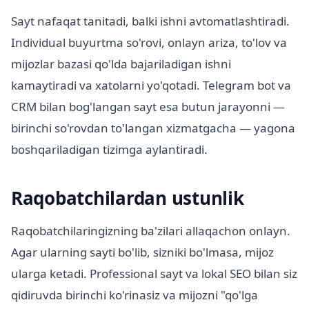
Sayt nafaqat tanitadi, balki ishni avtomatlashtiradi.
Individual buyurtma so'rovi, onlayn ariza, to'lov va
mijozlar bazasi qo'lda bajariladigan ishni
kamaytiradi va xatolarni yo'qotadi. Telegram bot va
CRM bilan bog'langan sayt esa butun jarayonni —
birinchi so'rovdan to'langan xizmatgacha — yagona
boshqariladigan tizimga aylantiradi.
Raqobatchilardan ustunlik
Raqobatchilaringizning ba'zilari allaqachon onlayn.
Agar ularning sayti bo'lib, sizniki bo'lmasa, mijoz
ularga ketadi. Professional sayt va lokal SEO bilan siz
qidiruvda birinchi ko'rinasiz va mijozni "qo'lga