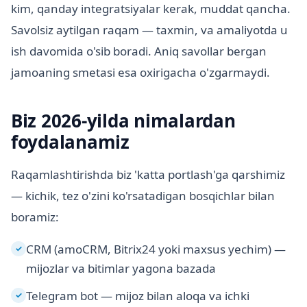
kim, qanday integratsiyalar kerak, muddat qancha.
Savolsiz aytilgan raqam — taxmin, va amaliyotda u
ish davomida o'sib boradi. Aniq savollar bergan
jamoaning smetasi esa oxirigacha o'zgarmaydi.
Biz 2026-yilda nimalardan
foydalanamiz
Raqamlashtirishda biz 'katta portlash'ga qarshimiz
— kichik, tez o'zini ko'rsatadigan bosqichlar bilan
boramiz:
CRM (amoCRM, Bitrix24 yoki maxsus yechim) —
✓
mijozlar va bitimlar yagona bazada
Telegram bot — mijoz bilan aloqa va ichki
✓