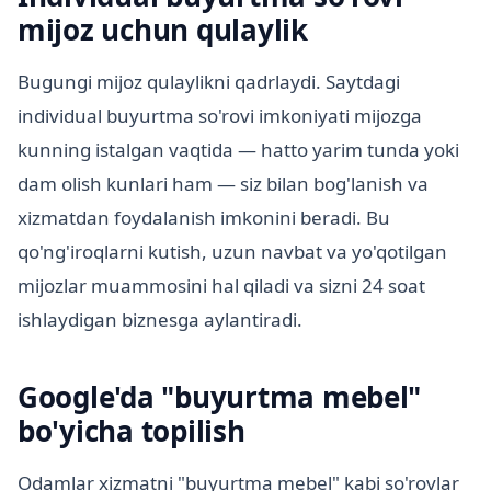
mijoz uchun qulaylik
Bugungi mijoz qulaylikni qadrlaydi. Saytdagi
individual buyurtma so'rovi imkoniyati mijozga
kunning istalgan vaqtida — hatto yarim tunda yoki
dam olish kunlari ham — siz bilan bog'lanish va
xizmatdan foydalanish imkonini beradi. Bu
qo'ng'iroqlarni kutish, uzun navbat va yo'qotilgan
mijozlar muammosini hal qiladi va sizni 24 soat
ishlaydigan biznesga aylantiradi.
Google'da "buyurtma mebel"
bo'yicha topilish
Odamlar xizmatni "buyurtma mebel" kabi so'rovlar