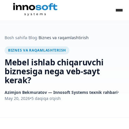
Bosh sahifa
/
Blog
/
Biznes va raqamlashtirish
BIZNES VA RAQAMLASHTIRISH
Mebel ishlab chiqaruvchi
biznesiga nega veb-sayt
kerak?
Azimjon Bekmuratov
— Innosoft Systems texnik rahbari
•
May 20, 2026
•
5
daqiqa o'qish