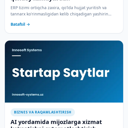
ERP tizimi ortiqcha zaxira, qo'lda hujjat yuritish va
tannarx ko'rinmasligidan kelib chiqadigan yashirin
xarajatlarni qanday yopadi — amaliy tahlil.
Batafsil
→
BIZNES VA RAQAMLASHTIRISH
AI yordamida mijozlarga xizmat