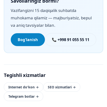
Savollaringiz bormi?
Vazifangizni 15 daqiqalik suhbatda
muhokama qilamiz — majburiyatsiz, bepul
va aniq tavsiyalar bilan.
Bog'lanish
📞 +998 91 055 55 11
Tegishli xizmatlar
Internet do'kon
→
SEO xizmatlari
→
Telegram botlar
→