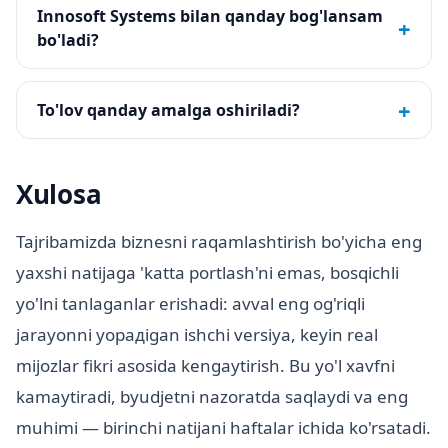
Innosoft Systems bilan qanday bog'lansam
+
bo'ladi?
+
To'lov qanday amalga oshiriladi?
Xulosa
Tajribamizda biznesni raqamlashtirish bo'yicha eng
yaxshi natijaga 'katta portlash'ni emas, bosqichli
yo'lni tanlaganlar erishadi: avval eng og'riqli
jarayonni yopадigan ishchi versiya, keyin real
mijozlar fikri asosida kengaytirish. Bu yo'l xavfni
kamaytiradi, byudjetni nazoratda saqlaydi va eng
muhimi — birinchi natijani haftalar ichida ko'rsatadi.