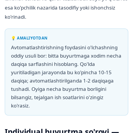
esa ko'pchilik nazarida tasodifiy yoki ishonchsiz
ko'rinadi.
💡
AMALIYOTDAN
Avtomatlashtirishning foydasini o'lchashning
oddiy usuli bor: bitta buyurtmaga xodim necha
daqiqa sarflashini hisoblang. Qo'lda
yuritiladigan jarayonda bu ko'pincha 10-15
daqiqa; avtomatlashtirilganda 1-2 daqiqaga
tushadi. Oyiga necha buyurtma borligini
bilsangiz, tejalgan ish soatlarini o'zingiz
ko'rasiz.
Individual buyurtma so'rovi —