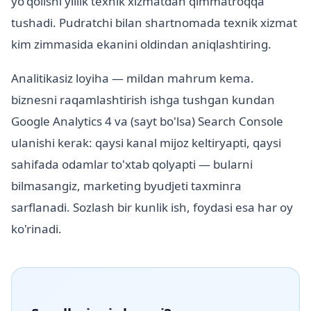
yo'qolishi yillik texnik xizmatdan qimmatroqqa
tushadi. Pudratchi bilan shartnomada texnik xizmat
kim zimmasida ekanini oldindan aniqlashtiring.
Analitikasiz loyiha — mildan mahrum kema.
biznesni raqamlashtirish ishga tushgan kundan
Google Analytics 4 va (sayt bo'lsa) Search Console
ulanishi kerak: qaysi kanal mijoz keltiryapti, qaysi
sahifada odamlar to'xtab qolyapti — bularni
bilmasangiz, marketing byudjeti taxminга
sarflanadi. Sozlash bir kunlik ish, foydasi esa har oy
ko'rinadi.