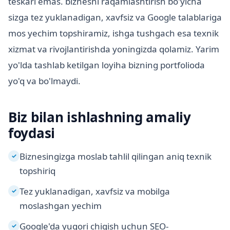
teskari emas. biznesni raqamlashtirish bo'yicha
sizga tez yuklanadigan, xavfsiz va Google talablariga
mos yechim topshiramiz, ishga tushgach esa texnik
xizmat va rivojlantirishda yoningizda qolamiz. Yarim
yo'lda tashlab ketilgan loyiha bizning portfolioda
yo'q va bo'lmaydi.
Biz bilan ishlashning amaliy
foydasi
Biznesingizga moslab tahlil qilingan aniq texnik
✓
topshiriq
Tez yuklanadigan, xavfsiz va mobilga
✓
moslashgan yechim
Google'da yuqori chiqish uchun SEO-
✓