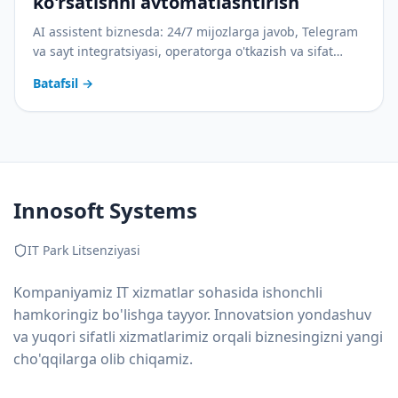
ko'rsatishni avtomatlashtirish
AI assistent biznesda: 24/7 mijozlarga javob, Telegram
va sayt integratsiyasi, operatorga o'tkazish va sifat
nazorati. Amaliy joriy etish rejasi bilan.
Batafsil
→
Innosoft Systems
IT Park Litsenziyasi
Kompaniyamiz IT xizmatlar sohasida ishonchli
hamkoringiz bo'lishga tayyor. Innovatsion yondashuv
va yuqori sifatli xizmatlarimiz orqali biznesingizni yangi
cho'qqilarga olib chiqamiz.