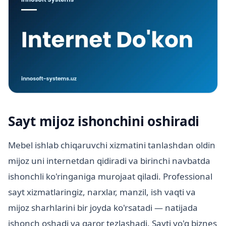
Sayt mijoz ishonchini oshiradi
Mebel ishlab chiqaruvchi xizmatini tanlashdan oldin
mijoz uni internetdan qidiradi va birinchi navbatda
ishonchli ko'ringaniga murojaat qiladi. Professional
sayt xizmatlaringiz, narxlar, manzil, ish vaqti va
mijoz sharhlarini bir joyda ko'rsatadi — natijada
ishonch oshadi va qaror tezlashadi. Sayti yo'q biznes