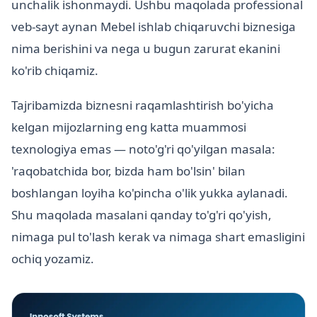
unchalik ishonmaydi. Ushbu maqolada professional
veb-sayt aynan Mebel ishlab chiqaruvchi biznesiga
nima berishini va nega u bugun zarurat ekanini
ko'rib chiqamiz.
Tajribamizda biznesni raqamlashtirish bo'yicha
kelgan mijozlarning eng katta muammosi
texnologiya emas — noto'g'ri qo'yilgan masala:
'raqobatchida bor, bizda ham bo'lsin' bilan
boshlangan loyiha ko'pincha o'lik yukka aylanadi.
Shu maqolada masalani qanday to'g'ri qo'yish,
nimaga pul to'lash kerak va nimaga shart emasligini
ochiq yozamiz.