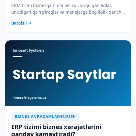
CRM tizim biznesga nima beradi: yo'qolgan lidlar,
unutilgan qo'ng'iroqlar va menejerga bog'liqlik qancha
pulga tushadi — va CRM buni qanday to'xtatadi.
Batafsil
→
BIZNES VA RAQAMLASHTIRISH
ERP tizimi biznes xarajatlarini
qanday kamaytiradi?