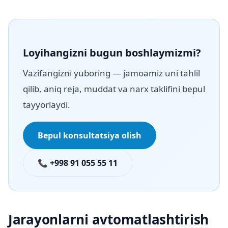
Loyihangizni bugun boshlaymizmi?
Vazifangizni yuboring — jamoamiz uni tahlil
qilib, aniq reja, muddat va narx taklifini bepul
tayyorlaydi.
Bepul konsultatsiya olish
📞 +998 91 055 55 11
Jarayonlarni avtomatlashtirish