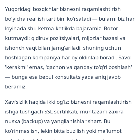
Yuqoridagi bosqichlar biznesni raqamlashtirish
bo'yicha real ish tartibini ko'rsatadi — bularni biz har
loyihada shu ketma-ketlikda bajaramiz. Bozor
kutmaydi: qidiruv pozitsiyalari, mijozlar bazasi va
ishonch vaqt bilan jamg'ariladi, shuning uchun
boshlagan kompaniya har oy oldinlab boradi. Savol
'kerakmi' emas, 'qachon va qanday to'g'ri boshlash'
— bunga esa bepul konsultatsiyada aniq javob
beramiz.
Xavfsizlik haqida ikki og'iz: biznesni raqamlashtirish
ishga tushgach SSL sertifikati, muntazam zaxira
nusxa (backup) va yangilanishlar shart. Bu
ko'rinmas ish, lekin bitta buzilish yoki ma'lumot