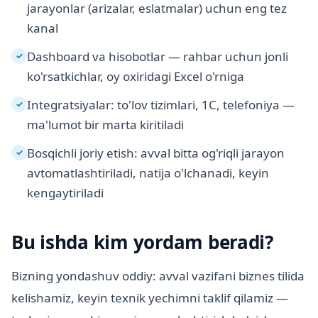
jarayonlar (arizalar, eslatmalar) uchun eng tez
kanal
Dashboard va hisobotlar — rahbar uchun jonli
✓
ko'rsatkichlar, oy oxiridagi Excel o'rniga
Integratsiyalar: to'lov tizimlari, 1C, telefoniya —
✓
ma'lumot bir marta kiritiladi
Bosqichli joriy etish: avval bitta og'riqli jarayon
✓
avtomatlashtiriladi, natija o'lchanadi, keyin
kengaytiriladi
Bu ishda kim yordam beradi?
Bizning yondashuv oddiy: avval vazifani biznes tilida
kelishamiz, keyin texnik yechimni taklif qilamiz —