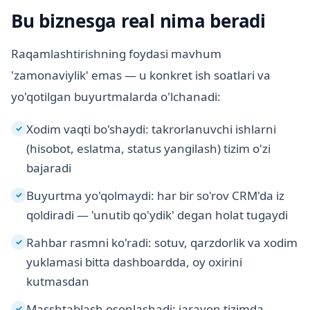
Bu biznesga real nima beradi
Raqamlashtirishning foydasi mavhum
'zamonaviylik' emas — u konkret ish soatlari va
yo'qotilgan buyurtmalarda o'lchanadi:
Xodim vaqti bo'shaydi: takrorlanuvchi ishlarni
✓
(hisobot, eslatma, status yangilash) tizim o'zi
bajaradi
Buyurtma yo'qolmaydi: har bir so'rov CRM'da iz
✓
qoldiradi — 'unutib qo'ydik' degan holat tugaydi
Rahbar rasmni ko'radi: sotuv, qarzdorlik va xodim
✓
yuklamasi bitta dashboardda, oy oxirini
kutmasdan
Masshtablash osonlashadi: jarayon tizimda
✓