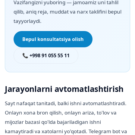
Vazifangizni yuboring — jamoamiz uni tahlil
qilib, aniq reja, muddat va narx taklifini bepul
tayyorlaydi.
Bepul konsultatsiya olish
📞 +998 91 055 55 11
Jarayonlarni avtomatlashtirish
Sayt nafaqat tanitadi, balki ishni avtomatlashtiradi.
Onlayn xona bron qilish, onlayn ariza, to'lov va
mijozlar bazasi qo'lda bajariladigan ishni
kamaytiradi va xatolarni yo'qotadi. Telegram bot va