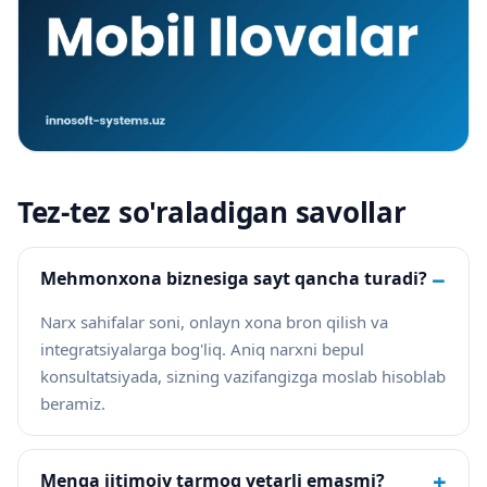
Tez-tez so'raladigan savollar
−
Mehmonxona biznesiga sayt qancha turadi?
Narx sahifalar soni, onlayn xona bron qilish va
integratsiyalarga bog'liq. Aniq narxni bepul
konsultatsiyada, sizning vazifangizga moslab hisoblab
beramiz.
+
Menga ijtimoiy tarmoq yetarli emasmi?