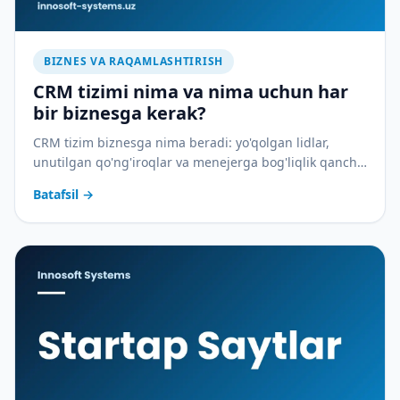
BIZNES VA RAQAMLASHTIRISH
CRM tizimi nima va nima uchun har
bir biznesga kerak?
CRM tizim biznesga nima beradi: yo'qolgan lidlar,
unutilgan qo'ng'iroqlar va menejerga bog'liqlik qancha
pulga tushadi — va CRM buni qanday to'xtatadi.
Batafsil
→