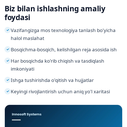
Biz bilan ishlashning amaliy
foydasi
Vazifangizga mos texnologiya tanlash bo'yicha
✓
halol maslahat
Bosqichma-bosqich, kelishilgan reja asosida ish
✓
Har bosqichda ko'rib chiqish va tasdiqlash
✓
imkoniyati
Ishga tushirishda o'qitish va hujjatlar
✓
Keyingi rivojlantirish uchun aniq yo'l xaritasi
✓