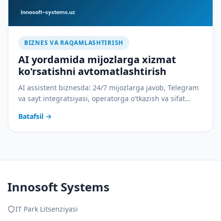
BIZNES VA RAQAMLASHTIRISH
AI yordamida mijozlarga xizmat
ko'rsatishni avtomatlashtirish
AI assistent biznesda: 24/7 mijozlarga javob, Telegram
va sayt integratsiyasi, operatorga o'tkazish va sifat
nazorati. Amaliy joriy etish rejasi bilan.
Batafsil
→
Innosoft Systems
IT Park Litsenziyasi