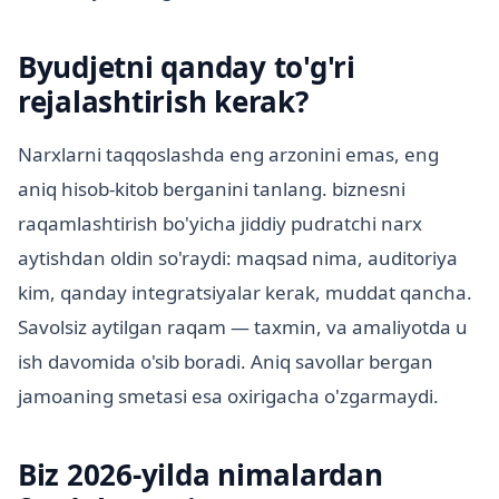
Byudjetni qanday to'g'ri
rejalashtirish kerak?
Narxlarni taqqoslashda eng arzonini emas, eng
aniq hisob-kitob berganini tanlang. biznesni
raqamlashtirish bo'yicha jiddiy pudratchi narx
aytishdan oldin so'raydi: maqsad nima, auditoriya
kim, qanday integratsiyalar kerak, muddat qancha.
Savolsiz aytilgan raqam — taxmin, va amaliyotda u
ish davomida o'sib boradi. Aniq savollar bergan
jamoaning smetasi esa oxirigacha o'zgarmaydi.
Biz 2026-yilda nimalardan