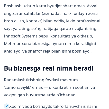
Boshlash uchun katta byudjet shart emas. Avval
eng zarur sahifalar (xizmatlar, narx, onlayn xona
bron qilish, kontakt) bilan oddiy, lekin professional
sayt yarating, so'ng natijaga qarab rivojlantiring.
Innosoft Systems bepul konsultatsiya o'tkazib,
Mehmonxona biznesiga aynan nima kerakligini
aniqlaydi va shaffof reja bilan ishni boshlaydi.
Bu biznesga real nima beradi
Raqamlashtirishning foydasi mavhum
'zamonaviylik' emas — u konkret ish soatlari va
yo'qotilgan buyurtmalarda o'lchanadi:
Xodim vaqti bo'shaydi: takrorlanuvchi ishlarni
✓