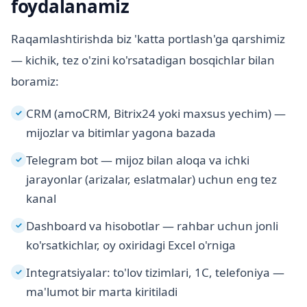
foydalanamiz
Raqamlashtirishda biz 'katta portlash'ga qarshimiz
— kichik, tez o'zini ko'rsatadigan bosqichlar bilan
boramiz:
CRM (amoCRM, Bitrix24 yoki maxsus yechim) —
✓
mijozlar va bitimlar yagona bazada
Telegram bot — mijoz bilan aloqa va ichki
✓
jarayonlar (arizalar, eslatmalar) uchun eng tez
kanal
Dashboard va hisobotlar — rahbar uchun jonli
✓
ko'rsatkichlar, oy oxiridagi Excel o'rniga
Integratsiyalar: to'lov tizimlari, 1C, telefoniya —
✓
ma'lumot bir marta kiritiladi