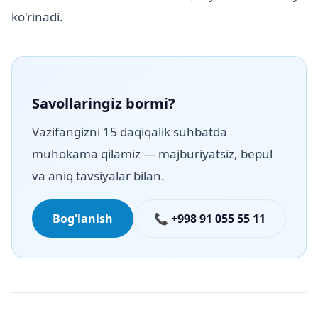
ko'rinadi.
Savollaringiz bormi?
Vazifangizni 15 daqiqalik suhbatda
muhokama qilamiz — majburiyatsiz, bepul
va aniq tavsiyalar bilan.
Bog'lanish
📞 +998 91 055 55 11