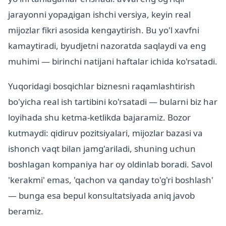
jarayonni yopадigan ishchi versiya, keyin real
mijozlar fikri asosida kengaytirish. Bu yo'l xavfni
kamaytiradi, byudjetni nazoratda saqlaydi va eng
muhimi — birinchi natijani haftalar ichida ko'rsatadi.
Yuqoridagi bosqichlar biznesni raqamlashtirish
bo'yicha real ish tartibini ko'rsatadi — bularni biz har
loyihada shu ketma-ketlikda bajaramiz. Bozor
kutmaydi: qidiruv pozitsiyalari, mijozlar bazasi va
ishonch vaqt bilan jamg'ariladi, shuning uchun
boshlagan kompaniya har oy oldinlab boradi. Savol
'kerakmi' emas, 'qachon va qanday to'g'ri boshlash'
— bunga esa bepul konsultatsiyada aniq javob
beramiz.