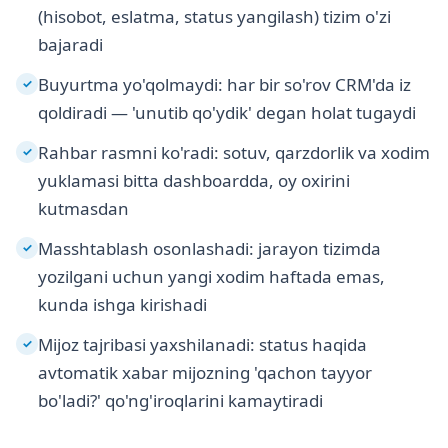
(hisobot, eslatma, status yangilash) tizim o'zi
bajaradi
Buyurtma yo'qolmaydi: har bir so'rov CRM'da iz
✓
qoldiradi — 'unutib qo'ydik' degan holat tugaydi
Rahbar rasmni ko'radi: sotuv, qarzdorlik va xodim
✓
yuklamasi bitta dashboardda, oy oxirini
kutmasdan
Masshtablash osonlashadi: jarayon tizimda
✓
yozilgani uchun yangi xodim haftada emas,
kunda ishga kirishadi
Mijoz tajribasi yaxshilanadi: status haqida
✓
avtomatik xabar mijozning 'qachon tayyor
bo'ladi?' qo'ng'iroqlarini kamaytiradi