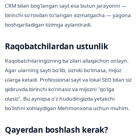
CRM bilan bog'langan sayt esa butun jarayonni —
birinchi so'rovdan to'langan xizmatgacha — yagona
boshqariladigan tizimga aylantiradi.
Raqobatchilardan ustunlik
Raqobatchilaringizning ba'zilari allaqachon onlayn.
Agar ularning sayti bo'lib, sizniki bo'lmasa, mijoz
ularga ketadi. Professional sayt va lokal SEO bilan siz
qidiruvda birinchi ko'rinasiz va mijozni "qo'lga
olasiz". Bu ayniqsa o'z hududingizda yetakchi
bo'lishni xohlaydigan Mehmonxona uchun muhim.
Qayerdan boshlash kerak?