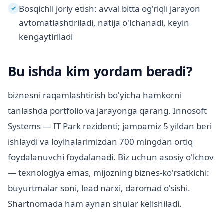
Bosqichli joriy etish: avval bitta og'riqli jarayon
✓
avtomatlashtiriladi, natija o'lchanadi, keyin
kengaytiriladi
Bu ishda kim yordam beradi?
biznesni raqamlashtirish bo'yicha hamkorni
tanlashda portfolio va jarayonga qarang. Innosoft
Systems — IT Park rezidenti; jamoamiz 5 yildan beri
ishlaydi va loyihalarimizdan 700 mingdan ortiq
foydalanuvchi foydalanadi. Biz uchun asosiy o'lchov
— texnologiya emas, mijozning biznes-ko'rsatkichi:
buyurtmalar soni, lead narxi, daromad o'sishi.
Shartnomada ham aynan shular kelishiladi.