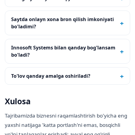
Saytda onlayn xona bron qilish imkoniyati
+
bo'ladimi?
Innosoft Systems bilan qanday bog'lansam
+
bo'ladi?
+
To'lov qanday amalga oshiriladi?
Xulosa
Tajribamizda biznesni raqamlashtirish bo'yicha eng
yaxshi natijaga 'katta portlash'ni emas, bosqichli
yo'lni tanlaganlar erishadi: avval eng og'riqli