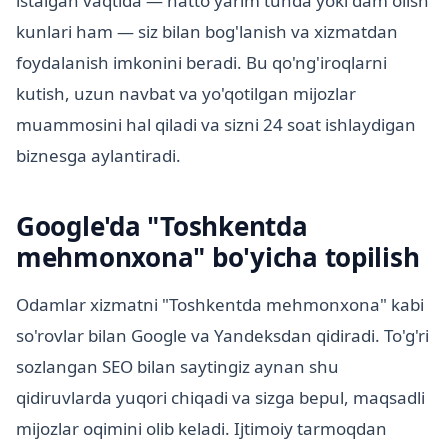
istalgan vaqtida — hatto yarim tunda yoki dam olish
kunlari ham — siz bilan bog'lanish va xizmatdan
foydalanish imkonini beradi. Bu qo'ng'iroqlarni
kutish, uzun navbat va yo'qotilgan mijozlar
muammosini hal qiladi va sizni 24 soat ishlaydigan
biznesga aylantiradi.
Google'da "Toshkentda
mehmonxona" bo'yicha topilish
Odamlar xizmatni "Toshkentda mehmonxona" kabi
so'rovlar bilan Google va Yandeksdan qidiradi. To'g'ri
sozlangan SEO bilan saytingiz aynan shu
qidiruvlarda yuqori chiqadi va sizga bepul, maqsadli
mijozlar oqimini olib keladi. Ijtimoiy tarmoqdan