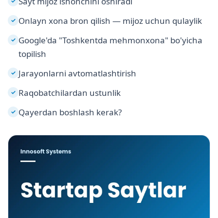
Sayt mijoz ishonchini oshiradi
✓
Onlayn xona bron qilish — mijoz uchun qulaylik
✓
Google'da "Toshkentda mehmonxona" bo'yicha
✓
topilish
Jarayonlarni avtomatlashtirish
✓
Raqobatchilardan ustunlik
✓
Qayerdan boshlash kerak?
✓