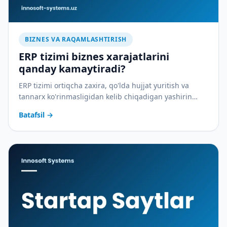
BIZNES VA RAQAMLASHTIRISH
ERP tizimi biznes xarajatlarini
qanday kamaytiradi?
ERP tizimi ortiqcha zaxira, qo'lda hujjat yuritish va
tannarx ko'rinmasligidan kelib chiqadigan yashirin
xarajatlarni qanday yopadi — amaliy tahlil.
Batafsil
→