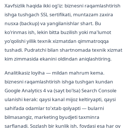
Xavfsizlik haqida ikki og'iz: biznesni raqamlashtirish
ishga tushgach SSL sertifikati, muntazam zaxira
nusxa (backup) va yangilanishlar shart. Bu
ko'rinmas ish, lekin bitta buzilish yoki ma'lumot
yo'qolishi yillik texnik xizmatdan qimmatroqqa
tushadi. Pudratchi bilan shartnomada texnik xizmat
kim zimmasida ekanini oldindan aniqlashtiring.
Analitikasiz loyiha — mildan mahrum kema.
biznesni raqamlashtirish ishga tushgan kundan
Google Analytics 4 va (sayt bo'lsa) Search Console
ulanishi kerak: qaysi kanal mijoz keltiryapti, qaysi
sahifada odamlar to'xtab qolyapti — bularni
bilmasangiz, marketing byudjeti taxminга
sarflanadi. Sozlash bir kunlik ish, foydasi esa har oy