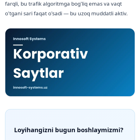
farqli, bu trafik algoritmga bog'liq emas va vaqt
o'tgani sari faqat o'sadi — bu uzoq muddatli aktiv.
Loyihangizni bugun boshlaymizmi?