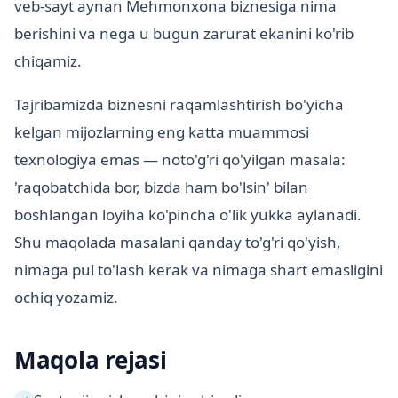
veb-sayt aynan Mehmonxona biznesiga nima
berishini va nega u bugun zarurat ekanini ko'rib
chiqamiz.
Tajribamizda biznesni raqamlashtirish bo'yicha
kelgan mijozlarning eng katta muammosi
texnologiya emas — noto'g'ri qo'yilgan masala:
'raqobatchida bor, bizda ham bo'lsin' bilan
boshlangan loyiha ko'pincha o'lik yukka aylanadi.
Shu maqolada masalani qanday to'g'ri qo'yish,
nimaga pul to'lash kerak va nimaga shart emasligini
ochiq yozamiz.
Maqola rejasi