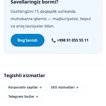
Savollaringiz bormi?
Vazifangizni 15 daqiqalik suhbatda
muhokama qilamiz — majburiyatsiz, bepul
va aniq tavsiyalar bilan.
Bog'lanish
📞 +998 91 055 55 11
Tegishli xizmatlar
Korporativ saytlar
→
SEO xizmatlari
→
Telegram botlar
→