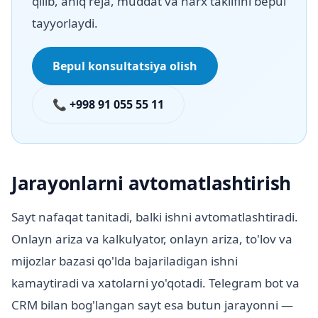
qilib, aniq reja, muddat va narx taklifini bepul
tayyorlaydi.
Bepul konsultatsiya olish
📞 +998 91 055 55 11
Jarayonlarni avtomatlashtirish
Sayt nafaqat tanitadi, balki ishni avtomatlashtiradi.
Onlayn ariza va kalkulyator, onlayn ariza, to'lov va
mijozlar bazasi qo'lda bajariladigan ishni
kamaytiradi va xatolarni yo'qotadi. Telegram bot va
CRM bilan bog'langan sayt esa butun jarayonni —