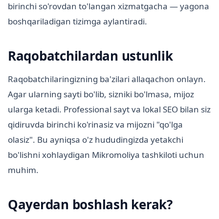
birinchi so'rovdan to'langan xizmatgacha — yagona
boshqariladigan tizimga aylantiradi.
Raqobatchilardan ustunlik
Raqobatchilaringizning ba'zilari allaqachon onlayn.
Agar ularning sayti bo'lib, sizniki bo'lmasa, mijoz
ularga ketadi. Professional sayt va lokal SEO bilan siz
qidiruvda birinchi ko'rinasiz va mijozni "qo'lga
olasiz". Bu ayniqsa o'z hududingizda yetakchi
bo'lishni xohlaydigan Mikromoliya tashkiloti uchun
muhim.
Qayerdan boshlash kerak?