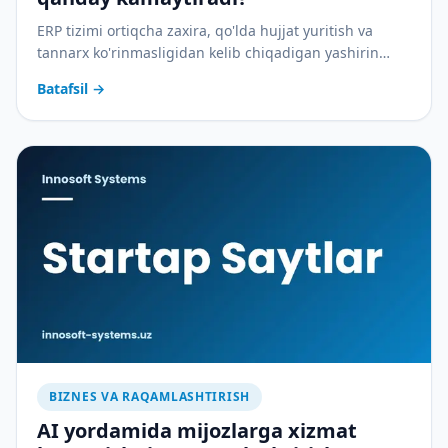
ERP tizimi ortiqcha zaxira, qo'lda hujjat yuritish va
tannarx ko'rinmasligidan kelib chiqadigan yashirin
xarajatlarni qanday yopadi — amaliy tahlil.
Batafsil
→
BIZNES VA RAQAMLASHTIRISH
AI yordamida mijozlarga xizmat