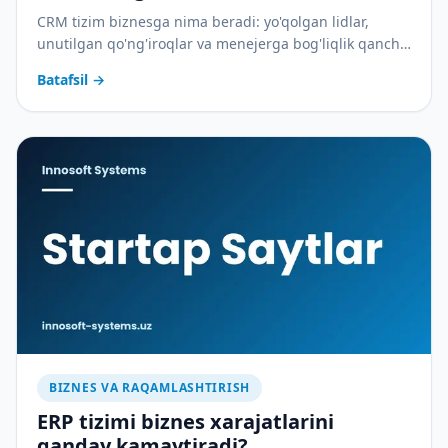
CRM tizim biznesga nima beradi: yo'qolgan lidlar,
unutilgan qo'ng'iroqlar va menejerga bog'liqlik qancha
pulga tushadi — va CRM buni qanday to'xtatadi.
Batafsil
→
BIZNES VA RAQAMLASHTIRISH
ERP tizimi biznes xarajatlarini
qanday kamaytiradi?