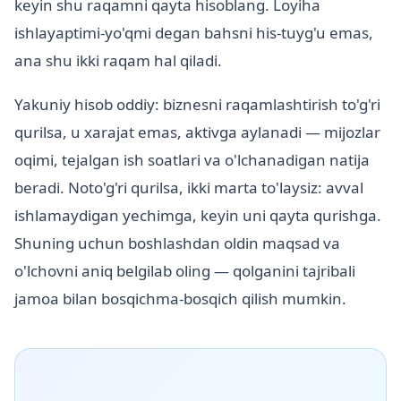
keyin shu raqamni qayta hisoblang. Loyiha
ishlayaptimi-yo'qmi degan bahsni his-tuyg'u emas,
ana shu ikki raqam hal qiladi.
Yakuniy hisob oddiy: biznesni raqamlashtirish to'g'ri
qurilsa, u xarajat emas, aktivga aylanadi — mijozlar
oqimi, tejalgan ish soatlari va o'lchanadigan natija
beradi. Noto'g'ri qurilsa, ikki marta to'laysiz: avval
ishlamaydigan yechimga, keyin uni qayta qurishga.
Shuning uchun boshlashdan oldin maqsad va
o'lchovni aniq belgilab oling — qolganini tajribali
jamoa bilan bosqichma-bosqich qilish mumkin.