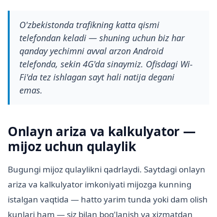
O'zbekistonda trafikning katta qismi
telefondan keladi — shuning uchun biz har
qanday yechimni avval arzon Android
telefonda, sekin 4G'da sinaymiz. Ofisdagi Wi-
Fi'da tez ishlagan sayt hali natija degani
emas.
Onlayn ariza va kalkulyator —
mijoz uchun qulaylik
Bugungi mijoz qulaylikni qadrlaydi. Saytdagi onlayn
ariza va kalkulyator imkoniyati mijozga kunning
istalgan vaqtida — hatto yarim tunda yoki dam olish
kunlari ham — siz bilan bog'lanish va xizmatdan