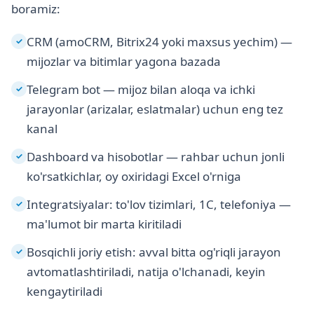
boramiz:
CRM (amoCRM, Bitrix24 yoki maxsus yechim) —
✓
mijozlar va bitimlar yagona bazada
Telegram bot — mijoz bilan aloqa va ichki
✓
jarayonlar (arizalar, eslatmalar) uchun eng tez
kanal
Dashboard va hisobotlar — rahbar uchun jonli
✓
ko'rsatkichlar, oy oxiridagi Excel o'rniga
Integratsiyalar: to'lov tizimlari, 1C, telefoniya —
✓
ma'lumot bir marta kiritiladi
Bosqichli joriy etish: avval bitta og'riqli jarayon
✓
avtomatlashtiriladi, natija o'lchanadi, keyin
kengaytiriladi