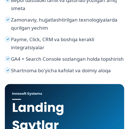
Bepul dastlabki tahlil va qatorlab yozilgan aniq
smeta
Zamonaviy, hujjatlashtirilgan texnologiyalarda
✓
qurilgan yechim
Payme, Click, CRM va boshqa kerakli
✓
integratsiyalar
GA4 + Search Console sozlangan holda topshirish
✓
Shartnoma bo'yicha kafolat va doimiy aloqa
✓