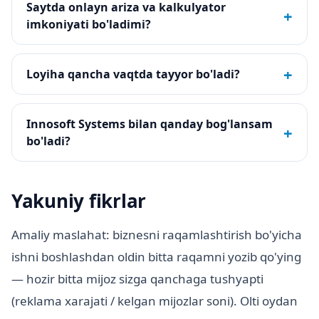
Saytda onlayn ariza va kalkulyator
+
imkoniyati bo'ladimi?
+
Loyiha qancha vaqtda tayyor bo'ladi?
Innosoft Systems bilan qanday bog'lansam
+
bo'ladi?
Yakuniy fikrlar
Amaliy maslahat: biznesni raqamlashtirish bo'yicha
ishni boshlashdan oldin bitta raqamni yozib qo'ying
— hozir bitta mijoz sizga qanchaga tushyapti
(reklama xarajati / kelgan mijozlar soni). Olti oydan