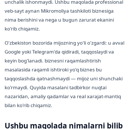
unchalik ishonmaydi. Ushbu maqolada professional
veb-sayt aynan Mikromoliya tashkiloti biznesiga
nima berishini va nega u bugun zarurat ekanini
ko'rib chiqamiz.
O'zbekiston bozorida mijozning yo'li o'zgardi: u avval
Google yoki Telegram'da qidiradi, taqqoslaydi va
keyin bog'lanadi. biznesni raqamlashtirish
masalasida raqamli ishtiroki yo'q biznes bu
taqqoslashda qatnashmaydi — mijoz uni shunchaki
ko'rmaydi. Quyida masalani tadbirkor nuqtai
nazaridan, amaliy qadamlar va real xarajat-mantiq
bilan ko'rib chiqamiz.
Ushbu maqolada nimalarni bilib