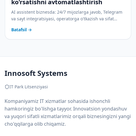
ko'rsatishni avtomatlashtirish
AI assistent biznesda: 24/7 mijozlarga javob, Telegram
va sayt integratsiyasi, operatorga o'tkazish va sifat
nazorati. Amaliy joriy etish rejasi bilan.
Batafsil
→
Innosoft Systems
IT Park Litsenziyasi
Kompaniyamiz IT xizmatlar sohasida ishonchli
hamkoringiz bo'lishga tayyor. Innovatsion yondashuv
va yuqori sifatli xizmatlarimiz orqali biznesingizni yangi
cho'qqilarga olib chiqamiz.