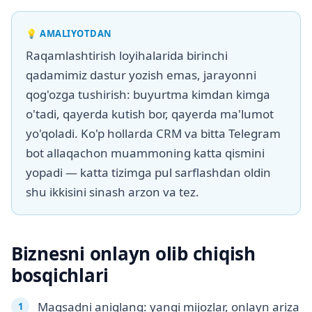
💡
AMALIYOTDAN
Raqamlashtirish loyihalarida birinchi
qadamimiz dastur yozish emas, jarayonni
qog'ozga tushirish: buyurtma kimdan kimga
o'tadi, qayerda kutish bor, qayerda ma'lumot
yo'qoladi. Ko'p hollarda CRM va bitta Telegram
bot allaqachon muammoning katta qismini
yopadi — katta tizimga pul sarflashdan oldin
shu ikkisini sinash arzon va tez.
Biznesni onlayn olib chiqish
bosqichlari
Maqsadni aniqlang: yangi mijozlar, onlayn ariza