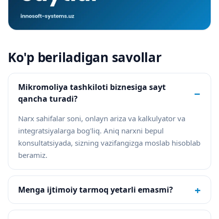
Ko'p beriladigan savollar
Mikromoliya tashkiloti biznesiga sayt
−
qancha turadi?
Narx sahifalar soni, onlayn ariza va kalkulyator va
integratsiyalarga bog'liq. Aniq narxni bepul
konsultatsiyada, sizning vazifangizga moslab hisoblab
beramiz.
+
Menga ijtimoiy tarmoq yetarli emasmi?