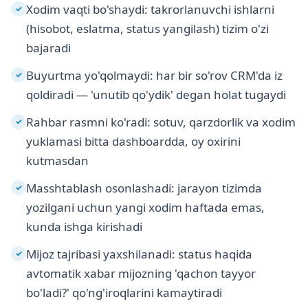
Xodim vaqti bo'shaydi: takrorlanuvchi ishlarni
✓
(hisobot, eslatma, status yangilash) tizim o'zi
bajaradi
Buyurtma yo'qolmaydi: har bir so'rov CRM'da iz
✓
qoldiradi — 'unutib qo'ydik' degan holat tugaydi
Rahbar rasmni ko'radi: sotuv, qarzdorlik va xodim
✓
yuklamasi bitta dashboardda, oy oxirini
kutmasdan
Masshtablash osonlashadi: jarayon tizimda
✓
yozilgani uchun yangi xodim haftada emas,
kunda ishga kirishadi
Mijoz tajribasi yaxshilanadi: status haqida
✓
avtomatik xabar mijozning 'qachon tayyor
bo'ladi?' qo'ng'iroqlarini kamaytiradi