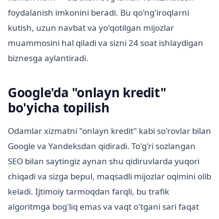
foydalanish imkonini beradi. Bu qo'ng'iroqlarni
kutish, uzun navbat va yo'qotilgan mijozlar
muammosini hal qiladi va sizni 24 soat ishlaydigan
biznesga aylantiradi.
Google'da "onlayn kredit"
bo'yicha topilish
Odamlar xizmatni "onlayn kredit" kabi so'rovlar bilan
Google va Yandeksdan qidiradi. To'g'ri sozlangan
SEO bilan saytingiz aynan shu qidiruvlarda yuqori
chiqadi va sizga bepul, maqsadli mijozlar oqimini olib
keladi. Ijtimoiy tarmoqdan farqli, bu trafik
algoritmga bog'liq emas va vaqt o'tgani sari faqat