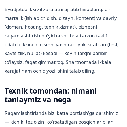
Byudjetda ikki xil xarajatni ajratib hisoblang: bir
martalik (ishlab chiqish, dizayn, kontent) va davriy
(domen, hosting, texnik xizmat). biznesni
raqamlashtirish bo'yicha shubhali arzon taklif
odatda ikkinchi qismni yashiradi yoki sifatdan (test,
xavfsizlik, hujjat) kesadi — keyin farqni baribir
to'laysiz, faqat qimmatroq. Shartnomada ikkala
xarajat ham ochiq yozilishini talab qiling.
Texnik tomondan: nimani
tanlaymiz va nega
Raqamlashtirishda biz 'katta portlash'ga qarshimiz
— kichik, tez o'zini ko'rsatadigan bosqichlar bilan