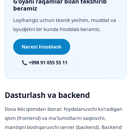
G'oyani raqamlar bilan tekshirib
beramiz
Loyihangiz uchun texnik yechim, muddat va
byudjetni bir kunda hisoblab beramiz.
Narxni hisoblash
📞 +998 91 055 55 11
Dasturlash va backend
Ilova ikki qismdan iborat: foydalanuvchi ko'radigan
qism (frontend) va ma'lumotlarni saqlovchi,
mantiqni boshqaruvchi server (backend). Backend