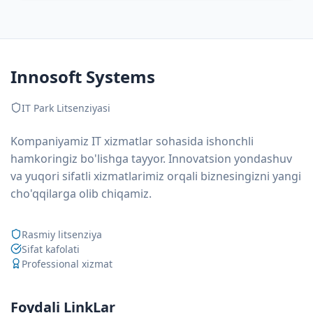
Innosoft Systems
IT Park Litsenziyasi
Kompaniyamiz IT xizmatlar sohasida ishonchli
hamkoringiz bo'lishga tayyor. Innovatsion yondashuv
va yuqori sifatli xizmatlarimiz orqali biznesingizni yangi
cho'qqilarga olib chiqamiz.
Rasmiy litsenziya
Sifat kafolati
Professional xizmat
Foydali LinkLar