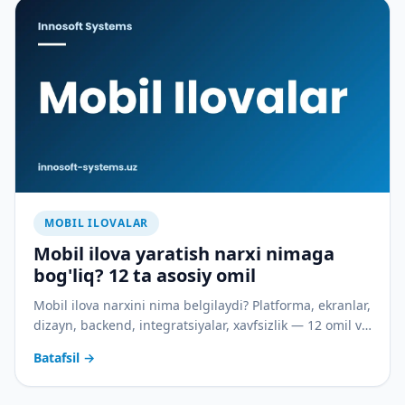
MOBIL ILOVALAR
Mobil ilova yaratish narxi nimaga
bog'liq? 12 ta asosiy omil
Mobil ilova narxini nima belgilaydi? Platforma, ekranlar,
dizayn, backend, integratsiyalar, xavfsizlik — 12 omil va
MVP bilan byudjetni tejash yo'llari.
Batafsil
→