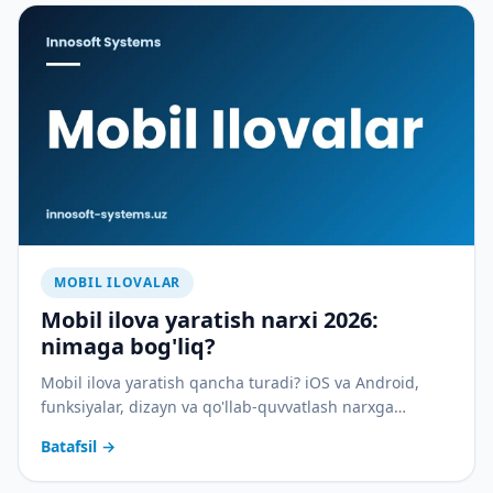
MOBIL ILOVALAR
Mobil ilova yaratish narxi 2026:
nimaga bog'liq?
Mobil ilova yaratish qancha turadi? iOS va Android,
funksiyalar, dizayn va qo'llab-quvvatlash narxga
qanday ta'sir qiladi — batafsil tushuntirish.
Batafsil
→