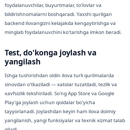
foydalanuvchilar, buyurtmalar, to'lovlar va
bildirishnomalarni boshqaradi. Yaxshi qurilgan
backend ilovangizni kelajakda kengaytirishga va
minglab foydalanuvchini ko'tarishga imkon beradi.
Test, do'konga joylash va
yangilash
Ishga tushirishdan oldin ilova turli qurilmalarda
sinovdan o'tkaziladi — xatolar tuzatiladi, tezlik va
xavfsizlik tekshiriladi. So'ng App Store va Google
Play'ga joylash uchun qoidalar bo'yicha
tayyorlanadi. Joylashdan keyin ham ilova doimiy
yangilanish, yangi funksiyalar va texnik xizmat talab
qiladi.