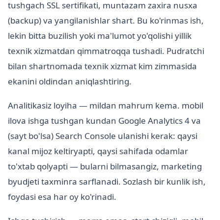
tushgach SSL sertifikati, muntazam zaxira nusxa
(backup) va yangilanishlar shart. Bu ko'rinmas ish,
lekin bitta buzilish yoki ma'lumot yo'qolishi yillik
texnik xizmatdan qimmatroqqa tushadi. Pudratchi
bilan shartnomada texnik xizmat kim zimmasida
ekanini oldindan aniqlashtiring.
Analitikasiz loyiha — mildan mahrum kema. mobil
ilova ishga tushgan kundan Google Analytics 4 va
(sayt bo'lsa) Search Console ulanishi kerak: qaysi
kanal mijoz keltiryapti, qaysi sahifada odamlar
to'xtab qolyapti — bularni bilmasangiz, marketing
byudjeti taxminга sarflanadi. Sozlash bir kunlik ish,
foydasi esa har oy ko'rinadi.