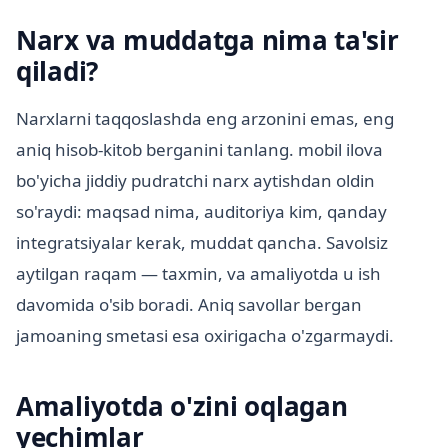
Narx va muddatga nima ta'sir
qiladi?
Narxlarni taqqoslashda eng arzonini emas, eng
aniq hisob-kitob berganini tanlang. mobil ilova
bo'yicha jiddiy pudratchi narx aytishdan oldin
so'raydi: maqsad nima, auditoriya kim, qanday
integratsiyalar kerak, muddat qancha. Savolsiz
aytilgan raqam — taxmin, va amaliyotda u ish
davomida o'sib boradi. Aniq savollar bergan
jamoaning smetasi esa oxirigacha o'zgarmaydi.
Amaliyotda o'zini oqlagan
yechimlar