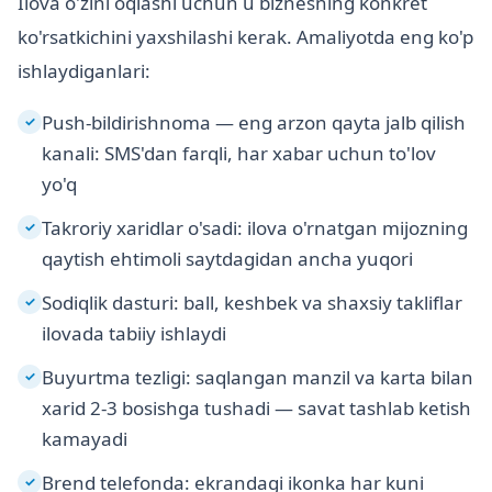
Ilova o'zini oqlashi uchun u biznesning konkret
ko'rsatkichini yaxshilashi kerak. Amaliyotda eng ko'p
ishlaydiganlari:
Push-bildirishnoma — eng arzon qayta jalb qilish
✓
kanali: SMS'dan farqli, har xabar uchun to'lov
yo'q
Takroriy xaridlar o'sadi: ilova o'rnatgan mijozning
✓
qaytish ehtimoli saytdagidan ancha yuqori
Sodiqlik dasturi: ball, keshbek va shaxsiy takliflar
✓
ilovada tabiiy ishlaydi
Buyurtma tezligi: saqlangan manzil va karta bilan
✓
xarid 2-3 bosishga tushadi — savat tashlab ketish
kamayadi
Brend telefonda: ekrandagi ikonka har kuni
✓