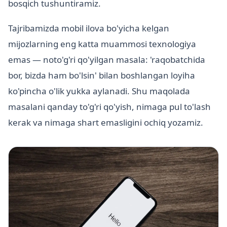
bosqich tushuntiramiz.
Tajribamizda mobil ilova bo'yicha kelgan
mijozlarning eng katta muammosi texnologiya
emas — noto'g'ri qo'yilgan masala: 'raqobatchida
bor, bizda ham bo'lsin' bilan boshlangan loyiha
ko'pincha o'lik yukka aylanadi. Shu maqolada
masalani qanday to'g'ri qo'yish, nimaga pul to'lash
kerak va nimaga shart emasligini ochiq yozamiz.