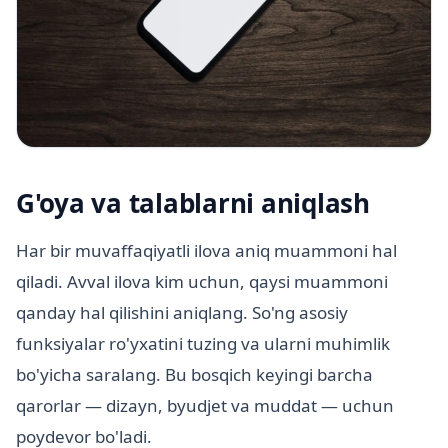
G'oya va talablarni aniqlash
Har bir muvaffaqiyatli ilova aniq muammoni hal
qiladi. Avval ilova kim uchun, qaysi muammoni
qanday hal qilishini aniqlang. So'ng asosiy
funksiyalar ro'yxatini tuzing va ularni muhimlik
bo'yicha saralang. Bu bosqich keyingi barcha
qarorlar — dizayn, byudjet va muddat — uchun
poydevor bo'ladi.