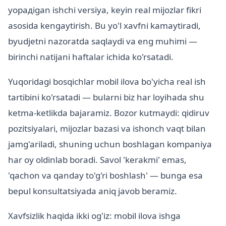
yopадigan ishchi versiya, keyin real mijozlar fikri
asosida kengaytirish. Bu yo'l xavfni kamaytiradi,
byudjetni nazoratda saqlaydi va eng muhimi —
birinchi natijani haftalar ichida ko'rsatadi.
Yuqoridagi bosqichlar mobil ilova bo'yicha real ish
tartibini ko'rsatadi — bularni biz har loyihada shu
ketma-ketlikda bajaramiz. Bozor kutmaydi: qidiruv
pozitsiyalari, mijozlar bazasi va ishonch vaqt bilan
jamg'ariladi, shuning uchun boshlagan kompaniya
har oy oldinlab boradi. Savol 'kerakmi' emas,
'qachon va qanday to'g'ri boshlash' — bunga esa
bepul konsultatsiyada aniq javob beramiz.
Xavfsizlik haqida ikki og'iz: mobil ilova ishga