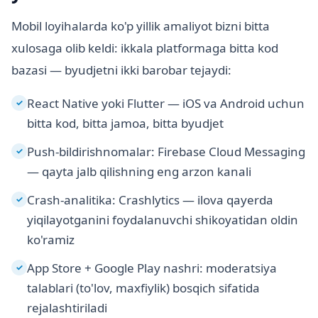
Mobil loyihalarda ko'p yillik amaliyot bizni bitta
xulosaga olib keldi: ikkala platformaga bitta kod
bazasi — byudjetni ikki barobar tejaydi:
React Native yoki Flutter — iOS va Android uchun
✓
bitta kod, bitta jamoa, bitta byudjet
Push-bildirishnomalar: Firebase Cloud Messaging
✓
— qayta jalb qilishning eng arzon kanali
Crash-analitika: Crashlytics — ilova qayerda
✓
yiqilayotganini foydalanuvchi shikoyatidan oldin
ko'ramiz
App Store + Google Play nashri: moderatsiya
✓
talablari (to'lov, maxfiylik) bosqich sifatida
rejalashtiriladi