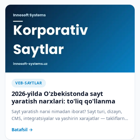
VEB-SAYTLAR
2026-yilda O'zbekistonda sayt
yaratish narxlari: to'liq qo'llanma
Sayt yaratish narxi nimadan iborat? Sayt turi, dizayn,
CMS, integratsiyalar va yashirin xarajatlar — takliflarni
to'g'ri taqqoslash va byudjetni tejash yo'llari.
Batafsil
→