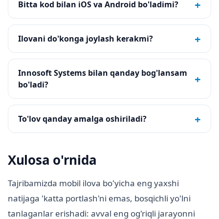
+
Bitta kod bilan iOS va Android bo'ladimi?
+
Ilovani do'konga joylash kerakmi?
Innosoft Systems bilan qanday bog'lansam
+
bo'ladi?
+
To'lov qanday amalga oshiriladi?
Xulosa o'rnida
Tajribamizda mobil ilova bo'yicha eng yaxshi
natijaga 'katta portlash'ni emas, bosqichli yo'lni
tanlaganlar erishadi: avval eng og'riqli jarayonni