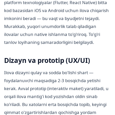
platform texnologiyalar (Flutter, React Native) bitta
kod bazasidan iOS va Android uchun ilova chiqarish
imkonini beradi — bu vaqt va byudjetni tejaydi.
Murakkab, yuqori unumdorlik talab qiladigan
ilovalar uchun native ishlanma to'g'riroq. To'g'ri
tanlov loyihaning samaradorligini belgilaydi.
Dizayn va prototip (UX/UI)
Ilova dizayni qulay va sodda bo'lishi shart —
foydalanuvchi maqsadiga 2-3 bosqichda yetishi
kerak. Avval prototip (interaktiv maket) yaratiladi, u
orqali ilova mantig'i kod yozishdan oldin sinab
ko'riladi. Bu xatolarni erta bosqichda topib, keyingi
qimmat o'zgartirishlardan qochishga yordam