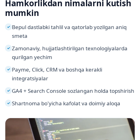
Hamkorlikdan nimalarni kutish
mumkin
Bepul dastlabki tahlil va qatorlab yozilgan aniq
✓
smeta
Zamonaviy, hujjatlashtirilgan texnologiyalarda
✓
qurilgan yechim
Payme, Click, CRM va boshqa kerakli
✓
integratsiyalar
GA4 + Search Console sozlangan holda topshirish
✓
Shartnoma bo'yicha kafolat va doimiy aloqa
✓