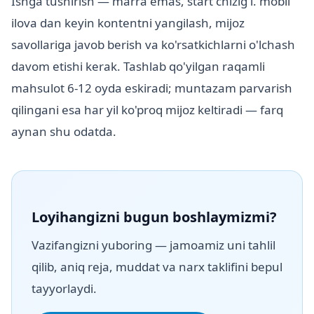
Ishga tushirish — marra emas, start chizig'i. mobil
ilova dan keyin kontentni yangilash, mijoz
savollariga javob berish va ko'rsatkichlarni o'lchash
davom etishi kerak. Tashlab qo'yilgan raqamli
mahsulot 6-12 oyda eskiradi; muntazam parvarish
qilingani esa har yil ko'proq mijoz keltiradi — farq
aynan shu odatda.
Loyihangizni bugun boshlaymizmi?
Vazifangizni yuboring — jamoamiz uni tahlil
qilib, aniq reja, muddat va narx taklifini bepul
tayyorlaydi.