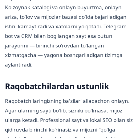
Ko'zoynak katalogi va onlayn buyurtma, onlayn
ariza, to'lov va mijozlar bazasi qo'lda bajariladigan
ishni kamaytiradi va xatolarni yo'qotadi. Telegram
bot va CRM bilan bog'langan sayt esa butun
jarayonni — birinchi so'rovdan to'langan
xizmatgacha — yagona boshqariladigan tizimga
aylantiradi.
Raqobatchilardan ustunlik
Raqobatchilaringizning ba'zilari allaqachon onlayn.
Agar ularning sayti bo'lib, sizniki bo'lmasa, mijoz
ularga ketadi. Professional sayt va lokal SEO bilan siz
qidiruvda birinchi ko'rinasiz va mijozni "qo'lga