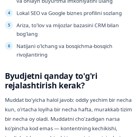
va onlayn buyurtma imkoniyatini ulang
Lokal SEO va Google biznes profilini sozlang
Ariza, to'lov va mijozlar bazasini CRM bilan
bog'lang
Natijani o'lchang va bosqichma-bosqich
rivojlantiring
Byudjetni qanday to'g'ri
rejalashtirish kerak?
Muddat bo'yicha halol javob: oddiy yechim bir necha
kun, o'rtacha loyiha bir necha hafta, murakkab tizim
bir necha oy oladi. Muddatni cho'zadigan narsa
ko'pincha kod emas — kontentning kechikishi,