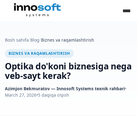
Bosh sahifa
/
Blog
/
Biznes va raqamlashtirish
BIZNES VA RAQAMLASHTIRISH
Optika do'koni biznesiga nega
veb-sayt kerak?
Azimjon Bekmuratov
— Innosoft Systems texnik rahbari
•
March 27, 2026
•
5
daqiqa o'qish