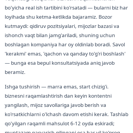
bo'yicha real ish tartibini ko'rsatadi — bularni biz har
loyihada shu ketma-ketlikda bajaramiz. Bozor
kutmaydi: qidiruv pozitsiyalari, mijozlar bazasi va
ishonch vaqt bilan jamg'ariladi, shuning uchun
boshlagan kompaniya har oy oldinlab boradi. Savol
'kerakmi' emas, 'qachon va qanday to'g'ri boshlash'
— bunga esa bepul konsultatsiyada aniq javob
beramiz.
Ishga tushirish — marra emas, start chizig'i.
biznesni raqamlashtirish dan keyin kontentni
yangilash, mijoz savollariga javob berish va
ko'rsatkichlarni o'lchash davom etishi kerak. Tashlab
qo'yilgan raqamli mahsulot 6-12 oyda eskiradi;
muntazam parvarish qilingani esa har yil ko'proq