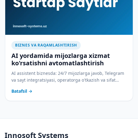
BIZNES VA RAQAMLASHTIRISH
AI yordamida mijozlarga xizmat
ko'rsatishni avtomatlashtirish
AI assistent biznesda: 24/7 mijozlarga javob, Telegram
va sayt integratsiyasi, operatorga o'tkazish va sifat
nazorati. Amaliy joriy etish rejasi bilan.
Batafsil
→
Innosoft Systems