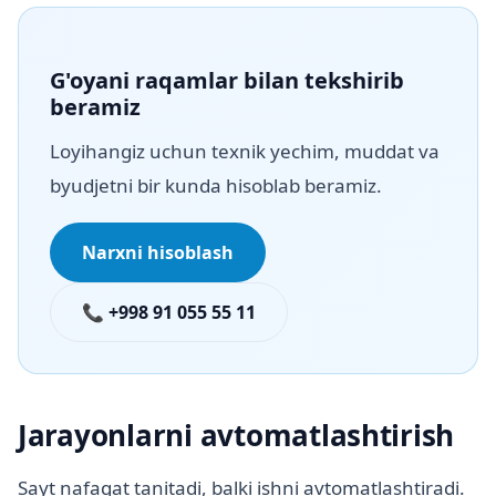
G'oyani raqamlar bilan tekshirib
beramiz
Loyihangiz uchun texnik yechim, muddat va
byudjetni bir kunda hisoblab beramiz.
Narxni hisoblash
📞 +998 91 055 55 11
Jarayonlarni avtomatlashtirish
Sayt nafaqat tanitadi, balki ishni avtomatlashtiradi.