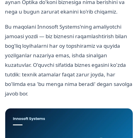
aynan Optika do'koni biznesiga nima berishini va
nega u bugun zarurat ekanini ko'rib chiqamiz.
Bu maqolani Innosoft Systems'ning amaliyotchi
jamoasi yozdi — biz biznesni raqamlashtirish bilan
bog'liq loyihalarni har oy topshiramiz va quyida
yozilganlar nazariya emas, ishda sinalgan
kuzatuvlar. O'quvchi sifatida biznes egasini ko'zda
tutdik: texnik atamalar faqat zarur joyda, har
bo'limda esa 'bu menga nima beradi' degan savolga
javob bor.