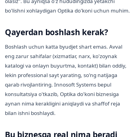
olasiz". Bu ayniqsa o'z hududingizda yetakchi
bo'lishni xohlaydigan Optika do'koni uchun muhim.
Qayerdan boshlash kerak?
Boshlash uchun katta byudjet shart emas. Avval
eng zarur sahifalar (xizmatlar, narx, ko'zoynak
katalogi va onlayn buyurtma, kontakt) bilan oddiy,
lekin professional sayt yarating, so'ng natijaga
qarab rivojlantiring. Innosoft Systems bepul
konsultatsiya o'tkazib, Optika do'koni biznesiga
aynan nima kerakligini aniqlaydi va shaffof reja
bilan ishni boshlaydi.
Bu biznesga real nima beradi