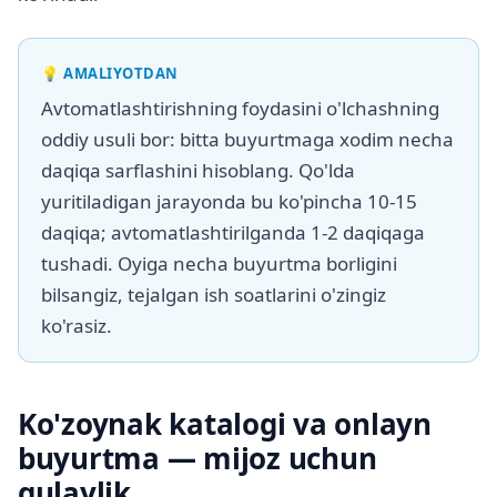
💡
AMALIYOTDAN
Avtomatlashtirishning foydasini o'lchashning
oddiy usuli bor: bitta buyurtmaga xodim necha
daqiqa sarflashini hisoblang. Qo'lda
yuritiladigan jarayonda bu ko'pincha 10-15
daqiqa; avtomatlashtirilganda 1-2 daqiqaga
tushadi. Oyiga necha buyurtma borligini
bilsangiz, tejalgan ish soatlarini o'zingiz
ko'rasiz.
Ko'zoynak katalogi va onlayn
buyurtma — mijoz uchun
qulaylik