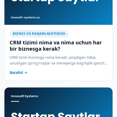
BIZNES VA RAQAMLASHTIRISH
CRM tizimi nima va nima uchun har
bir biznesga kerak?
CRM tizim biznesga nima beradi: yo'qolgan lidlar,
unutilgan qo'ng'iroqlar va menejerga bog'liqlik qancha
pulga tushadi — va CRM buni qanday to'xtatadi.
Batafsil
→