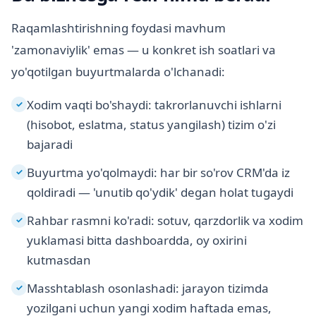
Raqamlashtirishning foydasi mavhum
'zamonaviylik' emas — u konkret ish soatlari va
yo'qotilgan buyurtmalarda o'lchanadi:
Xodim vaqti bo'shaydi: takrorlanuvchi ishlarni
✓
(hisobot, eslatma, status yangilash) tizim o'zi
bajaradi
Buyurtma yo'qolmaydi: har bir so'rov CRM'da iz
✓
qoldiradi — 'unutib qo'ydik' degan holat tugaydi
Rahbar rasmni ko'radi: sotuv, qarzdorlik va xodim
✓
yuklamasi bitta dashboardda, oy oxirini
kutmasdan
Masshtablash osonlashadi: jarayon tizimda
✓
yozilgani uchun yangi xodim haftada emas,