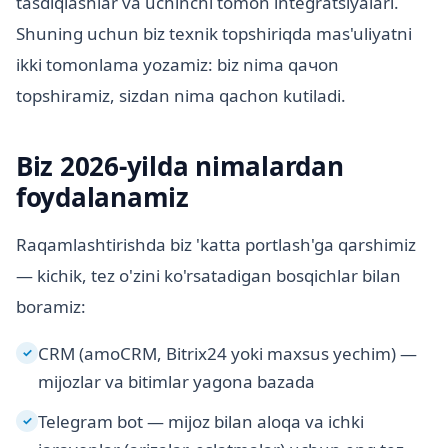
tasdiqlashlar va uchinchi tomon integratsiyalari.
Shuning uchun biz texnik topshiriqda mas'uliyatni
ikki tomonlama yozamiz: biz nima qачon
topshiramiz, sizdan nima qachon kutiladi.
Biz 2026-yilda nimalardan
foydalanamiz
Raqamlashtirishda biz 'katta portlash'ga qarshimiz
— kichik, tez o'zini ko'rsatadigan bosqichlar bilan
boramiz:
CRM (amoCRM, Bitrix24 yoki maxsus yechim) —
✓
mijozlar va bitimlar yagona bazada
Telegram bot — mijoz bilan aloqa va ichki
✓