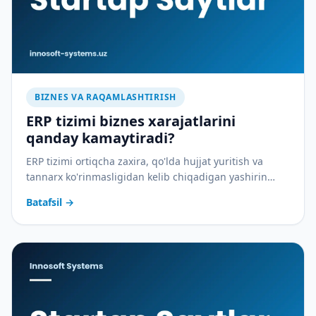
BIZNES VA RAQAMLASHTIRISH
ERP tizimi biznes xarajatlarini
qanday kamaytiradi?
ERP tizimi ortiqcha zaxira, qo'lda hujjat yuritish va
tannarx ko'rinmasligidan kelib chiqadigan yashirin
xarajatlarni qanday yopadi — amaliy tahlil.
Batafsil
→