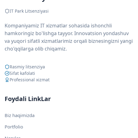
IT Park Litsenziyasi
Kompaniyamiz IT xizmatlar sohasida ishonchli
hamkoringiz bo'lishga tayyor. Innovatsion yondashuv
va yuqori sifatli xizmatlarimiz orqali biznesingizni yangi
cho'qqilarga olib chiqamiz.
Rasmiy litsenziya
Sifat kafolati
Professional xizmat
Foydali LinkLar
Biz haqimizda
Portfolio