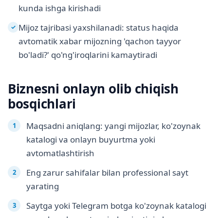
kunda ishga kirishadi
Mijoz tajribasi yaxshilanadi: status haqida
✓
avtomatik xabar mijozning 'qachon tayyor
bo'ladi?' qo'ng'iroqlarini kamaytiradi
Biznesni onlayn olib chiqish
bosqichlari
Maqsadni aniqlang: yangi mijozlar, ko'zoynak
katalogi va onlayn buyurtma yoki
avtomatlashtirish
Eng zarur sahifalar bilan professional sayt
yarating
Saytga yoki Telegram botga ko'zoynak katalogi