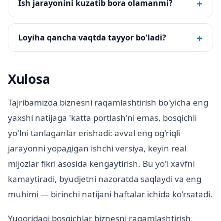
+
Ish jarayonini kuzatib bora olamanmi?
+
Loyiha qancha vaqtda tayyor bo'ladi?
Xulosa
Tajribamizda biznesni raqamlashtirish bo'yicha eng
yaxshi natijaga 'katta portlash'ni emas, bosqichli
yo'lni tanlaganlar erishadi: avval eng og'riqli
jarayonni yopадigan ishchi versiya, keyin real
mijozlar fikri asosida kengaytirish. Bu yo'l xavfni
kamaytiradi, byudjetni nazoratda saqlaydi va eng
muhimi — birinchi natijani haftalar ichida ko'rsatadi.
Yuqoridagi bosqichlar biznesni raqamlashtirish