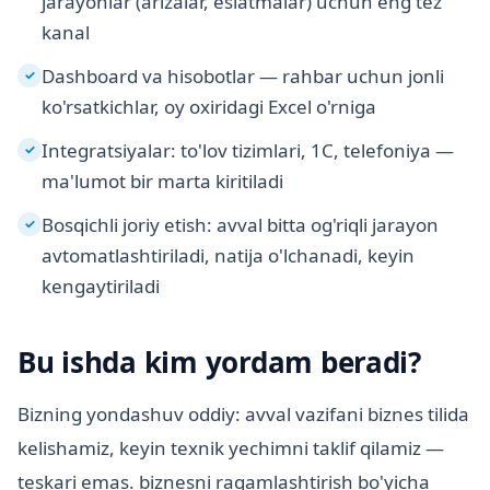
jarayonlar (arizalar, eslatmalar) uchun eng tez
kanal
Dashboard va hisobotlar — rahbar uchun jonli
✓
ko'rsatkichlar, oy oxiridagi Excel o'rniga
Integratsiyalar: to'lov tizimlari, 1C, telefoniya —
✓
ma'lumot bir marta kiritiladi
Bosqichli joriy etish: avval bitta og'riqli jarayon
✓
avtomatlashtiriladi, natija o'lchanadi, keyin
kengaytiriladi
Bu ishda kim yordam beradi?
Bizning yondashuv oddiy: avval vazifani biznes tilida
kelishamiz, keyin texnik yechimni taklif qilamiz —
teskari emas. biznesni raqamlashtirish bo'yicha