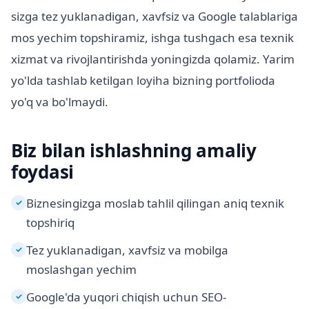
sizga tez yuklanadigan, xavfsiz va Google talablariga
mos yechim topshiramiz, ishga tushgach esa texnik
xizmat va rivojlantirishda yoningizda qolamiz. Yarim
yo'lda tashlab ketilgan loyiha bizning portfolioda
yo'q va bo'lmaydi.
Biz bilan ishlashning amaliy
foydasi
Biznesingizga moslab tahlil qilingan aniq texnik
✓
topshiriq
Tez yuklanadigan, xavfsiz va mobilga
✓
moslashgan yechim
Google'da yuqori chiqish uchun SEO-
✓