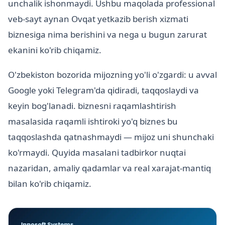
unchalik ishonmaydi. Ushbu maqolada professional
veb-sayt aynan Ovqat yetkazib berish xizmati
biznesiga nima berishini va nega u bugun zarurat
ekanini ko'rib chiqamiz.
O'zbekiston bozorida mijozning yo'li o'zgardi: u avval
Google yoki Telegram'da qidiradi, taqqoslaydi va
keyin bog'lanadi. biznesni raqamlashtirish
masalasida raqamli ishtiroki yo'q biznes bu
taqqoslashda qatnashmaydi — mijoz uni shunchaki
ko'rmaydi. Quyida masalani tadbirkor nuqtai
nazaridan, amaliy qadamlar va real xarajat-mantiq
bilan ko'rib chiqamiz.