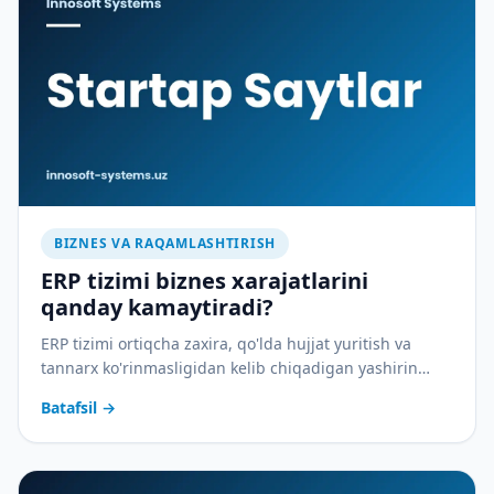
BIZNES VA RAQAMLASHTIRISH
ERP tizimi biznes xarajatlarini
qanday kamaytiradi?
ERP tizimi ortiqcha zaxira, qo'lda hujjat yuritish va
tannarx ko'rinmasligidan kelib chiqadigan yashirin
xarajatlarni qanday yopadi — amaliy tahlil.
Batafsil
→