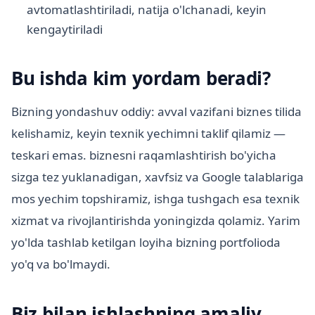
avtomatlashtiriladi, natija o'lchanadi, keyin
kengaytiriladi
Bu ishda kim yordam beradi?
Bizning yondashuv oddiy: avval vazifani biznes tilida
kelishamiz, keyin texnik yechimni taklif qilamiz —
teskari emas. biznesni raqamlashtirish bo'yicha
sizga tez yuklanadigan, xavfsiz va Google talablariga
mos yechim topshiramiz, ishga tushgach esa texnik
xizmat va rivojlantirishda yoningizda qolamiz. Yarim
yo'lda tashlab ketilgan loyiha bizning portfolioda
yo'q va bo'lmaydi.
Biz bilan ishlashning amaliy