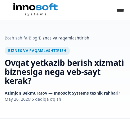
Bosh sahifa
/
Blog
/
Biznes va raqamlashtirish
BIZNES VA RAQAMLASHTIRISH
Ovqat yetkazib berish xizmati
biznesiga nega veb-sayt
kerak?
Azimjon Bekmuratov
— Innosoft Systems texnik rahbari
•
May 20, 2026
•
5
daqiqa o'qish