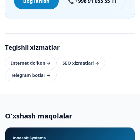
Bog'lanish
📞 +998 91 055 55 11
Tegishli xizmatlar
Internet do'kon
→
SEO xizmatlari
→
Telegram botlar
→
O'xshash maqolalar