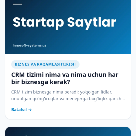
BIZNES VA RAQAMLASHTIRISH
CRM tizimi nima va nima uchun har
bir biznesga kerak?
CRM tizim biznesga nima beradi: yo'qolgan lidlar,
unutilgan qo'ng'iroqlar va menejerga bog'liqlik qancha
pulga tushadi — va CRM buni qanday to'xtatadi.
Batafsil
→