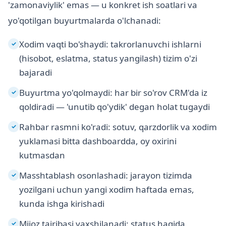
'zamonaviylik' emas — u konkret ish soatlari va
yo'qotilgan buyurtmalarda o'lchanadi:
Xodim vaqti bo'shaydi: takrorlanuvchi ishlarni
✓
(hisobot, eslatma, status yangilash) tizim o'zi
bajaradi
Buyurtma yo'qolmaydi: har bir so'rov CRM'da iz
✓
qoldiradi — 'unutib qo'ydik' degan holat tugaydi
Rahbar rasmni ko'radi: sotuv, qarzdorlik va xodim
✓
yuklamasi bitta dashboardda, oy oxirini
kutmasdan
Masshtablash osonlashadi: jarayon tizimda
✓
yozilgani uchun yangi xodim haftada emas,
kunda ishga kirishadi
Mijoz tajribasi yaxshilanadi: status haqida
✓