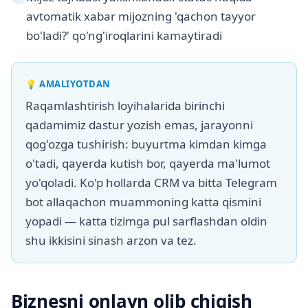
avtomatik xabar mijozning 'qachon tayyor
bo'ladi?' qo'ng'iroqlarini kamaytiradi
💡
AMALIYOTDAN
Raqamlashtirish loyihalarida birinchi
qadamimiz dastur yozish emas, jarayonni
qog'ozga tushirish: buyurtma kimdan kimga
o'tadi, qayerda kutish bor, qayerda ma'lumot
yo'qoladi. Ko'p hollarda CRM va bitta Telegram
bot allaqachon muammoning katta qismini
yopadi — katta tizimga pul sarflashdan oldin
shu ikkisini sinash arzon va tez.
Biznesni onlayn olib chiqish