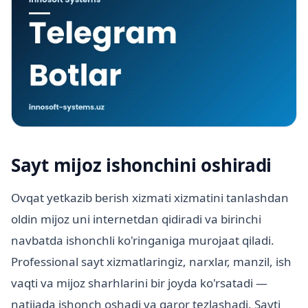
Sayt mijoz ishonchini oshiradi
Ovqat yetkazib berish xizmati xizmatini tanlashdan
oldin mijoz uni internetdan qidiradi va birinchi
navbatda ishonchli ko'ringaniga murojaat qiladi.
Professional sayt xizmatlaringiz, narxlar, manzil, ish
vaqti va mijoz sharhlarini bir joyda ko'rsatadi —
natijada ishonch oshadi va qaror tezlashadi. Sayti