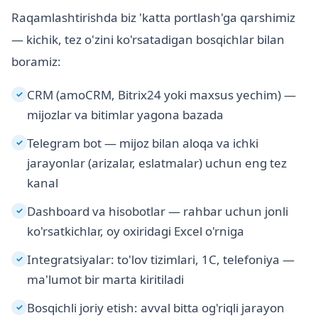
Raqamlashtirishda biz 'katta portlash'ga qarshimiz
— kichik, tez o'zini ko'rsatadigan bosqichlar bilan
boramiz:
CRM (amoCRM, Bitrix24 yoki maxsus yechim) —
✓
mijozlar va bitimlar yagona bazada
Telegram bot — mijoz bilan aloqa va ichki
✓
jarayonlar (arizalar, eslatmalar) uchun eng tez
kanal
Dashboard va hisobotlar — rahbar uchun jonli
✓
ko'rsatkichlar, oy oxiridagi Excel o'rniga
Integratsiyalar: to'lov tizimlari, 1C, telefoniya —
✓
ma'lumot bir marta kiritiladi
Bosqichli joriy etish: avval bitta og'riqli jarayon
✓