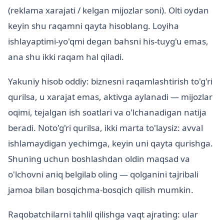
(reklama xarajati / kelgan mijozlar soni). Olti oydan
keyin shu raqamni qayta hisoblang. Loyiha
ishlayaptimi-yo'qmi degan bahsni his-tuyg'u emas,
ana shu ikki raqam hal qiladi.
Yakuniy hisob oddiy: biznesni raqamlashtirish to'g'ri
qurilsa, u xarajat emas, aktivga aylanadi — mijozlar
oqimi, tejalgan ish soatlari va o'lchanadigan natija
beradi. Noto'g'ri qurilsa, ikki marta to'laysiz: avval
ishlamaydigan yechimga, keyin uni qayta qurishga.
Shuning uchun boshlashdan oldin maqsad va
o'lchovni aniq belgilab oling — qolganini tajribali
jamoa bilan bosqichma-bosqich qilish mumkin.
Raqobatchilarni tahlil qilishga vaqt ajrating: ular