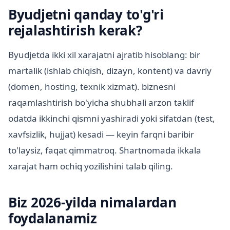
Byudjetni qanday to'g'ri
rejalashtirish kerak?
Byudjetda ikki xil xarajatni ajratib hisoblang: bir
martalik (ishlab chiqish, dizayn, kontent) va davriy
(domen, hosting, texnik xizmat). biznesni
raqamlashtirish bo'yicha shubhali arzon taklif
odatda ikkinchi qismni yashiradi yoki sifatdan (test,
xavfsizlik, hujjat) kesadi — keyin farqni baribir
to'laysiz, faqat qimmatroq. Shartnomada ikkala
xarajat ham ochiq yozilishini talab qiling.
Biz 2026-yilda nimalardan
foydalanamiz