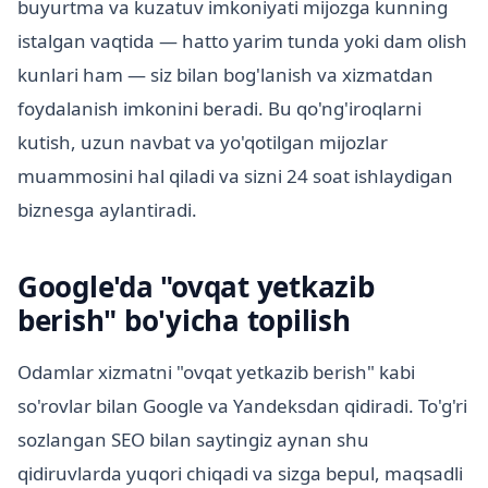
buyurtma va kuzatuv imkoniyati mijozga kunning
istalgan vaqtida — hatto yarim tunda yoki dam olish
kunlari ham — siz bilan bog'lanish va xizmatdan
foydalanish imkonini beradi. Bu qo'ng'iroqlarni
kutish, uzun navbat va yo'qotilgan mijozlar
muammosini hal qiladi va sizni 24 soat ishlaydigan
biznesga aylantiradi.
Google'da "ovqat yetkazib
berish" bo'yicha topilish
Odamlar xizmatni "ovqat yetkazib berish" kabi
so'rovlar bilan Google va Yandeksdan qidiradi. To'g'ri
sozlangan SEO bilan saytingiz aynan shu
qidiruvlarda yuqori chiqadi va sizga bepul, maqsadli