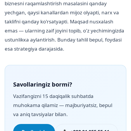
biznesni raqamlashtirish masalasini qanday
yechgan, qaysi kanallardan mijoz olyapti, narx va
taklifni qanday ko'rsatyapti. Maqsad nusxalash
emas — ularning zaif joyini topib, o'z yechimingizda
ustunlikка aylantirish. Bunday tahlil bepul, foydasi
esa strategiya darajasida.
Savollaringiz bormi?
Vazifangizni 15 daqiqalik suhbatda
muhokama qilamiz — majburiyatsiz, bepul
va aniq tavsiyalar bilan.