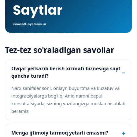
Tez-tez so'raladigan savollar
Ovqat yetkazib berish xizmati biznesiga sayt
−
qancha turadi?
Narx sahifalar soni, onlayn buyurtma va kuzatuv va
integratsiyalarga bog'liq. Aniq narxni bepul
konsultatsiyada, sizning vazifangizga moslab hisoblab
beramiz.
+
Menga ijtimoiy tarmoq yetarli emasmi?