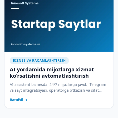
BIZNES VA RAQAMLASHTIRISH
AI yordamida mijozlarga xizmat
ko'rsatishni avtomatlashtirish
AI assistent biznesda: 24/7 mijozlarga javob, Telegram
va sayt integratsiyasi, operatorga o'tkazish va sifat
nazorati. Amaliy joriy etish rejasi bilan.
Batafsil
→