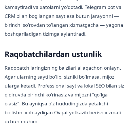
kamaytiradi va xatolarni yo'qotadi. Telegram bot va
CRM bilan bog'langan sayt esa butun jarayonni —
birinchi so'rovdan to'langan xizmatgacha — yagona
boshqariladigan tizimga aylantiradi.
Raqobatchilardan ustunlik
Raqobatchilaringizning ba'zilari allaqachon onlayn.
Agar ularning sayti bo'lib, sizniki bo'lmasa, mijoz
ularga ketadi. Professional sayt va lokal SEO bilan siz
qidiruvda birinchi ko'rinasiz va mijozni "qo'lga
olasiz". Bu ayniqsa o'z hududingizda yetakchi
bo'lishni xohlaydigan Ovqat yetkazib berish xizmati
uchun muhim.