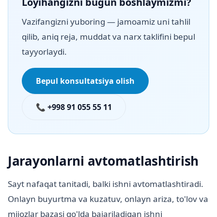
Loyihangizni bugun boshlaymizmi?
Vazifangizni yuboring — jamoamiz uni tahlil
qilib, aniq reja, muddat va narx taklifini bepul
tayyorlaydi.
Bepul konsultatsiya olish
📞 +998 91 055 55 11
Jarayonlarni avtomatlashtirish
Sayt nafaqat tanitadi, balki ishni avtomatlashtiradi.
Onlayn buyurtma va kuzatuv, onlayn ariza, to'lov va
mijozlar bazasi qo'lda bajariladigan ishni