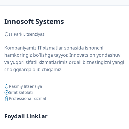
Innosoft Systems
IT Park Litsenziyasi
Kompaniyamiz IT xizmatlar sohasida ishonchli
hamkoringiz bo'lishga tayyor. Innovatsion yondashuv
va yuqori sifatli xizmatlarimiz orqali biznesingizni yangi
cho'qqilarga olib chiqamiz.
Rasmiy litsenziya
Sifat kafolati
Professional xizmat
Foydali LinkLar