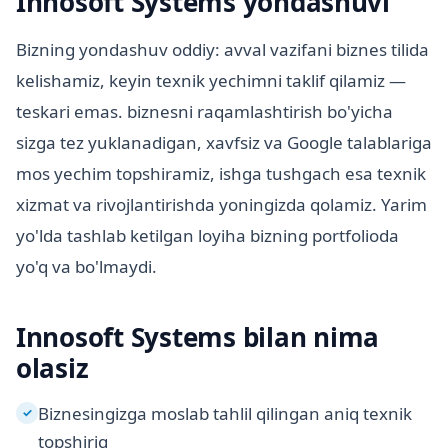
Innosoft Systems yondashuvi
Bizning yondashuv oddiy: avval vazifani biznes tilida
kelishamiz, keyin texnik yechimni taklif qilamiz —
teskari emas. biznesni raqamlashtirish bo'yicha
sizga tez yuklanadigan, xavfsiz va Google talablariga
mos yechim topshiramiz, ishga tushgach esa texnik
xizmat va rivojlantirishda yoningizda qolamiz. Yarim
yo'lda tashlab ketilgan loyiha bizning portfolioda
yo'q va bo'lmaydi.
Innosoft Systems bilan nima
olasiz
Biznesingizga moslab tahlil qilingan aniq texnik
✓
topshiriq