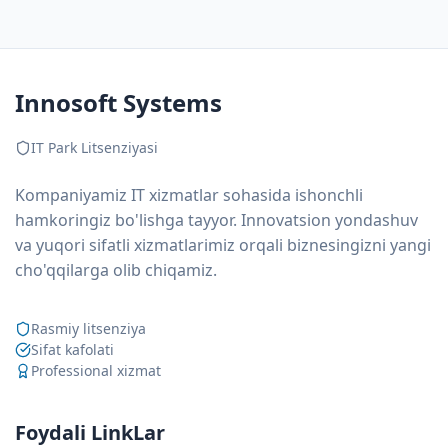
Innosoft Systems
IT Park Litsenziyasi
Kompaniyamiz IT xizmatlar sohasida ishonchli
hamkoringiz bo'lishga tayyor. Innovatsion yondashuv
va yuqori sifatli xizmatlarimiz orqali biznesingizni yangi
cho'qqilarga olib chiqamiz.
Rasmiy litsenziya
Sifat kafolati
Professional xizmat
Foydali LinkLar