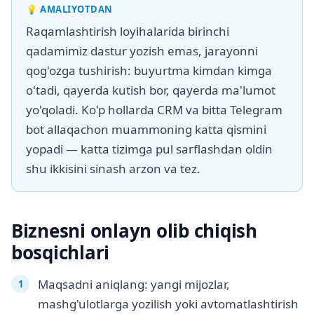
💡
AMALIYOTDAN
Raqamlashtirish loyihalarida birinchi
qadamimiz dastur yozish emas, jarayonni
qog'ozga tushirish: buyurtma kimdan kimga
o'tadi, qayerda kutish bor, qayerda ma'lumot
yo'qoladi. Ko'p hollarda CRM va bitta Telegram
bot allaqachon muammoning katta qismini
yopadi — katta tizimga pul sarflashdan oldin
shu ikkisini sinash arzon va tez.
Biznesni onlayn olib chiqish
bosqichlari
Maqsadni aniqlang: yangi mijozlar,
mashg'ulotlarga yozilish yoki avtomatlashtirish