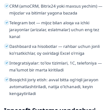
CRM (amoCRM, Bitrix24 yoki maxsus yechim) —
✓
mijozlar va bitimlar yagona bazada
Telegram bot — mijoz bilan aloqa va ichki
✓
jarayonlar (arizalar, eslatmalar) uchun eng tez
kanal
Dashboard va hisobotlar — rahbar uchun jonli
✓
ko'rsatkichlar, oy oxiridagi Excel o'rniga
Integratsiyalar: to'lov tizimlari, 1C, telefoniya —
✓
ma'lumot bir marta kiritiladi
Bosqichli joriy etish: avval bitta og'riqli jarayon
✓
avtomatlashtiriladi, natija o'lchanadi, keyin
kengaytiriladi