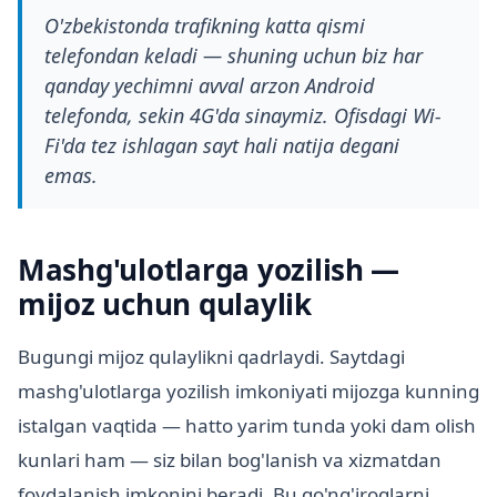
O'zbekistonda trafikning katta qismi
telefondan keladi — shuning uchun biz har
qanday yechimni avval arzon Android
telefonda, sekin 4G'da sinaymiz. Ofisdagi Wi-
Fi'da tez ishlagan sayt hali natija degani
emas.
Mashg'ulotlarga yozilish —
mijoz uchun qulaylik
Bugungi mijoz qulaylikni qadrlaydi. Saytdagi
mashg'ulotlarga yozilish imkoniyati mijozga kunning
istalgan vaqtida — hatto yarim tunda yoki dam olish
kunlari ham — siz bilan bog'lanish va xizmatdan
foydalanish imkonini beradi. Bu qo'ng'iroqlarni