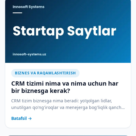
BIZNES VA RAQAMLASHTIRISH
CRM tizimi nima va nima uchun har
bir biznesga kerak?
CRM tizim biznesga nima beradi: yo'qolgan lidlar,
unutilgan qo'ng'iroqlar va menejerga bog'liqlik qancha
pulga tushadi — va CRM buni qanday to'xtatadi.
Batafsil
→