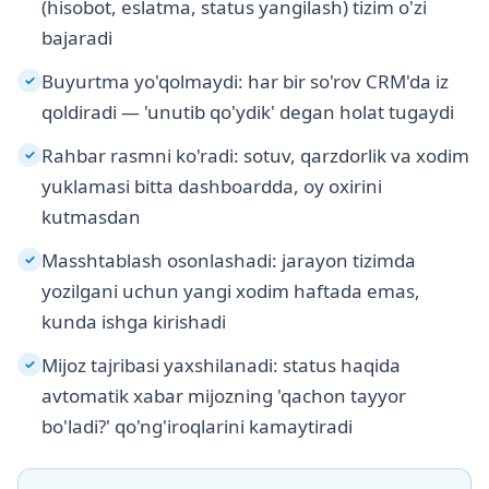
(hisobot, eslatma, status yangilash) tizim o'zi
bajaradi
Buyurtma yo'qolmaydi: har bir so'rov CRM'da iz
✓
qoldiradi — 'unutib qo'ydik' degan holat tugaydi
Rahbar rasmni ko'radi: sotuv, qarzdorlik va xodim
✓
yuklamasi bitta dashboardda, oy oxirini
kutmasdan
Masshtablash osonlashadi: jarayon tizimda
✓
yozilgani uchun yangi xodim haftada emas,
kunda ishga kirishadi
Mijoz tajribasi yaxshilanadi: status haqida
✓
avtomatik xabar mijozning 'qachon tayyor
bo'ladi?' qo'ng'iroqlarini kamaytiradi