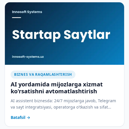
BIZNES VA RAQAMLASHTIRISH
AI yordamida mijozlarga xizmat
ko'rsatishni avtomatlashtirish
AI assistent biznesda: 24/7 mijozlarga javob, Telegram
va sayt integratsiyasi, operatorga o'tkazish va sifat
nazorati. Amaliy joriy etish rejasi bilan.
Batafsil
→