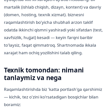
martalik (ishlab chiqish, dizayn, kontent) va davriy
(domen, hosting, texnik xizmat). biznesni
raqamlashtirish bo'yicha shubhali arzon taklif
odatda ikkinchi qismni yashiradi yoki sifatdan (test,
xavfsizlik, hujjat) kesadi — keyin farqni baribir
to'laysiz, faqat qimmatroq. Shartnomada ikkala
xarajat ham ochiq yozilishini talab qiling.
Texnik tomondan: nimani
tanlaymiz va nega
Raqamlashtirishda biz 'katta portlash'ga qarshimiz
— kichik, tez o'zini ko'rsatadigan bosqichlar bilan
boramiz: