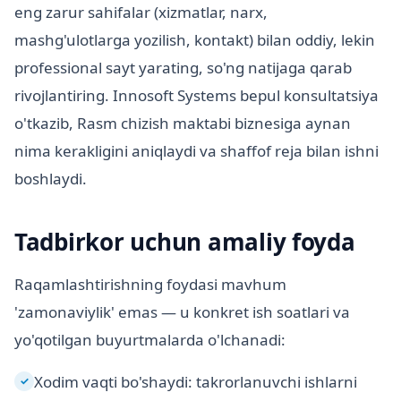
eng zarur sahifalar (xizmatlar, narx,
mashg'ulotlarga yozilish, kontakt) bilan oddiy, lekin
professional sayt yarating, so'ng natijaga qarab
rivojlantiring. Innosoft Systems bepul konsultatsiya
o'tkazib, Rasm chizish maktabi biznesiga aynan
nima kerakligini aniqlaydi va shaffof reja bilan ishni
boshlaydi.
Tadbirkor uchun amaliy foyda
Raqamlashtirishning foydasi mavhum
'zamonaviylik' emas — u konkret ish soatlari va
yo'qotilgan buyurtmalarda o'lchanadi:
Xodim vaqti bo'shaydi: takrorlanuvchi ishlarni
✓