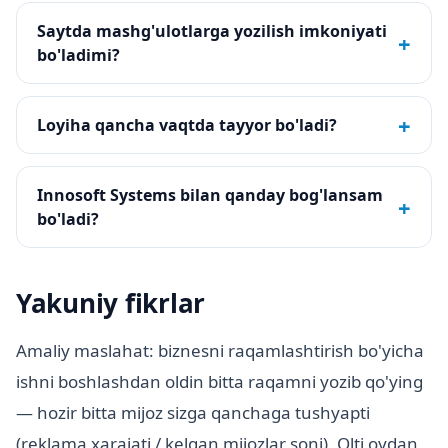
Saytda mashg'ulotlarga yozilish imkoniyati
+
bo'ladimi?
+
Loyiha qancha vaqtda tayyor bo'ladi?
Innosoft Systems bilan qanday bog'lansam
+
bo'ladi?
Yakuniy fikrlar
Amaliy maslahat: biznesni raqamlashtirish bo'yicha
ishni boshlashdan oldin bitta raqamni yozib qo'ying
— hozir bitta mijoz sizga qanchaga tushyapti
(reklama xarajati / kelgan mijozlar soni). Olti oydan