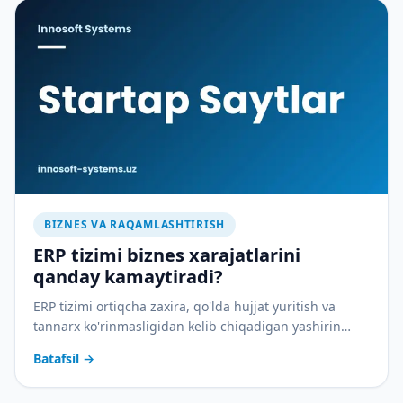
BIZNES VA RAQAMLASHTIRISH
ERP tizimi biznes xarajatlarini
qanday kamaytiradi?
ERP tizimi ortiqcha zaxira, qo'lda hujjat yuritish va
tannarx ko'rinmasligidan kelib chiqadigan yashirin
xarajatlarni qanday yopadi — amaliy tahlil.
Batafsil
→