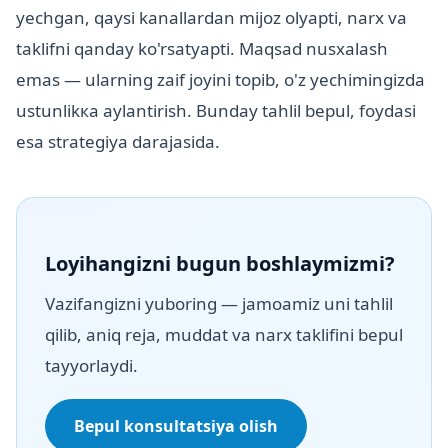
yechgan, qaysi kanallardan mijoz olyapti, narx va
taklifni qanday ko'rsatyapti. Maqsad nusxalash
emas — ularning zaif joyini topib, o'z yechimingizda
ustunlikка aylantirish. Bunday tahlil bepul, foydasi
esa strategiya darajasida.
Loyihangizni bugun boshlaymizmi?
Vazifangizni yuboring — jamoamiz uni tahlil
qilib, aniq reja, muddat va narx taklifini bepul
tayyorlaydi.
Bepul konsultatsiya olish