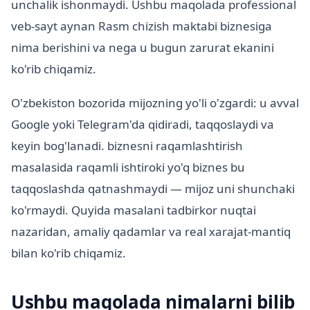
unchalik ishonmaydi. Ushbu maqolada professional
veb-sayt aynan Rasm chizish maktabi biznesiga
nima berishini va nega u bugun zarurat ekanini
ko'rib chiqamiz.
O'zbekiston bozorida mijozning yo'li o'zgardi: u avval
Google yoki Telegram'da qidiradi, taqqoslaydi va
keyin bog'lanadi. biznesni raqamlashtirish
masalasida raqamli ishtiroki yo'q biznes bu
taqqoslashda qatnashmaydi — mijoz uni shunchaki
ko'rmaydi. Quyida masalani tadbirkor nuqtai
nazaridan, amaliy qadamlar va real xarajat-mantiq
bilan ko'rib chiqamiz.
Ushbu maqolada nimalarni bilib