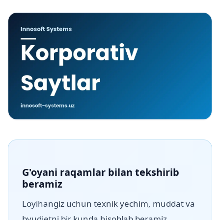
G'oyani raqamlar bilan tekshirib
beramiz
Loyihangiz uchun texnik yechim, muddat va
byudjetni bir kunda hisoblab beramiz.