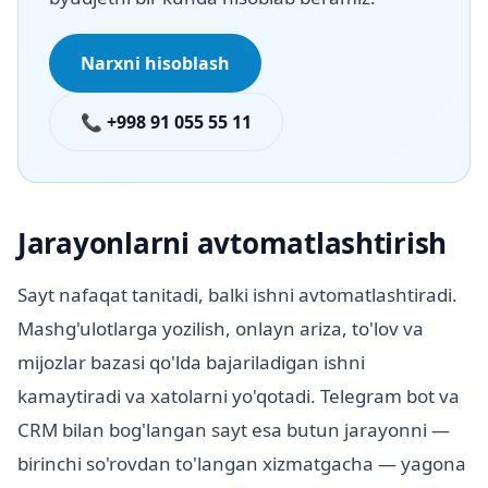
Narxni hisoblash
📞 +998 91 055 55 11
Jarayonlarni avtomatlashtirish
Sayt nafaqat tanitadi, balki ishni avtomatlashtiradi.
Mashg'ulotlarga yozilish, onlayn ariza, to'lov va
mijozlar bazasi qo'lda bajariladigan ishni
kamaytiradi va xatolarni yo'qotadi. Telegram bot va
CRM bilan bog'langan sayt esa butun jarayonni —
birinchi so'rovdan to'langan xizmatgacha — yagona