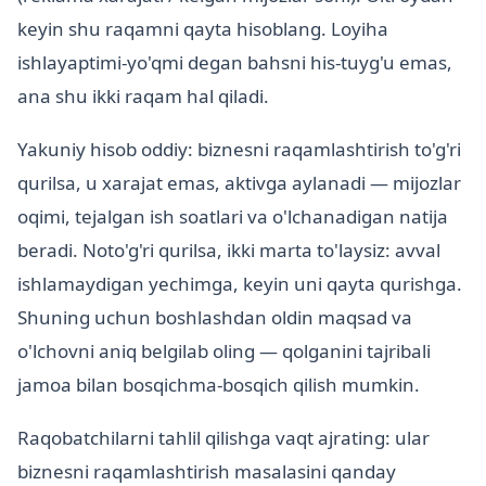
keyin shu raqamni qayta hisoblang. Loyiha
ishlayaptimi-yo'qmi degan bahsni his-tuyg'u emas,
ana shu ikki raqam hal qiladi.
Yakuniy hisob oddiy: biznesni raqamlashtirish to'g'ri
qurilsa, u xarajat emas, aktivga aylanadi — mijozlar
oqimi, tejalgan ish soatlari va o'lchanadigan natija
beradi. Noto'g'ri qurilsa, ikki marta to'laysiz: avval
ishlamaydigan yechimga, keyin uni qayta qurishga.
Shuning uchun boshlashdan oldin maqsad va
o'lchovni aniq belgilab oling — qolganini tajribali
jamoa bilan bosqichma-bosqich qilish mumkin.
Raqobatchilarni tahlil qilishga vaqt ajrating: ular
biznesni raqamlashtirish masalasini qanday