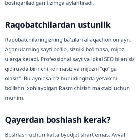
boshqariladigan tizimga aylantiradi.
Raqobatchilardan ustunlik
Raqobatchilaringizning ba'zilari allaqachon onlayn.
Agar ularning sayti bo'lib, sizniki bo'lmasa, mijoz
ularga ketadi. Professional sayt va lokal SEO bilan siz
qidiruvda birinchi ko'rinasiz va mijozni "qo'lga
olasiz". Bu ayniqsa o'z hududingizda yetakchi
bo'lishni xohlaydigan Rasm chizish maktabi uchun
muhim.
Qayerdan boshlash kerak?
Boshlash uchun katta byudjet shart emas. Avval