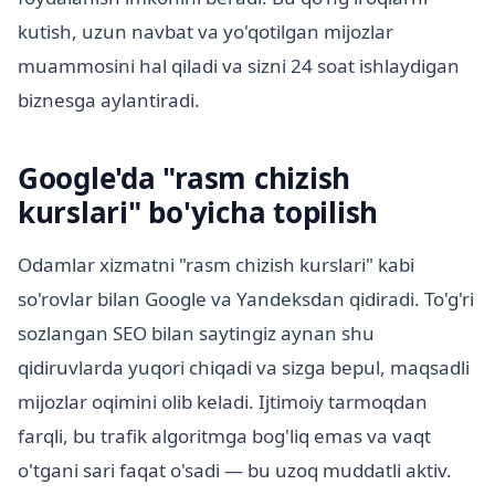
kutish, uzun navbat va yo'qotilgan mijozlar
muammosini hal qiladi va sizni 24 soat ishlaydigan
biznesga aylantiradi.
Google'da "rasm chizish
kurslari" bo'yicha topilish
Odamlar xizmatni "rasm chizish kurslari" kabi
so'rovlar bilan Google va Yandeksdan qidiradi. To'g'ri
sozlangan SEO bilan saytingiz aynan shu
qidiruvlarda yuqori chiqadi va sizga bepul, maqsadli
mijozlar oqimini olib keladi. Ijtimoiy tarmoqdan
farqli, bu trafik algoritmga bog'liq emas va vaqt
o'tgani sari faqat o'sadi — bu uzoq muddatli aktiv.