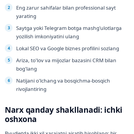
Eng zarur sahifalar bilan professional sayt
yarating
Saytga yoki Telegram botga mashg'ulotlarga
yozilish imkoniyatini ulang
Lokal SEO va Google biznes profilini sozlang
Ariza, to'lov va mijozlar bazasini CRM bilan
bog'lang
Natijani o'lchang va bosqichma-bosqich
rivojlantiring
Narx qanday shakllanadi: ichki
oshxona
Byudjetda ikki xil xarajatni ajratib hisoblang: bir