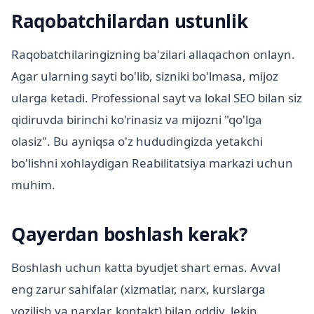
Raqobatchilardan ustunlik
Raqobatchilaringizning ba'zilari allaqachon onlayn.
Agar ularning sayti bo'lib, sizniki bo'lmasa, mijoz
ularga ketadi. Professional sayt va lokal SEO bilan siz
qidiruvda birinchi ko'rinasiz va mijozni "qo'lga
olasiz". Bu ayniqsa o'z hududingizda yetakchi
bo'lishni xohlaydigan Reabilitatsiya markazi uchun
muhim.
Qayerdan boshlash kerak?
Boshlash uchun katta byudjet shart emas. Avval
eng zarur sahifalar (xizmatlar, narx, kurslarga
yozilish va narxlar, kontakt) bilan oddiy, lekin