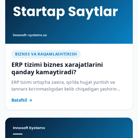
BIZNES VA RAQAMLASHTIRISH
ERP tizimi biznes xarajatlarini
qanday kamaytiradi?
ERP tizimi ortiqcha zaxira, qo'lda hujjat yuritish va
tannarx ko'rinmasligidan kelib chiqadigan yashirin
xarajatlarni qanday yopadi — amaliy tahlil.
Batafsil
→