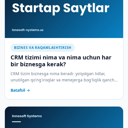
BIZNES VA RAQAMLASHTIRISH
CRM tizimi nima va nima uchun har
bir biznesga kerak?
CRM tizim biznesga nima beradi: yo'qolgan lidlar,
unutilgan qo'ng'iroqlar va menejerga bog'liqlik qancha
pulga tushadi — va CRM buni qanday to'xtatadi.
Batafsil
→