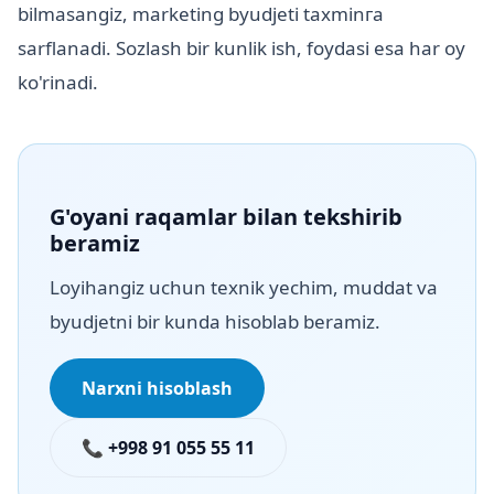
bilmasangiz, marketing byudjeti taxminга
sarflanadi. Sozlash bir kunlik ish, foydasi esa har oy
ko'rinadi.
G'oyani raqamlar bilan tekshirib
beramiz
Loyihangiz uchun texnik yechim, muddat va
byudjetni bir kunda hisoblab beramiz.
Narxni hisoblash
📞 +998 91 055 55 11