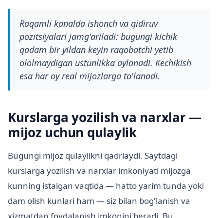
Raqamli kanalda ishonch va qidiruv
pozitsiyalari jamg'ariladi: bugungi kichik
qadam bir yildan keyin raqobatchi yetib
ololmaydigan ustunlikka aylanadi. Kechikish
esa har oy real mijozlarga to'lanadi.
Kurslarga yozilish va narxlar —
mijoz uchun qulaylik
Bugungi mijoz qulaylikni qadrlaydi. Saytdagi
kurslarga yozilish va narxlar imkoniyati mijozga
kunning istalgan vaqtida — hatto yarim tunda yoki
dam olish kunlari ham — siz bilan bog'lanish va
xizmatdan foydalanish imkonini beradi. Bu