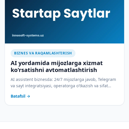
BIZNES VA RAQAMLASHTIRISH
AI yordamida mijozlarga xizmat
ko'rsatishni avtomatlashtirish
AI assistent biznesda: 24/7 mijozlarga javob, Telegram
va sayt integratsiyasi, operatorga o'tkazish va sifat
nazorati. Amaliy joriy etish rejasi bilan.
Batafsil
→