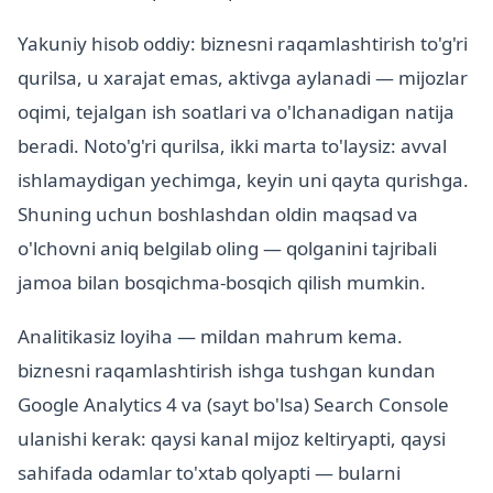
Yakuniy hisob oddiy: biznesni raqamlashtirish to'g'ri
qurilsa, u xarajat emas, aktivga aylanadi — mijozlar
oqimi, tejalgan ish soatlari va o'lchanadigan natija
beradi. Noto'g'ri qurilsa, ikki marta to'laysiz: avval
ishlamaydigan yechimga, keyin uni qayta qurishga.
Shuning uchun boshlashdan oldin maqsad va
o'lchovni aniq belgilab oling — qolganini tajribali
jamoa bilan bosqichma-bosqich qilish mumkin.
Analitikasiz loyiha — mildan mahrum kema.
biznesni raqamlashtirish ishga tushgan kundan
Google Analytics 4 va (sayt bo'lsa) Search Console
ulanishi kerak: qaysi kanal mijoz keltiryapti, qaysi
sahifada odamlar to'xtab qolyapti — bularni