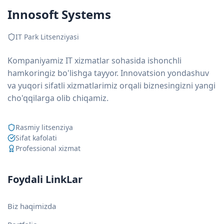
Innosoft Systems
IT Park Litsenziyasi
Kompaniyamiz IT xizmatlar sohasida ishonchli
hamkoringiz bo'lishga tayyor. Innovatsion yondashuv
va yuqori sifatli xizmatlarimiz orqali biznesingizni yangi
cho'qqilarga olib chiqamiz.
Rasmiy litsenziya
Sifat kafolati
Professional xizmat
Foydali LinkLar
Biz haqimizda