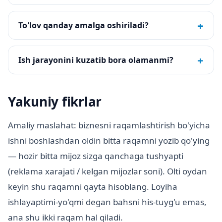
+
To'lov qanday amalga oshiriladi?
+
Ish jarayonini kuzatib bora olamanmi?
Yakuniy fikrlar
Amaliy maslahat: biznesni raqamlashtirish bo'yicha
ishni boshlashdan oldin bitta raqamni yozib qo'ying
— hozir bitta mijoz sizga qanchaga tushyapti
(reklama xarajati / kelgan mijozlar soni). Olti oydan
keyin shu raqamni qayta hisoblang. Loyiha
ishlayaptimi-yo'qmi degan bahsni his-tuyg'u emas,
ana shu ikki raqam hal qiladi.