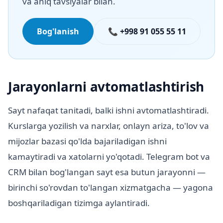
va aniq tavsiyalar bilan.
Bog'lanish
📞 +998 91 055 55 11
Jarayonlarni avtomatlashtirish
Sayt nafaqat tanitadi, balki ishni avtomatlashtiradi.
Kurslarga yozilish va narxlar, onlayn ariza, to'lov va
mijozlar bazasi qo'lda bajariladigan ishni
kamaytiradi va xatolarni yo'qotadi. Telegram bot va
CRM bilan bog'langan sayt esa butun jarayonni —
birinchi so'rovdan to'langan xizmatgacha — yagona
boshqariladigan tizimga aylantiradi.