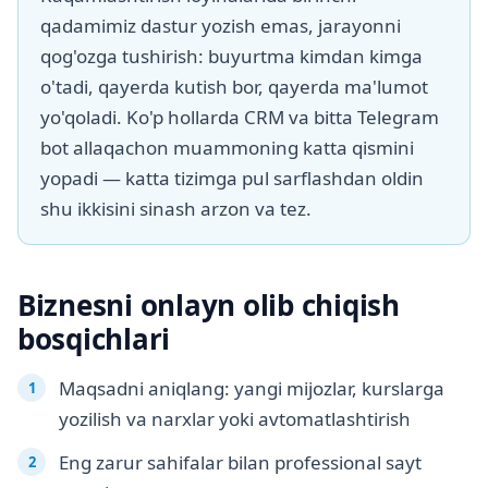
qadamimiz dastur yozish emas, jarayonni
qog'ozga tushirish: buyurtma kimdan kimga
o'tadi, qayerda kutish bor, qayerda ma'lumot
yo'qoladi. Ko'p hollarda CRM va bitta Telegram
bot allaqachon muammoning katta qismini
yopadi — katta tizimga pul sarflashdan oldin
shu ikkisini sinash arzon va tez.
Biznesni onlayn olib chiqish
bosqichlari
Maqsadni aniqlang: yangi mijozlar, kurslarga
yozilish va narxlar yoki avtomatlashtirish
Eng zarur sahifalar bilan professional sayt