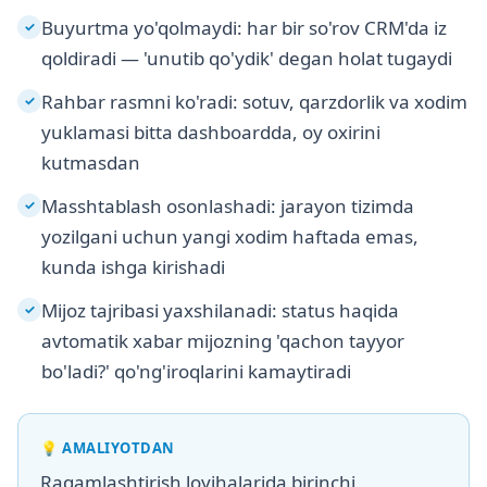
Buyurtma yo'qolmaydi: har bir so'rov CRM'da iz
✓
qoldiradi — 'unutib qo'ydik' degan holat tugaydi
Rahbar rasmni ko'radi: sotuv, qarzdorlik va xodim
✓
yuklamasi bitta dashboardda, oy oxirini
kutmasdan
Masshtablash osonlashadi: jarayon tizimda
✓
yozilgani uchun yangi xodim haftada emas,
kunda ishga kirishadi
Mijoz tajribasi yaxshilanadi: status haqida
✓
avtomatik xabar mijozning 'qachon tayyor
bo'ladi?' qo'ng'iroqlarini kamaytiradi
💡
AMALIYOTDAN
Raqamlashtirish loyihalarida birinchi