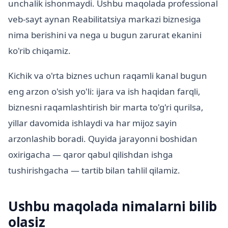
unchalik ishonmaydi. Ushbu maqolada professional
veb-sayt aynan Reabilitatsiya markazi biznesiga
nima berishini va nega u bugun zarurat ekanini
ko'rib chiqamiz.
Kichik va o'rta biznes uchun raqamli kanal bugun
eng arzon o'sish yo'li: ijara va ish haqidan farqli,
biznesni raqamlashtirish bir marta to'g'ri qurilsa,
yillar davomida ishlaydi va har mijoz sayin
arzonlashib boradi. Quyida jarayonni boshidan
oxirigacha — qaror qabul qilishdan ishga
tushirishgacha — tartib bilan tahlil qilamiz.
Ushbu maqolada nimalarni bilib
olasiz