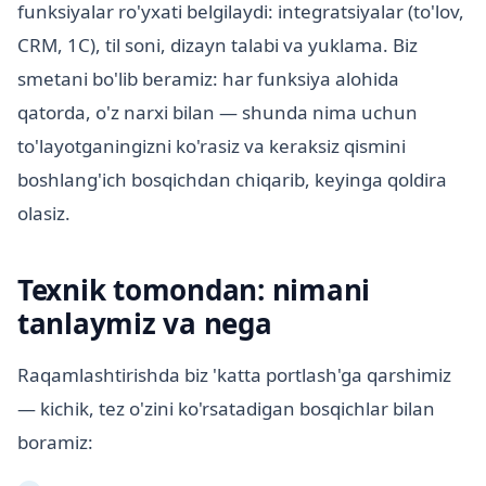
funksiyalar ro'yxati belgilaydi: integratsiyalar (to'lov,
CRM, 1C), til soni, dizayn talabi va yuklama. Biz
smetani bo'lib beramiz: har funksiya alohida
qatorda, o'z narxi bilan — shunda nima uchun
to'layotganingizni ko'rasiz va keraksiz qismini
boshlang'ich bosqichdan chiqarib, keyinga qoldira
olasiz.
Texnik tomondan: nimani
tanlaymiz va nega
Raqamlashtirishda biz 'katta portlash'ga qarshimiz
— kichik, tez o'zini ko'rsatadigan bosqichlar bilan
boramiz: