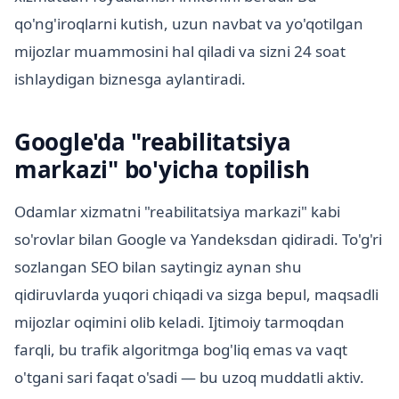
qo'ng'iroqlarni kutish, uzun navbat va yo'qotilgan
mijozlar muammosini hal qiladi va sizni 24 soat
ishlaydigan biznesga aylantiradi.
Google'da "reabilitatsiya
markazi" bo'yicha topilish
Odamlar xizmatni "reabilitatsiya markazi" kabi
so'rovlar bilan Google va Yandeksdan qidiradi. To'g'ri
sozlangan SEO bilan saytingiz aynan shu
qidiruvlarda yuqori chiqadi va sizga bepul, maqsadli
mijozlar oqimini olib keladi. Ijtimoiy tarmoqdan
farqli, bu trafik algoritmga bog'liq emas va vaqt
o'tgani sari faqat o'sadi — bu uzoq muddatli aktiv.