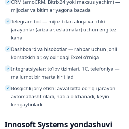
CRM (amoCRM, Bitrix24 yoki maxsus yechim) —
✓
mijozlar va bitimlar yagona bazada
Telegram bot — mijoz bilan aloqa va ichki
✓
jarayonlar (arizalar, eslatmalar) uchun eng tez
kanal
Dashboard va hisobotlar — rahbar uchun jonli
✓
ko'rsatkichlar, oy oxiridagi Excel o'rniga
Integratsiyalar: to'lov tizimlari, 1C, telefoniya —
✓
ma'lumot bir marta kiritiladi
Bosqichli joriy etish: avval bitta og'riqli jarayon
✓
avtomatlashtiriladi, natija o'lchanadi, keyin
kengaytiriladi
Innosoft Systems yondashuvi