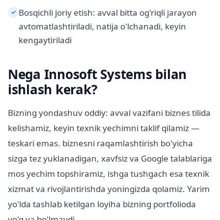
Bosqichli joriy etish: avval bitta og'riqli jarayon
✓
avtomatlashtiriladi, natija o'lchanadi, keyin
kengaytiriladi
Nega Innosoft Systems bilan
ishlash kerak?
Bizning yondashuv oddiy: avval vazifani biznes tilida
kelishamiz, keyin texnik yechimni taklif qilamiz —
teskari emas. biznesni raqamlashtirish bo'yicha
sizga tez yuklanadigan, xavfsiz va Google talablariga
mos yechim topshiramiz, ishga tushgach esa texnik
xizmat va rivojlantirishda yoningizda qolamiz. Yarim
yo'lda tashlab ketilgan loyiha bizning portfolioda
yo'q va bo'lmaydi.