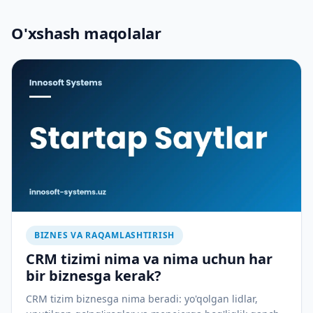
O'xshash maqolalar
BIZNES VA RAQAMLASHTIRISH
CRM tizimi nima va nima uchun har
bir biznesga kerak?
CRM tizim biznesga nima beradi: yo'qolgan lidlar,