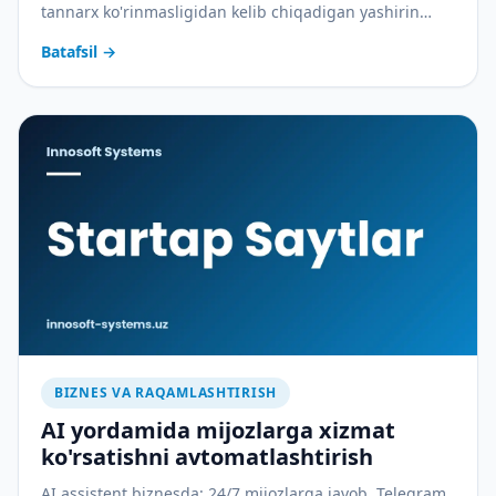
tannarx ko'rinmasligidan kelib chiqadigan yashirin
xarajatlarni qanday yopadi — amaliy tahlil.
Batafsil
→
BIZNES VA RAQAMLASHTIRISH
AI yordamida mijozlarga xizmat
ko'rsatishni avtomatlashtirish
AI assistent biznesda: 24/7 mijozlarga javob, Telegram