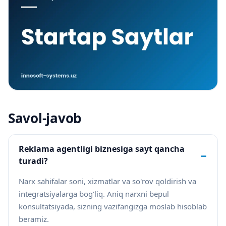
Savol-javob
Reklama agentligi biznesiga sayt qancha
−
turadi?
Narx sahifalar soni, xizmatlar va so'rov qoldirish va
integratsiyalarga bog'liq. Aniq narxni bepul
konsultatsiyada, sizning vazifangizga moslab hisoblab
beramiz.