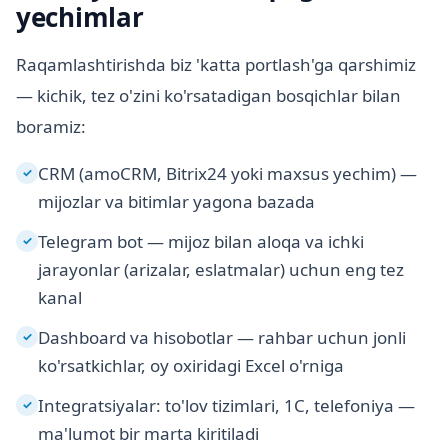
yechimlar
Raqamlashtirishda biz 'katta portlash'ga qarshimiz
— kichik, tez o'zini ko'rsatadigan bosqichlar bilan
boramiz:
CRM (amoCRM, Bitrix24 yoki maxsus yechim) —
✓
mijozlar va bitimlar yagona bazada
Telegram bot — mijoz bilan aloqa va ichki
✓
jarayonlar (arizalar, eslatmalar) uchun eng tez
kanal
Dashboard va hisobotlar — rahbar uchun jonli
✓
ko'rsatkichlar, oy oxiridagi Excel o'rniga
Integratsiyalar: to'lov tizimlari, 1C, telefoniya —
✓
ma'lumot bir marta kiritiladi