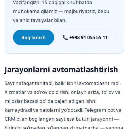
Vazifangizni 15 daqiqalik suhbatda
muhokama qilamiz — majburiyatsiz, bepul
va aniq tavsiyalar bilan.
Bog'lanish
📞 +998 91 055 55 11
Jarayonlarni avtomatlashtirish
Sayt nafaqat tanitadi, balki ishni avtomatlashtiradi.
Xizmatlar va so'rov qoldirish, onlayn ariza, to'lov va
mijozlar bazasi qo'lda bajariladigan ishni
kamaytiradi va xatolarni yo'qotadi. Telegram bot va
CRM bilan bog'langan sayt esa butun jarayonni —
birinchi so'rovdan to'langan xizmatgacha — yagona