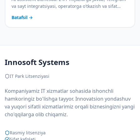
va sayt integratsiyasi, operatorga o'tkazish va sifat
nazorati. Amaliy joriy etish rejasi bilan.
Batafsil
→
Innosoft Systems
IT Park Litsenziyasi
Kompaniyamiz IT xizmatlar sohasida ishonchli
hamkoringiz bo'lishga tayyor. Innovatsion yondashuv
va yuqori sifatli xizmatlarimiz orqali biznesingizni yangi
cho'qqilarga olib chiqamiz.
Rasmiy litsenziya
Sifat kafolati