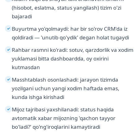
(hisobot, eslatma, status yangilash) tizim o'zi
bajaradi
Buyurtma yo'qolmaydi: har bir so'rov CRM'da iz
✓
qoldiradi — 'unutib qo'ydik' degan holat tugaydi
Rahbar rasmni ko'radi: sotuv, qarzdorlik va xodim
✓
yuklamasi bitta dashboardda, oy oxirini
kutmasdan
Masshtablash osonlashadi: jarayon tizimda
✓
yozilgani uchun yangi xodim haftada emas,
kunda ishga kirishadi
Mijoz tajribasi yaxshilanadi: status haqida
✓
avtomatik xabar mijozning 'qachon tayyor
bo'ladi?' qo'ng'iroqlarini kamaytiradi