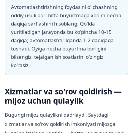
Avtomatlashtirishning foydasini o'lchashning
oddiy usuli bor: bitta buyurtmaga xodim necha
daqiqa sarflashini hisoblang. Qo'lda
yuritiladigan jarayonda bu ko'pincha 10-15
daqiqa; avtomatlashtirilganda 1-2 daqiqaga
tushadi. Oyiga necha buyurtma borligini
bilsangiz, tejalgan ish soatlarini o'zingiz
ko'rasiz.
Xizmatlar va so'rov qoldirish —
mijoz uchun qulaylik
Bugungi mijoz qulaylikni qadrlaydi. Saytdagi
xizmatlar va so'rov qoldirish imkoniyati mijozga