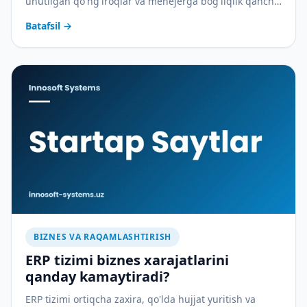
unutilgan qo'ng'iroqlar va menejerga bog'liqlik qancha
pulga tushadi — va CRM buni qanday to'xtatadi.
Batafsil
→
BIZNES VA RAQAMLASHTIRISH
ERP tizimi biznes xarajatlarini
qanday kamaytiradi?
ERP tizimi ortiqcha zaxira, qo'lda hujjat yuritish va