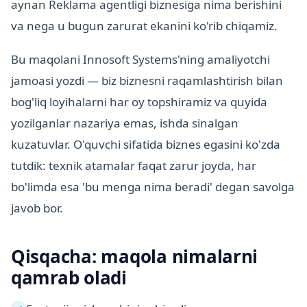
aynan Reklama agentligi biznesiga nima berishini
va nega u bugun zarurat ekanini ko'rib chiqamiz.
Bu maqolani Innosoft Systems'ning amaliyotchi
jamoasi yozdi — biz biznesni raqamlashtirish bilan
bog'liq loyihalarni har oy topshiramiz va quyida
yozilganlar nazariya emas, ishda sinalgan
kuzatuvlar. O'quvchi sifatida biznes egasini ko'zda
tutdik: texnik atamalar faqat zarur joyda, har
bo'limda esa 'bu menga nima beradi' degan savolga
javob bor.
Qisqacha: maqola nimalarni
qamrab oladi