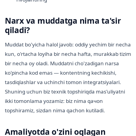
Narx va muddatga nima ta'sir
qiladi?
Muddat bo'yicha halol javob: oddiy yechim bir necha
kun, o'rtacha loyiha bir necha hafta, murakkab tizim
bir necha oy oladi. Muddatni cho'zadigan narsa
ko'pincha kod emas — kontentning kechikishi,
tasdiqlashlar va uchinchi tomon integratsiyalari.
Shuning uchun biz texnik topshiriqda mas'uliyatni
ikki tomonlama yozamiz: biz nima qачon
topshiramiz, sizdan nima qachon kutiladi.
Amaliyotda o'zini oqlagan