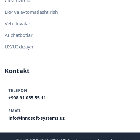
CRM tizimlar
ERP va avtomatlashtirish
Veb-ilovalar
AI chatbotlar
UX/UI dizayn
Kontakt
TELEFON
+998 91 055 55 11
EMAIL
info@innosoft-systems.uz