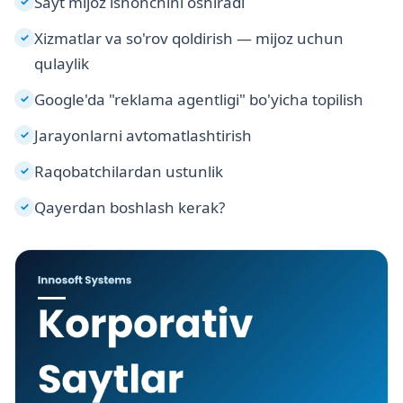
Sayt mijoz ishonchini oshiradi
✓
Xizmatlar va so'rov qoldirish — mijoz uchun
✓
qulaylik
Google'da "reklama agentligi" bo'yicha topilish
✓
Jarayonlarni avtomatlashtirish
✓
Raqobatchilardan ustunlik
✓
Qayerdan boshlash kerak?
✓