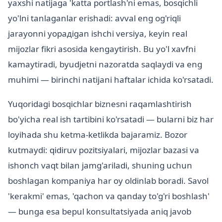
yaxshi natijaga 'katta portlash'ni emas, bosqichli
yo'lni tanlaganlar erishadi: avval eng og'riqli
jarayonni yopадigan ishchi versiya, keyin real
mijozlar fikri asosida kengaytirish. Bu yo'l xavfni
kamaytiradi, byudjetni nazoratda saqlaydi va eng
muhimi — birinchi natijani haftalar ichida ko'rsatadi.
Yuqoridagi bosqichlar biznesni raqamlashtirish
bo'yicha real ish tartibini ko'rsatadi — bularni biz har
loyihada shu ketma-ketlikda bajaramiz. Bozor
kutmaydi: qidiruv pozitsiyalari, mijozlar bazasi va
ishonch vaqt bilan jamg'ariladi, shuning uchun
boshlagan kompaniya har oy oldinlab boradi. Savol
'kerakmi' emas, 'qachon va qanday to'g'ri boshlash'
— bunga esa bepul konsultatsiyada aniq javob