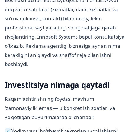
Boshlash uchun katta byudjet shart emas. Avval
eng zarur sahifalar (xizmatlar, narx, xizmatlar va
so'rov qoldirish, kontakt) bilan oddiy, lekin
professional sayt yarating, so'ng natijaga qarab
rivojlantiring. Innosoft Systems bepul konsultatsiya
o'tkazib, Reklama agentligi biznesiga aynan nima
kerakligini aniqlaydi va shaffof reja bilan ishni
boshlaydi.
Investitsiya nimaga qaytadi
Raqamlashtirishning foydasi mavhum
'zamonaviylik' emas — u konkret ish soatlari va
yo'qotilgan buyurtmalarda o'lchanadi:
Xodim vaqti bo'shaydi: takrorlanuvchi ishlarni
✓