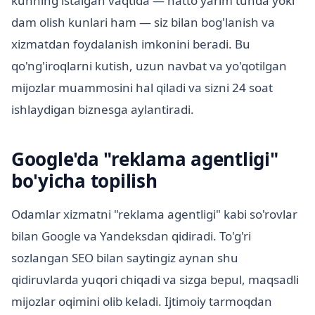
kunning istalgan vaqtida — hatto yarim tunda yoki
dam olish kunlari ham — siz bilan bog'lanish va
xizmatdan foydalanish imkonini beradi. Bu
qo'ng'iroqlarni kutish, uzun navbat va yo'qotilgan
mijozlar muammosini hal qiladi va sizni 24 soat
ishlaydigan biznesga aylantiradi.
Google'da "reklama agentligi"
bo'yicha topilish
Odamlar xizmatni "reklama agentligi" kabi so'rovlar
bilan Google va Yandeksdan qidiradi. To'g'ri
sozlangan SEO bilan saytingiz aynan shu
qidiruvlarda yuqori chiqadi va sizga bepul, maqsadli
mijozlar oqimini olib keladi. Ijtimoiy tarmoqdan