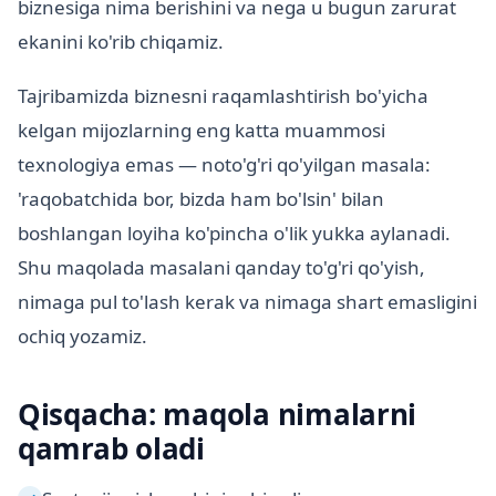
biznesiga nima berishini va nega u bugun zarurat
ekanini ko'rib chiqamiz.
Tajribamizda biznesni raqamlashtirish bo'yicha
kelgan mijozlarning eng katta muammosi
texnologiya emas — noto'g'ri qo'yilgan masala:
'raqobatchida bor, bizda ham bo'lsin' bilan
boshlangan loyiha ko'pincha o'lik yukka aylanadi.
Shu maqolada masalani qanday to'g'ri qo'yish,
nimaga pul to'lash kerak va nimaga shart emasligini
ochiq yozamiz.
Qisqacha: maqola nimalarni
qamrab oladi