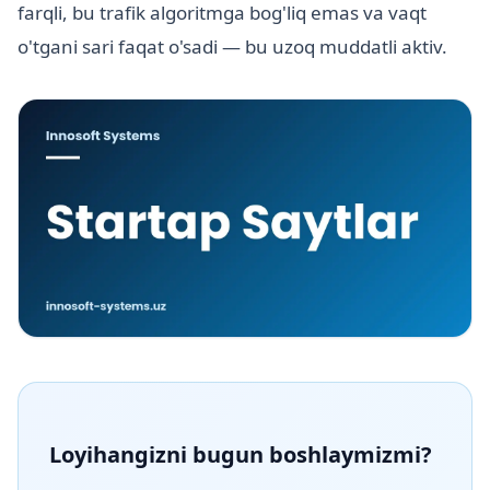
farqli, bu trafik algoritmga bog'liq emas va vaqt
o'tgani sari faqat o'sadi — bu uzoq muddatli aktiv.
Loyihangizni bugun boshlaymizmi?