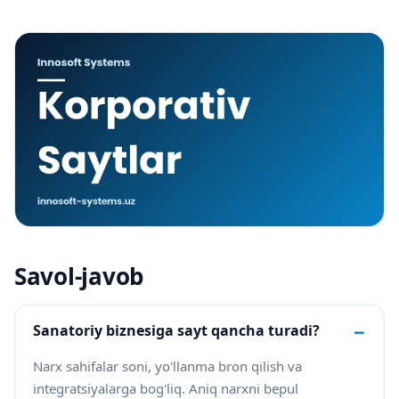
Savol-javob
−
Sanatoriy biznesiga sayt qancha turadi?
Narx sahifalar soni, yo'llanma bron qilish va
integratsiyalarga bog'liq. Aniq narxni bepul