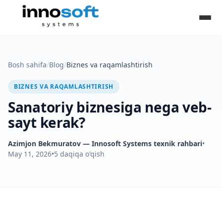
Bosh sahifa
/
Blog
/
Biznes va raqamlashtirish
BIZNES VA RAQAMLASHTIRISH
Sanatoriy biznesiga nega veb-
sayt kerak?
Azimjon Bekmuratov
— Innosoft Systems texnik rahbari
•
May 11, 2026
•
5
daqiqa o'qish