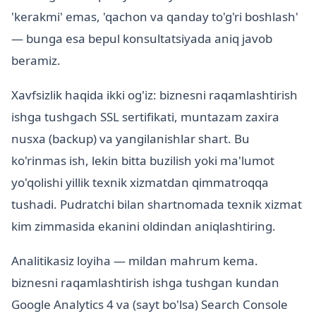
'kerakmi' emas, 'qachon va qanday to'g'ri boshlash'
— bunga esa bepul konsultatsiyada aniq javob
beramiz.
Xavfsizlik haqida ikki og'iz: biznesni raqamlashtirish
ishga tushgach SSL sertifikati, muntazam zaxira
nusxa (backup) va yangilanishlar shart. Bu
ko'rinmas ish, lekin bitta buzilish yoki ma'lumot
yo'qolishi yillik texnik xizmatdan qimmatroqqa
tushadi. Pudratchi bilan shartnomada texnik xizmat
kim zimmasida ekanini oldindan aniqlashtiring.
Analitikasiz loyiha — mildan mahrum kema.
biznesni raqamlashtirish ishga tushgan kundan
Google Analytics 4 va (sayt bo'lsa) Search Console