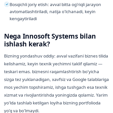
Bosqichli joriy etish: avval bitta og'riqli jarayon
✓
avtomatlashtiriladi, natija o'lchanadi, keyin
kengaytiriladi
Nega Innosoft Systems bilan
ishlash kerak?
Bizning yondashuv oddiy: avval vazifani biznes tilida
kelishamiz, keyin texnik yechimni taklif qilamiz —
teskari emas. biznesni raqamlashtirish bo'yicha
sizga tez yuklanadigan, xavfsiz va Google talablariga
mos yechim topshiramiz, ishga tushgach esa texnik
xizmat va rivojlantirishda yoningizda qolamiz. Yarim
yo'lda tashlab ketilgan loyiha bizning portfolioda
yo'q va bo'lmaydi.