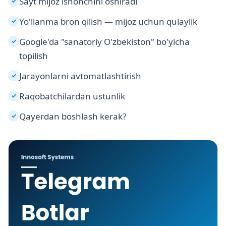
Sayt mijoz ishonchini oshiradi
✓
Yo'llanma bron qilish — mijoz uchun qulaylik
✓
Google'da "sanatoriy O'zbekiston" bo'yicha
✓
topilish
Jarayonlarni avtomatlashtirish
✓
Raqobatchilardan ustunlik
✓
Qayerdan boshlash kerak?
✓