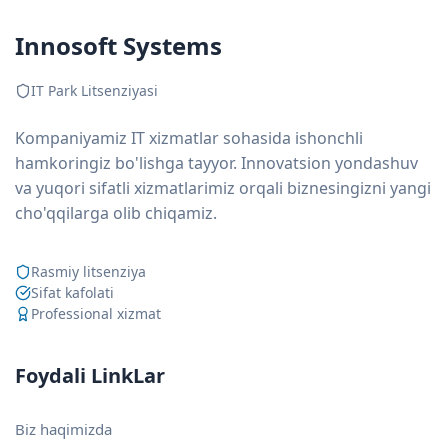
Innosoft Systems
IT Park Litsenziyasi
Kompaniyamiz IT xizmatlar sohasida ishonchli
hamkoringiz bo'lishga tayyor. Innovatsion yondashuv
va yuqori sifatli xizmatlarimiz orqali biznesingizni yangi
cho'qqilarga olib chiqamiz.
Rasmiy litsenziya
Sifat kafolati
Professional xizmat
Foydali LinkLar
Biz haqimizda