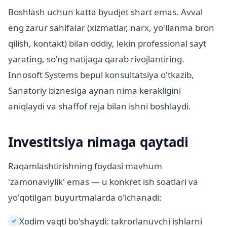
Boshlash uchun katta byudjet shart emas. Avval
eng zarur sahifalar (xizmatlar, narx, yo'llanma bron
qilish, kontakt) bilan oddiy, lekin professional sayt
yarating, so'ng natijaga qarab rivojlantiring.
Innosoft Systems bepul konsultatsiya o'tkazib,
Sanatoriy biznesiga aynan nima kerakligini
aniqlaydi va shaffof reja bilan ishni boshlaydi.
Investitsiya nimaga qaytadi
Raqamlashtirishning foydasi mavhum
'zamonaviylik' emas — u konkret ish soatlari va
yo'qotilgan buyurtmalarda o'lchanadi:
Xodim vaqti bo'shaydi: takrorlanuvchi ishlarni
✓