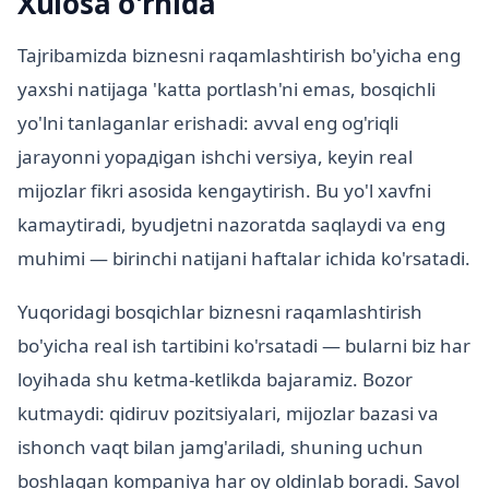
Xulosa o'rnida
Tajribamizda biznesni raqamlashtirish bo'yicha eng
yaxshi natijaga 'katta portlash'ni emas, bosqichli
yo'lni tanlaganlar erishadi: avval eng og'riqli
jarayonni yopадigan ishchi versiya, keyin real
mijozlar fikri asosida kengaytirish. Bu yo'l xavfni
kamaytiradi, byudjetni nazoratda saqlaydi va eng
muhimi — birinchi natijani haftalar ichida ko'rsatadi.
Yuqoridagi bosqichlar biznesni raqamlashtirish
bo'yicha real ish tartibini ko'rsatadi — bularni biz har
loyihada shu ketma-ketlikda bajaramiz. Bozor
kutmaydi: qidiruv pozitsiyalari, mijozlar bazasi va
ishonch vaqt bilan jamg'ariladi, shuning uchun
boshlagan kompaniya har oy oldinlab boradi. Savol