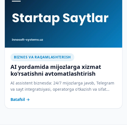
BIZNES VA RAQAMLASHTIRISH
AI yordamida mijozlarga xizmat
ko'rsatishni avtomatlashtirish
AI assistent biznesda: 24/7 mijozlarga javob, Telegram
va sayt integratsiyasi, operatorga o'tkazish va sifat
nazorati. Amaliy joriy etish rejasi bilan.
Batafsil
→