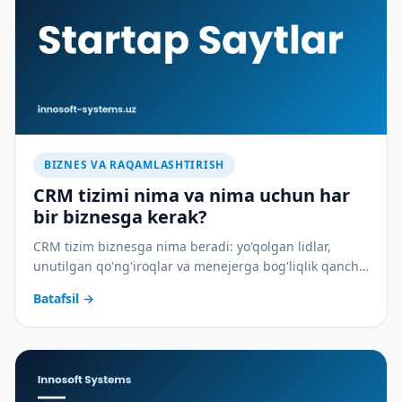
BIZNES VA RAQAMLASHTIRISH
CRM tizimi nima va nima uchun har
bir biznesga kerak?
CRM tizim biznesga nima beradi: yo'qolgan lidlar,
unutilgan qo'ng'iroqlar va menejerga bog'liqlik qancha
pulga tushadi — va CRM buni qanday to'xtatadi.
Batafsil
→