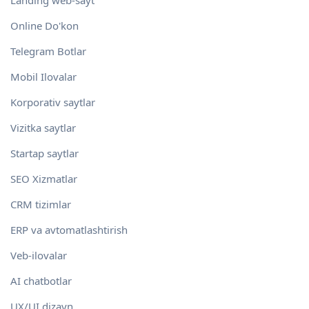
Landing web-sayt
Online Do'kon
Telegram Botlar
Mobil Ilovalar
Korporativ saytlar
Vizitka saytlar
Startap saytlar
SEO Xizmatlar
CRM tizimlar
ERP va avtomatlashtirish
Veb-ilovalar
AI chatbotlar
UX/UI dizayn