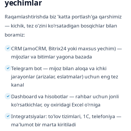
yechimlar
Raqamlashtirishda biz 'katta portlash'ga qarshimiz
— kichik, tez o'zini ko'rsatadigan bosqichlar bilan
boramiz:
CRM (amoCRM, Bitrix24 yoki maxsus yechim) —
✓
mijozlar va bitimlar yagona bazada
Telegram bot — mijoz bilan aloqa va ichki
✓
jarayonlar (arizalar, eslatmalar) uchun eng tez
kanal
Dashboard va hisobotlar — rahbar uchun jonli
✓
ko'rsatkichlar, oy oxiridagi Excel o'rniga
Integratsiyalar: to'lov tizimlari, 1C, telefoniya —
✓
ma'lumot bir marta kiritiladi