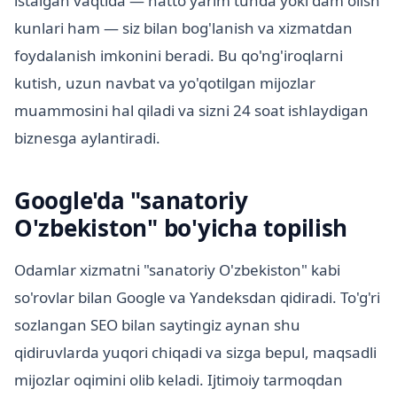
istalgan vaqtida — hatto yarim tunda yoki dam olish
kunlari ham — siz bilan bog'lanish va xizmatdan
foydalanish imkonini beradi. Bu qo'ng'iroqlarni
kutish, uzun navbat va yo'qotilgan mijozlar
muammosini hal qiladi va sizni 24 soat ishlaydigan
biznesga aylantiradi.
Google'da "sanatoriy
O'zbekiston" bo'yicha topilish
Odamlar xizmatni "sanatoriy O'zbekiston" kabi
so'rovlar bilan Google va Yandeksdan qidiradi. To'g'ri
sozlangan SEO bilan saytingiz aynan shu
qidiruvlarda yuqori chiqadi va sizga bepul, maqsadli
mijozlar oqimini olib keladi. Ijtimoiy tarmoqdan