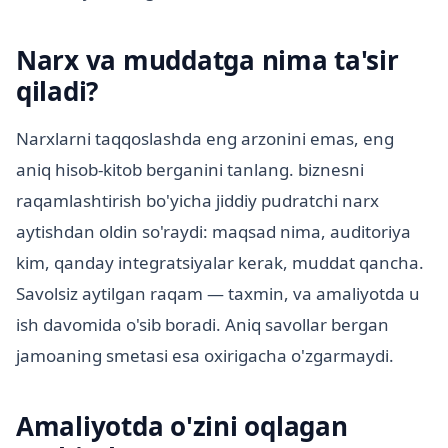
Narx va muddatga nima ta'sir
qiladi?
Narxlarni taqqoslashda eng arzonini emas, eng
aniq hisob-kitob berganini tanlang. biznesni
raqamlashtirish bo'yicha jiddiy pudratchi narx
aytishdan oldin so'raydi: maqsad nima, auditoriya
kim, qanday integratsiyalar kerak, muddat qancha.
Savolsiz aytilgan raqam — taxmin, va amaliyotda u
ish davomida o'sib boradi. Aniq savollar bergan
jamoaning smetasi esa oxirigacha o'zgarmaydi.
Amaliyotda o'zini oqlagan