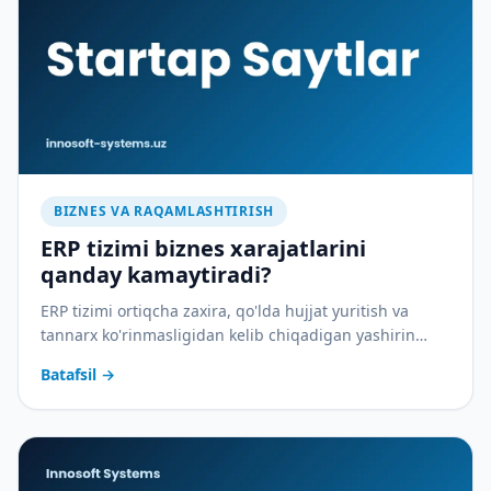
BIZNES VA RAQAMLASHTIRISH
ERP tizimi biznes xarajatlarini
qanday kamaytiradi?
ERP tizimi ortiqcha zaxira, qo'lda hujjat yuritish va
tannarx ko'rinmasligidan kelib chiqadigan yashirin
xarajatlarni qanday yopadi — amaliy tahlil.
Batafsil
→