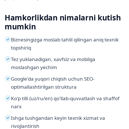
Hamkorlikdan nimalarni kutish
mumkin
Biznesingizga moslab tahlil qilingan aniq texnik
✓
topshiriq
Tez yuklanadigan, xavfsiz va mobilga
✓
moslashgan yechim
Google'da yuqori chiqish uchun SEO-
✓
optimallashtirilgan struktura
Ko'p tilli (uz/ru/en) qo'llab-quvvatlash va shaffof
✓
narx
Ishga tushgandan keyin texnik xizmat va
✓
rivojlantirish