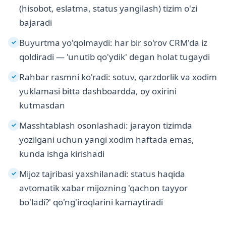
(hisobot, eslatma, status yangilash) tizim o'zi
bajaradi
Buyurtma yo'qolmaydi: har bir so'rov CRM'da iz
✓
qoldiradi — 'unutib qo'ydik' degan holat tugaydi
Rahbar rasmni ko'radi: sotuv, qarzdorlik va xodim
✓
yuklamasi bitta dashboardda, oy oxirini
kutmasdan
Masshtablash osonlashadi: jarayon tizimda
✓
yozilgani uchun yangi xodim haftada emas,
kunda ishga kirishadi
Mijoz tajribasi yaxshilanadi: status haqida
✓
avtomatik xabar mijozning 'qachon tayyor
bo'ladi?' qo'ng'iroqlarini kamaytiradi