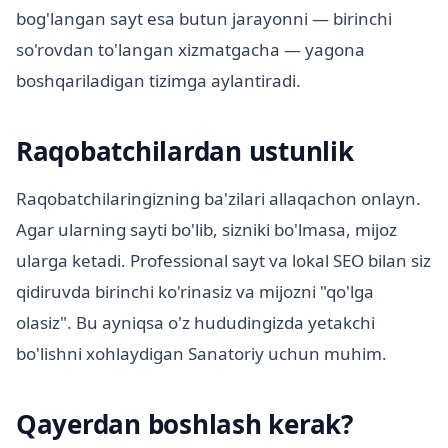
bog'langan sayt esa butun jarayonni — birinchi
so'rovdan to'langan xizmatgacha — yagona
boshqariladigan tizimga aylantiradi.
Raqobatchilardan ustunlik
Raqobatchilaringizning ba'zilari allaqachon onlayn.
Agar ularning sayti bo'lib, sizniki bo'lmasa, mijoz
ularga ketadi. Professional sayt va lokal SEO bilan siz
qidiruvda birinchi ko'rinasiz va mijozni "qo'lga
olasiz". Bu ayniqsa o'z hududingizda yetakchi
bo'lishni xohlaydigan Sanatoriy uchun muhim.
Qayerdan boshlash kerak?