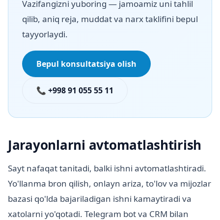
Vazifangizni yuboring — jamoamiz uni tahlil
qilib, aniq reja, muddat va narx taklifini bepul
tayyorlaydi.
Bepul konsultatsiya olish
📞 +998 91 055 55 11
Jarayonlarni avtomatlashtirish
Sayt nafaqat tanitadi, balki ishni avtomatlashtiradi.
Yo'llanma bron qilish, onlayn ariza, to'lov va mijozlar
bazasi qo'lda bajariladigan ishni kamaytiradi va
xatolarni yo'qotadi. Telegram bot va CRM bilan