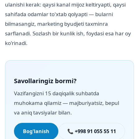
ulanishi kerak: qaysi kanal mijoz keltiryapti, qaysi
sahifada odamlar to'xtab qolyapti — bularni
bilmasangiz, marketing byudjeti taxminга
sarflanadi. Sozlash bir kunlik ish, foydasi esa har oy
ko'rinadi.
Savollaringiz bormi?
Vazifangizni 15 daqiqalik suhbatda
muhokama qilamiz — majburiyatsiz, bepul
va aniq tavsiyalar bilan.
Bog'lanish
📞 +998 91 055 55 11