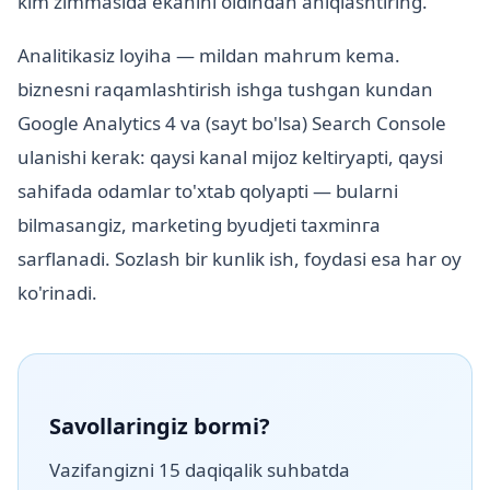
kim zimmasida ekanini oldindan aniqlashtiring.
Analitikasiz loyiha — mildan mahrum kema.
biznesni raqamlashtirish ishga tushgan kundan
Google Analytics 4 va (sayt bo'lsa) Search Console
ulanishi kerak: qaysi kanal mijoz keltiryapti, qaysi
sahifada odamlar to'xtab qolyapti — bularni
bilmasangiz, marketing byudjeti taxminга
sarflanadi. Sozlash bir kunlik ish, foydasi esa har oy
ko'rinadi.
Savollaringiz bormi?
Vazifangizni 15 daqiqalik suhbatda