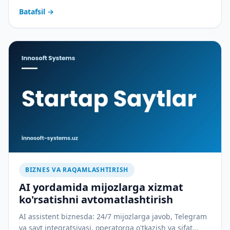
xarajatlarni qanday yopadi — amaliy tahlil.
Batafsil
→
BIZNES VA RAQAMLASHTIRISH
AI yordamida mijozlarga xizmat
ko'rsatishni avtomatlashtirish
AI assistent biznesda: 24/7 mijozlarga javob, Telegram
va sayt integratsiyasi, operatorga o'tkazish va sifat