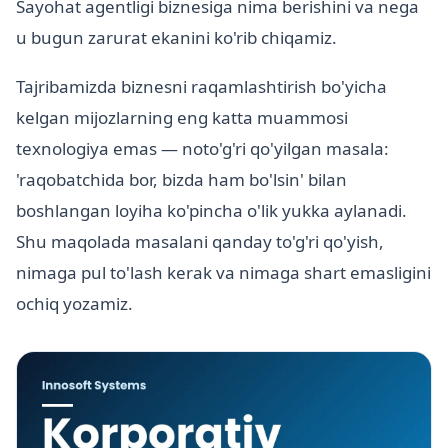
Sayohat agentligi biznesiga nima berishini va nega
u bugun zarurat ekanini ko'rib chiqamiz.
Tajribamizda biznesni raqamlashtirish bo'yicha
kelgan mijozlarning eng katta muammosi
texnologiya emas — noto'g'ri qo'yilgan masala:
'raqobatchida bor, bizda ham bo'lsin' bilan
boshlangan loyiha ko'pincha o'lik yukka aylanadi.
Shu maqolada masalani qanday to'g'ri qo'yish,
nimaga pul to'lash kerak va nimaga shart emasligini
ochiq yozamiz.