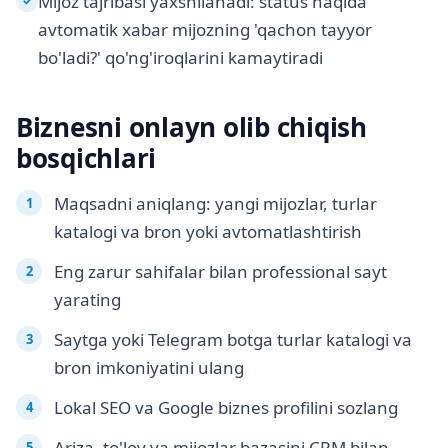
Mijoz tajribasi yaxshilanadi: status haqida
✓
avtomatik xabar mijozning 'qachon tayyor
bo'ladi?' qo'ng'iroqlarini kamaytiradi
Biznesni onlayn olib chiqish
bosqichlari
Maqsadni aniqlang: yangi mijozlar, turlar
katalogi va bron yoki avtomatlashtirish
Eng zarur sahifalar bilan professional sayt
yarating
Saytga yoki Telegram botga turlar katalogi va
bron imkoniyatini ulang
Lokal SEO va Google biznes profilini sozlang
Ariza, to'lov va mijozlar bazasini CRM bilan