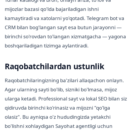
mijozlar bazasi qo'lda bajariladigan ishni
kamaytiradi va xatolarni yo'qotadi. Telegram bot va
CRM bilan bog'langan sayt esa butun jarayonni —
birinchi so'rovdan to'langan xizmatgacha — yagona
boshqariladigan tizimga aylantiradi.
Raqobatchilardan ustunlik
Raqobatchilaringizning ba'zilari allaqachon onlayn.
Agar ularning sayti bo'lib, sizniki bo'lmasa, mijoz
ularga ketadi. Professional sayt va lokal SEO bilan siz
qidiruvda birinchi ko'rinasiz va mijozni "qo'lga
olasiz". Bu ayniqsa o'z hududingizda yetakchi
bo'lishni xohlaydigan Sayohat agentligi uchun