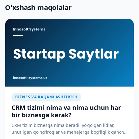
O'xshash maqolalar
BIZNES VA RAQAMLASHTIRISH
CRM tizimi nima va nima uchun har
bir biznesga kerak?
CRM tizim biznesga nima beradi: yo'qolgan lidlar,
unutilgan qo'ng'iroqlar va menejerga bog'liqlik qancha
pulga tushadi — va CRM buni qanday to'xtatadi.