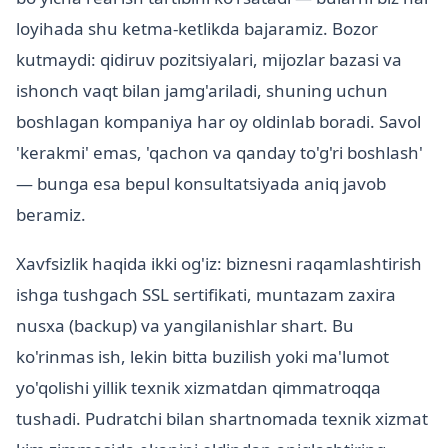
loyihada shu ketma-ketlikda bajaramiz. Bozor
kutmaydi: qidiruv pozitsiyalari, mijozlar bazasi va
ishonch vaqt bilan jamg'ariladi, shuning uchun
boshlagan kompaniya har oy oldinlab boradi. Savol
'kerakmi' emas, 'qachon va qanday to'g'ri boshlash'
— bunga esa bepul konsultatsiyada aniq javob
beramiz.
Xavfsizlik haqida ikki og'iz: biznesni raqamlashtirish
ishga tushgach SSL sertifikati, muntazam zaxira
nusxa (backup) va yangilanishlar shart. Bu
ko'rinmas ish, lekin bitta buzilish yoki ma'lumot
yo'qolishi yillik texnik xizmatdan qimmatroqqa
tushadi. Pudratchi bilan shartnomada texnik xizmat