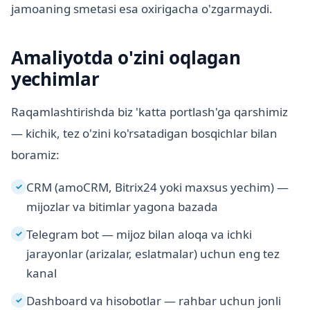
jamoaning smetasi esa oxirigacha o'zgarmaydi.
Amaliyotda o'zini oqlagan
yechimlar
Raqamlashtirishda biz 'katta portlash'ga qarshimiz
— kichik, tez o'zini ko'rsatadigan bosqichlar bilan
boramiz:
CRM (amoCRM, Bitrix24 yoki maxsus yechim) —
✓
mijozlar va bitimlar yagona bazada
Telegram bot — mijoz bilan aloqa va ichki
✓
jarayonlar (arizalar, eslatmalar) uchun eng tez
kanal
Dashboard va hisobotlar — rahbar uchun jonli
✓