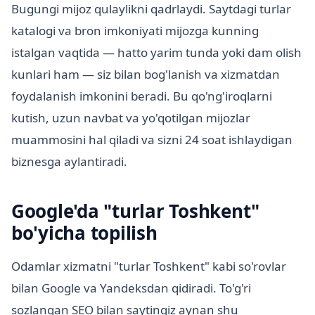
Bugungi mijoz qulaylikni qadrlaydi. Saytdagi turlar
katalogi va bron imkoniyati mijozga kunning
istalgan vaqtida — hatto yarim tunda yoki dam olish
kunlari ham — siz bilan bog'lanish va xizmatdan
foydalanish imkonini beradi. Bu qo'ng'iroqlarni
kutish, uzun navbat va yo'qotilgan mijozlar
muammosini hal qiladi va sizni 24 soat ishlaydigan
biznesga aylantiradi.
Google'da "turlar Toshkent"
bo'yicha topilish
Odamlar xizmatni "turlar Toshkent" kabi so'rovlar
bilan Google va Yandeksdan qidiradi. To'g'ri
sozlangan SEO bilan saytingiz aynan shu