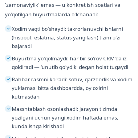
'zamonaviylik' emas — u konkret ish soatlari va
yo'qotilgan buyurtmalarda o'lchanadi:
Xodim vaqti bo'shaydi: takrorlanuvchi ishlarni
✓
(hisobot, eslatma, status yangilash) tizim o'zi
bajaradi
Buyurtma yo'qolmaydi: har bir so'rov CRM'da iz
✓
qoldiradi — 'unutib qo'ydik' degan holat tugaydi
Rahbar rasmni ko'radi: sotuv, qarzdorlik va xodim
✓
yuklamasi bitta dashboardda, oy oxirini
kutmasdan
Masshtablash osonlashadi: jarayon tizimda
✓
yozilgani uchun yangi xodim haftada emas,
kunda ishga kirishadi