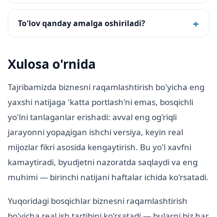
+
To'lov qanday amalga oshiriladi?
Xulosa o'rnida
Tajribamizda biznesni raqamlashtirish bo'yicha eng
yaxshi natijaga 'katta portlash'ni emas, bosqichli
yo'lni tanlaganlar erishadi: avval eng og'riqli
jarayonni yopадigan ishchi versiya, keyin real
mijozlar fikri asosida kengaytirish. Bu yo'l xavfni
kamaytiradi, byudjetni nazoratda saqlaydi va eng
muhimi — birinchi natijani haftalar ichida ko'rsatadi.
Yuqoridagi bosqichlar biznesni raqamlashtirish
bo'yicha real ish tartibini ko'rsatadi — bularni biz har