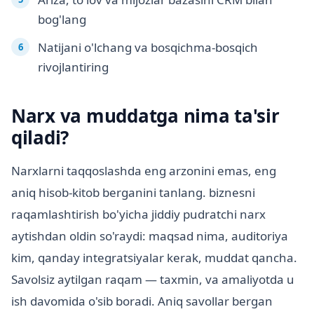
bog'lang
Natijani o'lchang va bosqichma-bosqich
rivojlantiring
Narx va muddatga nima ta'sir
qiladi?
Narxlarni taqqoslashda eng arzonini emas, eng
aniq hisob-kitob berganini tanlang. biznesni
raqamlashtirish bo'yicha jiddiy pudratchi narx
aytishdan oldin so'raydi: maqsad nima, auditoriya
kim, qanday integratsiyalar kerak, muddat qancha.
Savolsiz aytilgan raqam — taxmin, va amaliyotda u
ish davomida o'sib boradi. Aniq savollar bergan