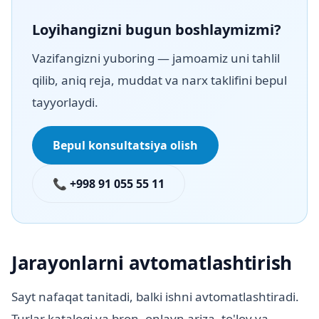
Loyihangizni bugun boshlaymizmi?
Vazifangizni yuboring — jamoamiz uni tahlil
qilib, aniq reja, muddat va narx taklifini bepul
tayyorlaydi.
Bepul konsultatsiya olish
📞 +998 91 055 55 11
Jarayonlarni avtomatlashtirish
Sayt nafaqat tanitadi, balki ishni avtomatlashtiradi.
Turlar katalogi va bron, onlayn ariza, to'lov va