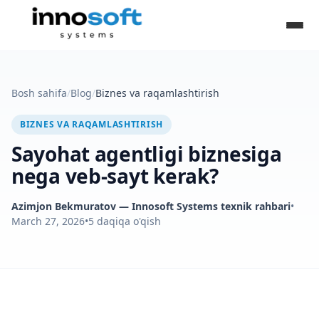
Bosh sahifa
/
Blog
/
Biznes va raqamlashtirish
BIZNES VA RAQAMLASHTIRISH
Sayohat agentligi biznesiga
nega veb-sayt kerak?
Azimjon Bekmuratov
— Innosoft Systems texnik rahbari
•
March 27, 2026
•
5
daqiqa o'qish