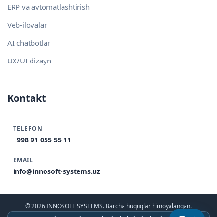
ERP va avtomatlashtirish
Veb-ilovalar
AI chatbotlar
UX/UI dizayn
Kontakt
TELEFON
+998 91 055 55 11
EMAIL
info@innosoft-systems.uz
© 2026 INNOSOFT SYSTEMS. Barcha huquqlar himoyalangan.