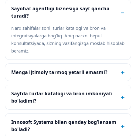
Sayohat agentligi biznesiga sayt qancha
−
turadi?
Narx sahifalar soni, turlar katalogi va bron va
integratsiyalarga bog'liq. Aniq narxni bepul
konsultatsiyada, sizning vazifangizga moslab hisoblab
beramiz.
+
Menga ijtimoiy tarmoq yetarli emasmi?
Saytda turlar katalogi va bron imkoniyati
+
bo'ladimi?
Innosoft Systems bilan qanday bog'lansam
+
bo'ladi?