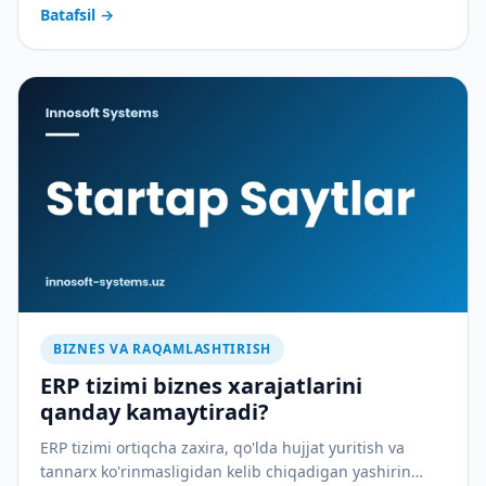
Batafsil
→
BIZNES VA RAQAMLASHTIRISH
ERP tizimi biznes xarajatlarini
qanday kamaytiradi?
ERP tizimi ortiqcha zaxira, qo'lda hujjat yuritish va
tannarx ko'rinmasligidan kelib chiqadigan yashirin