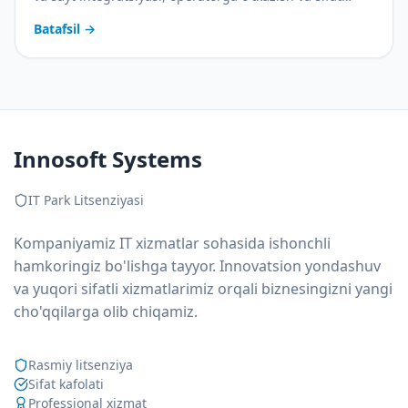
nazorati. Amaliy joriy etish rejasi bilan.
Batafsil
→
Innosoft Systems
IT Park Litsenziyasi
Kompaniyamiz IT xizmatlar sohasida ishonchli
hamkoringiz bo'lishga tayyor. Innovatsion yondashuv
va yuqori sifatli xizmatlarimiz orqali biznesingizni yangi
cho'qqilarga olib chiqamiz.
Rasmiy litsenziya
Sifat kafolati
Professional xizmat