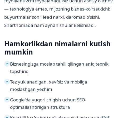
foydalanuvchi foydalanadi. Biz uchun asosiy o'lchov
— texnologiya emas, mijozning biznes-ko'rsatkichi:
buyurtmalar soni, lead narxi, daromad o'sishi.
Shartnomada ham aynan shular kelishiladi.
Hamkorlikdan nimalarni kutish
mumkin
Biznesingizga moslab tahlil qilingan aniq texnik
✓
topshiriq
Tez yuklanadigan, xavfsiz va mobilga
✓
moslashgan yechim
Google'da yuqori chiqish uchun SEO-
✓
optimallashtirilgan struktura
Ko'p tilli (uz/ru/en) qo'llab-quvvatlash va shaffof
✓