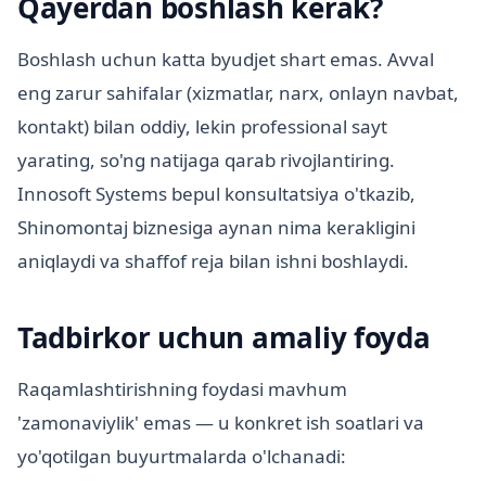
Qayerdan boshlash kerak?
Boshlash uchun katta byudjet shart emas. Avval
eng zarur sahifalar (xizmatlar, narx, onlayn navbat,
kontakt) bilan oddiy, lekin professional sayt
yarating, so'ng natijaga qarab rivojlantiring.
Innosoft Systems bepul konsultatsiya o'tkazib,
Shinomontaj biznesiga aynan nima kerakligini
aniqlaydi va shaffof reja bilan ishni boshlaydi.
Tadbirkor uchun amaliy foyda
Raqamlashtirishning foydasi mavhum
'zamonaviylik' emas — u konkret ish soatlari va
yo'qotilgan buyurtmalarda o'lchanadi: