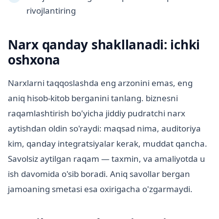
rivojlantiring
Narx qanday shakllanadi: ichki
oshxona
Narxlarni taqqoslashda eng arzonini emas, eng
aniq hisob-kitob berganini tanlang. biznesni
raqamlashtirish bo'yicha jiddiy pudratchi narx
aytishdan oldin so'raydi: maqsad nima, auditoriya
kim, qanday integratsiyalar kerak, muddat qancha.
Savolsiz aytilgan raqam — taxmin, va amaliyotda u
ish davomida o'sib boradi. Aniq savollar bergan
jamoaning smetasi esa oxirigacha o'zgarmaydi.