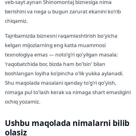
veb-sayt aynan Shinomontaj biznesiga nima
berishini va nega u bugun zarurat ekanini ko'rib
chiqamiz.
Tajribamizda biznesni raqamlashtirish bo'yicha
kelgan mijozlarning eng katta muammosi
texnologiya emas — noto'g'ri qo'yilgan masala:
'raqobatchida bor, bizda ham bo'lsin' bilan
boshlangan loyiha ko'pincha o'lik yukka aylanadi.
Shu maqolada masalani qanday to'g'ri qo'yish,
nimaga pul to'lash kerak va nimaga shart emasligini
ochiq yozamiz.
Ushbu maqolada nimalarni bilib
olasiz