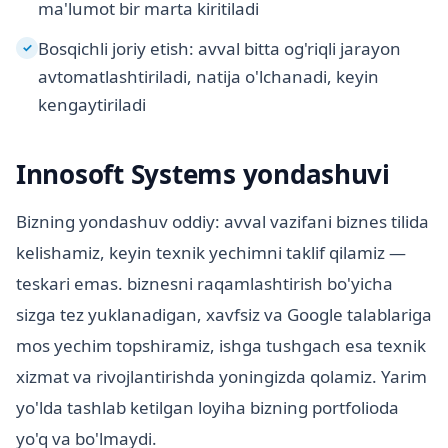
ma'lumot bir marta kiritiladi
Bosqichli joriy etish: avval bitta og'riqli jarayon
✓
avtomatlashtiriladi, natija o'lchanadi, keyin
kengaytiriladi
Innosoft Systems yondashuvi
Bizning yondashuv oddiy: avval vazifani biznes tilida
kelishamiz, keyin texnik yechimni taklif qilamiz —
teskari emas. biznesni raqamlashtirish bo'yicha
sizga tez yuklanadigan, xavfsiz va Google talablariga
mos yechim topshiramiz, ishga tushgach esa texnik
xizmat va rivojlantirishda yoningizda qolamiz. Yarim
yo'lda tashlab ketilgan loyiha bizning portfolioda
yo'q va bo'lmaydi.