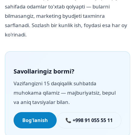
sahifada odamlar to'xtab qolyapti — bularni
bilmasangiz, marketing byudjeti taxminга
sarflanadi. Sozlash bir kunlik ish, foydasi esa har oy
ko'rinadi.
Savollaringiz bormi?
Vazifangizni 15 daqiqalik suhbatda
muhokama qilamiz — majburiyatsiz, bepul
va aniq tavsiyalar bilan.
Bog'lanish
📞 +998 91 055 55 11