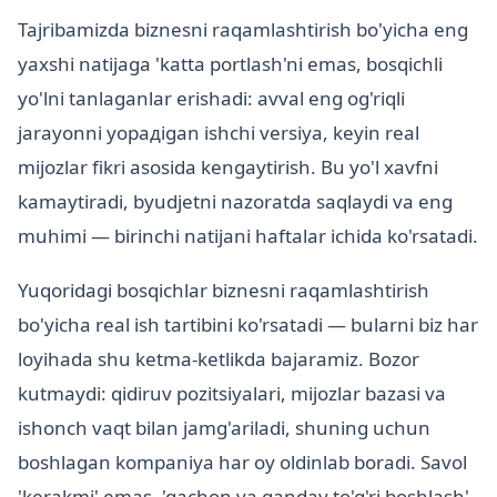
Tajribamizda biznesni raqamlashtirish bo'yicha eng
yaxshi natijaga 'katta portlash'ni emas, bosqichli
yo'lni tanlaganlar erishadi: avval eng og'riqli
jarayonni yopадigan ishchi versiya, keyin real
mijozlar fikri asosida kengaytirish. Bu yo'l xavfni
kamaytiradi, byudjetni nazoratda saqlaydi va eng
muhimi — birinchi natijani haftalar ichida ko'rsatadi.
Yuqoridagi bosqichlar biznesni raqamlashtirish
bo'yicha real ish tartibini ko'rsatadi — bularni biz har
loyihada shu ketma-ketlikda bajaramiz. Bozor
kutmaydi: qidiruv pozitsiyalari, mijozlar bazasi va
ishonch vaqt bilan jamg'ariladi, shuning uchun
boshlagan kompaniya har oy oldinlab boradi. Savol
'kerakmi' emas, 'qachon va qanday to'g'ri boshlash'