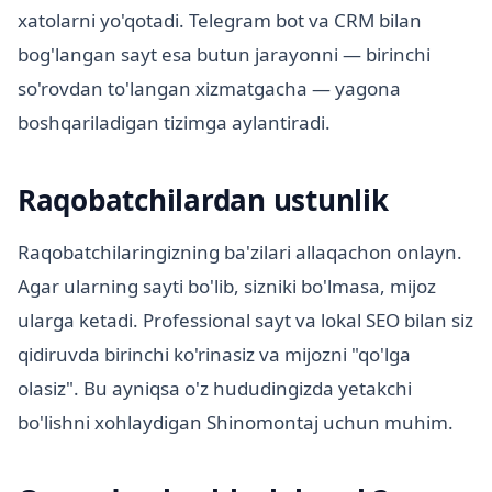
xatolarni yo'qotadi. Telegram bot va CRM bilan
bog'langan sayt esa butun jarayonni — birinchi
so'rovdan to'langan xizmatgacha — yagona
boshqariladigan tizimga aylantiradi.
Raqobatchilardan ustunlik
Raqobatchilaringizning ba'zilari allaqachon onlayn.
Agar ularning sayti bo'lib, sizniki bo'lmasa, mijoz
ularga ketadi. Professional sayt va lokal SEO bilan siz
qidiruvda birinchi ko'rinasiz va mijozni "qo'lga
olasiz". Bu ayniqsa o'z hududingizda yetakchi
bo'lishni xohlaydigan Shinomontaj uchun muhim.