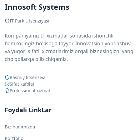
Innosoft Systems
IT Park Litsenziyasi
Kompaniyamiz IT xizmatlar sohasida ishonchli
hamkoringiz bo'lishga tayyor. Innovatsion yondashuv
va yuqori sifatli xizmatlarimiz orqali biznesingizni yangi
cho'qqilarga olib chiqamiz.
Rasmiy litsenziya
Sifat kafolati
Professional xizmat
Foydali LinkLar
Biz haqimizda
Portfolio