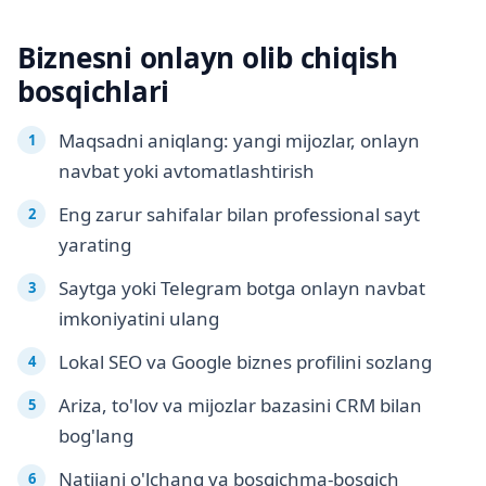
Biznesni onlayn olib chiqish
bosqichlari
Maqsadni aniqlang: yangi mijozlar, onlayn
navbat yoki avtomatlashtirish
Eng zarur sahifalar bilan professional sayt
yarating
Saytga yoki Telegram botga onlayn navbat
imkoniyatini ulang
Lokal SEO va Google biznes profilini sozlang
Ariza, to'lov va mijozlar bazasini CRM bilan
bog'lang
Natijani o'lchang va bosqichma-bosqich