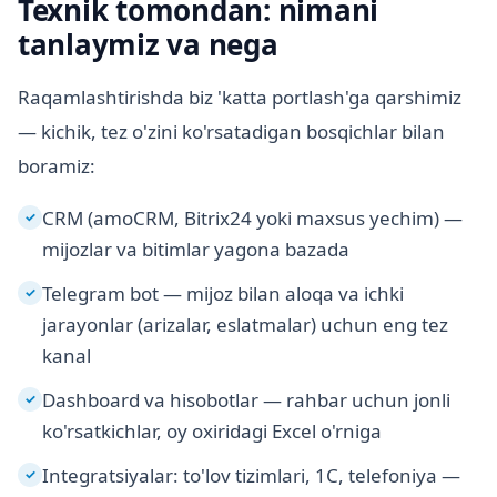
Texnik tomondan: nimani
tanlaymiz va nega
Raqamlashtirishda biz 'katta portlash'ga qarshimiz
— kichik, tez o'zini ko'rsatadigan bosqichlar bilan
boramiz:
CRM (amoCRM, Bitrix24 yoki maxsus yechim) —
✓
mijozlar va bitimlar yagona bazada
Telegram bot — mijoz bilan aloqa va ichki
✓
jarayonlar (arizalar, eslatmalar) uchun eng tez
kanal
Dashboard va hisobotlar — rahbar uchun jonli
✓
ko'rsatkichlar, oy oxiridagi Excel o'rniga
Integratsiyalar: to'lov tizimlari, 1C, telefoniya —
✓