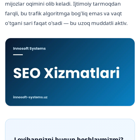
mijozlar oqimini olib keladi. Ijtimoiy tarmoqdan
farqli, bu trafik algoritmga bog'liq emas va vaqt
o'tgani sari faqat o'sadi — bu uzoq muddatli aktiv.
Loyihangizni bugun boshlaymizmi?