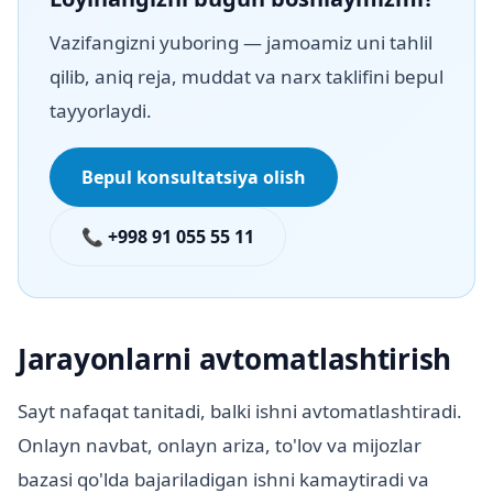
Vazifangizni yuboring — jamoamiz uni tahlil
qilib, aniq reja, muddat va narx taklifini bepul
tayyorlaydi.
Bepul konsultatsiya olish
📞 +998 91 055 55 11
Jarayonlarni avtomatlashtirish
Sayt nafaqat tanitadi, balki ishni avtomatlashtiradi.
Onlayn navbat, onlayn ariza, to'lov va mijozlar
bazasi qo'lda bajariladigan ishni kamaytiradi va