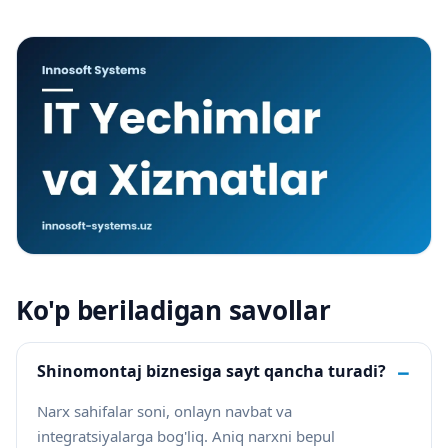
Ko'p beriladigan savollar
−
Shinomontaj biznesiga sayt qancha turadi?
Narx sahifalar soni, onlayn navbat va
integratsiyalarga bog'liq. Aniq narxni bepul