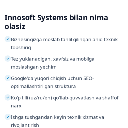
Innosoft Systems bilan nima
olasiz
Biznesingizga moslab tahlil qilingan aniq texnik
✓
topshiriq
Tez yuklanadigan, xavfsiz va mobilga
✓
moslashgan yechim
Google'da yuqori chiqish uchun SEO-
✓
optimallashtirilgan struktura
Ko'p tilli (uz/ru/en) qo'llab-quvvatlash va shaffof
✓
narx
Ishga tushgandan keyin texnik xizmat va
✓
rivojlantirish