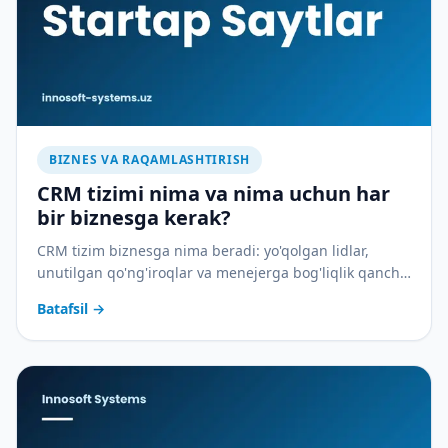
BIZNES VA RAQAMLASHTIRISH
CRM tizimi nima va nima uchun har
bir biznesga kerak?
CRM tizim biznesga nima beradi: yo'qolgan lidlar,
unutilgan qo'ng'iroqlar va menejerga bog'liqlik qancha
pulga tushadi — va CRM buni qanday to'xtatadi.
Batafsil
→