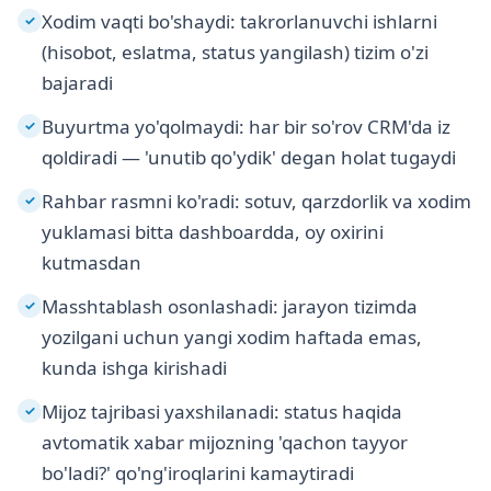
Xodim vaqti bo'shaydi: takrorlanuvchi ishlarni
✓
(hisobot, eslatma, status yangilash) tizim o'zi
bajaradi
Buyurtma yo'qolmaydi: har bir so'rov CRM'da iz
✓
qoldiradi — 'unutib qo'ydik' degan holat tugaydi
Rahbar rasmni ko'radi: sotuv, qarzdorlik va xodim
✓
yuklamasi bitta dashboardda, oy oxirini
kutmasdan
Masshtablash osonlashadi: jarayon tizimda
✓
yozilgani uchun yangi xodim haftada emas,
kunda ishga kirishadi
Mijoz tajribasi yaxshilanadi: status haqida
✓
avtomatik xabar mijozning 'qachon tayyor
bo'ladi?' qo'ng'iroqlarini kamaytiradi