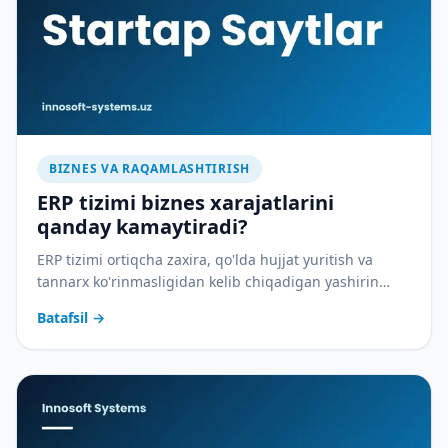
BIZNES VA RAQAMLASHTIRISH
ERP tizimi biznes xarajatlarini
qanday kamaytiradi?
ERP tizimi ortiqcha zaxira, qo'lda hujjat yuritish va
tannarx ko'rinmasligidan kelib chiqadigan yashirin
xarajatlarni qanday yopadi — amaliy tahlil.
Batafsil
→