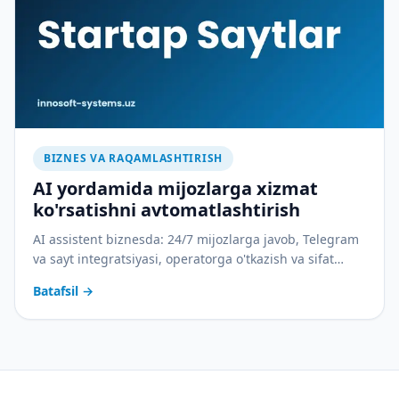
BIZNES VA RAQAMLASHTIRISH
AI yordamida mijozlarga xizmat
ko'rsatishni avtomatlashtirish
AI assistent biznesda: 24/7 mijozlarga javob, Telegram
va sayt integratsiyasi, operatorga o'tkazish va sifat
nazorati. Amaliy joriy etish rejasi bilan.
Batafsil
→