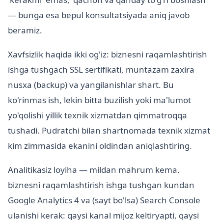
— bunga esa bepul konsultatsiyada aniq javob
beramiz.
Xavfsizlik haqida ikki og'iz: biznesni raqamlashtirish
ishga tushgach SSL sertifikati, muntazam zaxira
nusxa (backup) va yangilanishlar shart. Bu
ko'rinmas ish, lekin bitta buzilish yoki ma'lumot
yo'qolishi yillik texnik xizmatdan qimmatroqqa
tushadi. Pudratchi bilan shartnomada texnik xizmat
kim zimmasida ekanini oldindan aniqlashtiring.
Analitikasiz loyiha — mildan mahrum kema.
biznesni raqamlashtirish ishga tushgan kundan
Google Analytics 4 va (sayt bo'lsa) Search Console
ulanishi kerak: qaysi kanal mijoz keltiryapti, qaysi