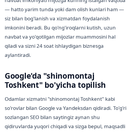
navbat imkoniyati mijozga kunning istalgan vaqtida
— hatto yarim tunda yoki dam olish kunlari ham —
siz bilan bog'lanish va xizmatdan foydalanish
imkonini beradi. Bu qo'ng'iroqlarni kutish, uzun
navbat va yo'qotilgan mijozlar muammosini hal
qiladi va sizni 24 soat ishlaydigan biznesga
aylantiradi.
Google'da "shinomontaj
Toshkent" bo'yicha topilish
Odamlar xizmatni "shinomontaj Toshkent" kabi
so'rovlar bilan Google va Yandeksdan qidiradi. To'g'ri
sozlangan SEO bilan saytingiz aynan shu
qidiruvlarda yuqori chiqadi va sizga bepul, maqsadli