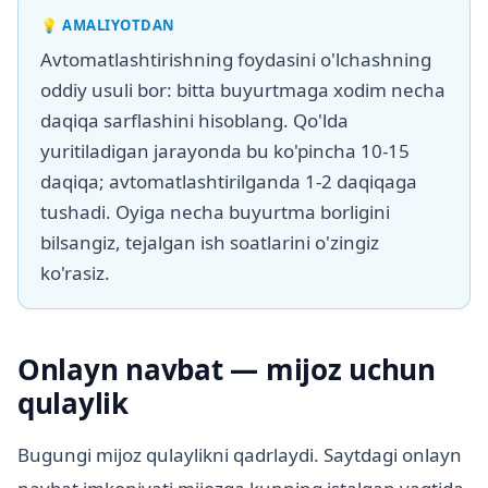
💡
AMALIYOTDAN
Avtomatlashtirishning foydasini o'lchashning
oddiy usuli bor: bitta buyurtmaga xodim necha
daqiqa sarflashini hisoblang. Qo'lda
yuritiladigan jarayonda bu ko'pincha 10-15
daqiqa; avtomatlashtirilganda 1-2 daqiqaga
tushadi. Oyiga necha buyurtma borligini
bilsangiz, tejalgan ish soatlarini o'zingiz
ko'rasiz.
Onlayn navbat — mijoz uchun
qulaylik
Bugungi mijoz qulaylikni qadrlaydi. Saytdagi onlayn