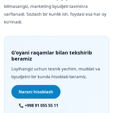
bilmasangiz, marketing byudjeti taxminга
sarflanadi. Sozlash bir kunlik ish, foydasi esa har oy
ko'rinadi.
G'oyani raqamlar bilan tekshirib
beramiz
Loyihangiz uchun texnik yechim, muddat va
byudjetni bir kunda hisoblab beramiz.
Narxni hisoblash
📞 +998 91 055 55 11