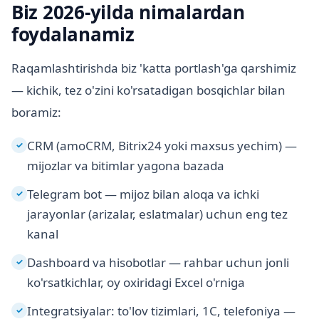
Biz 2026-yilda nimalardan
foydalanamiz
Raqamlashtirishda biz 'katta portlash'ga qarshimiz
— kichik, tez o'zini ko'rsatadigan bosqichlar bilan
boramiz:
CRM (amoCRM, Bitrix24 yoki maxsus yechim) —
✓
mijozlar va bitimlar yagona bazada
Telegram bot — mijoz bilan aloqa va ichki
✓
jarayonlar (arizalar, eslatmalar) uchun eng tez
kanal
Dashboard va hisobotlar — rahbar uchun jonli
✓
ko'rsatkichlar, oy oxiridagi Excel o'rniga
Integratsiyalar: to'lov tizimlari, 1C, telefoniya —
✓