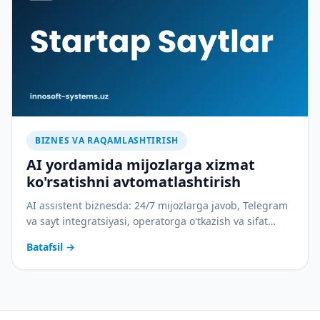
BIZNES VA RAQAMLASHTIRISH
AI yordamida mijozlarga xizmat
ko'rsatishni avtomatlashtirish
AI assistent biznesda: 24/7 mijozlarga javob, Telegram
va sayt integratsiyasi, operatorga o'tkazish va sifat
nazorati. Amaliy joriy etish rejasi bilan.
Batafsil
→