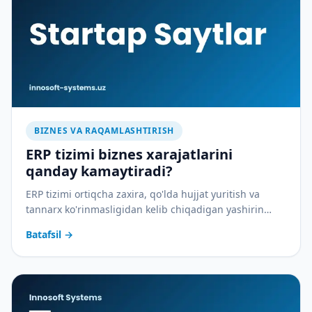
BIZNES VA RAQAMLASHTIRISH
ERP tizimi biznes xarajatlarini
qanday kamaytiradi?
ERP tizimi ortiqcha zaxira, qo'lda hujjat yuritish va
tannarx ko'rinmasligidan kelib chiqadigan yashirin
xarajatlarni qanday yopadi — amaliy tahlil.
Batafsil
→