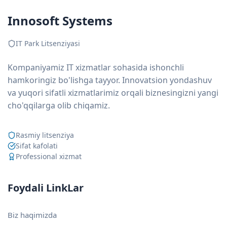
Innosoft Systems
IT Park Litsenziyasi
Kompaniyamiz IT xizmatlar sohasida ishonchli
hamkoringiz bo'lishga tayyor. Innovatsion yondashuv
va yuqori sifatli xizmatlarimiz orqali biznesingizni yangi
cho'qqilarga olib chiqamiz.
Rasmiy litsenziya
Sifat kafolati
Professional xizmat
Foydali LinkLar
Biz haqimizda