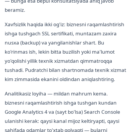
— bunga esa bepul konsultatsiyada aniq javob
beramiz.
Xavfsizlik haqida ikki og'iz: biznesni raqamlashtirish
ishga tushgach SSL sertifikati, muntazam zaxira
nusxa (backup) va yangilanishlar shart. Bu
ko'rinmas ish, lekin bitta buzilish yoki ma'lumot
yo'qolishi yillik texnik xizmatdan qimmatroqqa
tushadi. Pudratchi bilan shartnomada texnik xizmat
kim zimmasida ekanini oldindan aniqlashtiring.
Analitikasiz loyiha — mildan mahrum kema.
biznesni raqamlashtirish ishga tushgan kundan
Google Analytics 4 va (sayt bo'lsa) Search Console
ulanishi kerak: qaysi kanal mijoz keltiryapti, qaysi
sahifada odamlar to'xtab qolyapti — bularni