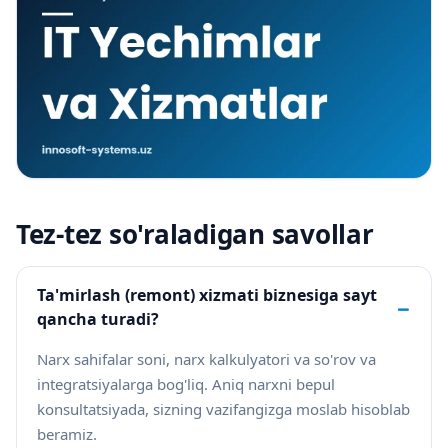
Tez-tez so'raladigan savollar
Ta'mirlash (remont) xizmati biznesiga sayt
−
qancha turadi?
Narx sahifalar soni, narx kalkulyatori va so'rov va
integratsiyalarga bog'liq. Aniq narxni bepul
konsultatsiyada, sizning vazifangizga moslab hisoblab
beramiz.