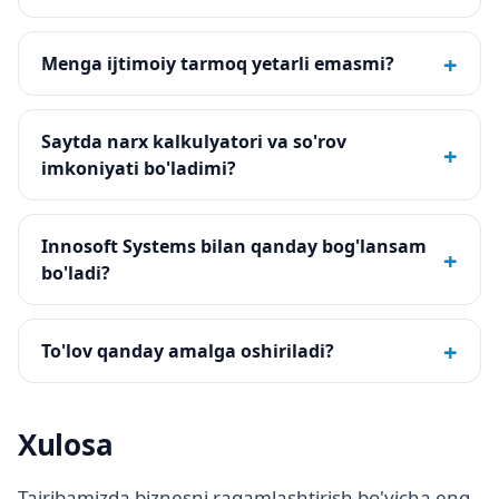
+
Menga ijtimoiy tarmoq yetarli emasmi?
Saytda narx kalkulyatori va so'rov
+
imkoniyati bo'ladimi?
Innosoft Systems bilan qanday bog'lansam
+
bo'ladi?
+
To'lov qanday amalga oshiriladi?
Xulosa
Tajribamizda biznesni raqamlashtirish bo'yicha eng