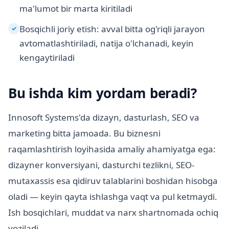
ma'lumot bir marta kiritiladi
Bosqichli joriy etish: avval bitta og'riqli jarayon
✓
avtomatlashtiriladi, natija o'lchanadi, keyin
kengaytiriladi
Bu ishda kim yordam beradi?
Innosoft Systems'da dizayn, dasturlash, SEO va
marketing bitta jamoada. Bu biznesni
raqamlashtirish loyihasida amaliy ahamiyatga ega:
dizayner konversiyani, dasturchi tezlikni, SEO-
mutaxassis esa qidiruv talablarini boshidan hisobga
oladi — keyin qayta ishlashga vaqt va pul ketmaydi.
Ish bosqichlari, muddat va narx shartnomada ochiq
yoziladi.