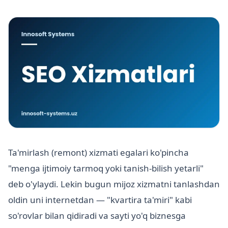
Ta'mirlash (remont) xizmati egalari ko'pincha
"menga ijtimoiy tarmoq yoki tanish-bilish yetarli"
deb o'ylaydi. Lekin bugun mijoz xizmatni tanlashdan
oldin uni internetdan — "kvartira ta'miri" kabi
so'rovlar bilan qidiradi va sayti yo'q biznesga