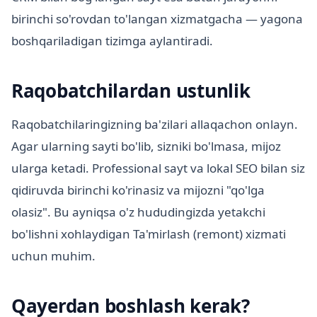
birinchi so'rovdan to'langan xizmatgacha — yagona
boshqariladigan tizimga aylantiradi.
Raqobatchilardan ustunlik
Raqobatchilaringizning ba'zilari allaqachon onlayn.
Agar ularning sayti bo'lib, sizniki bo'lmasa, mijoz
ularga ketadi. Professional sayt va lokal SEO bilan siz
qidiruvda birinchi ko'rinasiz va mijozni "qo'lga
olasiz". Bu ayniqsa o'z hududingizda yetakchi
bo'lishni xohlaydigan Ta'mirlash (remont) xizmati
uchun muhim.
Qayerdan boshlash kerak?