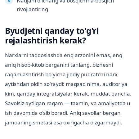
Natijani o'lchang va bosqichma-bosqich
rivojlantiring
Byudjetni qanday to'g'ri
rejalashtirish kerak?
Narxlarni taqqoslashda eng arzonini emas, eng
aniq hisob-kitob berganini tanlang. biznesni
raqamlashtirish bo'yicha jiddiy pudratchi narx
aytishdan oldin so'raydi: maqsad nima, auditoriya
kim, qanday integratsiyalar kerak, muddat qancha.
Savolsiz aytilgan raqam — taxmin, va amaliyotda u
ish davomida o'sib boradi. Aniq savollar bergan
jamoaning smetasi esa oxirigacha o'zgarmaydi.