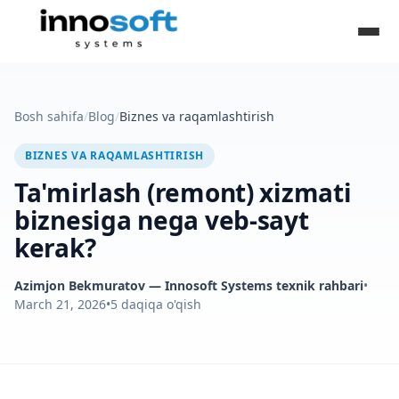
Bosh sahifa
/
Blog
/
Biznes va raqamlashtirish
BIZNES VA RAQAMLASHTIRISH
Ta'mirlash (remont) xizmati
biznesiga nega veb-sayt
kerak?
Azimjon Bekmuratov
— Innosoft Systems texnik rahbari
•
March 21, 2026
•
5
daqiqa o'qish