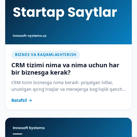
BIZNES VA RAQAMLASHTIRISH
CRM tizimi nima va nima uchun har
bir biznesga kerak?
CRM tizim biznesga nima beradi: yo'qolgan lidlar,
unutilgan qo'ng'iroqlar va menejerga bog'liqlik qancha
pulga tushadi — va CRM buni qanday to'xtatadi.
Batafsil
→