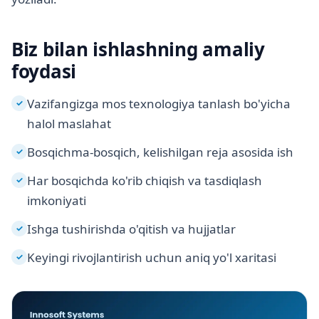
Biz bilan ishlashning amaliy
foydasi
Vazifangizga mos texnologiya tanlash bo'yicha
✓
halol maslahat
Bosqichma-bosqich, kelishilgan reja asosida ish
✓
Har bosqichda ko'rib chiqish va tasdiqlash
✓
imkoniyati
Ishga tushirishda o'qitish va hujjatlar
✓
Keyingi rivojlantirish uchun aniq yo'l xaritasi
✓