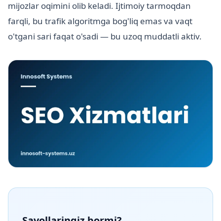
mijozlar oqimini olib keladi. Ijtimoiy tarmoqdan
farqli, bu trafik algoritmga bog'liq emas va vaqt
o'tgani sari faqat o'sadi — bu uzoq muddatli aktiv.
Savollaringiz bormi?