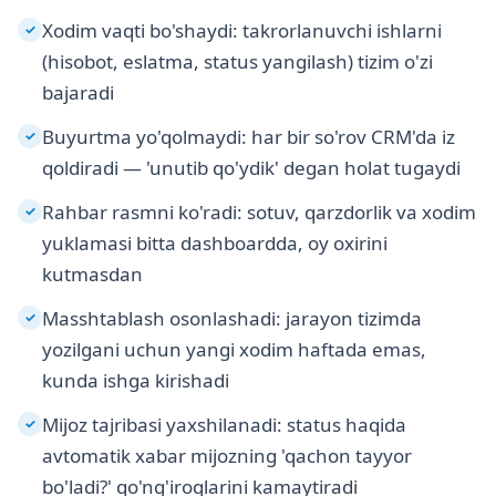
Xodim vaqti bo'shaydi: takrorlanuvchi ishlarni
✓
(hisobot, eslatma, status yangilash) tizim o'zi
bajaradi
Buyurtma yo'qolmaydi: har bir so'rov CRM'da iz
✓
qoldiradi — 'unutib qo'ydik' degan holat tugaydi
Rahbar rasmni ko'radi: sotuv, qarzdorlik va xodim
✓
yuklamasi bitta dashboardda, oy oxirini
kutmasdan
Masshtablash osonlashadi: jarayon tizimda
✓
yozilgani uchun yangi xodim haftada emas,
kunda ishga kirishadi
Mijoz tajribasi yaxshilanadi: status haqida
✓
avtomatik xabar mijozning 'qachon tayyor
bo'ladi?' qo'ng'iroqlarini kamaytiradi