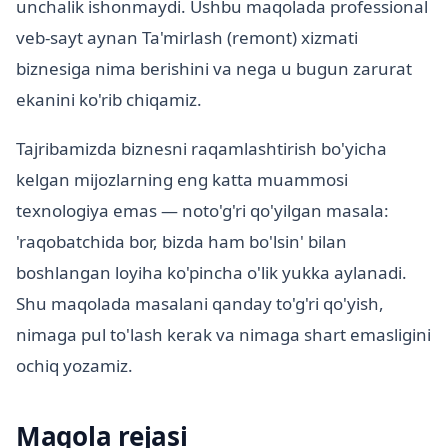
unchalik ishonmaydi. Ushbu maqolada professional
veb-sayt aynan Ta'mirlash (remont) xizmati
biznesiga nima berishini va nega u bugun zarurat
ekanini ko'rib chiqamiz.
Tajribamizda biznesni raqamlashtirish bo'yicha
kelgan mijozlarning eng katta muammosi
texnologiya emas — noto'g'ri qo'yilgan masala:
'raqobatchida bor, bizda ham bo'lsin' bilan
boshlangan loyiha ko'pincha o'lik yukka aylanadi.
Shu maqolada masalani qanday to'g'ri qo'yish,
nimaga pul to'lash kerak va nimaga shart emasligini
ochiq yozamiz.
Maqola rejasi