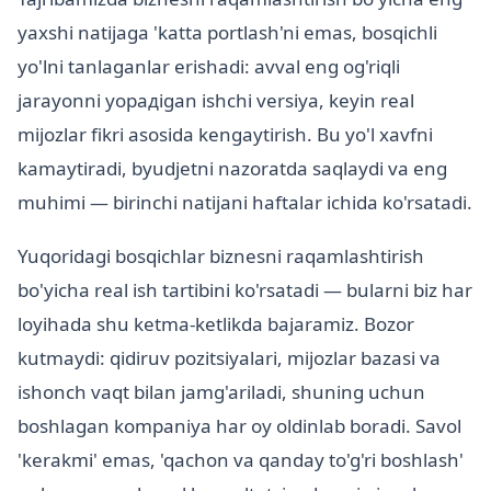
yaxshi natijaga 'katta portlash'ni emas, bosqichli
yo'lni tanlaganlar erishadi: avval eng og'riqli
jarayonni yopадigan ishchi versiya, keyin real
mijozlar fikri asosida kengaytirish. Bu yo'l xavfni
kamaytiradi, byudjetni nazoratda saqlaydi va eng
muhimi — birinchi natijani haftalar ichida ko'rsatadi.
Yuqoridagi bosqichlar biznesni raqamlashtirish
bo'yicha real ish tartibini ko'rsatadi — bularni biz har
loyihada shu ketma-ketlikda bajaramiz. Bozor
kutmaydi: qidiruv pozitsiyalari, mijozlar bazasi va
ishonch vaqt bilan jamg'ariladi, shuning uchun
boshlagan kompaniya har oy oldinlab boradi. Savol
'kerakmi' emas, 'qachon va qanday to'g'ri boshlash'