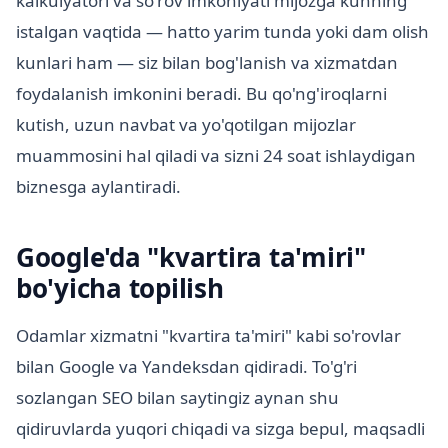
kalkulyatori va so'rov imkoniyati mijozga kunning
istalgan vaqtida — hatto yarim tunda yoki dam olish
kunlari ham — siz bilan bog'lanish va xizmatdan
foydalanish imkonini beradi. Bu qo'ng'iroqlarni
kutish, uzun navbat va yo'qotilgan mijozlar
muammosini hal qiladi va sizni 24 soat ishlaydigan
biznesga aylantiradi.
Google'da "kvartira ta'miri"
bo'yicha topilish
Odamlar xizmatni "kvartira ta'miri" kabi so'rovlar
bilan Google va Yandeksdan qidiradi. To'g'ri
sozlangan SEO bilan saytingiz aynan shu
qidiruvlarda yuqori chiqadi va sizga bepul, maqsadli