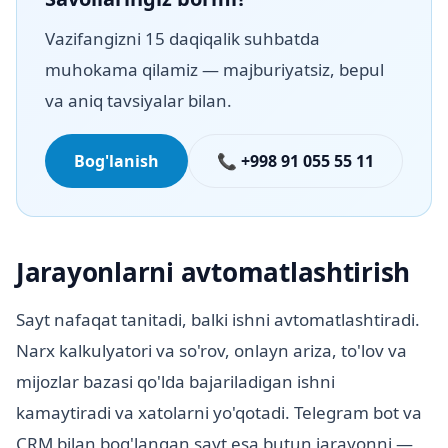
Vazifangizni 15 daqiqalik suhbatda
muhokama qilamiz — majburiyatsiz, bepul
va aniq tavsiyalar bilan.
Bog'lanish
📞 +998 91 055 55 11
Jarayonlarni avtomatlashtirish
Sayt nafaqat tanitadi, balki ishni avtomatlashtiradi.
Narx kalkulyatori va so'rov, onlayn ariza, to'lov va
mijozlar bazasi qo'lda bajariladigan ishni
kamaytiradi va xatolarni yo'qotadi. Telegram bot va
CRM bilan bog'langan sayt esa butun jarayonni —