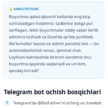
💡
AMALIYOTDAN
Buyurtma qabul qiluvchi botlarda eng ko'p
uchratadigan holatimiz: tadbirkor botga pul
sarflagan, lekin buyurtmalar oddiy xabar bo'lib
adminга tushadi va Excel'da qo'lda yuritiladi.
Ma'lumotlar bazasi va admin panelsiz bot — bu
avtomatlashtirish emas, qimmat chat.
Loyihani baholashda birinchi savolimiz shu:
buyurtma qayerda saqlanadi va uni kim,
qanday ko'radi?
Telegram bot ochish bosqichlari
Telegram'da @BotFather'ni oching va /newbot