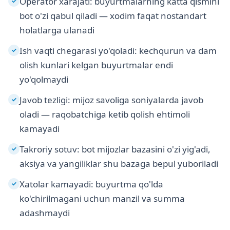
Operator xarajati: buyurtmalarning katta qismini
✓
bot o'zi qabul qiladi — xodim faqat nostandart
holatlarga ulanadi
Ish vaqti chegarasi yo'qoladi: kechqurun va dam
✓
olish kunlari kelgan buyurtmalar endi
yo'qolmaydi
Javob tezligi: mijoz savoliga soniyalarda javob
✓
oladi — raqobatchiga ketib qolish ehtimoli
kamayadi
Takroriy sotuv: bot mijozlar bazasini o'zi yig'adi,
✓
aksiya va yangiliklar shu bazaga bepul yuboriladi
Xatolar kamayadi: buyurtma qo'lda
✓
ko'chirilmagani uchun manzil va summa
adashmaydi