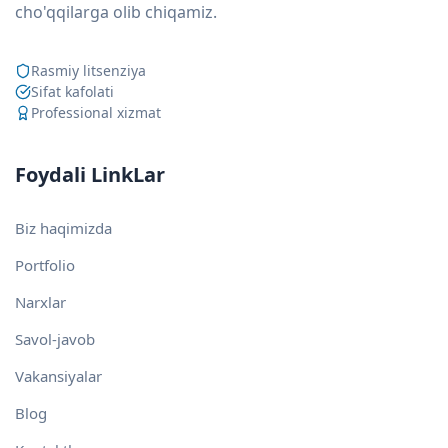
cho'qqilarga olib chiqamiz.
Rasmiy litsenziya
Sifat kafolati
Professional xizmat
Foydali LinkLar
Biz haqimizda
Portfolio
Narxlar
Savol-javob
Vakansiyalar
Blog