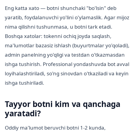
Eng katta xato — botni shunchaki "bo'lsin" deb
yaratib, foydalanuvchi yo'lini o'ylamaslik. Agar mijoz
nima qilishni tushunmasa, u botni tark etadi.
Boshqa xatolar: tokenni ochiq joyda saqlash,
ma'lumotlar bazasiz ishlash (buyurtmalar yo'qoladi),
admin panelning yo'qligi va testdan o'tkazmasdan
ishga tushirish. Professional yondashuvda bot avval
loyihalashtiriladi, so'ng sinovdan o'tkaziladi va keyin
ishga tushiriladi.
Tayyor botni kim va qanchaga
yaratadi?
Oddiy ma'lumot beruvchi botni 1-2 kunda,