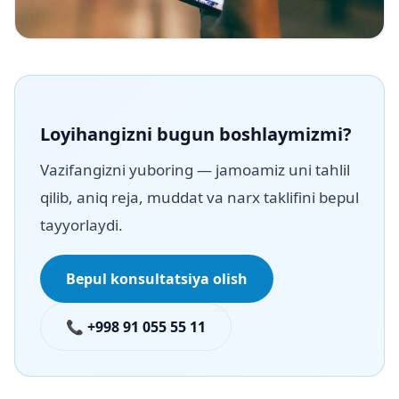
Loyihangizni bugun boshlaymizmi?
Vazifangizni yuboring — jamoamiz uni tahlil
qilib, aniq reja, muddat va narx taklifini bepul
tayyorlaydi.
Bepul konsultatsiya olish
📞 +998 91 055 55 11