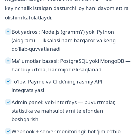
keyinchalik istalgan dasturchi loyihani davom ettira
olishini kafolatlaydi:
Bot yadrosi: Node.js (grammY) yoki Python
✓
(aiogram) — ikkalasi ham barqaror va keng
qo'llab-quvvatlanadi
Ma'lumotlar bazasi: PostgreSQL yoki MongoDB —
✓
har buyurtma, har mijoz izli saqlanadi
To'lov: Payme va Click'ning rasmiy API
✓
integratsiyasi
Admin panel: veb-interfeys — buyurtmalar,
✓
statistika va mahsulotlarni telefondan
boshqarish
Webhook + server monitoringi: bot 'jim o'chib
✓