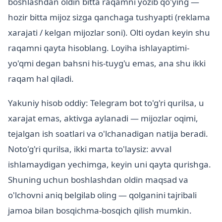
boshlashdan oldin bitta raqamni yozib qo'ying —
hozir bitta mijoz sizga qanchaga tushyapti (reklama
xarajati / kelgan mijozlar soni). Olti oydan keyin shu
raqamni qayta hisoblang. Loyiha ishlayaptimi-
yo'qmi degan bahsni his-tuyg'u emas, ana shu ikki
raqam hal qiladi.
Yakuniy hisob oddiy: Telegram bot to'g'ri qurilsa, u
xarajat emas, aktivga aylanadi — mijozlar oqimi,
tejalgan ish soatlari va o'lchanadigan natija beradi.
Noto'g'ri qurilsa, ikki marta to'laysiz: avval
ishlamaydigan yechimga, keyin uni qayta qurishga.
Shuning uchun boshlashdan oldin maqsad va
o'lchovni aniq belgilab oling — qolganini tajribali
jamoa bilan bosqichma-bosqich qilish mumkin.