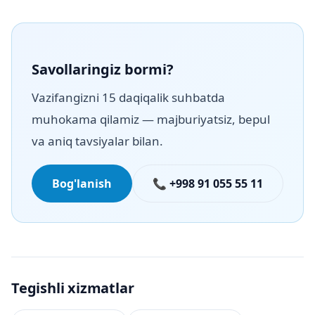
Savollaringiz bormi?
Vazifangizni 15 daqiqalik suhbatda
muhokama qilamiz — majburiyatsiz, bepul
va aniq tavsiyalar bilan.
Bog'lanish
📞 +998 91 055 55 11
Tegishli xizmatlar