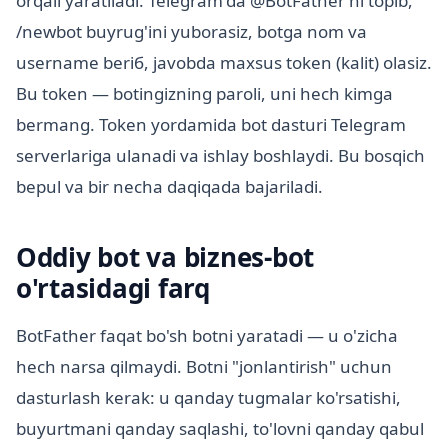
orqali yaratiladi. Telegram'da @BotFather'ni topib,
/newbot buyrug'ini yuborasiz, botga nom va
username beriб, javobda maxsus token (kalit) olasiz.
Bu token — botingizning paroli, uni hech kimga
bermang. Token yordamida bot dasturi Telegram
serverlariga ulanadi va ishlay boshlaydi. Bu bosqich
bepul va bir necha daqiqada bajariladi.
Oddiy bot va biznes-bot
o'rtasidagi farq
BotFather faqat bo'sh botni yaratadi — u o'zicha
hech narsa qilmaydi. Botni "jonlantirish" uchun
dasturlash kerak: u qanday tugmalar ko'rsatishi,
buyurtmani qanday saqlashi, to'lovni qanday qabul