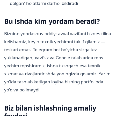
qolgan' holatlarni darhol bildiradi
Bu ishda kim yordam beradi?
Bizning yondashuv oddiy: avval vazifani biznes tilida
kelishamiz, keyin texnik yechimni taklif qilamiz —
teskari emas. Telegram bot bo'yicha sizga tez
yuklanadigan, xavfsiz va Google talablariga mos
yechim topshiramiz, ishga tushgach esa texnik
xizmat va rivojlantirishda yoningizda qolamiz. Yarim
yo'lda tashlab ketilgan loyiha bizning portfolioda
yo'q va bo'lmaydi.
Biz bilan ishlashning amaliy
foydasi