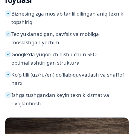
Biznesingizga moslab tahlil qilingan aniq texnik
✓
topshiriq
Tez yuklanadigan, xavfsiz va mobilga
✓
moslashgan yechim
Google'da yuqori chiqish uchun SEO-
✓
optimallashtirilgan struktura
Ko'p tilli (uz/ru/en) qo'llab-quvvatlash va shaffof
✓
narx
Ishga tushgandan keyin texnik xizmat va
✓
rivojlantirish