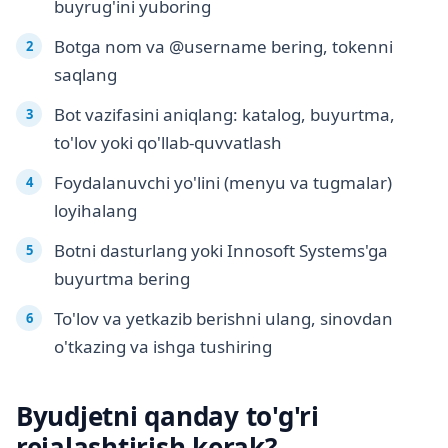
buyrug'ini yuboring
Botga nom va @username bering, tokenni
saqlang
Bot vazifasini aniqlang: katalog, buyurtma,
to'lov yoki qo'llab-quvvatlash
Foydalanuvchi yo'lini (menyu va tugmalar)
loyihalang
Botni dasturlang yoki Innosoft Systems'ga
buyurtma bering
To'lov va yetkazib berishni ulang, sinovdan
o'tkazing va ishga tushiring
Byudjetni qanday to'g'ri
rejalashtirish kerak?