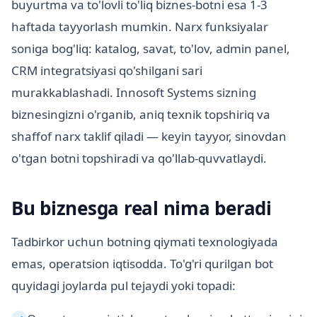
buyurtma va to'lovli to'liq biznes-botni esa 1-3
haftada tayyorlash mumkin. Narx funksiyalar
soniga bog'liq: katalog, savat, to'lov, admin panel,
CRM integratsiyasi qo'shilgani sari
murakkablashadi. Innosoft Systems sizning
biznesingizni o'rganib, aniq texnik topshiriq va
shaffof narx taklif qiladi — keyin tayyor, sinovdan
o'tgan botni topshiradi va qo'llab-quvvatlaydi.
Bu biznesga real nima beradi
Tadbirkor uchun botning qiymati texnologiyada
emas, operatsion iqtisodda. To'g'ri qurilgan bot
quyidagi joylarda pul tejaydi yoki topadi: