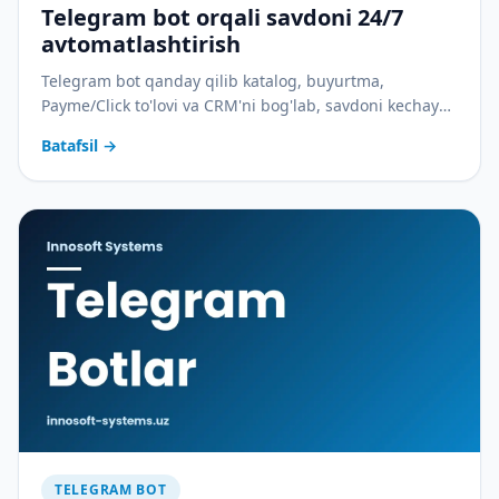
Telegram bot orqali savdoni 24/7
avtomatlashtirish
Telegram bot qanday qilib katalog, buyurtma,
Payme/Click to'lovi va CRM'ni bog'lab, savdoni kechayu
kunduz avtomatik yuritadi. Do'kon, restoran va xizmat
Batafsil
→
biznesi uchun real ssenariylar.
TELEGRAM BOT