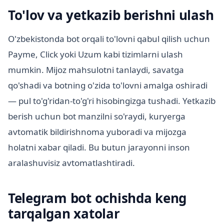
To'lov va yetkazib berishni ulash
O'zbekistonda bot orqali to'lovni qabul qilish uchun
Payme, Click yoki Uzum kabi tizimlarni ulash
mumkin. Mijoz mahsulotni tanlaydi, savatga
qo'shadi va botning o'zida to'lovni amalga oshiradi
— pul to'g'ridan-to'g'ri hisobingizga tushadi. Yetkazib
berish uchun bot manzilni so'raydi, kuryerga
avtomatik bildirishnoma yuboradi va mijozga
holatni xabar qiladi. Bu butun jarayonni inson
aralashuvisiz avtomatlashtiradi.
Telegram bot ochishda keng
tarqalgan xatolar