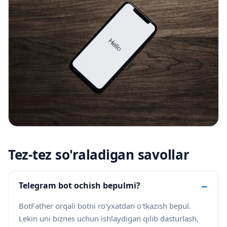
Tez-tez so'raladigan savollar
−
Telegram bot ochish bepulmi?
BotFather orqali botni ro'yxatdan o'tkazish bepul.
Lekin uni biznes uchun ishlaydigan qilib dasturlash,