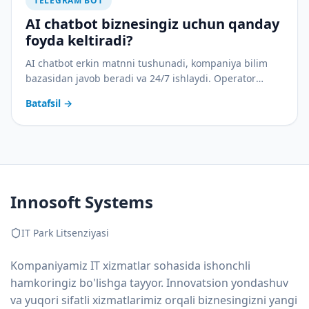
TELEGRAM BOT
AI chatbot biznesingiz uchun qanday
foyda keltiradi?
AI chatbot erkin matnni tushunadi, kompaniya bilim
bazasidan javob beradi va 24/7 ishlaydi. Operator
xarajatlarini kamaytirish, ko'proq lead va uch tilda
Batafsil
→
xizmat — biznes uchun real foydalar tahlili.
Innosoft Systems
IT Park Litsenziyasi
Kompaniyamiz IT xizmatlar sohasida ishonchli
hamkoringiz bo'lishga tayyor. Innovatsion yondashuv
va yuqori sifatli xizmatlarimiz orqali biznesingizni yangi