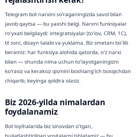
Telegram bot narxini so'raganingizda savol bilan
javob qaytsa — bu yaxshi belgi. Narxni funksiyalar
ro'yxati belgilaydi: integratsiyalar (to'lov, CRM, 1C),
til soni, dizayn talabi va yuklama. Biz smetani bo'lib
beramiz: har funksiya alohida qatorda, o'z narxi
bilan — shunda nima uchun to'layotganingizni
ko'rasiz va keraksiz qismini boshlang'ich bosqichdan
chiqarib, keyinga qoldira olasiz.
Biz 2026-yilda nimalardan
foydalanamiz
Bot loyihalarida biz sinovdan o'tgan,
hujjatlashtirilgan vositalarni ishlatamiz — bu