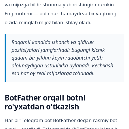
va mijozga bildirishnoma yuborishingiz mumkin.
Eng muhimi — bot charchamaydi va bir vaqtning
o'zida minglab mijoz bilan ishlay oladi.
Raqamli kanalda ishonch va qidiruv
pozitsiyalari jamg'ariladi: bugungi kichik
qadam bir yildan keyin raqobatchi yetib
ololmaydigan ustunlikka aylanadi. Kechikish
esa har oy real mijozlarga to'lanadi.
BotFather orqali botni
ro'yxatdan o'tkazish
Har bir Telegram bot BotFather degan rasmiy bot