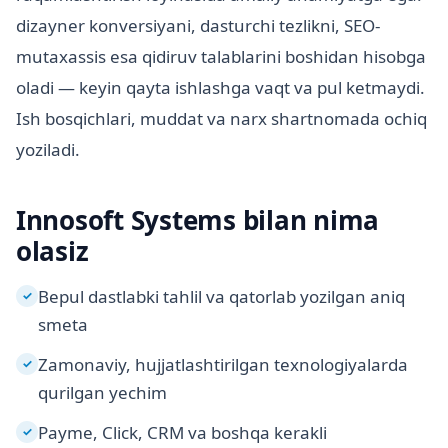
dizayner konversiyani, dasturchi tezlikni, SEO-
mutaxassis esa qidiruv talablarini boshidan hisobga
oladi — keyin qayta ishlashga vaqt va pul ketmaydi.
Ish bosqichlari, muddat va narx shartnomada ochiq
yoziladi.
Innosoft Systems bilan nima
olasiz
Bepul dastlabki tahlil va qatorlab yozilgan aniq
✓
smeta
Zamonaviy, hujjatlashtirilgan texnologiyalarda
✓
qurilgan yechim
Payme, Click, CRM va boshqa kerakli
✓