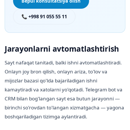
Bepul konsultatsiya olish
📞 +998 91 055 55 11
Jarayonlarni avtomatlashtirish
Sayt nafaqat tanitadi, balki ishni avtomatlashtiradi.
Onlayn joy bron qilish, onlayn ariza, to'lov va
mijozlar bazasi qo'lda bajariladigan ishni
kamaytiradi va xatolarni yo'qotadi. Telegram bot va
CRM bilan bog'langan sayt esa butun jarayonni —
birinchi so'rovdan to'langan xizmatgacha — yagona
boshqariladigan tizimga aylantiradi.