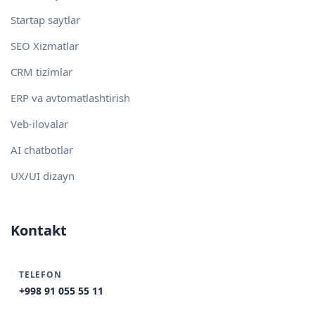
Startap saytlar
SEO Xizmatlar
CRM tizimlar
ERP va avtomatlashtirish
Veb-ilovalar
AI chatbotlar
UX/UI dizayn
Kontakt
TELEFON
+998 91 055 55 11