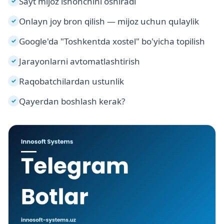
Sayt mijoz ishonchini oshiradi
✓
Onlayn joy bron qilish — mijoz uchun qulaylik
✓
Google'da "Toshkentda xostel" bo'yicha topilish
✓
Jarayonlarni avtomatlashtirish
✓
Raqobatchilardan ustunlik
✓
Qayerdan boshlash kerak?
✓