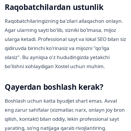
Raqobatchilardan ustunlik
Raqobatchilaringizning ba'zilari allaqachon onlayn.
Agar ularning sayti bo'lib, sizniki bo'lmasa, mijoz
ularga ketadi. Professional sayt va lokal SEO bilan siz
qidiruvda birinchi ko'rinasiz va mijozni "qo'lga
olasiz". Bu ayniqsa o'z hududingizda yetakchi
bo'lishni xohlaydigan Xostel uchun muhim.
Qayerdan boshlash kerak?
Boshlash uchun katta byudjet shart emas. Avval
eng zarur sahifalar (xizmatlar, narx, onlayn joy bron
qilish, kontakt) bilan oddiy, lekin professional sayt
yarating, so'ng natijaga qarab rivojlantiring.