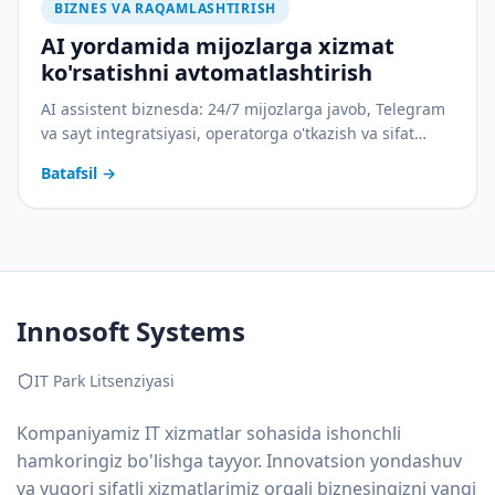
BIZNES VA RAQAMLASHTIRISH
AI yordamida mijozlarga xizmat
ko'rsatishni avtomatlashtirish
AI assistent biznesda: 24/7 mijozlarga javob, Telegram
va sayt integratsiyasi, operatorga o'tkazish va sifat
nazorati. Amaliy joriy etish rejasi bilan.
Batafsil
→
Innosoft Systems
IT Park Litsenziyasi
Kompaniyamiz IT xizmatlar sohasida ishonchli
hamkoringiz bo'lishga tayyor. Innovatsion yondashuv
va yuqori sifatli xizmatlarimiz orqali biznesingizni yangi