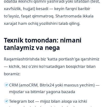
odatda ikkinchi qismni yashiradi yoki sifatdan (test,
xavfsizlik, hujjat) kesadi — keyin farqni baribir
to'laysiz, faqat qimmatroq. Shartnomada ikkala
xarajat ham ochiq yozilishini talab qiling.
Texnik tomondan: nimani
tanlaymiz va nega
Raqamlashtirishda biz 'katta portlash'ga qarshimiz
— kichik, tez o'zini ko'rsatadigan bosqichlar bilan
boramiz:
CRM (amoCRM, Bitrix24 yoki maxsus yechim) —
✓
mijozlar va bitimlar yagona bazada
Telegram bot — mijoz bilan aloqa va ichki
✓