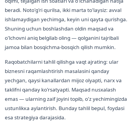
oqimi, tejalgan ish soatlari va o'lchanadigan natija
beradi. Noto'g'ri qurilsa, ikki marta to'laysiz: avval
ishlamaydigan yechimga, keyin uni qayta qurishga.
Shuning uchun boshlashdan oldin maqsad va
o'lchovni aniq belgilab oling — qolganini tajribali
jamoa bilan bosqichma-bosqich qilish mumkin.
Raqobatchilarni tahlil qilishga vaqt ajrating: ular
biznesni raqamlashtirish masalasini qanday
yechgan, qaysi kanallardan mijoz olyapti, narx va
taklifni qanday ko'rsatyapti. Maqsad nusxalash
emas — ularning zaif joyini topib, o'z yechimingizda
ustunlikка aylantirish. Bunday tahlil bepul, foydasi
esa strategiya darajasida.