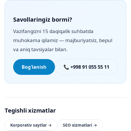
Savollaringiz bormi?
Vazifangizni 15 daqiqalik suhbatda
muhokama qilamiz — majburiyatsiz, bepul
va aniq tavsiyalar bilan.
Bog'lanish
📞 +998 91 055 55 11
Tegishli xizmatlar
Korporativ saytlar
→
SEO xizmatlari
→