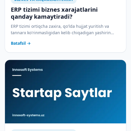
ERP tizimi biznes xarajatlarini
qanday kamaytiradi?
ERP tizimi ortiqcha zaxira, qo'lda hujjat yuritish va
tannarx ko'rinmasligidan kelib chiqadigan yashirin
xarajatlarni qanday yopadi — amaliy tahlil.
Batafsil
→