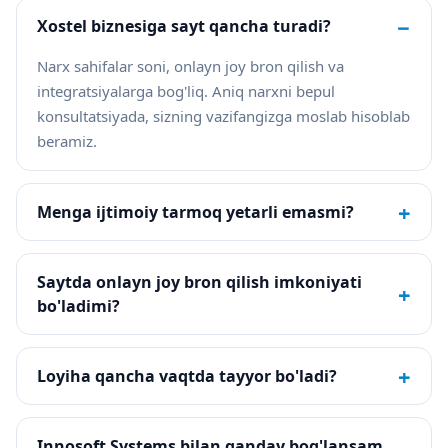
−
Xostel biznesiga sayt qancha turadi?
Narx sahifalar soni, onlayn joy bron qilish va
integratsiyalarga bog'liq. Aniq narxni bepul
konsultatsiyada, sizning vazifangizga moslab hisoblab
beramiz.
+
Menga ijtimoiy tarmoq yetarli emasmi?
Saytda onlayn joy bron qilish imkoniyati
+
bo'ladimi?
+
Loyiha qancha vaqtda tayyor bo'ladi?
Innosoft Systems bilan qanday bog'lansam