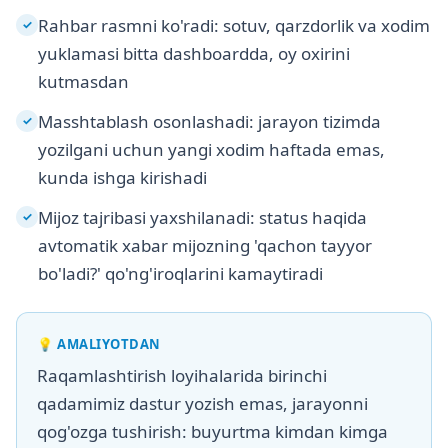
Rahbar rasmni ko'radi: sotuv, qarzdorlik va xodim
✓
yuklamasi bitta dashboardda, oy oxirini
kutmasdan
Masshtablash osonlashadi: jarayon tizimda
✓
yozilgani uchun yangi xodim haftada emas,
kunda ishga kirishadi
Mijoz tajribasi yaxshilanadi: status haqida
✓
avtomatik xabar mijozning 'qachon tayyor
bo'ladi?' qo'ng'iroqlarini kamaytiradi
💡
AMALIYOTDAN
Raqamlashtirish loyihalarida birinchi
qadamimiz dastur yozish emas, jarayonni
qog'ozga tushirish: buyurtma kimdan kimga