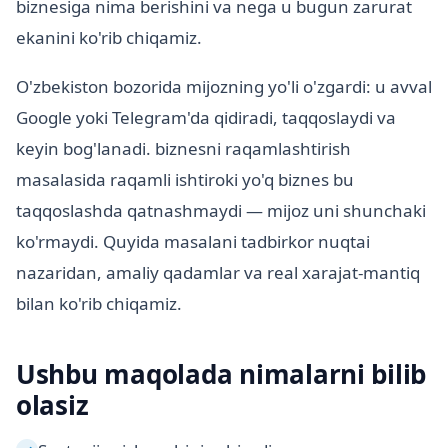
biznesiga nima berishini va nega u bugun zarurat
ekanini ko'rib chiqamiz.
O'zbekiston bozorida mijozning yo'li o'zgardi: u avval
Google yoki Telegram'da qidiradi, taqqoslaydi va
keyin bog'lanadi. biznesni raqamlashtirish
masalasida raqamli ishtiroki yo'q biznes bu
taqqoslashda qatnashmaydi — mijoz uni shunchaki
ko'rmaydi. Quyida masalani tadbirkor nuqtai
nazaridan, amaliy qadamlar va real xarajat-mantiq
bilan ko'rib chiqamiz.
Ushbu maqolada nimalarni bilib
olasiz