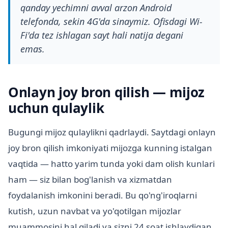
qanday yechimni avval arzon Android
telefonda, sekin 4G'da sinaymiz. Ofisdagi Wi-
Fi'da tez ishlagan sayt hali natija degani
emas.
Onlayn joy bron qilish — mijoz
uchun qulaylik
Bugungi mijoz qulaylikni qadrlaydi. Saytdagi onlayn
joy bron qilish imkoniyati mijozga kunning istalgan
vaqtida — hatto yarim tunda yoki dam olish kunlari
ham — siz bilan bog'lanish va xizmatdan
foydalanish imkonini beradi. Bu qo'ng'iroqlarni
kutish, uzun navbat va yo'qotilgan mijozlar
muammosini hal qiladi va sizni 24 soat ishlaydigan