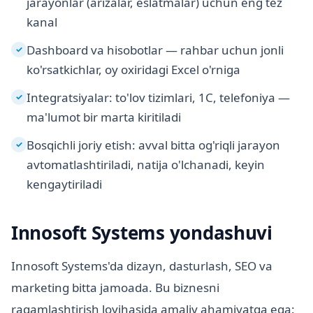
jarayonlar (arizalar, eslatmalar) uchun eng tez
kanal
Dashboard va hisobotlar — rahbar uchun jonli
✓
ko'rsatkichlar, oy oxiridagi Excel o'rniga
Integratsiyalar: to'lov tizimlari, 1C, telefoniya —
✓
ma'lumot bir marta kiritiladi
Bosqichli joriy etish: avval bitta og'riqli jarayon
✓
avtomatlashtiriladi, natija o'lchanadi, keyin
kengaytiriladi
Innosoft Systems yondashuvi
Innosoft Systems'da dizayn, dasturlash, SEO va
marketing bitta jamoada. Bu biznesni
raqamlashtirish loyihasida amaliy ahamiyatga ega: