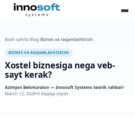
Bosh sahifa
/
Blog
/
Biznes va raqamlashtirish
BIZNES VA RAQAMLASHTIRISH
Xostel biznesiga nega veb-
sayt kerak?
Azimjon Bekmuratov
— Innosoft Systems texnik rahbari
•
March 12, 2026
•
5
daqiqa o'qish