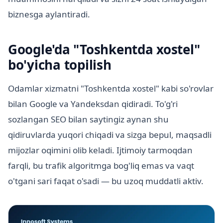
biznesga aylantiradi.
Google'da "Toshkentda xostel"
bo'yicha topilish
Odamlar xizmatni "Toshkentda xostel" kabi so'rovlar
bilan Google va Yandeksdan qidiradi. To'g'ri
sozlangan SEO bilan saytingiz aynan shu
qidiruvlarda yuqori chiqadi va sizga bepul, maqsadli
mijozlar oqimini olib keladi. Ijtimoiy tarmoqdan
farqli, bu trafik algoritmga bog'liq emas va vaqt
o'tgani sari faqat o'sadi — bu uzoq muddatli aktiv.