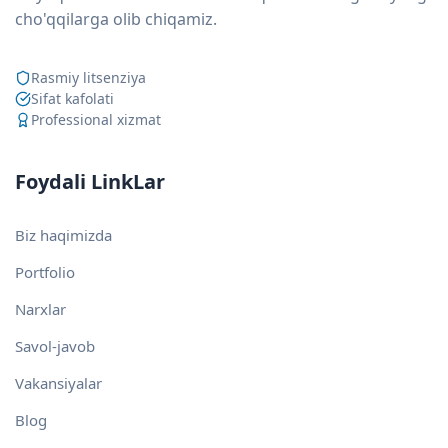
cho'qqilarga olib chiqamiz.
Rasmiy litsenziya
Sifat kafolati
Professional xizmat
Foydali LinkLar
Biz haqimizda
Portfolio
Narxlar
Savol-javob
Vakansiyalar
Blog