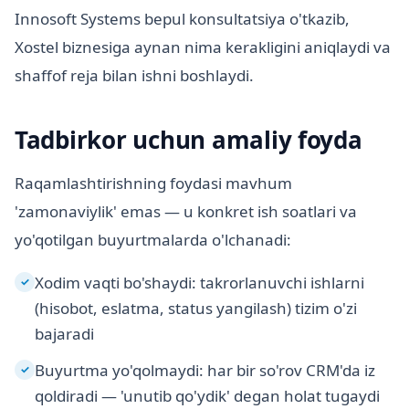
Innosoft Systems bepul konsultatsiya o'tkazib,
Xostel biznesiga aynan nima kerakligini aniqlaydi va
shaffof reja bilan ishni boshlaydi.
Tadbirkor uchun amaliy foyda
Raqamlashtirishning foydasi mavhum
'zamonaviylik' emas — u konkret ish soatlari va
yo'qotilgan buyurtmalarda o'lchanadi:
Xodim vaqti bo'shaydi: takrorlanuvchi ishlarni
✓
(hisobot, eslatma, status yangilash) tizim o'zi
bajaradi
Buyurtma yo'qolmaydi: har bir so'rov CRM'da iz
✓
qoldiradi — 'unutib qo'ydik' degan holat tugaydi