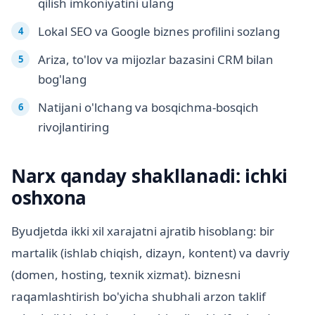
qilish imkoniyatini ulang
Lokal SEO va Google biznes profilini sozlang
Ariza, to'lov va mijozlar bazasini CRM bilan
bog'lang
Natijani o'lchang va bosqichma-bosqich
rivojlantiring
Narx qanday shakllanadi: ichki
oshxona
Byudjetda ikki xil xarajatni ajratib hisoblang: bir
martalik (ishlab chiqish, dizayn, kontent) va davriy
(domen, hosting, texnik xizmat). biznesni
raqamlashtirish bo'yicha shubhali arzon taklif