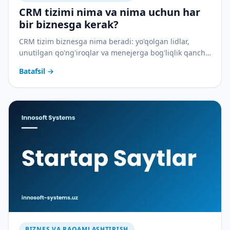
CRM tizimi nima va nima uchun har
bir biznesga kerak?
CRM tizim biznesga nima beradi: yo'qolgan lidlar,
unutilgan qo'ng'iroqlar va menejerga bog'liqlik qancha
pulga tushadi — va CRM buni qanday to'xtatadi.
Batafsil
→
BIZNES VA RAQAMLASHTIRISH