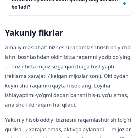
+
bo'ladi?
Yakuniy fikrlar
Amaliy maslahat: biznesni raqamlashtirish bo'yicha
ishni boshlashdan oldin bitta raqamni yozib qo'ying
— hozir bitta mijoz sizga qanchaga tushyapti
(reklama xarajati / kelgan mijozlar soni). Olti oydan
keyin shu raqamni qayta hisoblang. Loyiha
ishlayaptimi-yo'qmi degan bahsni his-tuyg'u emas,
ana shu ikki raqam hal qiladi.
Yakuniy hisob oddiy: biznesni raqamlashtirish to'g'ri
qurilsa, u xarajat emas, aktivga aylanadi — mijozlar