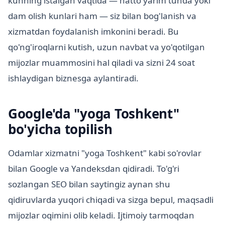
kunning istalgan vaqtida — hatto yarim tunda yoki
dam olish kunlari ham — siz bilan bog'lanish va
xizmatdan foydalanish imkonini beradi. Bu
qo'ng'iroqlarni kutish, uzun navbat va yo'qotilgan
mijozlar muammosini hal qiladi va sizni 24 soat
ishlaydigan biznesga aylantiradi.
Google'da "yoga Toshkent"
bo'yicha topilish
Odamlar xizmatni "yoga Toshkent" kabi so'rovlar
bilan Google va Yandeksdan qidiradi. To'g'ri
sozlangan SEO bilan saytingiz aynan shu
qidiruvlarda yuqori chiqadi va sizga bepul, maqsadli
mijozlar oqimini olib keladi. Ijtimoiy tarmoqdan