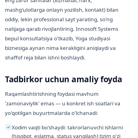
eng zarur sahifalar (xizmatlar, narx,
mashg'ulotlarga onlayn yozilish, kontakt) bilan
oddiy, lekin professional sayt yarating, so'ng
natijaga qarab rivojlantiring. Innosoft Systems
bepul konsultatsiya o'tkazib, Yoga studiyasi
biznesiga aynan nima kerakligini aniqlaydi va
shaffof reja bilan ishni boshlaydi.
Tadbirkor uchun amaliy foyda
Raqamlashtirishning foydasi mavhum
'zamonaviylik' emas — u konkret ish soatlari va
yo'qotilgan buyurtmalarda o'lchanadi:
Xodim vaqti bo'shaydi: takrorlanuvchi ishlarni
✓
(hisobot, eslatma, status yangilash) tizim o'zi