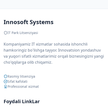
Innosoft Systems
IT Park Litsenziyasi
Kompaniyamiz IT xizmatlar sohasida ishonchli
hamkoringiz bo'lishga tayyor. Innovatsion yondashuv
va yuqori sifatli xizmatlarimiz orqali biznesingizni yangi
cho'qqilarga olib chiqamiz.
Rasmiy litsenziya
Sifat kafolati
Professional xizmat
Foydali LinkLar