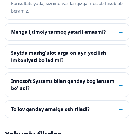
konsultatsiyada, sizning vazifangizga moslab hisoblab
beramiz.
+
Menga ijtimoiy tarmoq yetarli emasmi?
Saytda mashg'ulotlarga onlayn yozilish
+
imkoniyati bo'ladimi?
Innosoft Systems bilan qanday bog'lansam
+
bo'ladi?
+
To'lov qanday amalga oshiriladi?