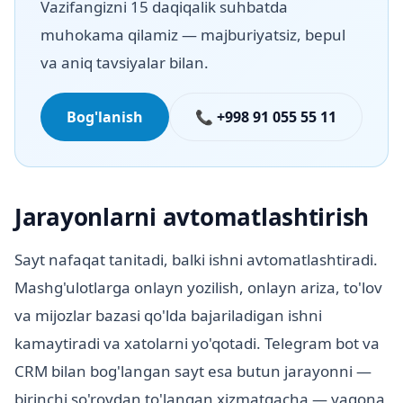
Vazifangizni 15 daqiqalik suhbatda
muhokama qilamiz — majburiyatsiz, bepul
va aniq tavsiyalar bilan.
Bog'lanish
📞 +998 91 055 55 11
Jarayonlarni avtomatlashtirish
Sayt nafaqat tanitadi, balki ishni avtomatlashtiradi.
Mashg'ulotlarga onlayn yozilish, onlayn ariza, to'lov
va mijozlar bazasi qo'lda bajariladigan ishni
kamaytiradi va xatolarni yo'qotadi. Telegram bot va
CRM bilan bog'langan sayt esa butun jarayonni —
birinchi so'rovdan to'langan xizmatgacha — yagona