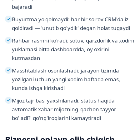
bajaradi
Buyurtma yo'qolmaydi: har bir so'rov CRM'da iz
✓
qoldiradi — 'unutib qo'ydik' degan holat tugaydi
Rahbar rasmni ko'radi: sotuv, qarzdorlik va xodim
✓
yuklamasi bitta dashboardda, oy oxirini
kutmasdan
Masshtablash osonlashadi: jarayon tizimda
✓
yozilgani uchun yangi xodim haftada emas,
kunda ishga kirishadi
Mijoz tajribasi yaxshilanadi: status haqida
✓
avtomatik xabar mijozning 'qachon tayyor
bo'ladi?' qo'ng'iroqlarini kamaytiradi
Biznesni onlayn olib chiqish