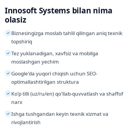
Innosoft Systems bilan nima
olasiz
Biznesingizga moslab tahlil qilingan aniq texnik
✓
topshiriq
Tez yuklanadigan, xavfsiz va mobilga
✓
moslashgan yechim
Google'da yuqori chiqish uchun SEO-
✓
optimallashtirilgan struktura
Ko'p tilli (uz/ru/en) qo'llab-quvvatlash va shaffof
✓
narx
Ishga tushgandan keyin texnik xizmat va
✓
rivojlantirish