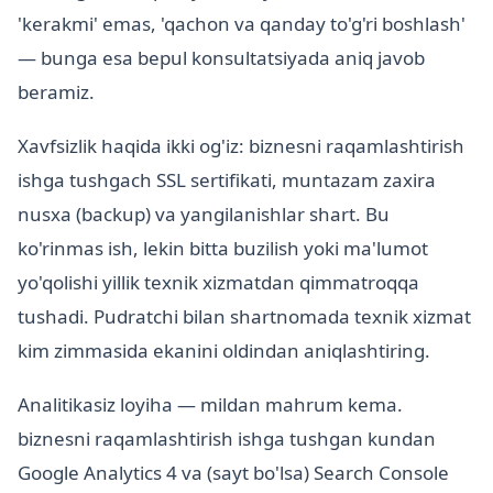
'kerakmi' emas, 'qachon va qanday to'g'ri boshlash'
— bunga esa bepul konsultatsiyada aniq javob
beramiz.
Xavfsizlik haqida ikki og'iz: biznesni raqamlashtirish
ishga tushgach SSL sertifikati, muntazam zaxira
nusxa (backup) va yangilanishlar shart. Bu
ko'rinmas ish, lekin bitta buzilish yoki ma'lumot
yo'qolishi yillik texnik xizmatdan qimmatroqqa
tushadi. Pudratchi bilan shartnomada texnik xizmat
kim zimmasida ekanini oldindan aniqlashtiring.
Analitikasiz loyiha — mildan mahrum kema.
biznesni raqamlashtirish ishga tushgan kundan
Google Analytics 4 va (sayt bo'lsa) Search Console