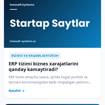
BIZNES VA RAQAMLASHTIRISH
ERP tizimi biznes xarajatlarini
qanday kamaytiradi?
ERP tizimi ortiqcha zaxira, qo'lda hujjat yuritish va
tannarx ko'rinmasligidan kelib chiqadigan yashirin
xarajatlarni qanday yopadi — amaliy tahlil.
Batafsil
→