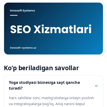
Ko'p beriladigan savollar
Yoga studiyasi biznesiga sayt qancha
−
turadi?
Narx sahifalar soni, mashg'ulotlarga onlayn yozilish
va integratsiyalarga bog'liq. Aniq narxni bepul