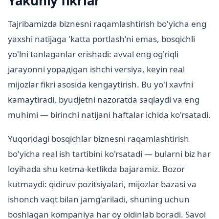
Yakuniy fikrlar
Tajribamizda biznesni raqamlashtirish bo'yicha eng
yaxshi natijaga 'katta portlash'ni emas, bosqichli
yo'lni tanlaganlar erishadi: avval eng og'riqli
jarayonni yopадigan ishchi versiya, keyin real
mijozlar fikri asosida kengaytirish. Bu yo'l xavfni
kamaytiradi, byudjetni nazoratda saqlaydi va eng
muhimi — birinchi natijani haftalar ichida ko'rsatadi.
Yuqoridagi bosqichlar biznesni raqamlashtirish
bo'yicha real ish tartibini ko'rsatadi — bularni biz har
loyihada shu ketma-ketlikda bajaramiz. Bozor
kutmaydi: qidiruv pozitsiyalari, mijozlar bazasi va
ishonch vaqt bilan jamg'ariladi, shuning uchun
boshlagan kompaniya har oy oldinlab boradi. Savol