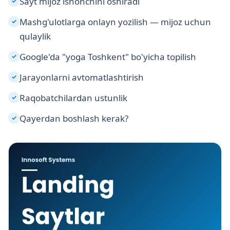
Sayt mijoz ishonchini oshiradi
✓
Mashg'ulotlarga onlayn yozilish — mijoz uchun
✓
qulaylik
Google'da "yoga Toshkent" bo'yicha topilish
✓
Jarayonlarni avtomatlashtirish
✓
Raqobatchilardan ustunlik
✓
Qayerdan boshlash kerak?
✓