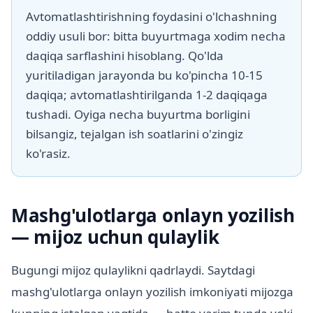
Avtomatlashtirishning foydasini o'lchashning
oddiy usuli bor: bitta buyurtmaga xodim necha
daqiqa sarflashini hisoblang. Qo'lda
yuritiladigan jarayonda bu ko'pincha 10-15
daqiqa; avtomatlashtirilganda 1-2 daqiqaga
tushadi. Oyiga necha buyurtma borligini
bilsangiz, tejalgan ish soatlarini o'zingiz
ko'rasiz.
Mashg'ulotlarga onlayn yozilish
— mijoz uchun qulaylik
Bugungi mijoz qulaylikni qadrlaydi. Saytdagi
mashg'ulotlarga onlayn yozilish imkoniyati mijozga