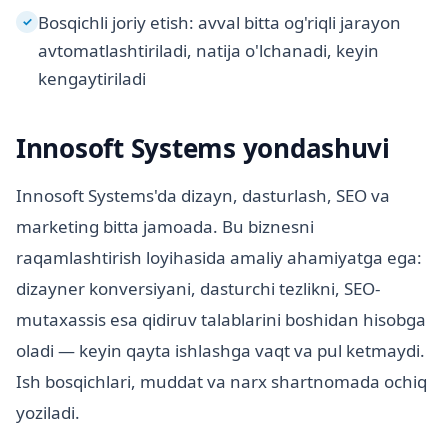
Bosqichli joriy etish: avval bitta og'riqli jarayon
✓
avtomatlashtiriladi, natija o'lchanadi, keyin
kengaytiriladi
Innosoft Systems yondashuvi
Innosoft Systems'da dizayn, dasturlash, SEO va
marketing bitta jamoada. Bu biznesni
raqamlashtirish loyihasida amaliy ahamiyatga ega:
dizayner konversiyani, dasturchi tezlikni, SEO-
mutaxassis esa qidiruv talablarini boshidan hisobga
oladi — keyin qayta ishlashga vaqt va pul ketmaydi.
Ish bosqichlari, muddat va narx shartnomada ochiq
yoziladi.