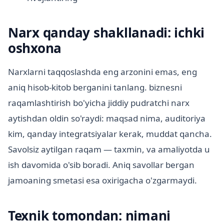
Narx qanday shakllanadi: ichki
oshxona
Narxlarni taqqoslashda eng arzonini emas, eng
aniq hisob-kitob berganini tanlang. biznesni
raqamlashtirish bo'yicha jiddiy pudratchi narx
aytishdan oldin so'raydi: maqsad nima, auditoriya
kim, qanday integratsiyalar kerak, muddat qancha.
Savolsiz aytilgan raqam — taxmin, va amaliyotda u
ish davomida o'sib boradi. Aniq savollar bergan
jamoaning smetasi esa oxirigacha o'zgarmaydi.
Texnik tomondan: nimani