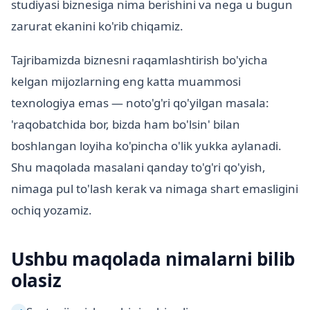
studiyasi biznesiga nima berishini va nega u bugun
zarurat ekanini ko'rib chiqamiz.
Tajribamizda biznesni raqamlashtirish bo'yicha
kelgan mijozlarning eng katta muammosi
texnologiya emas — noto'g'ri qo'yilgan masala:
'raqobatchida bor, bizda ham bo'lsin' bilan
boshlangan loyiha ko'pincha o'lik yukka aylanadi.
Shu maqolada masalani qanday to'g'ri qo'yish,
nimaga pul to'lash kerak va nimaga shart emasligini
ochiq yozamiz.
Ushbu maqolada nimalarni bilib
olasiz