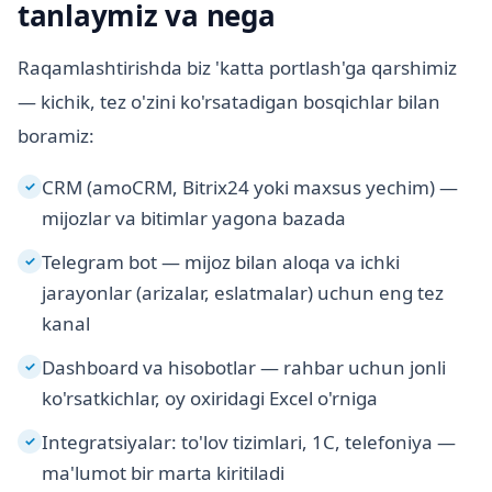
tanlaymiz va nega
Raqamlashtirishda biz 'katta portlash'ga qarshimiz
— kichik, tez o'zini ko'rsatadigan bosqichlar bilan
boramiz:
CRM (amoCRM, Bitrix24 yoki maxsus yechim) —
✓
mijozlar va bitimlar yagona bazada
Telegram bot — mijoz bilan aloqa va ichki
✓
jarayonlar (arizalar, eslatmalar) uchun eng tez
kanal
Dashboard va hisobotlar — rahbar uchun jonli
✓
ko'rsatkichlar, oy oxiridagi Excel o'rniga
Integratsiyalar: to'lov tizimlari, 1C, telefoniya —
✓
ma'lumot bir marta kiritiladi