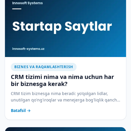
BIZNES VA RAQAMLASHTIRISH
CRM tizimi nima va nima uchun har
bir biznesga kerak?
CRM tizim biznesga nima beradi: yo'qolgan lidlar,
unutilgan qo'ng'iroqlar va menejerga bog'liqlik qancha
pulga tushadi — va CRM buni qanday to'xtatadi.
Batafsil
→