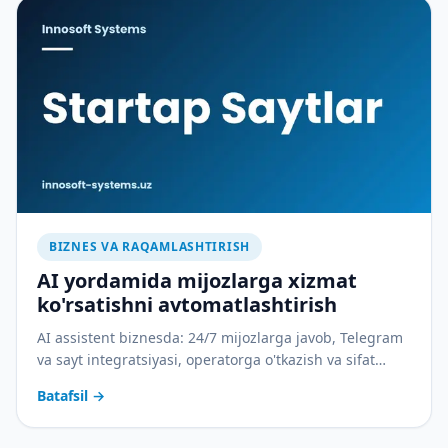
BIZNES VA RAQAMLASHTIRISH
AI yordamida mijozlarga xizmat
ko'rsatishni avtomatlashtirish
AI assistent biznesda: 24/7 mijozlarga javob, Telegram
va sayt integratsiyasi, operatorga o'tkazish va sifat
nazorati. Amaliy joriy etish rejasi bilan.
Batafsil
→