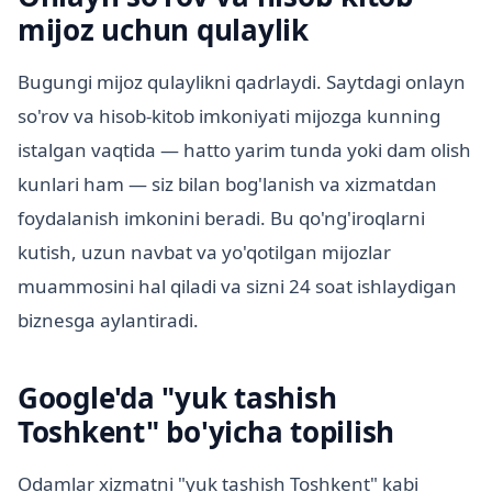
mijoz uchun qulaylik
Bugungi mijoz qulaylikni qadrlaydi. Saytdagi onlayn
so'rov va hisob-kitob imkoniyati mijozga kunning
istalgan vaqtida — hatto yarim tunda yoki dam olish
kunlari ham — siz bilan bog'lanish va xizmatdan
foydalanish imkonini beradi. Bu qo'ng'iroqlarni
kutish, uzun navbat va yo'qotilgan mijozlar
muammosini hal qiladi va sizni 24 soat ishlaydigan
biznesga aylantiradi.
Google'da "yuk tashish
Toshkent" bo'yicha topilish
Odamlar xizmatni "yuk tashish Toshkent" kabi