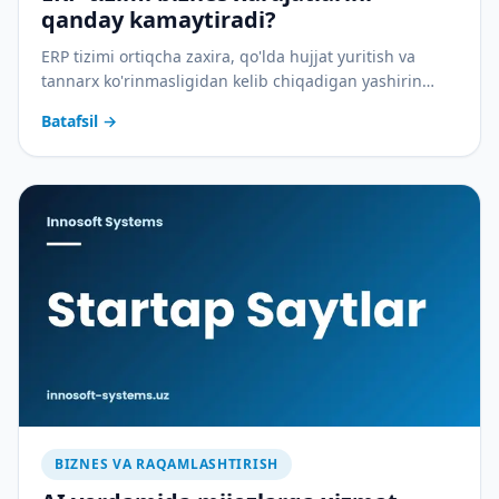
qanday kamaytiradi?
ERP tizimi ortiqcha zaxira, qo'lda hujjat yuritish va
tannarx ko'rinmasligidan kelib chiqadigan yashirin
xarajatlarni qanday yopadi — amaliy tahlil.
Batafsil
→
BIZNES VA RAQAMLASHTIRISH