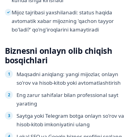
kunda ishga kirishadi
Mijoz tajribasi yaxshilanadi: status haqida
✓
avtomatik xabar mijozning 'qachon tayyor
bo'ladi?' qo'ng'iroqlarini kamaytiradi
Biznesni onlayn olib chiqish
bosqichlari
Maqsadni aniqlang: yangi mijozlar, onlayn
so'rov va hisob-kitob yoki avtomatlashtirish
Eng zarur sahifalar bilan professional sayt
yarating
Saytga yoki Telegram botga onlayn so'rov va
hisob-kitob imkoniyatini ulang
Lokal SEO va Google biznes profilini sozlang