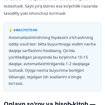
tezlashadi. Sayti yo'q biznes esa ko'pchilik nazarida
tasodifiy yoki ishonchsiz ko'rinadi.
💡
AMALIYOTDAN
Avtomatlashtirishning foydasini o'lchashning
oddiy usuli bor: bitta buyurtmaga xodim necha
daqiqa sarflashini hisoblang. Qo'lda
yuritiladigan jarayonda bu ko'pincha 10-15
daqiqa; avtomatlashtirilganda 1-2 daqiqaga
tushadi. Oyiga necha buyurtma borligini
bilsangiz, tejalgan ish soatlarini o'zingiz
ko'rasiz.
Onlayn so'rov va hisob-kitob —