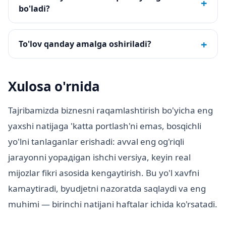
+
bo'ladi?
+
To'lov qanday amalga oshiriladi?
Xulosa o'rnida
Tajribamizda biznesni raqamlashtirish bo'yicha eng
yaxshi natijaga 'katta portlash'ni emas, bosqichli
yo'lni tanlaganlar erishadi: avval eng og'riqli
jarayonni yopадigan ishchi versiya, keyin real
mijozlar fikri asosida kengaytirish. Bu yo'l xavfni
kamaytiradi, byudjetni nazoratda saqlaydi va eng
muhimi — birinchi natijani haftalar ichida ko'rsatadi.