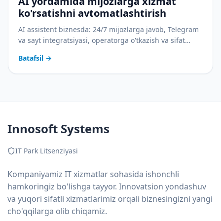
AI yordamida mijozlarga xizmat
ko'rsatishni avtomatlashtirish
AI assistent biznesda: 24/7 mijozlarga javob, Telegram
va sayt integratsiyasi, operatorga o'tkazish va sifat
nazorati. Amaliy joriy etish rejasi bilan.
Batafsil
→
Innosoft Systems
IT Park Litsenziyasi
Kompaniyamiz IT xizmatlar sohasida ishonchli
hamkoringiz bo'lishga tayyor. Innovatsion yondashuv
va yuqori sifatli xizmatlarimiz orqali biznesingizni yangi
cho'qqilarga olib chiqamiz.