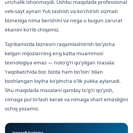
unchalik ishonmaydi. Ushbu maqolada professional
veb-sayt aynan Yuk tashish va ko'chirish xizmati
biznesiga nima berishini va nega u bugun zarurat
ekanini ko'rib chiqamiz.
Tajribamizda biznesni raqamlashtirish bo'yicha
kelgan mijozlarning eng katta muammosi
texnologiya emas — noto'g'ri qo'yilgan masala:
'raqobatchida bor, bizda ham bo'lsin' bilan
boshlangan loyiha ko'pincha o'lik yukka aylanadi.
Shu maqolada masalani qanday to'g'ri qo'yish,
nimaga pul to'lash kerak va nimaga shart emasligini
ochiq yozamiz.