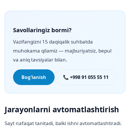
Savollaringiz bormi?
Vazifangizni 15 daqiqalik suhbatda
muhokama qilamiz — majburiyatsiz, bepul
va aniq tavsiyalar bilan.
Bog'lanish
📞 +998 91 055 55 11
Jarayonlarni avtomatlashtirish
Sayt nafaqat tanitadi, balki ishni avtomatlashtiradi.