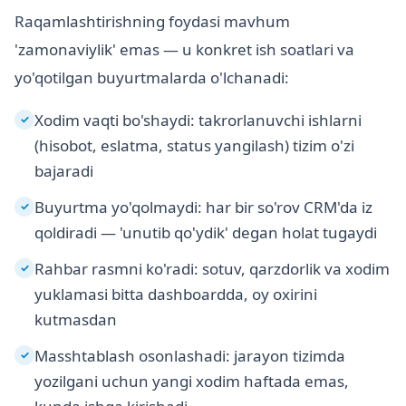
Raqamlashtirishning foydasi mavhum
'zamonaviylik' emas — u konkret ish soatlari va
yo'qotilgan buyurtmalarda o'lchanadi:
Xodim vaqti bo'shaydi: takrorlanuvchi ishlarni
✓
(hisobot, eslatma, status yangilash) tizim o'zi
bajaradi
Buyurtma yo'qolmaydi: har bir so'rov CRM'da iz
✓
qoldiradi — 'unutib qo'ydik' degan holat tugaydi
Rahbar rasmni ko'radi: sotuv, qarzdorlik va xodim
✓
yuklamasi bitta dashboardda, oy oxirini
kutmasdan
Masshtablash osonlashadi: jarayon tizimda
✓
yozilgani uchun yangi xodim haftada emas,