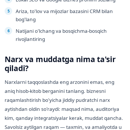
Ariza, to'lov va mijozlar bazasini CRM bilan
bog'lang
Natijani o'lchang va bosqichma-bosqich
rivojlantiring
Narx va muddatga nima ta'sir
qiladi?
Narxlarni taqqoslashda eng arzonini emas, eng
aniq hisob-kitob berganini tanlang. biznesni
raqamlashtirish bo'yicha jiddiy pudratchi narx
aytishdan oldin so'raydi: maqsad nima, auditoriya
kim, qanday integratsiyalar kerak, muddat qancha.
Savolsiz aytilgan raqam — taxmin, va amaliyotda u