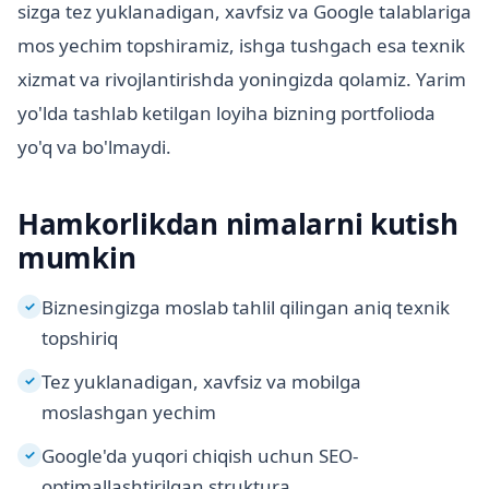
sizga tez yuklanadigan, xavfsiz va Google talablariga
mos yechim topshiramiz, ishga tushgach esa texnik
xizmat va rivojlantirishda yoningizda qolamiz. Yarim
yo'lda tashlab ketilgan loyiha bizning portfolioda
yo'q va bo'lmaydi.
Hamkorlikdan nimalarni kutish
mumkin
Biznesingizga moslab tahlil qilingan aniq texnik
✓
topshiriq
Tez yuklanadigan, xavfsiz va mobilga
✓
moslashgan yechim
Google'da yuqori chiqish uchun SEO-
✓
optimallashtirilgan struktura