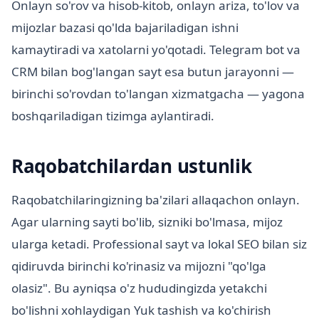
Onlayn so'rov va hisob-kitob, onlayn ariza, to'lov va
mijozlar bazasi qo'lda bajariladigan ishni
kamaytiradi va xatolarni yo'qotadi. Telegram bot va
CRM bilan bog'langan sayt esa butun jarayonni —
birinchi so'rovdan to'langan xizmatgacha — yagona
boshqariladigan tizimga aylantiradi.
Raqobatchilardan ustunlik
Raqobatchilaringizning ba'zilari allaqachon onlayn.
Agar ularning sayti bo'lib, sizniki bo'lmasa, mijoz
ularga ketadi. Professional sayt va lokal SEO bilan siz
qidiruvda birinchi ko'rinasiz va mijozni "qo'lga
olasiz". Bu ayniqsa o'z hududingizda yetakchi
bo'lishni xohlaydigan Yuk tashish va ko'chirish