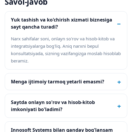
Savol-javob
Yuk tashish va ko'chirish xizmati biznesiga
−
sayt qancha turadi?
Narx sahifalar soni, onlayn so'rov va hisob-kitob va
integratsiyalarga bog'liq. Aniq narxni bepul
konsultatsiyada, sizning vazifangizga moslab hisoblab
beramiz.
+
Menga ijtimoiy tarmoq yetarli emasmi?
Saytda onlayn so'rov va hisob-kitob
+
imkoniyati bo'ladimi?
Innosoft Systems bilan qanday bog'lansam