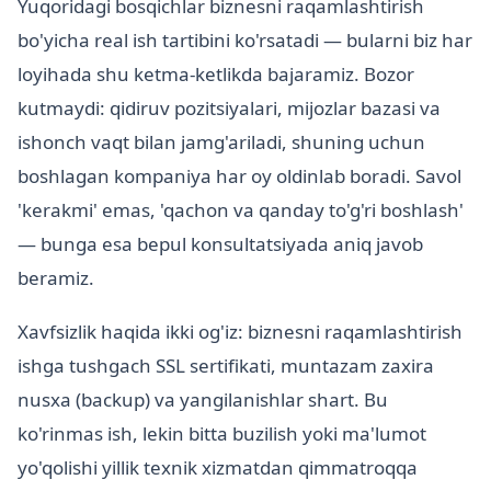
Yuqoridagi bosqichlar biznesni raqamlashtirish
bo'yicha real ish tartibini ko'rsatadi — bularni biz har
loyihada shu ketma-ketlikda bajaramiz. Bozor
kutmaydi: qidiruv pozitsiyalari, mijozlar bazasi va
ishonch vaqt bilan jamg'ariladi, shuning uchun
boshlagan kompaniya har oy oldinlab boradi. Savol
'kerakmi' emas, 'qachon va qanday to'g'ri boshlash'
— bunga esa bepul konsultatsiyada aniq javob
beramiz.
Xavfsizlik haqida ikki og'iz: biznesni raqamlashtirish
ishga tushgach SSL sertifikati, muntazam zaxira
nusxa (backup) va yangilanishlar shart. Bu
ko'rinmas ish, lekin bitta buzilish yoki ma'lumot
yo'qolishi yillik texnik xizmatdan qimmatroqqa