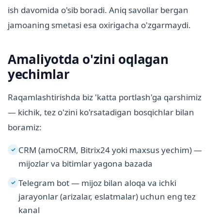
ish davomida o'sib boradi. Aniq savollar bergan
jamoaning smetasi esa oxirigacha o'zgarmaydi.
Amaliyotda o'zini oqlagan
yechimlar
Raqamlashtirishda biz 'katta portlash'ga qarshimiz
— kichik, tez o'zini ko'rsatadigan bosqichlar bilan
boramiz:
CRM (amoCRM, Bitrix24 yoki maxsus yechim) —
✓
mijozlar va bitimlar yagona bazada
Telegram bot — mijoz bilan aloqa va ichki
✓
jarayonlar (arizalar, eslatmalar) uchun eng tez
kanal