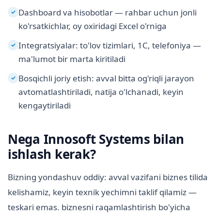
Dashboard va hisobotlar — rahbar uchun jonli
✓
ko'rsatkichlar, oy oxiridagi Excel o'rniga
Integratsiyalar: to'lov tizimlari, 1C, telefoniya —
✓
ma'lumot bir marta kiritiladi
Bosqichli joriy etish: avval bitta og'riqli jarayon
✓
avtomatlashtiriladi, natija o'lchanadi, keyin
kengaytiriladi
Nega Innosoft Systems bilan
ishlash kerak?
Bizning yondashuv oddiy: avval vazifani biznes tilida
kelishamiz, keyin texnik yechimni taklif qilamiz —
teskari emas. biznesni raqamlashtirish bo'yicha