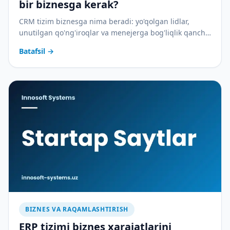
bir biznesga kerak?
CRM tizim biznesga nima beradi: yo'qolgan lidlar,
unutilgan qo'ng'iroqlar va menejerga bog'liqlik qancha
pulga tushadi — va CRM buni qanday to'xtatadi.
Batafsil
→
BIZNES VA RAQAMLASHTIRISH
ERP tizimi biznes xarajatlarini