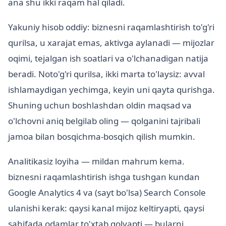
ana shu ikki raqam hal qiladi.
Yakuniy hisob oddiy: biznesni raqamlashtirish to'g'ri
qurilsa, u xarajat emas, aktivga aylanadi — mijozlar
oqimi, tejalgan ish soatlari va o'lchanadigan natija
beradi. Noto'g'ri qurilsa, ikki marta to'laysiz: avval
ishlamaydigan yechimga, keyin uni qayta qurishga.
Shuning uchun boshlashdan oldin maqsad va
o'lchovni aniq belgilab oling — qolganini tajribali
jamoa bilan bosqichma-bosqich qilish mumkin.
Analitikasiz loyiha — mildan mahrum kema.
biznesni raqamlashtirish ishga tushgan kundan
Google Analytics 4 va (sayt bo'lsa) Search Console
ulanishi kerak: qaysi kanal mijoz keltiryapti, qaysi
sahifada odamlar to'xtab qolyapti — bularni