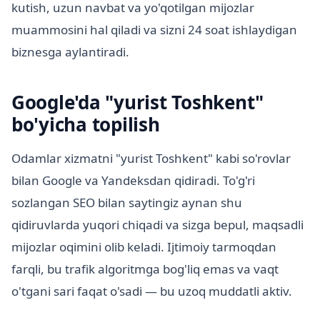
kutish, uzun navbat va yo'qotilgan mijozlar
muammosini hal qiladi va sizni 24 soat ishlaydigan
biznesga aylantiradi.
Google'da "yurist Toshkent"
bo'yicha topilish
Odamlar xizmatni "yurist Toshkent" kabi so'rovlar
bilan Google va Yandeksdan qidiradi. To'g'ri
sozlangan SEO bilan saytingiz aynan shu
qidiruvlarda yuqori chiqadi va sizga bepul, maqsadli
mijozlar oqimini olib keladi. Ijtimoiy tarmoqdan
farqli, bu trafik algoritmga bog'liq emas va vaqt
o'tgani sari faqat o'sadi — bu uzoq muddatli aktiv.