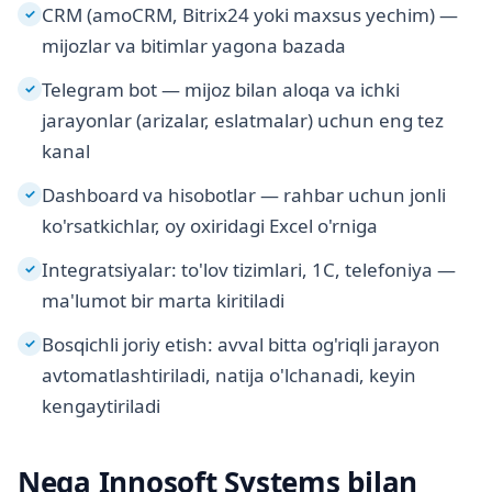
CRM (amoCRM, Bitrix24 yoki maxsus yechim) —
✓
mijozlar va bitimlar yagona bazada
Telegram bot — mijoz bilan aloqa va ichki
✓
jarayonlar (arizalar, eslatmalar) uchun eng tez
kanal
Dashboard va hisobotlar — rahbar uchun jonli
✓
ko'rsatkichlar, oy oxiridagi Excel o'rniga
Integratsiyalar: to'lov tizimlari, 1C, telefoniya —
✓
ma'lumot bir marta kiritiladi
Bosqichli joriy etish: avval bitta og'riqli jarayon
✓
avtomatlashtiriladi, natija o'lchanadi, keyin
kengaytiriladi
Nega Innosoft Systems bilan