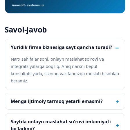
Savol-javob
−
Yuridik firma biznesiga sayt qancha turadi?
Narx sahifalar soni, onlayn maslahat so'rovi va
integratsiyalarga bog'liq. Aniq narxni bepul
konsultatsiyada, sizning vazifangizga moslab hisoblab
beramiz.
+
Menga ijtimoiy tarmoq yetarli emasmi?
Saytda onlayn maslahat so'rovi imkoniyati
+
bo'ladimi?