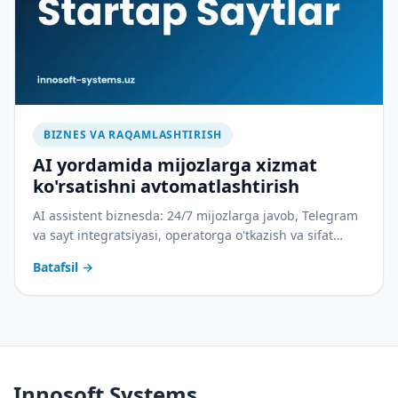
BIZNES VA RAQAMLASHTIRISH
AI yordamida mijozlarga xizmat
ko'rsatishni avtomatlashtirish
AI assistent biznesda: 24/7 mijozlarga javob, Telegram
va sayt integratsiyasi, operatorga o'tkazish va sifat
nazorati. Amaliy joriy etish rejasi bilan.
Batafsil
→
Innosoft Systems