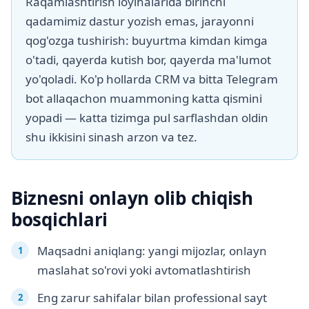
Raqamlashtirish loyihalarida birinchi
qadamimiz dastur yozish emas, jarayonni
qog'ozga tushirish: buyurtma kimdan kimga
o'tadi, qayerda kutish bor, qayerda ma'lumot
yo'qoladi. Ko'p hollarda CRM va bitta Telegram
bot allaqachon muammoning katta qismini
yopadi — katta tizimga pul sarflashdan oldin
shu ikkisini sinash arzon va tez.
Biznesni onlayn olib chiqish
bosqichlari
Maqsadni aniqlang: yangi mijozlar, onlayn
maslahat so'rovi yoki avtomatlashtirish
Eng zarur sahifalar bilan professional sayt