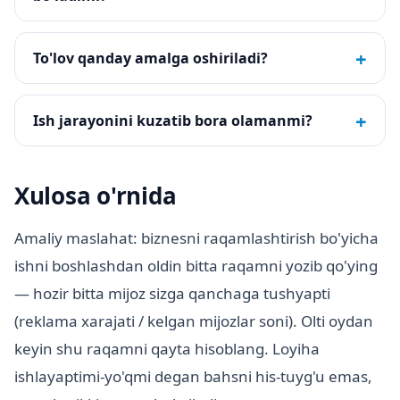
+
To'lov qanday amalga oshiriladi?
+
Ish jarayonini kuzatib bora olamanmi?
Xulosa o'rnida
Amaliy maslahat: biznesni raqamlashtirish bo'yicha
ishni boshlashdan oldin bitta raqamni yozib qo'ying
— hozir bitta mijoz sizga qanchaga tushyapti
(reklama xarajati / kelgan mijozlar soni). Olti oydan
keyin shu raqamni qayta hisoblang. Loyiha
ishlayaptimi-yo'qmi degan bahsni his-tuyg'u emas,