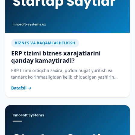
BIZNES VA RAQAMLASHTIRISH
ERP tizimi biznes xarajatlarini
qanday kamaytiradi?
ERP tizimi ortiqcha zaxira, qo'lda hujjat yuritish va
tannarx ko'rinmasligidan kelib chiqadigan yashirin
xarajatlarni qanday yopadi — amaliy tahlil.
Batafsil
→