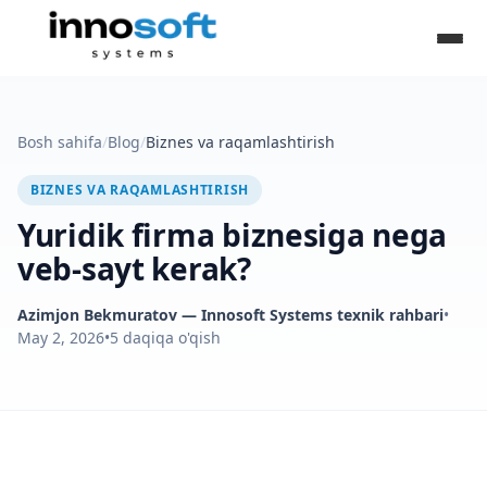
Bosh sahifa
/
Blog
/
Biznes va raqamlashtirish
BIZNES VA RAQAMLASHTIRISH
Yuridik firma biznesiga nega
veb-sayt kerak?
Azimjon Bekmuratov
— Innosoft Systems texnik rahbari
•
May 2, 2026
•
5
daqiqa o'qish