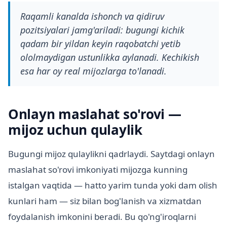
Raqamli kanalda ishonch va qidiruv
pozitsiyalari jamg'ariladi: bugungi kichik
qadam bir yildan keyin raqobatchi yetib
ololmaydigan ustunlikka aylanadi. Kechikish
esa har oy real mijozlarga to'lanadi.
Onlayn maslahat so'rovi —
mijoz uchun qulaylik
Bugungi mijoz qulaylikni qadrlaydi. Saytdagi onlayn
maslahat so'rovi imkoniyati mijozga kunning
istalgan vaqtida — hatto yarim tunda yoki dam olish
kunlari ham — siz bilan bog'lanish va xizmatdan
foydalanish imkonini beradi. Bu qo'ng'iroqlarni