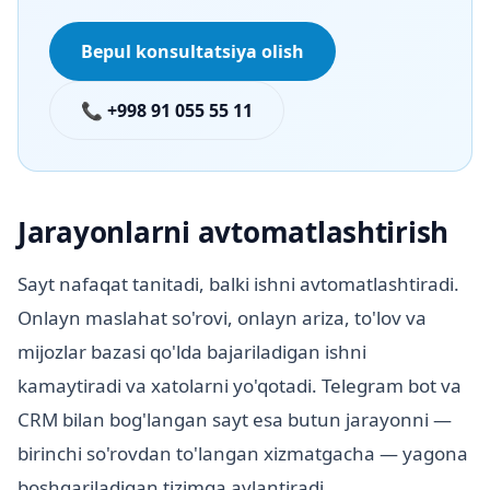
Bepul konsultatsiya olish
📞 +998 91 055 55 11
Jarayonlarni avtomatlashtirish
Sayt nafaqat tanitadi, balki ishni avtomatlashtiradi.
Onlayn maslahat so'rovi, onlayn ariza, to'lov va
mijozlar bazasi qo'lda bajariladigan ishni
kamaytiradi va xatolarni yo'qotadi. Telegram bot va
CRM bilan bog'langan sayt esa butun jarayonni —
birinchi so'rovdan to'langan xizmatgacha — yagona
boshqariladigan tizimga aylantiradi.