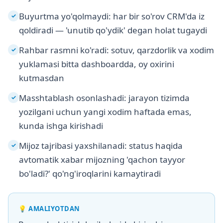
Buyurtma yo'qolmaydi: har bir so'rov CRM'da iz
✓
qoldiradi — 'unutib qo'ydik' degan holat tugaydi
Rahbar rasmni ko'radi: sotuv, qarzdorlik va xodim
✓
yuklamasi bitta dashboardda, oy oxirini
kutmasdan
Masshtablash osonlashadi: jarayon tizimda
✓
yozilgani uchun yangi xodim haftada emas,
kunda ishga kirishadi
Mijoz tajribasi yaxshilanadi: status haqida
✓
avtomatik xabar mijozning 'qachon tayyor
bo'ladi?' qo'ng'iroqlarini kamaytiradi
💡
AMALIYOTDAN