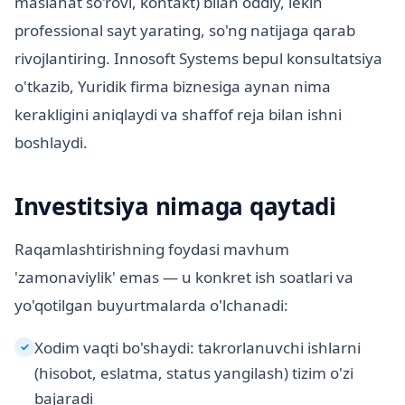
maslahat so'rovi, kontakt) bilan oddiy, lekin
professional sayt yarating, so'ng natijaga qarab
rivojlantiring. Innosoft Systems bepul konsultatsiya
o'tkazib, Yuridik firma biznesiga aynan nima
kerakligini aniqlaydi va shaffof reja bilan ishni
boshlaydi.
Investitsiya nimaga qaytadi
Raqamlashtirishning foydasi mavhum
'zamonaviylik' emas — u konkret ish soatlari va
yo'qotilgan buyurtmalarda o'lchanadi:
Xodim vaqti bo'shaydi: takrorlanuvchi ishlarni
✓
(hisobot, eslatma, status yangilash) tizim o'zi
bajaradi