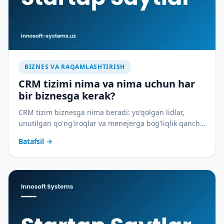
BIZNES VA RAQAMLASHTIRISH
CRM tizimi nima va nima uchun har
bir biznesga kerak?
CRM tizim biznesga nima beradi: yo'qolgan lidlar,
unutilgan qo'ng'iroqlar va menejerga bog'liqlik qancha
pulga tushadi — va CRM buni qanday to'xtatadi.
Batafsil
→