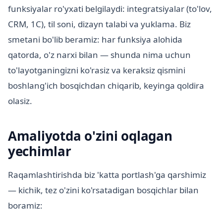
funksiyalar ro'yxati belgilaydi: integratsiyalar (to'lov,
CRM, 1C), til soni, dizayn talabi va yuklama. Biz
smetani bo'lib beramiz: har funksiya alohida
qatorda, o'z narxi bilan — shunda nima uchun
to'layotganingizni ko'rasiz va keraksiz qismini
boshlang'ich bosqichdan chiqarib, keyinga qoldira
olasiz.
Amaliyotda o'zini oqlagan
yechimlar
Raqamlashtirishda biz 'katta portlash'ga qarshimiz
— kichik, tez o'zini ko'rsatadigan bosqichlar bilan
boramiz: