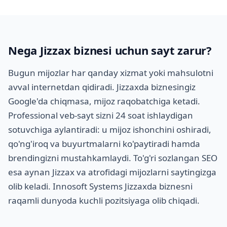
Nega Jizzax biznesi uchun sayt zarur?
Bugun mijozlar har qanday xizmat yoki mahsulotni
avval internetdan qidiradi. Jizzaxda biznesingiz
Google'da chiqmasa, mijoz raqobatchiga ketadi.
Professional veb-sayt sizni 24 soat ishlaydigan
sotuvchiga aylantiradi: u mijoz ishonchini oshiradi,
qo'ng'iroq va buyurtmalarni ko'paytiradi hamda
brendingizni mustahkamlaydi. To'g'ri sozlangan SEO
esa aynan Jizzax va atrofidagi mijozlarni saytingizga
olib keladi. Innosoft Systems Jizzaxda biznesni
raqamli dunyoda kuchli pozitsiyaga olib chiqadi.