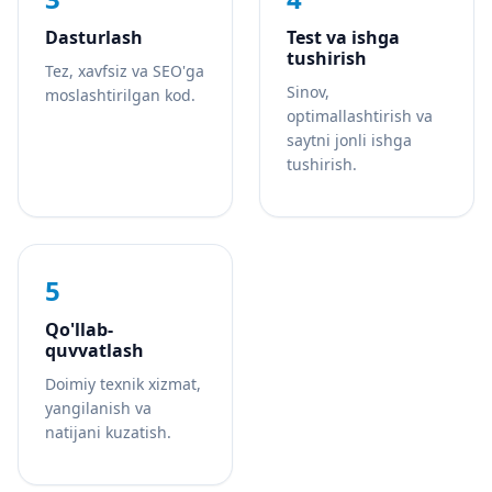
Dasturlash
Test va ishga
tushirish
Tez, xavfsiz va SEO'ga
Sinov,
moslashtirilgan kod.
optimallashtirish va
saytni jonli ishga
tushirish.
5
Qo'llab-
quvvatlash
Doimiy texnik xizmat,
yangilanish va
natijani kuzatish.