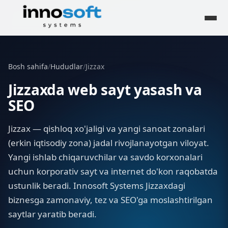
Bosh sahifa
/
Hududlar
/
Jizzax
Jizzaxda web sayt yasash va
SEO
Jizzax — qishloq xo'jaligi va yangi sanoat zonalari
(erkin iqtisodiy zona) jadal rivojlanayotgan viloyat.
Yangi ishlab chiqaruvchilar va savdo korxonalari
uchun korporativ sayt va internet do'kon raqobatda
ustunlik beradi. Innosoft Systems Jizzaxdagi
biznesga zamonaviy, tez va SEO'ga moslashtirilgan
saytlar yaratib beradi.