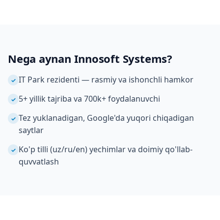
Nega aynan Innosoft Systems?
IT Park rezidenti — rasmiy va ishonchli hamkor
✓
5+ yillik tajriba va 700k+ foydalanuvchi
✓
Tez yuklanadigan, Google'da yuqori chiqadigan
✓
saytlar
Ko'p tilli (uz/ru/en) yechimlar va doimiy qo'llab-
✓
quvvatlash