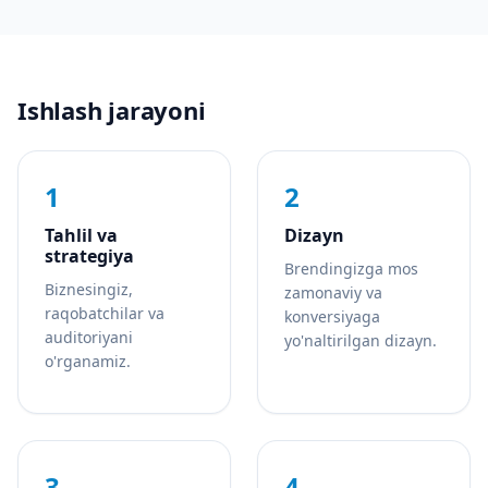
Ishlash jarayoni
1
2
Tahlil va
Dizayn
strategiya
Brendingizga mos
Biznesingiz,
zamonaviy va
raqobatchilar va
konversiyaga
auditoriyani
yo'naltirilgan dizayn.
o'rganamiz.
3
4