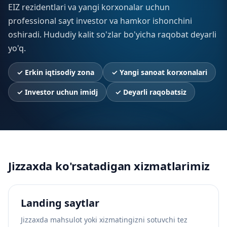
EIZ rezidentlari va yangi korxonalar uchun
professional sayt investor va hamkor ishonchini
oshiradi. Hududiy kalit so'zlar bo'yicha raqobat deyarli
yo'q.
✓
Erkin iqtisodiy zona
✓
Yangi sanoat korxonalari
✓
Investor uchun imidj
✓
Deyarli raqobatsiz
Jizzaxda ko'rsatadigan xizmatlarimiz
Landing saytlar
Jizzaxda mahsulot yoki xizmatingizni sotuvchi tez