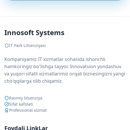
Innosoft Systems
IT Park Litsenziyasi
Kompaniyamiz IT xizmatlar sohasida ishonchli
hamkoringiz bo'lishga tayyor. Innovatsion yondashuv
va yuqori sifatli xizmatlarimiz orqali biznesingizni yangi
cho'qqilarga olib chiqamiz.
Rasmiy litsenziya
Sifat kafolati
Professional xizmat
Foydali LinkLar