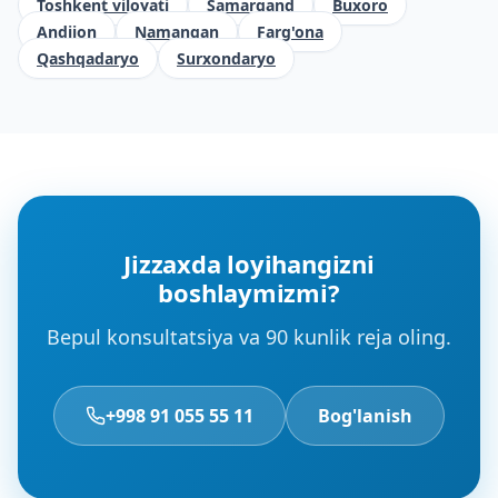
Toshkent viloyati
Samarqand
Buxoro
Andijon
Namangan
Farg'ona
Qashqadaryo
Surxondaryo
Jizzaxda loyihangizni
boshlaymizmi?
Bepul konsultatsiya va 90 kunlik reja oling.
+998 91 055 55 11
Bog'lanish