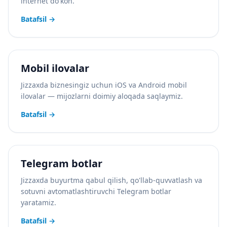
internet do'kon.
Batafsil
→
Mobil ilovalar
Jizzaxda biznesingiz uchun iOS va Android mobil
ilovalar — mijozlarni doimiy aloqada saqlaymiz.
Batafsil
→
Telegram botlar
Jizzaxda buyurtma qabul qilish, qo'llab-quvvatlash va
sotuvni avtomatlashtiruvchi Telegram botlar
yaratamiz.
Batafsil
→