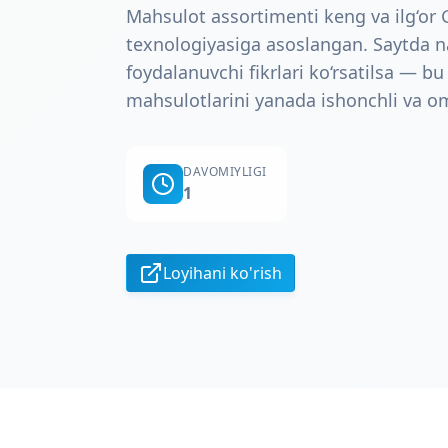
Mahsulot assortimenti keng va ilg‘o
texnologiyasiga asoslangan. Saytda narx
foydalanuvchi fikrlari ko‘rsatilsa — 
mahsulotlarini yanada ishonchli va o
DAVOMIYLIGI
1
Loyihani ko'rish