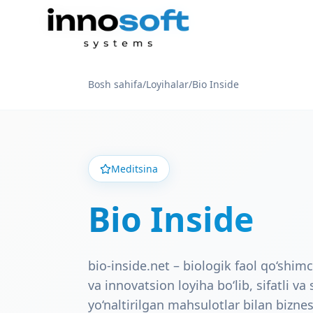
Bosh sahifa
/
Loyihalar
/
Bio Inside
Meditsina
Bio Inside
bio-inside.net – biologik faol qo‘shi
va innovatsion loyiha bo‘lib, sifatli v
yo‘naltirilgan mahsulotlar bilan bizn