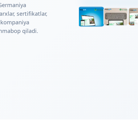
r Germaniya
lar, sertifikatlar,
bu kompaniya
mmabop qiladi.