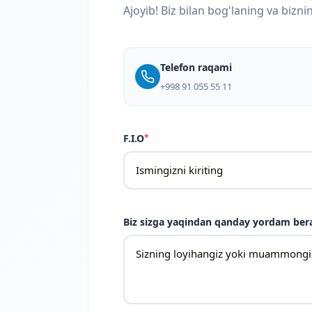
Ajoyib! Biz bilan bog'laning va bizn
Telefon raqami
+998 91 055 55 11
F.I.O
*
Biz sizga yaqindan qanday yordam ber