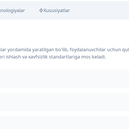
xnologiyalar
Xususiyatlar
lar yordamida yaratilgan bo'lib, foydalanuvchilar uchun qul
ri ishlash va xavfsizlik standartlariga mos keladi.