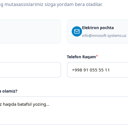
ing mutaxassislarimiz sizga yordam bera oladilar.
Elektron pochta
info@innosoft-systems.uz
Telefon Raqam
*
a olamiz?