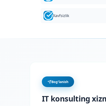
Xavfsizlik
Bog'lanish
IT konsulting xiz