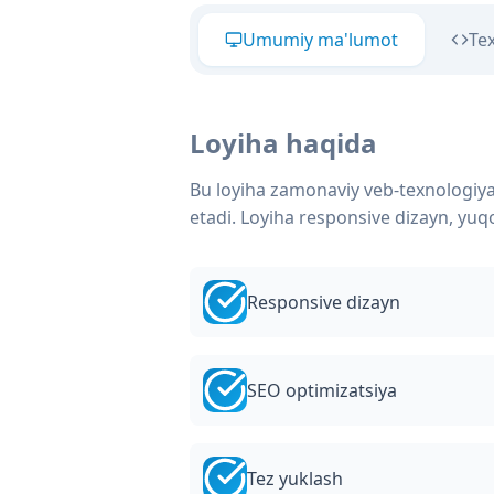
Umumiy ma'lumot
Te
Loyiha haqida
Bu loyiha zamonaviy veb-texnologiya
etadi. Loyiha responsive dizayn, yuqo
Responsive dizayn
SEO optimizatsiya
Tez yuklash