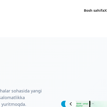
Bosh sahifa
Bosh sahifa
X
X
mchalar sohasida yangi
a salomatlikka
Loyiha ko'rinishi
es yuritmoqda.