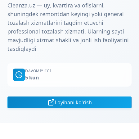
Cleanza.uz — uy, kvartira va ofislarni,
shuningdek remontdan keyingi yoki general
tozalash xizmatlarini taqdim etuvchi
professional tozalash xizmati. Ularning sayti
mavjudligi xizmat shakli va jonli ish faoliyatini
tasdiqlaydi
DAVOMIYLIGI
5 kun
Loyihani ko'rish