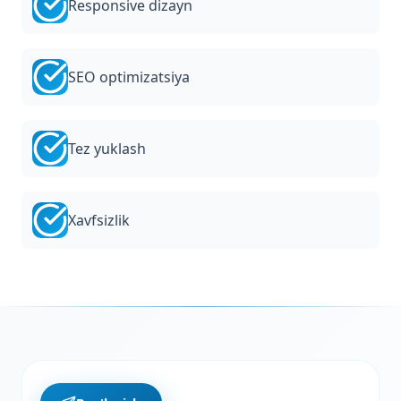
Responsive dizayn
SEO optimizatsiya
Tez yuklash
Xavfsizlik