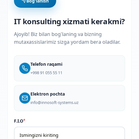
Bog'lanish
IT konsulting xizmati kerakmi?
Ajoyib! Biz bilan bog'laning va bizning
mutaxassislarimiz sizga yordam bera oladilar.
Telefon raqami
+998 91 055 55 11
Elektron pochta
info@innosoft-systems.uz
F.I.O
*