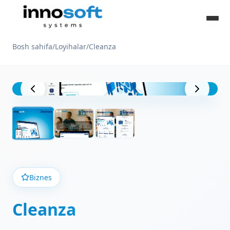
Bosh sahifa
/
Loyihalar
/
Cleanza
Loyiha ko'rinishi
Biznes
Cleanza