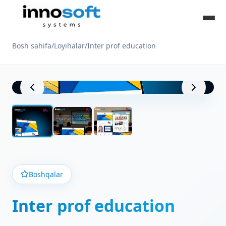
Bosh sahifa
/
Loyihalar
/
Inter prof education
Loyiha ko'rinishi
Boshqalar
Inter prof education