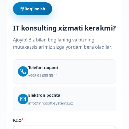
Bog'lanish
IT konsulting xizmati kerakmi?
Ajoyib! Biz bilan bog'laning va bizning
mutaxassislarimiz sizga yordam bera oladilar.
Telefon raqami
+998 91 055 55 11
Elektron pochta
info@innosoft-systems.uz
F.I.O
*