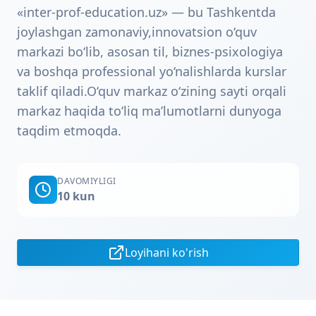
«inter-prof-education.uz» — bu Tashkentda
joylashgan zamonaviy,innovatsion o‘quv
markazi bo‘lib, asosan til, biznes-psixologiya
va boshqa professional yo‘nalishlarda kurslar
taklif qiladi.O‘quv markaz o‘zining sayti orqali
markaz haqida to‘liq ma’lumotlarni dunyoga
taqdim etmoqda.
DAVOMIYLIGI
10 kun
Loyihani ko'rish