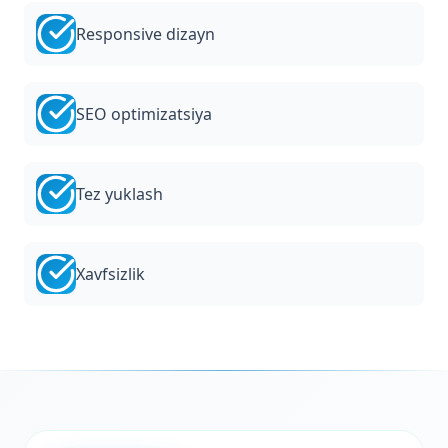
Responsive dizayn
SEO optimizatsiya
Tez yuklash
Xavfsizlik