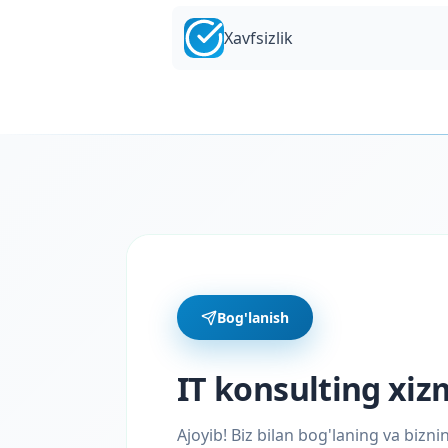
Xavfsizlik
Bog'lanish
IT konsulting xiz
Ajoyib! Biz bilan bog'laning va bizn