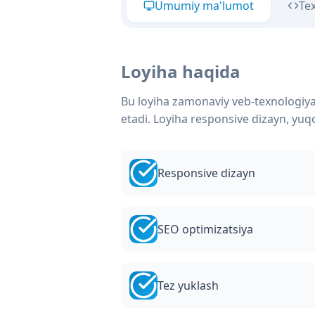
Umumiy ma'lumot
Te
Loyiha haqida
Bu loyiha zamonaviy veb-texnologiya
etadi. Loyiha responsive dizayn, yuqo
Responsive dizayn
SEO optimizatsiya
Tez yuklash