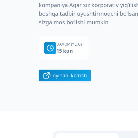
kompaniya Agar siz korporativ yig‘ilis
boshqa tadbir uyushtirmoqchi bo‘lsa
sizga mos bo‘lishi mumkin.
DAVOMIYLIGI
15 kun
Loyihani ko'rish