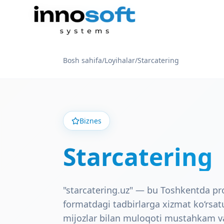
Bosh sahifa
/
Loyihalar
/
Starcatering
Biznes
Starcatering
"starcatering.uz" — bu Toshkentda pro
formatdagi tadbirlarga xizmat ko‘rsatu
mijozlar bilan muloqoti mustahkam va 