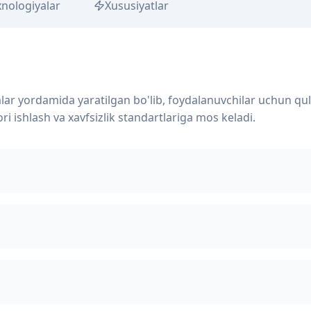
xnologiyalar
Xususiyatlar
lar yordamida yaratilgan bo'lib, foydalanuvchilar uchun qul
ri ishlash va xavfsizlik standartlariga mos keladi.