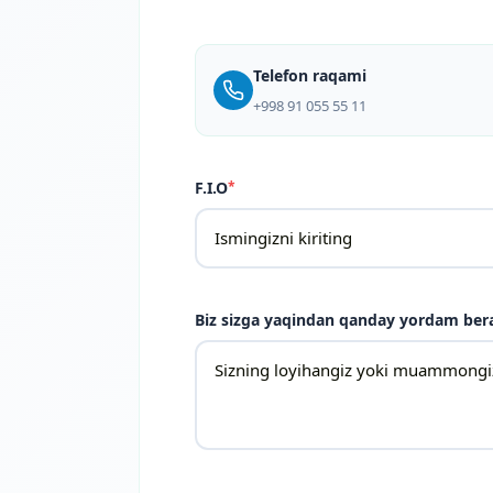
Telefon raqami
+998 91 055 55 11
F.I.O
*
Biz sizga yaqindan qanday yordam ber