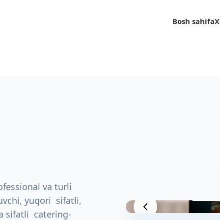
Bosh sahifa
Bosh sahifa
X
X
fessional va turli
vchi, yuqori sifatli,
Loyiha ko'rinishi
sifatli catering-