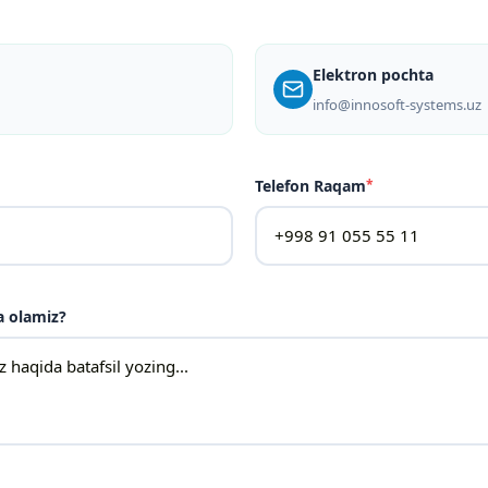
Elektron pochta
info@innosoft-systems.uz
Telefon Raqam
*
a olamiz?