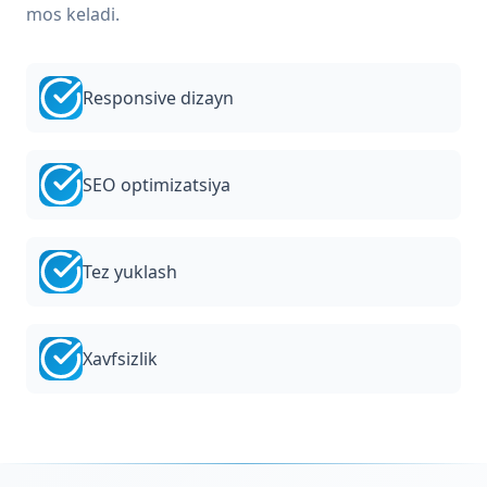
mos keladi.
Responsive dizayn
SEO optimizatsiya
Tez yuklash
Xavfsizlik