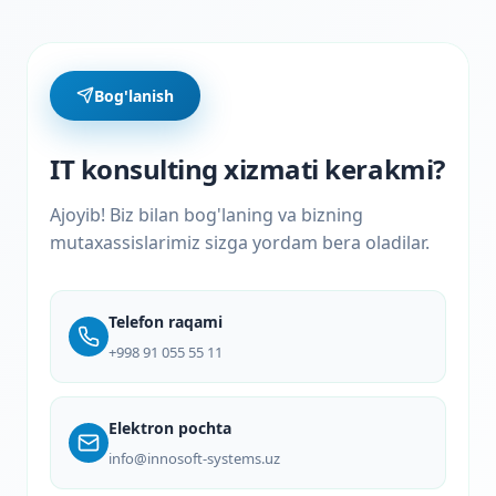
Bog'lanish
IT konsulting xizmati kerakmi?
Ajoyib! Biz bilan bog'laning va bizning
mutaxassislarimiz sizga yordam bera oladilar.
Telefon raqami
+998 91 055 55 11
Elektron pochta
info@innosoft-systems.uz