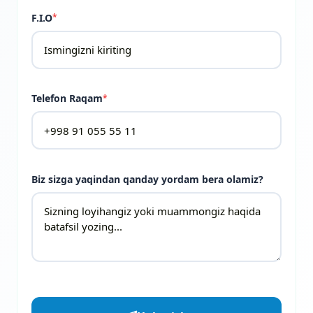
F.I.O
*
Telefon Raqam
*
Biz sizga yaqindan qanday yordam bera olamiz?