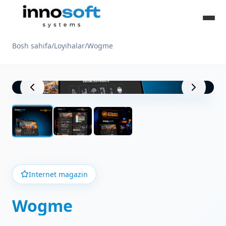
Bosh sahifa
/
Loyihalar
/
Wogme
Loyiha ko'rinishi
Internet magazin
Wogme