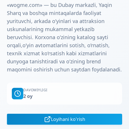
«wogme.com» — bu Dubay markazli, Yaqin
Sharq va boshqa mintaqalarda faoliyat
yurituvchi, arkada o‘yinlari va attraksion
uskunalarining mukammal yetkazib
beruvchisi. Korxona o‘zining katalog sayti
orqali,o‘yin avtomatlarini sotish, o‘rnatish,
texnik xizmat ko‘rsatish kabi xizmatlarini
dunyoga tanishtiradi va o‘zining brend
maqomini oshirish uchun saytdan foydalanadi.
DAVOMIYLIGI
2 oy
Loyihani ko'rish