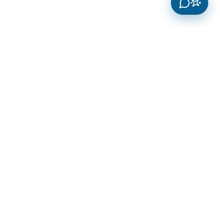
Innosoft Systems
IT Park Litsenziyasi
Kompaniyamiz IT xizmatlar sohasida ishonchli
hamkoringiz bo'lishga tayyor. Innovatsion yondashuv
va yuqori sifatli xizmatlarimiz orqali biznesingizni yangi
cho'qqilarga olib chiqamiz.
Rasmiy litsenziya
Sifat kafolati
Professional xizmat
Foydali LinkLar